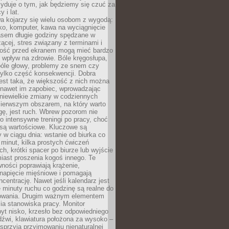
yduje o tym, jak będziemy się czuć za
y i lat.
a kojarzy się wielu osobom z wygodą:
rko, komputer, kawa na wyciągnięcie
asem długie godziny spędzane w
zącej, stres związany z terminami i
ność przed ekranem mogą mieć bardzo
 wpływ na zdrowie. Bóle kręgosłupa,
bóle głowy, problemy ze snem czy
tylko część konsekwencji. Dobra
est taka, że większość z nich można
 nawet im zapobiec, wprowadzając
niewielkie zmiany w codziennych
ierwszym obszarem, na który warto
ę, jest ruch. Wbrew pozorom nie
 o intensywne treningi po pracy, choć
 są wartościowe. Kluczowe są
 w ciągu dnia: wstanie od biurka co
t minut, kilka prostych ćwiczeń
ch, krótki spacer po biurze lub wyjście
iast proszenia kogoś innego. Te
ności poprawiają krążenie,
 napięcie mięśniowe i pomagają
centrację. Nawet jeśli kalendarz jest
e minuty ruchu co godzinę są realne do
owania. Drugim ważnym elementem
ia stanowiska pracy. Monitor
yt nisko, krzesło bez odpowiedniego
dźwi, klawiatura położona za wysoko –
sprzyja przyjmowaniu nienaturalnej