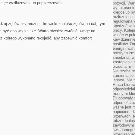
cięć⁤ wzdłużnych lub​ poprzecznych.
pozycji. War
wysokości kr
kręgosłup by
rozluźnione.
regulowaną 
zaj zębów piły ręcznej. Im większa⁢ ilość zębów na cal, tym
spędzać w po
plecy. Kolej
oże być ono wolniejsze. Warto również zwrócić uwagę na
wpaść w puła
łu, z którego wykonano rękojeść, aby zapewnić komfort
kaw dziennie
posiłków. Or
energii i wa
prostych zmi
śniadania, w
zastąpienie
orzechami –
Nie trzeba r
zamienianie
lepsze. Nie 
Praca biurow
odpowiedzial
trudnymi kli
Długotrwały 
odpornościo
ważne jest r
napięciem: 
przerwach, t
także dbało
zawodowym a
świadomego 
przeciążone