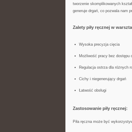
tworzenie skomplikowanych kształtó
generuje drgań, co pozwala nam 
Zalety‌ piły ręcznej w warszta
Wysoka precyzja cięcia
Możliwość pracy bez dostępu 
Regulacja ostrza dla różnych r
Cichy i niegenerujący drgań
Łatwość obsługi
Zastosowanie piły ręcznej:
Piła ‍ręczna może być ‌wykorzystyw