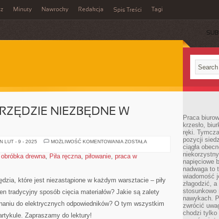
sz
Minuty
Nawrocky
Redakcja
Tagi
Spis Treści
SUB
ARZĘDZIE NIEZBĘDNE W
Praca biurow
krzesło, biu
ręki. Tymcz
pozycji sied
PIŁA
 LUT - 9 - 2025
MOŻLIWOŚĆ KOMENTOWANIA
ZOSTAŁA
ciągła obec
RĘCZNA:
NARZĘDZIE
niekorzystny
,
obróbka drewna
,
Piła ręczna
,
piłowanie
,
praca w
NIEZBĘDNE
napięciowe 
W
WARSZTACIE
nadwaga to 
wiadomość j
dzia, które jest niezastąpione​ w każdym warsztacie – piły
złagodzić, a
stosunkowo 
en tradycyjny sposób cięcia materiałów? Jakie są zalety
nawykach. P
równaniu do elektrycznych odpowiedników? O tym wszystkim
zwrócić uwag
chodzi tylko
rtykule. Zapraszamy do lektury!