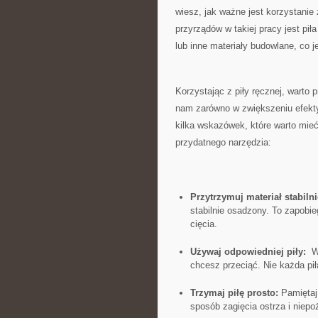
wiesz, jak ważne jest korzystanie
przyrządów w takiej pracy ​jest pi
lub inne materiały budowlane, co ‍j
Korzystając z piły ręcznej, warto
nam zarówno ⁤w zwiększeniu efekty
kilka wskazówek, które warto mieć
przydatnego narzędzia:
Przytrzymuj materiał ​stabilni
stabilnie osadzony. To zapobi
cięcia.
Używaj ​odpowiedniej piły:
‍ W
chcesz przeciąć. Nie każda pił
Trzymaj piłę prosto:
Pamiętaj 
sposób zagięcia ostrza i​ niep