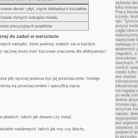
wyborów dec
kilka miesięc
inanie desek i płyt, cięcie ‍dokładnych kształtów
Praca biurow
krzesło, biu
cinanie różnych ⁣rodzajów metalu
ręki. Tymcz
pozycji sied
zenie precyzyjnych projektów
ciągła obec
niekorzystny
cznej do zadań w warsztacie
napięciowe 
wowych narzędzi, które powinny znaleźć się w każdym
nadwaga to 
wiadomość j
iły ręcznej może mieć kluczowe znaczenie dla ⁤efektywności​
złagodzić, a
stosunkowo 
nawykach. P
zwrócić uwag
chodzi tylko
one również
 piły ręcznej powinna ⁤być jej przeznaczenie. Istnieje​
mikroprzerwy
 różnią się przeznaczeniem i specyfiką cięcia.
kilkadziesią
rozciągający
po wodę zam
drobne aktyw
zmniejszają
utrzymać kon
napięty, dwi
 płaskich, takich jak ​drewno‍ czy metal.
wygospodar
jest ergonom
ustawiony zb
eriałów ⁤metalowych,‍ takich jak rury czy‌ blachy.
podparcia lę
to wszystko 