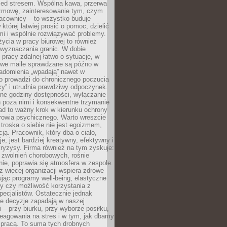
zed stresem. Wspólna kawa, przerwa
ozmowę, zainteresowanie tym, czym
racownicy – to wszystko buduje
której łatwiej prosić o pomoc, dzielić
i i wspólnie rozwiązywać problemy.
życia w pracy biurowej to również
 wyznaczania granic. W dobie
 pracy zdalnej łatwo o sytuację, w
bowe maile sprawdzane są późno w
iadomienia „wpadają” nawet w
o prowadzi do chronicznego poczucia
cy” i utrudnia prawdziwy odpoczynek.
ne godziny dostępności, wyłączanie
 poza nimi i konsekwentne trzymanie
ad to ważny krok w kierunku ochrony
rowia psychicznego. Warto wreszcie
 troska o siebie nie jest egoizmem,
cją. Pracownik, który dba o ciało,
je, jest bardziej kreatywny, efektywny i
ryzysy. Firma również na tym zyskuje:
 zwolnień chorobowych, rośnie
ie, poprawia się atmosfera w zespole.
z więcej organizacji wspiera zdrowe
ując programy well-being, elastyczne
cy czy możliwość korzystania z
specjalistów. Ostatecznie jednak
ze decyzje zapadają w naszej
 – przy biurku, przy wyborze posiłku,
eagowania na stres i w tym, jak dbamy
 pracą. To suma tych drobnych