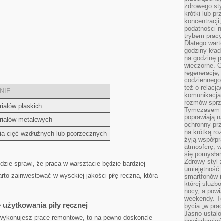
zdrowego sty
krótki lub p
koncentracji
podatności 
trybem prac
Dlatego wart
godziny kład
na godzinę p
wieczorne. 
regenerację,
codziennego
też o relacj
NIE
komunikacja
rozmów sprz
riałów płaskich
Tymczasem do
poprawiają n
riałów metalowych
ochronny pr
na krótką r
a cięć wzdłużnych lub ​poprzecznych
żyją współp
atmosferę, w 
się pomysłam
Zdrowy styl 
zie sprawi, że praca w warsztacie ⁣będzie ⁣bardziej⁢
umiejętność
arto zainwestować w wysokiej jakości piłę ręczną, która
smartfonów i
której służ
nocy, a pow
weekendy. T
e użytkowania piły ręcznej
bycia „w pra
Jasno ustalo
 wykonujesz prace‌ remontowe,‍ to na pewno doskonale
powiadomień