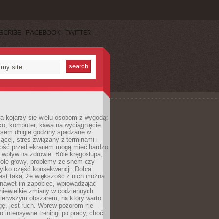
SCRIBE
FACEBOOK
TWITTER
a kojarzy się wielu osobom z wygodą:
rko, komputer, kawa na wyciągnięcie
asem długie godziny spędzane w
zącej, stres związany z terminami i
ność przed ekranem mogą mieć bardzo
 wpływ na zdrowie. Bóle kręgosłupa,
bóle głowy, problemy ze snem czy
tylko część konsekwencji. Dobra
est taka, że większość z nich można
 nawet im zapobiec, wprowadzając
niewielkie zmiany w codziennych
ierwszym obszarem, na który warto
ę, jest ruch. Wbrew pozorom nie
 o intensywne treningi po pracy, choć