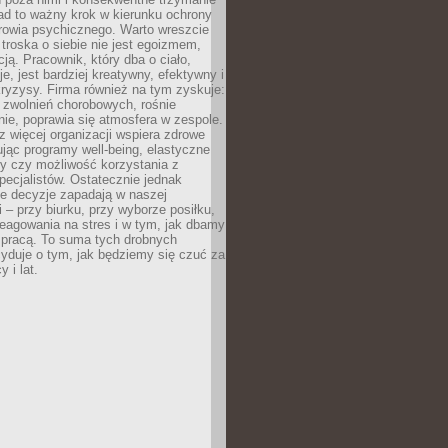
ad to ważny krok w kierunku ochrony
rowia psychicznego. Warto wreszcie
 troska o siebie nie jest egoizmem,
cją. Pracownik, który dba o ciało,
je, jest bardziej kreatywny, efektywny i
ryzysy. Firma również na tym zyskuje:
 zwolnień chorobowych, rośnie
ie, poprawia się atmosfera w zespole.
z więcej organizacji wspiera zdrowe
ując programy well-being, elastyczne
cy czy możliwość korzystania z
specjalistów. Ostatecznie jednak
ze decyzje zapadają w naszej
 – przy biurku, przy wyborze posiłku,
eagowania na stres i w tym, jak dbamy
 pracą. To suma tych drobnych
yduje o tym, jak będziemy się czuć za
y i lat.