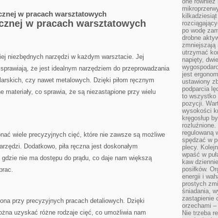
one również
mikroprzerwy
ęcznej w pracach ‍warsztatowych
kilkadziesią
ęcznej w pracach warsztatowych
rozciągający
po wodę zam
drobne aktyw
zmniejszają
utrzymać kon
iej niezbędnych ⁢narzędzi w ​każdym warsztacie. Jej
napięty, dwi
wygospodar
sprawiają, że jest idealnym narzędziem‌ do‍ przeprowadzania
jest ergonom
olarskich, ⁣czy nawet metalowych. Dzięki piłom ręcznym
ustawiony zb
podparcia lę
 materiały, co sprawia, że są niezastąpione przy wielu
to wszystko 
pozycji. War
wysokości kr
kręgosłup by
rozluźnione.
regulowaną 
ać wiele precyzyjnych cięć, które nie zawsze są ⁣możliwe⁣
spędzać w po
rzędzi. Dodatkowo, piła ręczna jest​ doskonałym
plecy. Kolej
wpaść w puła
 gdzie nie ma dostępu do prądu, co daje nam⁣ większą⁤
kaw dziennie
posiłków. Or
prac.
energii i wa
prostych zmi
śniadania, w
zastąpienie
piona przy precyzyjnych pracach detaliowych. Dzięki
orzechami –
 można uzyskać różne rodzaje cięć, co umożliwia nam
Nie trzeba r