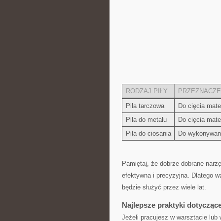
RODZAJ PIŁY
PRZEZNACZE
Piła tarczowa
Do cięcia mate
Piła do metalu
Do cięcia mate
Piła do ciosania
Do wykonywani
Pamiętaj, że dobrze dobrane narzęd
efektywna i precyzyjna. Dlatego​ w
‌będzie służyć ‌przez wiele lat.
Najlepsze ⁤praktyki dotycząc
Jeżeli pracujesz w warsztacie lub