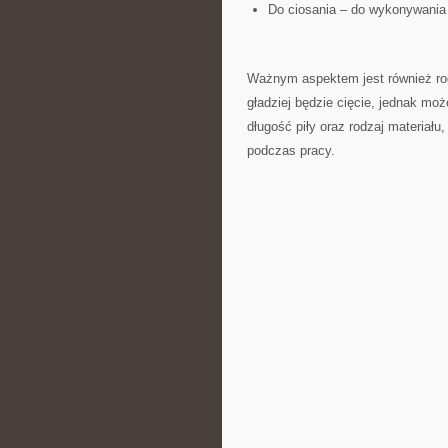
Do ciosania‍ – do wykonywania 
Ważnym aspektem ⁤jest również rod
gładziej będzie cięcie, ⁤jednak m
długość⁣ piły oraz rodzaj⁣ materia
podczas pracy.