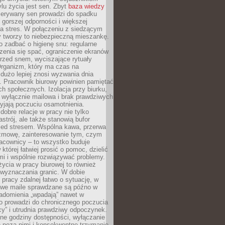
lu życia jest sen. Zbyt
baza wiedzy
rzerywany sen prowadzi do spadku
, gorszej odporności i większej
na stres. W połączeniu z siedzącym
y tworzy to niebezpieczną mieszankę.
o zadbać o higienę snu: regularne
zenia się spać, ograniczenie ekranów
rzed snem, wyciszające rytuały
Organizm, który ma czas na
 dużo lepiej znosi wyzwania dnia
. Pracownik biurowy powinien pamiętać
ach społecznych. Izolacja przy biurku,
 wyłącznie mailowa i brak prawdziwych
yjają poczuciu osamotnienia.
bre relacje w pracy nie tylko
astrój, ale także stanowią bufor
zed stresem. Wspólna kawa, przerwa
ozmowę, zainteresowanie tym, czym
racownicy – to wszystko buduje
której łatwiej prosić o pomoc, dzielić
i i wspólnie rozwiązywać problemy.
życia w pracy biurowej to również
 wyznaczania granic. W dobie
 pracy zdalnej łatwo o sytuację, w
bowe maile sprawdzane są późno w
iadomienia „wpadają” nawet w
o prowadzi do chronicznego poczucia
cy” i utrudnia prawdziwy odpoczynek.
ne godziny dostępności, wyłączanie
 poza nimi i konsekwentne trzymanie