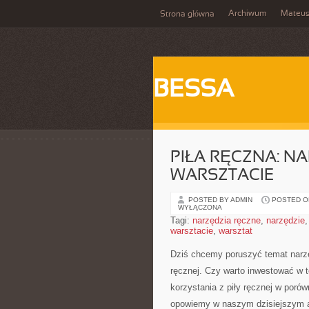
Archiwum
Mateu
Strona główna
BESSA
PIŁA RĘCZNA: N
WARSZTACIE
POSTED BY ADMIN
POSTED ON
WYŁĄCZONA
Tagi:
narzędzia ręczne
,
narzędzie
warsztacie
,
warsztat
Dziś chcemy poruszyć temat ⁤narzę
ręcznej. Czy warto inwestować w t
korzystania z piły ręcznej w ⁤po
opowiemy ⁢w⁤ naszym dzisiejszym a