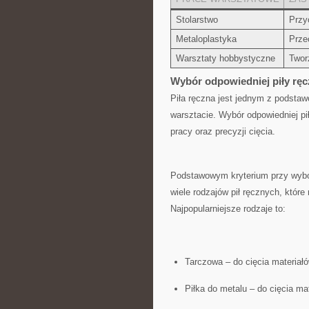
Stolarstwo
Przyc
Metaloplastyka
Prze
Warsztaty hobbystyczne
Twor
Wybór odpowiedniej ⁤piły rę
Piła ręczna jest jednym ⁢z podsta
warsztacie.‌ Wybór ‌odpowiedniej p
pracy oraz precyzji cięcia.
Podstawowym kryterium przy wyborze
wiele rodzajów pił⁤ ręcznych, które
Najpopularniejsze rodzaje to:
Tarczowa – do cięcia materiałów
Piłka do metalu – ‌do cięcia mat