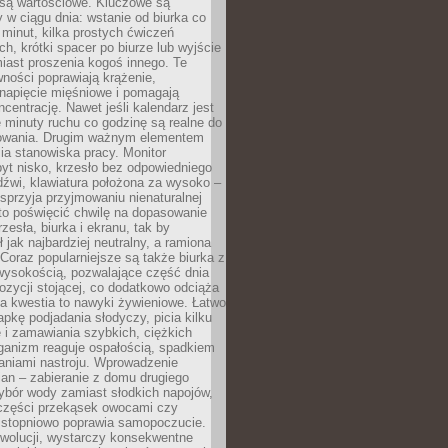
 są wartościowe. Kluczowe są
 w ciągu dnia: wstanie od biurka co
t minut, kilka prostych ćwiczeń
ch, krótki spacer po biurze lub wyjście
iast proszenia kogoś innego. Te
ności poprawiają krążenie,
 napięcie mięśniowe i pomagają
centrację. Nawet jeśli kalendarz jest
e minuty ruchu co godzinę są realne do
owania. Drugim ważnym elementem
ia stanowiska pracy. Monitor
yt nisko, krzesło bez odpowiedniego
dźwi, klawiatura położona za wysoko –
sprzyja przyjmowaniu nienaturalnej
to poświęcić chwilę na dopasowanie
zesła, biurka i ekranu, tak by
ł jak najbardziej neutralny, a ramiona
 Coraz popularniejsze są także biurka z
wysokością, pozwalające część dnia
zycji stojącej, co dodatkowo odciąża
na kwestia to nawyki żywieniowe. Łatwo
pkę podjadania słodyczy, picia kilku
 i zamawiania szybkich, ciężkich
ganizm reaguje ospałością, spadkiem
haniami nastroju. Wprowadzenie
an – zabieranie z domu drugiego
ybór wody zamiast słodkich napojów,
 części przekąsek owocami czy
 stopniowo poprawia samopoczucie.
ewolucji, wystarczy konsekwentne