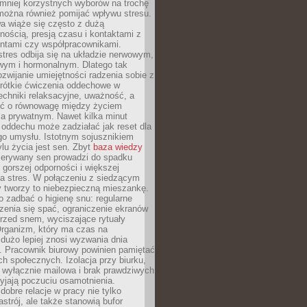
 mniej korzystnych wyborów na trochę
można również pomijać wpływu stresu.
a wiąże się często z dużą
nością, presją czasu i kontaktami z
entami czy współpracownikami.
stres odbija się na układzie nerwowym,
wym i hormonalnym. Dlatego tak
ozwijanie umiejętności radzenia sobie z
krótkie ćwiczenia oddechowe w
echniki relaksacyjne, uważność, a
ść o równowagę między życiem
 prywatnym. Nawet kilka minut
oddechu może zadziałać jak reset dla
go umysłu. Istotnym sojusznikiem
lu życia jest sen. Zbyt
baza wiedzy
rzerywany sen prowadzi do spadku
, gorszej odporności i większej
na stres. W połączeniu z siedzącym
y tworzy to niebezpieczną mieszankę.
o zadbać o higienę snu: regularne
zenia się spać, ograniczenie ekranów
rzed snem, wyciszające rytuały
Organizm, który ma czas na
 dużo lepiej znosi wyzwania dnia
. Pracownik biurowy powinien pamiętać
ach społecznych. Izolacja przy biurku,
 wyłącznie mailowa i brak prawdziwych
yjają poczuciu osamotnienia.
bre relacje w pracy nie tylko
astrój, ale także stanowią bufor