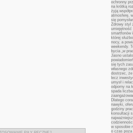
ochronny pr
na krótką r
żyją współp
atmosferę, w 
się pomysłam
Zdrowy styl 
umiejętność
smartfonów i
której służ
nocy, a pow
weekendy. T
bycia „w pra
Jasno ustalo
powiadomień
się tych zas
własnego zd
dostrzec, że
lecz inwesty
umysł i relac
odporny na k
spada liczba
zaangażowan
Dlatego cora
nawyki, ofer
godziny pra
konsultacji 
najważniejs
codzienności
w sposobie r
o czas poza
TOSOWANIE⁣ PIŁY RĘCZNEJ