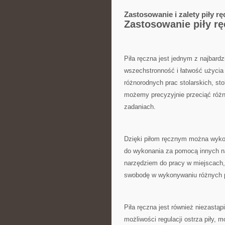
Zastosowanie i zalety piły r
Zastosowanie piły r
Piła ręczna jest jednym z najbardz
wszechstronność i łatwość użycia 
różnorodnych prac‌ stolarskich, st
możemy precyzyjnie przeciąć różne
zadaniach.
Dzięki⁤ piłom ręcznym można wykon
do wykonania za pomocą innych na
narzędziem do pracy ⁤w miejscach,
swobodę‍ w wykonywaniu różnych 
Piła‍ ręczna jest również niezastą
możliwości regulacji ostrza piły,