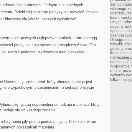
się tych zas
‌ z odpowiednich narzędzi. ​Jednym z niezbędnych
własnego zd
ła ręczna. Dzięki niej możemy precyzyjnie przyciąć drewno
dostrzec, że
lecz inwesty
est kluczowe ‌dla‍ jakości ‌naszych wykończeń.
umysł i relac
odporny na k
spada liczba
zaangażowan
 przestrzegać pewnych najlepszych‌ praktyk, które pomogą
Dlatego cora
nawyki, ofer
wności pracy,‍ jak ‍i w zapewnieniu bezpieczeństwa. Oto
godziny pra
 na‌ uwadze ‍podczas ‌użytkowania tego niezwykle
konsultacji 
najważniejs
codzienności
w sposobie r
o czas poza
wyborów dec
kilka miesięc
e:
Upewnij ‍się, że materiał, który chcesz przeciąć jest‍
egnie przypadkowym przesunięciom i ​zwiększy precyzję
ybierz piłę ręczną⁣ odpowiednią do rodzaju⁢ materiału, który
a nadaje się do każdego zadania!
o trzymaniu piły prosto podczas cięcia. Unikniesz w ten
ożądanych odkształceń materiału.