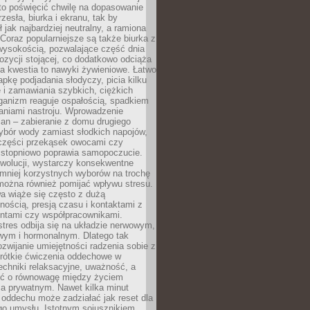
to poświęcić chwilę na dopasowanie
zesła, biurka i ekranu, tak by
ł jak najbardziej neutralny, a ramiona
 Coraz popularniejsze są także biurka z
wysokością, pozwalające część dnia
zycji stojącej, co dodatkowo odciąża
na kwestia to nawyki żywieniowe. Łatwo
pkę podjadania słodyczy, picia kilku
 i zamawiania szybkich, ciężkich
ganizm reaguje ospałością, spadkiem
haniami nastroju. Wprowadzenie
an – zabieranie z domu drugiego
ybór wody zamiast słodkich napojów,
 części przekąsek owocami czy
 stopniowo poprawia samopoczucie.
ewolucji, wystarczy konsekwentne
 mniej korzystnych wyborów na trochę
można również pomijać wpływu stresu.
a wiąże się często z dużą
nością, presją czasu i kontaktami z
entami czy współpracownikami.
stres odbija się na układzie nerwowym,
wym i hormonalnym. Dlatego tak
ozwijanie umiejętności radzenia sobie z
krótkie ćwiczenia oddechowe w
echniki relaksacyjne, uważność, a
ść o równowagę między życiem
 prywatnym. Nawet kilka minut
oddechu może zadziałać jak reset dla
go umysłu. Istotnym sojusznikiem