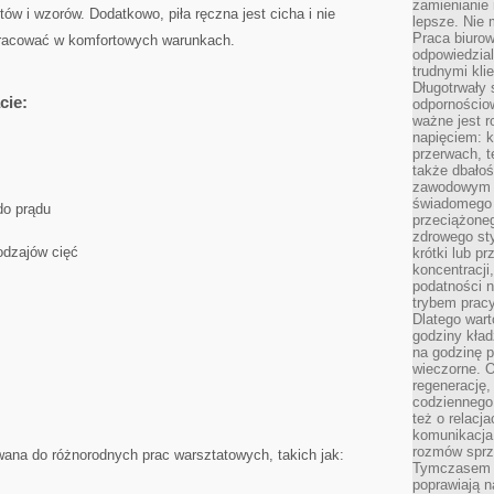
zamienianie
w i wzorów. Dodatkowo, ‌piła ręczna jest⁤ cicha i nie
lepsze. Nie 
Praca biurow
pracować w komfortowych warunkach.
odpowiedzial
trudnymi kli
Długotrwały 
cie:
odpornościo
ważne jest r
napięciem: 
przerwach, t
także dbało
zawodowym a
świadomego 
do prądu
przeciążone
zdrowego sty
odzajów cięć
krótki lub p
koncentracji
podatności 
trybem prac
Dlatego wart
godziny kład
na godzinę p
wieczorne. 
regenerację,
codziennego
też o relacj
komunikacja
rozmów sprz
ana⁢ do różnorodnych prac‌ warsztatowych, ⁣takich jak:
Tymczasem do
poprawiają n