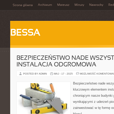
Archiwum
Mateusz
Minuty
Nawrocky
Red
Strona główna
BESSA
BEZPIECZEŃSTWO NADE WSZYST
INSTALACJA ODGROMOWA
POSTED BY ADMIN
MAJ - 17 - 2025
MOŻLIWOŚĆ KOMENTOWA
Bezpieczeństwo nade wszy
kluczowym elementem insta
chroniącym nasze budynki 
wynikającymi z uderzeń pio
zainwestować w tę formę 
blogu!