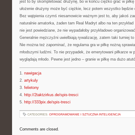
jest to by skompletować drużynę, bo w końcu ciężko grać w piłk
ułożenie drużyny może być ciężkie, lecz potem wszystko będzie 
Bez wątpienia czymś niesamowicie ważnym jest to, aby jakoś za
naturalnie amatorka, żaden tam Real Madryt albo na ten przykład
nie jest powiedziane, że nie wypadałoby przykładowo organizować
Generalnie mężczyźni uwielbiają rywalizację, zatem taki turniej to
Nie można też zapominać, że regularna gra w piłkę nożną sprawia
młodszymi ludźmi. To nie przypadek, że emerytowani piłkarze w 
wyglądają młodo. Pewne jest jedno – granie w piłkę ma dużo atut
1.
nawigacja
2.
artykuly
3.
felietony
4.
http://2taktzirkus.de/spis-tresci
5.
http://333pix.de/spis-tresci
CATEGORIES:
OPROGRAMOWANIE I SZTUCZNA INTELIGENCJA
Comments are closed.