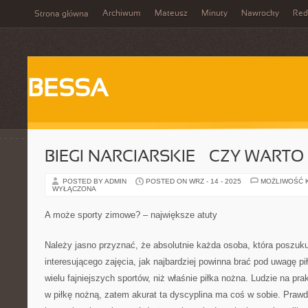
Archiwum
Mateusz
Minuty
Nawrocky
Red
Strona główna
BESSA
BIEGI NARCIARSKIE – CZY WARTO
POSTED BY ADMIN
POSTED ON WRZ - 14 - 2025
MOŻLIWOŚĆ 
WYŁĄCZONA
A może sporty zimowe? – największe atuty
Należy jasno przyznać, że absolutnie każda osoba, która poszuku
interesującego zajęcia, jak najbardziej powinna brać pod uwagę p
wielu fajniejszych sportów, niż właśnie piłka nożna. Ludzie na pra
w piłkę nożną, zatem akurat ta dyscyplina ma coś w sobie. Praw