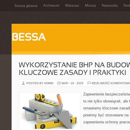
Archiwum
Mateusz
Minuty
Nawrocky
Red
Strona główna
BESSA
WYKORZYSTANIE BHP NA BUDOW
KLUCZOWE ZASADY I PRAKTYKI
POSTED BY ADMIN
MAR - 19 - 2025
MOŻLIWOŚĆ KOMENTOWA
Zapewnienie bezpieczeństwa
to nie tylko obowiązek, ale 
omawiamy kluczowe zasady 
powinny być stosowane na 
zapewnienia ochrony praco