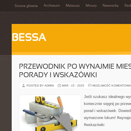
Archiwum
Mateusz
Minuty
Nawrocky
Red
Strona główna
BESSA
PRZEWODNIK PO WYNAJMIE MIE
PORADY I WSKAZÓWKI
POSTED BY ADMIN
MAR - 15 - 2025
MOŻLIWOŚĆ KOMENTOWA
Jeśli szukasz idealnego w
koniecznie sięgnij po prze
porad i wskazówek. Dowiedz
wymarzone lokum! #wynaje
#wskazówki