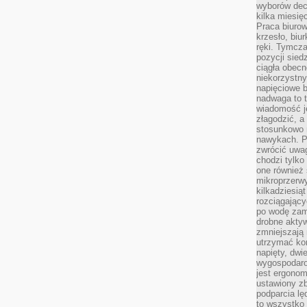
wyborów dec
kilka miesięc
Praca biurow
krzesło, biu
ręki. Tymcz
pozycji sied
ciągła obec
niekorzystny
napięciowe 
nadwaga to 
wiadomość j
złagodzić, a
stosunkowo 
nawykach. P
zwrócić uwag
chodzi tylko
one również
mikroprzerwy
kilkadziesią
rozciągający
po wodę zam
drobne aktyw
zmniejszają
utrzymać kon
napięty, dwi
wygospodar
jest ergonom
ustawiony zb
podparcia lę
to wszystko 