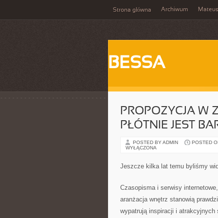
Archiwum
Mateu
Strona główna
BESSA
PROPOZYCJA W 
PŁÓTNIE JEST B
POSTED BY ADMIN
POSTED ON
WYŁĄCZONA
Jeszcze kilka lat temu byliśmy wi
Czasopisma i serwisy internetowe
aranżacja wnętrz stanowią prawdz
wypatrują inspiracji i atrakcyjny