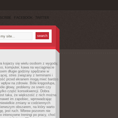
SCRIBE
FACEBOOK
TWITTER
a kojarzy się wielu osobom z wygodą:
rko, komputer, kawa na wyciągnięcie
asem długie godziny spędzane w
zącej, stres związany z terminami i
ność przed ekranem mogą mieć bardzo
 wpływ na zdrowie. Bóle kręgosłupa,
bóle głowy, problemy ze snem czy
tylko część konsekwencji. Dobra
est taka, że większość z nich można
 nawet im zapobiec, wprowadzając
niewielkie zmiany w codziennych
ierwszym obszarem, na który warto
ę, jest ruch. Wbrew pozorom nie
 o intensywne treningi po pracy, choć