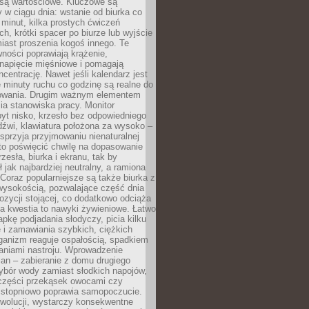
 są wartościowe. Kluczowe są
 w ciągu dnia: wstanie od biurka co
t minut, kilka prostych ćwiczeń
ch, krótki spacer po biurze lub wyjście
iast proszenia kogoś innego. Te
ności poprawiają krążenie,
 napięcie mięśniowe i pomagają
centrację. Nawet jeśli kalendarz jest
e minuty ruchu co godzinę są realne do
owania. Drugim ważnym elementem
ia stanowiska pracy. Monitor
yt nisko, krzesło bez odpowiedniego
dźwi, klawiatura położona za wysoko –
sprzyja przyjmowaniu nienaturalnej
to poświęcić chwilę na dopasowanie
zesła, biurka i ekranu, tak by
ł jak najbardziej neutralny, a ramiona
 Coraz popularniejsze są także biurka z
wysokością, pozwalające część dnia
zycji stojącej, co dodatkowo odciąża
na kwestia to nawyki żywieniowe. Łatwo
pkę podjadania słodyczy, picia kilku
 i zamawiania szybkich, ciężkich
ganizm reaguje ospałością, spadkiem
haniami nastroju. Wprowadzenie
an – zabieranie z domu drugiego
ybór wody zamiast słodkich napojów,
 części przekąsek owocami czy
 stopniowo poprawia samopoczucie.
ewolucji, wystarczy konsekwentne