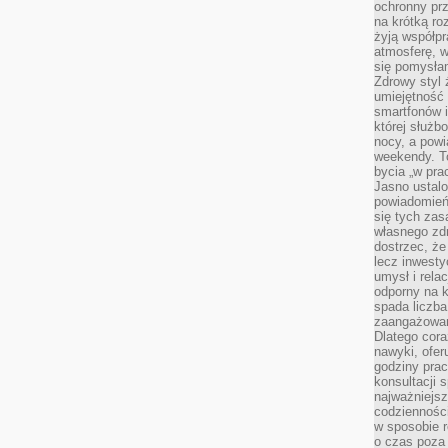
ochronny pr
na krótką r
żyją współp
atmosferę, w 
się pomysłam
Zdrowy styl 
umiejętność
smartfonów i
której służ
nocy, a pow
weekendy. T
bycia „w pra
Jasno ustalo
powiadomień
się tych zas
własnego zd
dostrzec, że
lecz inwesty
umysł i relac
odporny na k
spada liczba
zaangażowan
Dlatego cora
nawyki, ofer
godziny pra
konsultacji 
najważniejs
codzienności
w sposobie r
o czas poza