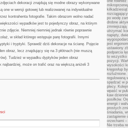
one również
 zdjęciach dekoracji znajdują się modne obrazy wykonywane
mikroprzerwy
kilkadziesią
ą one w wersji gotowej lub realizowanej na indywidualne
rozciągający
rzez kontrahenta fotografie. Takim obrazom wolno nadać
po wodę zam
drobne aktyw
większości wypadków jest to pojedynczy obraz, na którym
zmniejszają
nie zdjęcie. Niemniej niemniej jednak równie poprawnie
utrzymać kon
napięty, dwi
laż, w skład którego wstępuje parę fotografii. Innymi
wygospodar
jest ergonom
tyki i tryptyki. Sprawdź dziś dekoracje na ścianę. Pojęcie
ustawiony zb
eden obraz, lecz znajdujący się na 3 płótnach (nie muszą
podparcia lę
to wszystko 
rów). Tudzież w wypadku dyptyków jeden obraz
pozycji. War
 najbardziej, może on trafić oraz na większą aniżeli 3
wysokości kr
kręgosłup by
rozluźnione.
regulowaną 
spędzać w po
plecy. Kolej
wpaść w puła
kaw dziennie
posiłków. Or
energii i wa
prostych zmi
esci
śniadania, w
zastąpienie
orzechami –
Nie trzeba r