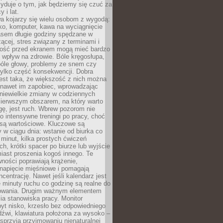
yduje o tym, jak będziemy się czuć za
y i lat.
a kojarzy się wielu osobom z wygodą:
rko, komputer, kawa na wyciągnięcie
asem długie godziny spędzane w
zącej, stres związany z terminami i
ność przed ekranem mogą mieć bardzo
 wpływ na zdrowie. Bóle kręgosłupa,
bóle głowy, problemy ze snem czy
tylko część konsekwencji. Dobra
est taka, że większość z nich można
 nawet im zapobiec, wprowadzając
niewielkie zmiany w codziennych
ierwszym obszarem, na który warto
ę, jest ruch. Wbrew pozorom nie
 o intensywne treningi po pracy, choć
 są wartościowe. Kluczowe są
 w ciągu dnia: wstanie od biurka co
t minut, kilka prostych ćwiczeń
ch, krótki spacer po biurze lub wyjście
iast proszenia kogoś innego. Te
ności poprawiają krążenie,
 napięcie mięśniowe i pomagają
centrację. Nawet jeśli kalendarz jest
e minuty ruchu co godzinę są realne do
owania. Drugim ważnym elementem
ia stanowiska pracy. Monitor
yt nisko, krzesło bez odpowiedniego
dźwi, klawiatura położona za wysoko –
sprzyja przyjmowaniu nienaturalnej