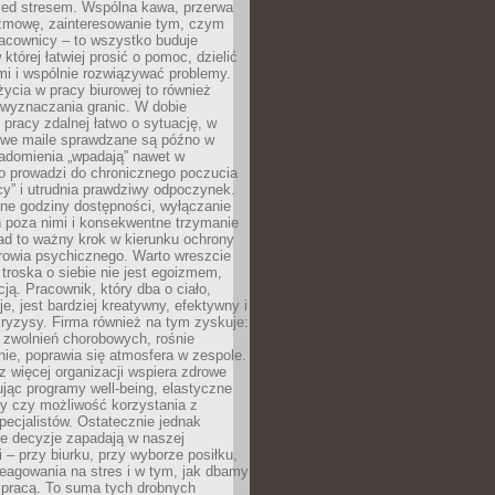
zed stresem. Wspólna kawa, przerwa
ozmowę, zainteresowanie tym, czym
racownicy – to wszystko buduje
której łatwiej prosić o pomoc, dzielić
i i wspólnie rozwiązywać problemy.
życia w pracy biurowej to również
 wyznaczania granic. W dobie
 pracy zdalnej łatwo o sytuację, w
bowe maile sprawdzane są późno w
iadomienia „wpadają” nawet w
o prowadzi do chronicznego poczucia
cy” i utrudnia prawdziwy odpoczynek.
ne godziny dostępności, wyłączanie
 poza nimi i konsekwentne trzymanie
ad to ważny krok w kierunku ochrony
rowia psychicznego. Warto wreszcie
 troska o siebie nie jest egoizmem,
cją. Pracownik, który dba o ciało,
je, jest bardziej kreatywny, efektywny i
ryzysy. Firma również na tym zyskuje:
 zwolnień chorobowych, rośnie
ie, poprawia się atmosfera w zespole.
z więcej organizacji wspiera zdrowe
ując programy well-being, elastyczne
cy czy możliwość korzystania z
specjalistów. Ostatecznie jednak
ze decyzje zapadają w naszej
 – przy biurku, przy wyborze posiłku,
eagowania na stres i w tym, jak dbamy
 pracą. To suma tych drobnych