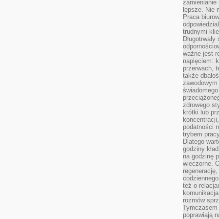
zamienianie
lepsze. Nie 
Praca biurow
odpowiedzial
trudnymi kli
Długotrwały 
odpornościo
ważne jest r
napięciem: 
przerwach, t
także dbało
zawodowym a
świadomego 
przeciążone
zdrowego sty
krótki lub p
koncentracji
podatności 
trybem prac
Dlatego wart
godziny kład
na godzinę p
wieczorne. 
regenerację,
codziennego
też o relacj
komunikacja
rozmów sprz
Tymczasem do
poprawiają n