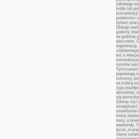
zdrowego sty
krótki lub p
koncentracji
podatności 
trybem prac
Dlatego wart
godziny kład
na godzinę p
wieczorne. 
regenerację,
codziennego
też o relacj
komunikacja
rozmów sprz
Tymczasem do
poprawiają n
ochronny pr
na krótką r
żyją współp
atmosferę, w 
się pomysłam
Zdrowy styl 
umiejętność
smartfonów i
której służ
nocy, a pow
weekendy. T
bycia „w pra
Jasno ustalo
powiadomień