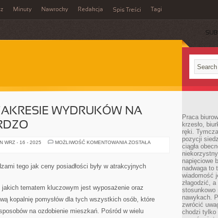
sz
Minuty
Nawrocky
Redakcja
Tagi
Spis Treści
SUB
ZAKRESIE WYDRUKÓW NA
Praca biurow
ARDZO
krzesło, biu
ręki. Tymcz
pozycji sied
PROPOZYCJA
 WRZ - 16 - 2025
MOŻLIWOŚĆ KOMENTOWANIA
ZOSTAŁA
ciągła obec
W
ZAKRESIE
niekorzystny
WYDRUKÓW
napięciowe 
NA
dzami tego jak ceny posiadłości były w atrakcyjnych
nadwaga to 
PŁÓTNIE
JEST
wiadomość j
BARDZO
złagodzić, a
, jakich tematem kluczowym jest wyposażenie oraz
stosunkowo 
nawykach. P
iwą kopalnię pomysłów dla tych wszystkich osób, które
zwrócić uwag
ch sposobów na ozdobienie mieszkań. Pośród w wielu
chodzi tylko