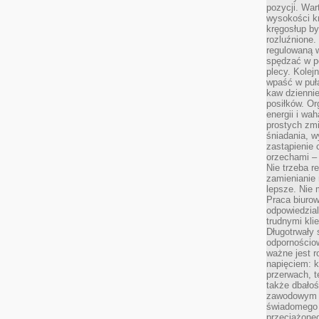
pozycji. War
wysokości kr
kręgosłup by
rozluźnione.
regulowaną 
spędzać w po
plecy. Kolej
wpaść w puła
kaw dziennie
posiłków. Or
energii i wa
prostych zmi
śniadania, w
zastąpienie
orzechami –
Nie trzeba r
zamienianie
lepsze. Nie 
Praca biurow
odpowiedzial
trudnymi kli
Długotrwały 
odpornościo
ważne jest r
napięciem: 
przerwach, t
także dbało
zawodowym a
świadomego 
przeciążone