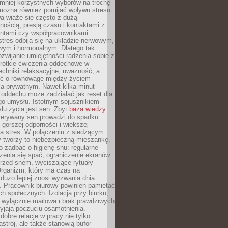
 mniej korzystnych wyborów na trochę
można również pomijać wpływu stresu.
a wiąże się często z dużą
nością, presją czasu i kontaktami z
entami czy współpracownikami.
stres odbija się na układzie nerwowym,
wym i hormonalnym. Dlatego tak
ozwijanie umiejętności radzenia sobie z
krótkie ćwiczenia oddechowe w
echniki relaksacyjne, uważność, a
ść o równowagę między życiem
 prywatnym. Nawet kilka minut
oddechu może zadziałać jak reset dla
go umysłu. Istotnym sojusznikiem
lu życia jest sen. Zbyt
baza wiedzy
rzerywany sen prowadzi do spadku
, gorszej odporności i większej
na stres. W połączeniu z siedzącym
y tworzy to niebezpieczną mieszankę.
o zadbać o higienę snu: regularne
zenia się spać, ograniczenie ekranów
rzed snem, wyciszające rytuały
Organizm, który ma czas na
 dużo lepiej znosi wyzwania dnia
. Pracownik biurowy powinien pamiętać
ach społecznych. Izolacja przy biurku,
 wyłącznie mailowa i brak prawdziwych
yjają poczuciu osamotnienia.
bre relacje w pracy nie tylko
astrój, ale także stanowią bufor