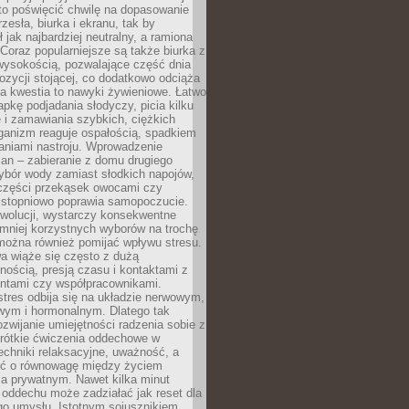
to poświęcić chwilę na dopasowanie
zesła, biurka i ekranu, tak by
ł jak najbardziej neutralny, a ramiona
 Coraz popularniejsze są także biurka z
wysokością, pozwalające część dnia
zycji stojącej, co dodatkowo odciąża
na kwestia to nawyki żywieniowe. Łatwo
pkę podjadania słodyczy, picia kilku
 i zamawiania szybkich, ciężkich
ganizm reaguje ospałością, spadkiem
haniami nastroju. Wprowadzenie
an – zabieranie z domu drugiego
ybór wody zamiast słodkich napojów,
 części przekąsek owocami czy
 stopniowo poprawia samopoczucie.
ewolucji, wystarczy konsekwentne
 mniej korzystnych wyborów na trochę
można również pomijać wpływu stresu.
a wiąże się często z dużą
nością, presją czasu i kontaktami z
entami czy współpracownikami.
stres odbija się na układzie nerwowym,
wym i hormonalnym. Dlatego tak
ozwijanie umiejętności radzenia sobie z
krótkie ćwiczenia oddechowe w
echniki relaksacyjne, uważność, a
ść o równowagę między życiem
 prywatnym. Nawet kilka minut
oddechu może zadziałać jak reset dla
go umysłu. Istotnym sojusznikiem