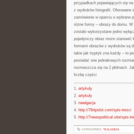
przypadkach pojawiających się na
z wydruków fotografii. Oferowane s
zamówienie w oparciu o wybrane p
różne formy – obrazy do domu. W 
zostało wykorzystane jedno wyłącz
pojedynczy obraz może stanowić ko
formami obrazów z wydruków są dyp
takie jak tryptyk zna każdy – to j
posiadać one jednakowych rozmia
rozmieszcza się na 2 płótnach. Jak
liczbę części
1.
artykuly
2.
artykuly
3.
nawigacja
4.
http://76rtpslot.com/spis-tresci
5.
http://7newspolitical.site/spis-tr
CATEGORIES:
TAJLANDIA