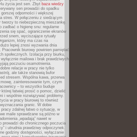
lu życia jest sen. Zbyt
baza wiedzy
rzerywany sen prowadzi do spadku
, gorszej odporności i większej
na stres. W połączeniu z siedzącym
y tworzy to niebezpieczną mieszankę.
o zadbać o higienę snu: regularne
zenia się spać, ograniczenie ekranów
rzed snem, wyciszające rytuały
Organizm, który ma czas na
 dużo lepiej znosi wyzwania dnia
. Pracownik biurowy powinien pamiętać
ach społecznych. Izolacja przy biurku,
 wyłącznie mailowa i brak prawdziwych
yjają poczuciu osamotnienia.
bre relacje w pracy nie tylko
astrój, ale także stanowią bufor
zed stresem. Wspólna kawa, przerwa
ozmowę, zainteresowanie tym, czym
racownicy – to wszystko buduje
której łatwiej prosić o pomoc, dzielić
i i wspólnie rozwiązywać problemy.
życia w pracy biurowej to również
 wyznaczania granic. W dobie
 pracy zdalnej łatwo o sytuację, w
bowe maile sprawdzane są późno w
iadomienia „wpadają” nawet w
o prowadzi do chronicznego poczucia
cy” i utrudnia prawdziwy odpoczynek.
ne godziny dostępności, wyłączanie
 poza nimi i konsekwentne trzymanie