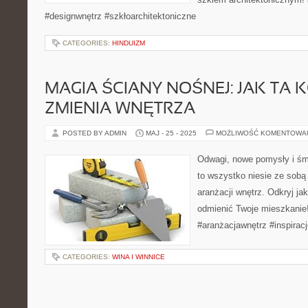
#designwnętrz #szkłoarchitektoniczne
CATEGORIES:
HINDUIZM
MAGIA ŚCIANY NOŚNEJ: JAK TA
ZMIENIA WNĘTRZA
POSTED BY ADMIN
MAJ - 25 - 2025
MOŻLIWOŚĆ KOMENTOWA
Odwagi, nowe pomysły i śmi
to wszystko niesie ze sobą
aranżacji wnętrz. Odkryj ja
odmienić Twoje mieszkanie
#aranżacjawnętrz #inspirac
CATEGORIES:
WINA I WINNICE