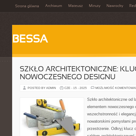
Archiwum
Mateusz
Minuty
Nawrocky
Red
Strona główna
BESSA
SZKŁO ARCHITEKTONICZNE: KLU
NOWOCZESNEGO DESIGNU
POSTED BY ADMIN
CZE - 15 - 2025
MOŻLIWOŚĆ KOMENTOWA
Szkło architektoniczne od l
elementem nowoczesnego d
wszechstronność i elegancj
nowatorskimi pomysłami pro
przestrzenie. Odkryj klucz
szkłem architektonicznym! 