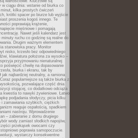
 są wartościowe. Kluczowe są
 w ciągu dnia: wstanie od biurka co
t minut, kilka prostych ćwiczeń
ch, krótki spacer po biurze lub wyjście
iast proszenia kogoś innego. Te
ności poprawiają krążenie,
 napięcie mięśniowe i pomagają
centrację. Nawet jeśli kalendarz jest
e minuty ruchu co godzinę są realne do
owania. Drugim ważnym elementem
ia stanowiska pracy. Monitor
yt nisko, krzesło bez odpowiedniego
dźwi, klawiatura położona za wysoko –
sprzyja przyjmowaniu nienaturalnej
to poświęcić chwilę na dopasowanie
zesła, biurka i ekranu, tak by
ł jak najbardziej neutralny, a ramiona
 Coraz popularniejsze są także biurka z
wysokością, pozwalające część dnia
zycji stojącej, co dodatkowo odciąża
na kwestia to nawyki żywieniowe. Łatwo
pkę podjadania słodyczy, picia kilku
 i zamawiania szybkich, ciężkich
ganizm reaguje ospałością, spadkiem
haniami nastroju. Wprowadzenie
an – zabieranie z domu drugiego
ybór wody zamiast słodkich napojów,
 części przekąsek owocami czy
 stopniowo poprawia samopoczucie.
ewolucji, wystarczy konsekwentne