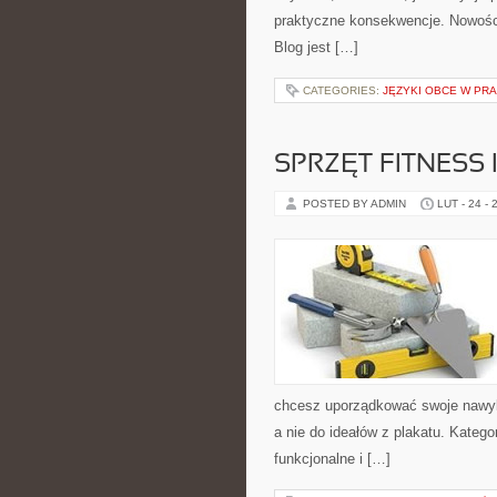
praktyczne konsekwencje. Nowości
Blog jest […]
CATEGORIES:
JĘZYKI OBCE W PR
SPRZĘT FITNESS 
POSTED BY ADMIN
LUT - 24 - 
chcesz uporządkować swoje nawyki
a nie do ideałów z plakatu. Kategor
funkcjonalne i […]