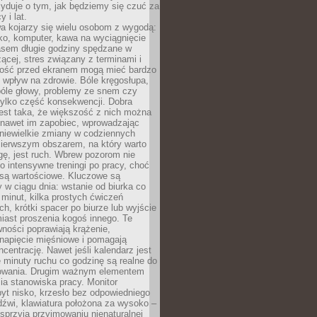
yduje o tym, jak będziemy się czuć za
y i lat.
a kojarzy się wielu osobom z wygodą:
rko, komputer, kawa na wyciągnięcie
asem długie godziny spędzane w
zącej, stres związany z terminami i
ność przed ekranem mogą mieć bardzo
 wpływ na zdrowie. Bóle kręgosłupa,
bóle głowy, problemy ze snem czy
tylko część konsekwencji. Dobra
est taka, że większość z nich można
 nawet im zapobiec, wprowadzając
niewielkie zmiany w codziennych
ierwszym obszarem, na który warto
ę, jest ruch. Wbrew pozorom nie
 o intensywne treningi po pracy, choć
 są wartościowe. Kluczowe są
 w ciągu dnia: wstanie od biurka co
t minut, kilka prostych ćwiczeń
ch, krótki spacer po biurze lub wyjście
iast proszenia kogoś innego. Te
ności poprawiają krążenie,
 napięcie mięśniowe i pomagają
centrację. Nawet jeśli kalendarz jest
e minuty ruchu co godzinę są realne do
owania. Drugim ważnym elementem
ia stanowiska pracy. Monitor
yt nisko, krzesło bez odpowiedniego
dźwi, klawiatura położona za wysoko –
sprzyja przyjmowaniu nienaturalnej