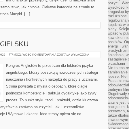
ma charakter przystępny, dzięki czemu muzyka staje
pozycji. War
k samo łatwo, jak chłonie. Ciekawe kategorie na stronie to
wysokości kr
kręgosłup by
toria Muzyki. […]
rozluźnione.
regulowaną 
spędzać w po
plecy. Kolej
wpaść w puła
kaw dziennie
posiłków. Or
GIELSKU
energii i wa
prostych zmi
MÓWIENIE
śniadania, w
2026
MOŻLIWOŚĆ KOMENTOWANIA
ZOSTAŁA WYŁĄCZONA
PO
zastąpienie
ANGIELSKU
orzechami –
Kongres Anglistów to przestrzeń dla lektorów języka
Nie trzeba r
zamienianie
angielskiego, którzy poszukują nowoczesnych strategii
lepsze. Nie 
nauczania i konkretnych narzędzi do pracy z uczniami.
Praca biurow
odpowiedzial
Strona powstała z myślą o osobach, które ciągle
trudnymi kli
podnoszą kompetencje i traktują dydaktykę jako żywy
Długotrwały 
odpornościo
proces. To punkt styku teorii i praktyki, gdzie kluczowa
ważne jest r
napięciem: 
atysfakcja zarówno nauczycieli, jak i uczestników.
przerwach, t
cje i Wymowa i akcent. Idea strony opiera się na
także dbało
zawodowym a
świadomego 
przeciążone