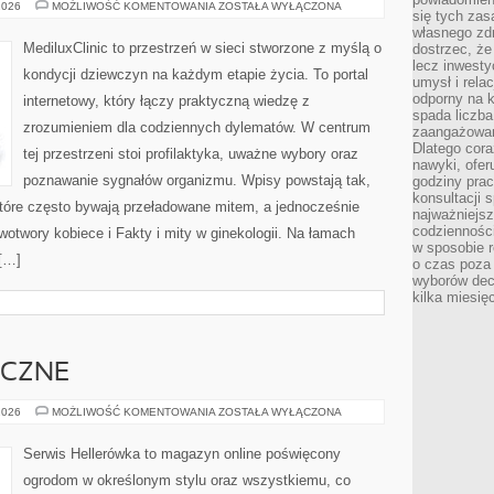
FAKTY
2026
MOŻLIWOŚĆ KOMENTOWANIA
ZOSTAŁA WYŁĄCZONA
się tych zas
I
MITY
własnego zd
W
MediluxClinic to przestrzeń w sieci stworzone z myślą o
dostrzec, że
GINEKOLOGII
lecz inwesty
kondycji dziewczyn na każdym etapie życia. To portal
umysł i relac
odporny na k
internetowy, który łączy praktyczną wiedzę z
spada liczba
zrozumieniem dla codziennych dylematów. W centrum
zaangażowan
Dlatego cora
tej przestrzeni stoi profilaktyka, uważne wybory oraz
nawyki, ofer
poznawanie sygnałów organizmu. Wpisy powstają tak,
godziny pra
konsultacji 
óre często bywają przeładowane mitem, a jednocześnie
najważniejs
codzienności
wotwory kobiece i Fakty i mity w ginekologii. Na łamach
w sposobie r
 […]
o czas poza
wyborów dec
kilka miesięc
YCZNE
OGRODY
2026
MOŻLIWOŚĆ KOMENTOWANIA
ZOSTAŁA WYŁĄCZONA
TEMATYCZNE
Serwis Hellerówka to magazyn online poświęcony
ogrodom w określonym stylu oraz wszystkiemu, co