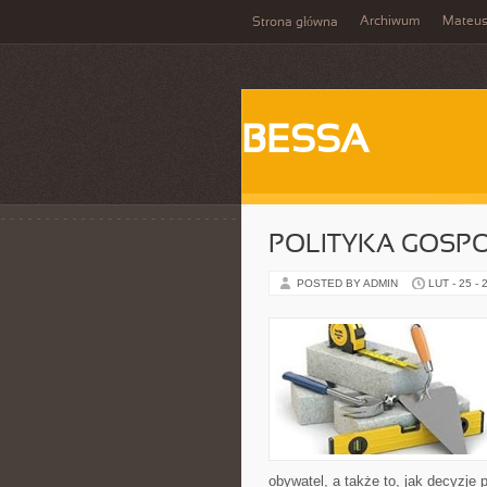
Archiwum
Mateu
Strona główna
BESSA
POLITYKA GOSP
POSTED BY ADMIN
LUT - 25 - 
obywatel, a także to, jak decyzje