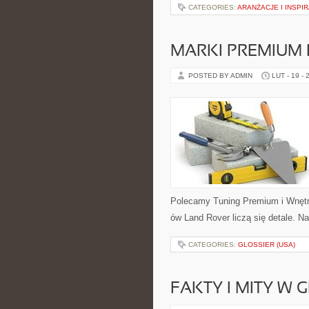
CATEGORIES:
ARANŻACJE I INSPI
MARKI PREMIUM
POSTED BY ADMIN
LUT - 19 - 
Polecamy Tuning Premium i Wnętr
ów Land Rover liczą się detale. N
CATEGORIES:
GLOSSIER (USA)
FAKTY I MITY W 