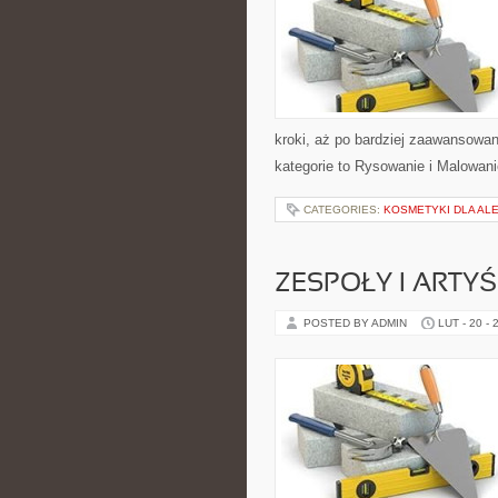
kroki, aż po bardziej zaawansowan
kategorie to Rysowanie i Malowani
CATEGORIES:
KOSMETYKI DLA AL
ZESPOŁY I ARTYŚ
POSTED BY ADMIN
LUT - 20 - 