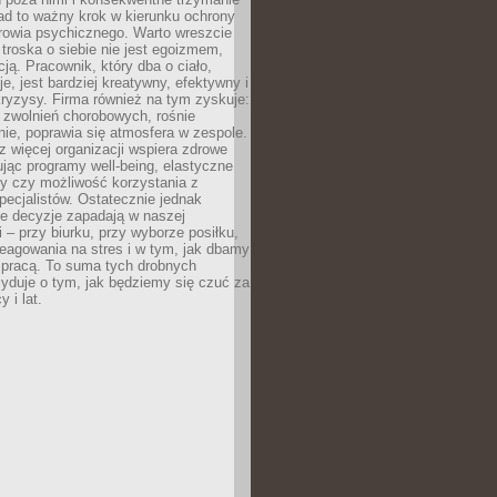
ad to ważny krok w kierunku ochrony
rowia psychicznego. Warto wreszcie
 troska o siebie nie jest egoizmem,
cją. Pracownik, który dba o ciało,
je, jest bardziej kreatywny, efektywny i
ryzysy. Firma również na tym zyskuje:
 zwolnień chorobowych, rośnie
ie, poprawia się atmosfera w zespole.
z więcej organizacji wspiera zdrowe
ując programy well-being, elastyczne
cy czy możliwość korzystania z
specjalistów. Ostatecznie jednak
ze decyzje zapadają w naszej
 – przy biurku, przy wyborze posiłku,
eagowania na stres i w tym, jak dbamy
 pracą. To suma tych drobnych
yduje o tym, jak będziemy się czuć za
y i lat.