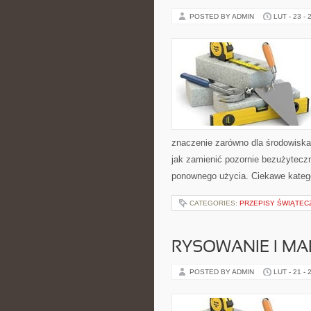
POSTED BY ADMIN
LUT - 23 - 
znaczenie zarówno dla środowiska, 
jak zamienić pozornie bezużytecz
ponownego użycia. Ciekawe katego
CATEGORIES:
PRZEPISY ŚWIĄTEC
RYSOWANIE I M
POSTED BY ADMIN
LUT - 21 - 