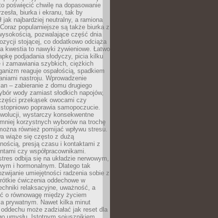
to poświęcić chwilę na dopasowanie
zesła, biurka i ekranu, tak by
ł jak najbardziej neutralny, a ramiona
 Coraz popularniejsze są także biurka z
wysokością, pozwalające część dnia
zycji stojącej, co dodatkowo odciąża
na kwestia to nawyki żywieniowe. Łatwo
pkę podjadania słodyczy, picia kilku
 i zamawiania szybkich, ciężkich
ganizm reaguje ospałością, spadkiem
haniami nastroju. Wprowadzenie
an – zabieranie z domu drugiego
ybór wody zamiast słodkich napojów,
 części przekąsek owocami czy
 stopniowo poprawia samopoczucie.
ewolucji, wystarczy konsekwentne
 mniej korzystnych wyborów na trochę
można również pomijać wpływu stresu.
a wiąże się często z dużą
nością, presją czasu i kontaktami z
entami czy współpracownikami.
stres odbija się na układzie nerwowym,
wym i hormonalnym. Dlatego tak
ozwijanie umiejętności radzenia sobie z
krótkie ćwiczenia oddechowe w
echniki relaksacyjne, uważność, a
ść o równowagę między życiem
 prywatnym. Nawet kilka minut
oddechu może zadziałać jak reset dla
go umysłu. Istotnym sojusznikiem