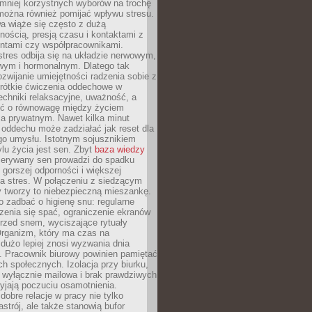
 mniej korzystnych wyborów na trochę
można również pomijać wpływu stresu.
a wiąże się często z dużą
nością, presją czasu i kontaktami z
entami czy współpracownikami.
stres odbija się na układzie nerwowym,
wym i hormonalnym. Dlatego tak
ozwijanie umiejętności radzenia sobie z
krótkie ćwiczenia oddechowe w
echniki relaksacyjne, uważność, a
ść o równowagę między życiem
 prywatnym. Nawet kilka minut
oddechu może zadziałać jak reset dla
go umysłu. Istotnym sojusznikiem
lu życia jest sen. Zbyt
baza wiedzy
rzerywany sen prowadzi do spadku
, gorszej odporności i większej
na stres. W połączeniu z siedzącym
y tworzy to niebezpieczną mieszankę.
o zadbać o higienę snu: regularne
zenia się spać, ograniczenie ekranów
rzed snem, wyciszające rytuały
Organizm, który ma czas na
 dużo lepiej znosi wyzwania dnia
. Pracownik biurowy powinien pamiętać
ach społecznych. Izolacja przy biurku,
 wyłącznie mailowa i brak prawdziwych
yjają poczuciu osamotnienia.
bre relacje w pracy nie tylko
astrój, ale także stanowią bufor