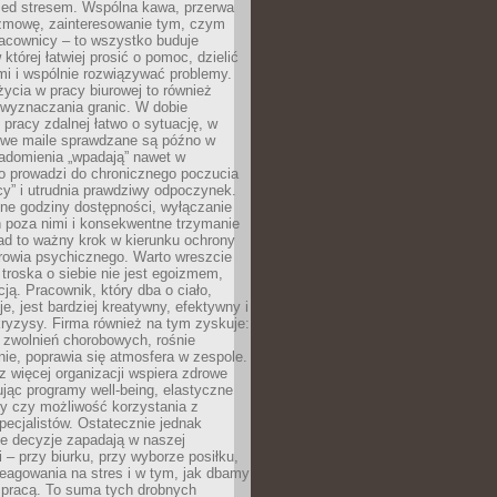
zed stresem. Wspólna kawa, przerwa
ozmowę, zainteresowanie tym, czym
racownicy – to wszystko buduje
której łatwiej prosić o pomoc, dzielić
i i wspólnie rozwiązywać problemy.
życia w pracy biurowej to również
 wyznaczania granic. W dobie
 pracy zdalnej łatwo o sytuację, w
bowe maile sprawdzane są późno w
iadomienia „wpadają” nawet w
o prowadzi do chronicznego poczucia
cy” i utrudnia prawdziwy odpoczynek.
ne godziny dostępności, wyłączanie
 poza nimi i konsekwentne trzymanie
ad to ważny krok w kierunku ochrony
rowia psychicznego. Warto wreszcie
 troska o siebie nie jest egoizmem,
cją. Pracownik, który dba o ciało,
je, jest bardziej kreatywny, efektywny i
ryzysy. Firma również na tym zyskuje:
 zwolnień chorobowych, rośnie
ie, poprawia się atmosfera w zespole.
z więcej organizacji wspiera zdrowe
ując programy well-being, elastyczne
cy czy możliwość korzystania z
specjalistów. Ostatecznie jednak
ze decyzje zapadają w naszej
 – przy biurku, przy wyborze posiłku,
eagowania na stres i w tym, jak dbamy
 pracą. To suma tych drobnych