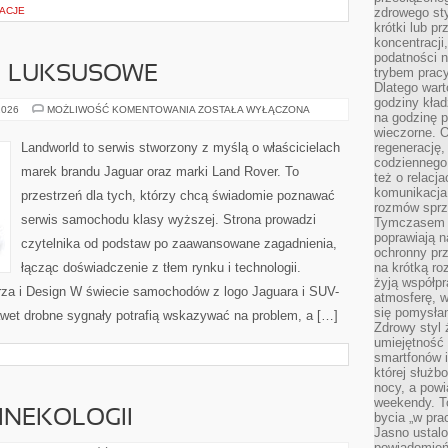
RACJE
zdrowego sty
krótki lub p
koncentracji
podatności 
 I LUKSUSOWE
trybem prac
Dlatego wart
godziny kład
MARKI
2026
MOŻLIWOŚĆ KOMENTOWANIA
ZOSTAŁA WYŁĄCZONA
na godzinę p
PREMIUM
I
wieczorne. 
LUKSUSOWE
Landworld to serwis stworzony z myślą o właścicielach
regenerację,
codziennego
marek brandu Jaguar oraz marki Land Rover. To
też o relacj
komunikacja
przestrzeń dla tych, którzy chcą świadomie poznawać
rozmów sprz
serwis samochodu klasy wyższej. Strona prowadzi
Tymczasem do
poprawiają n
czytelnika od podstaw po zaawansowane zagadnienia,
ochronny pr
łącząc doświadczenie z tłem rynku i technologii.
na krótką r
żyją współp
za i Design W świecie samochodów z logo Jaguara i SUV-
atmosferę, w 
się pomysłam
awet drobne sygnały potrafią wskazywać na problem, a […]
Zdrowy styl 
umiejętność
smartfonów i
której służ
nocy, a pow
weekendy. T
GINEKOLOGII
bycia „w pra
Jasno ustalo
powiadomień