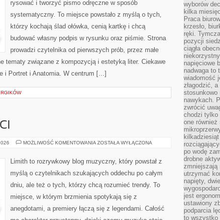
rysować i tworzyć pismo odręczne w sposób
wyborów dec
kilka miesięc
systematyczny. To miejsce powstało z myślą o tych,
Praca biurow
którzy kochają ślad ołówka, cenią kartkę i chcą
krzesło, biu
ręki. Tymcz
budować własny podpis w rysunku oraz piśmie. Strona
pozycji sied
ciągła obec
prowadzi czytelnika od pierwszych prób, przez małe
niekorzystny
e tematy związane z kompozycją i estetyką liter. Ciekawe
napięciowe 
nadwaga to 
e i Portret i Anatomia. W centrum […]
wiadomość j
złagodzić, a
stosunkowo 
ERGIKÓW
nawykach. P
zwrócić uwag
chodzi tylko
one również
CI
mikroprzerwy
kilkadziesią
ZESPOŁY
2026
MOŻLIWOŚĆ KOMENTOWANIA
ZOSTAŁA WYŁĄCZONA
rozciągający
I
po wodę zam
ARTYŚCI
drobne aktyw
Limith to rozrywkowy blog muzyczny, który powstał z
zmniejszają
myślą o czytelnikach szukających oddechu po całym
utrzymać kon
napięty, dwi
dniu, ale też o tych, którzy chcą rozumieć trendy. To
wygospodar
jest ergonom
miejsce, w którym brzmienia spotykają się z
ustawiony zb
anegdotami, a premiery łączą się z legendami. Całość
podparcia lę
to wszystko 