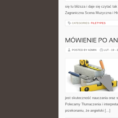
się tu bliższa i daje się czytać ta
Zagraniczna Scena Muzyczna i His
CATEGORIES:
FILETYPES
MÓWIENIE PO AN
POSTED BY ADMIN
LUT - 19 - 
jest skuteczność nauczania oraz s
Polecamy Tłumaczenia i interpreta
przekonaniu, że angielski […]