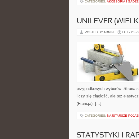
CATEGORIES:
AKCESORIA I GADŻ
UNILEVER (WIEL
POSTED BY ADMIN
LUT - 23 - 
przypadkowych wyborów. Strona sku
liczy się ciągłość, ale też elast
(Francja). […]
CATEGORIES:
NAJSTARSZE POJAZ
STATYSTYKI I RA