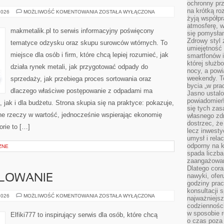
ochronny pr
na krótką r
STATYSTYKI
2026
MOŻLIWOŚĆ KOMENTOWANIA
ZOSTAŁA WYŁĄCZONA
I
żyją współp
RAPORTY
atmosferę, w 
makmetalik.pl to serwis informacyjny poświęcony
się pomysłam
Zdrowy styl 
tematyce odzysku oraz skupu surowców wtórnych. To
umiejętność
miejsce dla osób i firm, które chcą lepiej rozumieć, jak
smartfonów i
której służ
działa rynek metali, jak przygotować odpady do
nocy, a pow
weekendy. T
sprzedaży, jak przebiega proces sortowania oraz
bycia „w pra
dlaczego właściwe postępowanie z odpadami ma
Jasno ustalo
powiadomień
jak i dla budżetu. Strona skupia się na praktyce: pokazuje,
się tych zas
ne rzeczy w wartość, jednocześnie wspierając ekonomię
własnego zd
dostrzec, że
rie to […]
lecz inwesty
umysł i relac
odporny na k
ZNE
spada liczba
zaangażowan
Dlatego cora
nawyki, ofer
ALOWANIE
godziny pra
konsultacji 
RYSOWANIE
2026
MOŻLIWOŚĆ KOMENTOWANIA
ZOSTAŁA WYŁĄCZONA
najważniejs
I
codzienności
MALOWANIE
w sposobie r
Elfiki777 to inspirujący serwis dla osób, które chcą
o czas poza