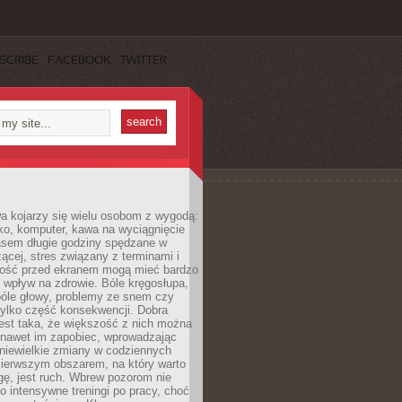
SCRIBE
FACEBOOK
TWITTER
a kojarzy się wielu osobom z wygodą:
rko, komputer, kawa na wyciągnięcie
asem długie godziny spędzane w
zącej, stres związany z terminami i
ność przed ekranem mogą mieć bardzo
 wpływ na zdrowie. Bóle kręgosłupa,
bóle głowy, problemy ze snem czy
tylko część konsekwencji. Dobra
est taka, że większość z nich można
 nawet im zapobiec, wprowadzając
niewielkie zmiany w codziennych
ierwszym obszarem, na który warto
ę, jest ruch. Wbrew pozorom nie
 o intensywne treningi po pracy, choć