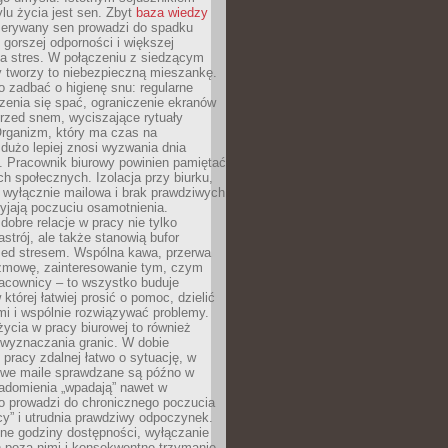
lu życia jest sen. Zbyt
baza wiedzy
rzerywany sen prowadzi do spadku
, gorszej odporności i większej
na stres. W połączeniu z siedzącym
y tworzy to niebezpieczną mieszankę.
o zadbać o higienę snu: regularne
zenia się spać, ograniczenie ekranów
rzed snem, wyciszające rytuały
Organizm, który ma czas na
 dużo lepiej znosi wyzwania dnia
. Pracownik biurowy powinien pamiętać
ach społecznych. Izolacja przy biurku,
 wyłącznie mailowa i brak prawdziwych
yjają poczuciu osamotnienia.
bre relacje w pracy nie tylko
astrój, ale także stanowią bufor
zed stresem. Wspólna kawa, przerwa
ozmowę, zainteresowanie tym, czym
racownicy – to wszystko buduje
której łatwiej prosić o pomoc, dzielić
i i wspólnie rozwiązywać problemy.
życia w pracy biurowej to również
 wyznaczania granic. W dobie
 pracy zdalnej łatwo o sytuację, w
bowe maile sprawdzane są późno w
iadomienia „wpadają” nawet w
o prowadzi do chronicznego poczucia
cy” i utrudnia prawdziwy odpoczynek.
ne godziny dostępności, wyłączanie
 poza nimi i konsekwentne trzymanie