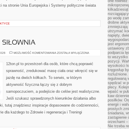
one również
mikroprzerwy
 na stronie Unia Europejska i Systemy polityczne świata
kilkadziesią
rozciągający
po wodę zam
drobne aktyw
AKTYCE
zmniejszają
utrzymać kon
napięty, dwi
wygospodar
I SIŁOWNIA
jest ergonom
ustawiony zb
podparcia lę
SPRZĘT
2026
MOŻLIWOŚĆ KOMENTOWANIA
ZOSTAŁA WYŁĄCZONA
FITNESS
to wszystko 
I
pozycji. War
SIŁOWNIA
12ton.pl to przestrzeń dla osób, które chcą poprawić
wysokości kr
kręgosłup by
sprawność, zredukować masę ciała oraz wkręcić się w
rozluźnione.
jazdę na dwóch kółkach. To serwis, w którym
regulowaną 
spędzać w po
aktywność fizyczna łączy się z dobrym
plecy. Kolej
samopoczuciem, a podejście do celów jest realistyczne.
wpaść w puła
kaw dziennie
Jeśli szukasz sprawdzonych kierunków działania albo
posiłków. Or
energii i wa
, tutaj znajdziesz inspiracje dopasowane do codzienności,
prostych zmi
ie dla każdego to Zdrowie i regeneracja i Treningi
śniadania, w
zastąpienie
orzechami –
Nie trzeba r