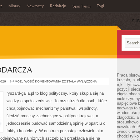
sz
Minuty
Nawrocky
Redakcja
Tagi
Spis Treści
SUB
ODARCZA
Praca biurow
krzesło, biu
POLITYKA
2026
MOŻLIWOŚĆ KOMENTOWANIA
ZOSTAŁA WYŁĄCZONA
ręki. Tymcz
GOSPODARCZA
pozycji sied
ryszard-galla.pl to blog polityczny, który skupia się na
ciągła obec
niekorzystny
wiedzy o społeczeństwie. To przestrzeń dla osób, które
napięciowe 
nadwaga to 
chcą pojmować mechanizmy państwa i wspólnoty,
wiadomość j
śledzić procesy zachodzące w polityce krajowej, a
złagodzić, a
stosunkowo 
jednocześnie budować samodzielną opinię w oparciu o
nawykach. P
fakty i konteksty. W centrum pozostaje człowiek jako
zwrócić uwag
chodzi tylko
 podejmowane na różnych szczeblach przekładają się na