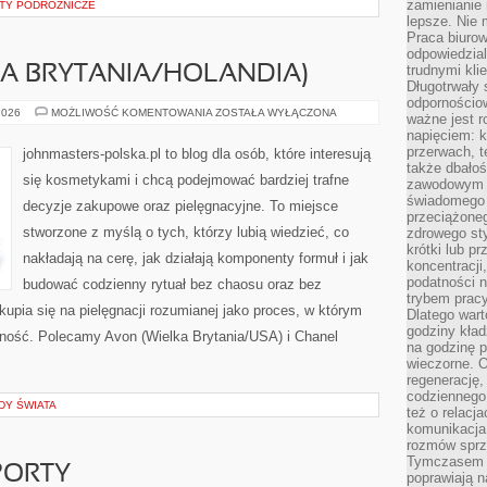
zamienianie
ETY PODRÓŻNICZE
lepsze. Nie 
Praca biurow
odpowiedzial
trudnymi kli
KA BRYTANIA/HOLANDIA)
Długotrwały 
odpornościo
UNILEVER
2026
MOŻLIWOŚĆ KOMENTOWANIA
ZOSTAŁA WYŁĄCZONA
ważne jest r
(WIELKA
napięciem: 
BRYTANIA/HOLANDIA)
przerwach, t
johnmasters-polska.pl to blog dla osób, które interesują
także dbało
się kosmetykami i chcą podejmować bardziej trafne
zawodowym a
świadomego 
decyzje zakupowe oraz pielęgnacyjne. To miejsce
przeciążone
stworzone z myślą o tych, którzy lubią wiedzieć, co
zdrowego sty
krótki lub p
nakładają na cerę, jak działają komponenty formuł i jak
koncentracji
podatności 
budować codzienny rytuał bez chaosu oraz bez
trybem prac
pia się na pielęgnacji rozumianej jako proces, w którym
Dlatego wart
godziny kład
yczność. Polecamy Avon (Wielka Brytania/USA) i Chanel
na godzinę p
wieczorne. 
regenerację,
codziennego
DY ŚWIATA
też o relacj
komunikacja
rozmów sprz
Tymczasem do
PORTY
poprawiają n