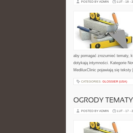
POSTED BY ADMIN
LUT - 18 - 
aby pomagać zrozumieć tematy, kt
dotykają intymności. Kategorie No
MediluxClinic pojawiają się teksty
CATEGORIES:
GLOSSIER (USA)
OGRODY TEMAT
POSTED BY ADMIN
LUT - 17 - 