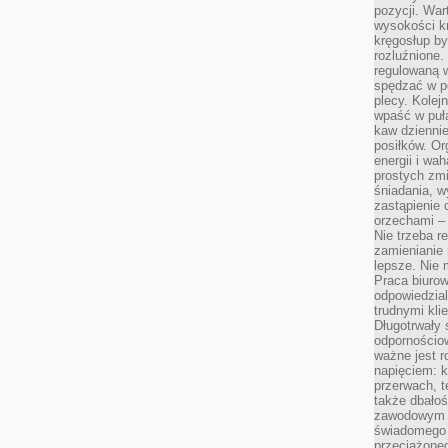
pozycji. War
wysokości kr
kręgosłup by
rozluźnione.
regulowaną 
spędzać w po
plecy. Kolej
wpaść w puła
kaw dziennie
posiłków. Or
energii i wa
prostych zmi
śniadania, w
zastąpienie
orzechami –
Nie trzeba r
zamienianie
lepsze. Nie 
Praca biurow
odpowiedzial
trudnymi kli
Długotrwały 
odpornościo
ważne jest r
napięciem: 
przerwach, t
także dbało
zawodowym a
świadomego 
przeciążone