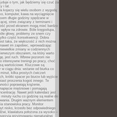
yduje o tym, jak będziemy się czuć za
y i lat.
a kojarzy się wielu osobom z wygodą:
rko, komputer, kawa na wyciągnięcie
asem długie godziny spędzane w
zącej, stres związany z terminami i
ność przed ekranem mogą mieć bardzo
 wpływ na zdrowie. Bóle kręgosłupa,
bóle głowy, problemy ze snem czy
tylko część konsekwencji. Dobra
est taka, że większość z nich można
 nawet im zapobiec, wprowadzając
niewielkie zmiany w codziennych
ierwszym obszarem, na który warto
ę, jest ruch. Wbrew pozorom nie
 o intensywne treningi po pracy, choć
 są wartościowe. Kluczowe są
 w ciągu dnia: wstanie od biurka co
t minut, kilka prostych ćwiczeń
ch, krótki spacer po biurze lub wyjście
iast proszenia kogoś innego. Te
ności poprawiają krążenie,
 napięcie mięśniowe i pomagają
centrację. Nawet jeśli kalendarz jest
e minuty ruchu co godzinę są realne do
owania. Drugim ważnym elementem
ia stanowiska pracy. Monitor
yt nisko, krzesło bez odpowiedniego
dźwi, klawiatura położona za wysoko –
sprzyja przyjmowaniu nienaturalnej