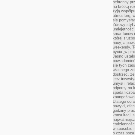
ochronny pr
na krótką r
żyją współp
atmosferę, w 
się pomysłam
Zdrowy styl 
umiejętność
smartfonów i
której służ
nocy, a pow
weekendy. T
bycia „w pra
Jasno ustalo
powiadomień
się tych zas
własnego zd
dostrzec, że
lecz inwesty
umysł i relac
odporny na k
spada liczba
zaangażowan
Dlatego cora
nawyki, ofer
godziny pra
konsultacji 
najważniejs
codzienności
w sposobie r
o czas poza