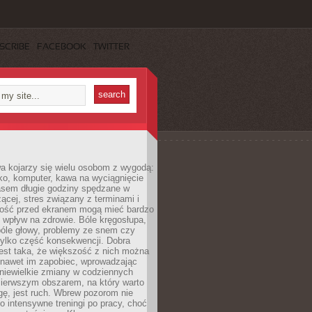
SCRIBE
FACEBOOK
TWITTER
a kojarzy się wielu osobom z wygodą:
rko, komputer, kawa na wyciągnięcie
asem długie godziny spędzane w
zącej, stres związany z terminami i
ność przed ekranem mogą mieć bardzo
 wpływ na zdrowie. Bóle kręgosłupa,
bóle głowy, problemy ze snem czy
tylko część konsekwencji. Dobra
est taka, że większość z nich można
 nawet im zapobiec, wprowadzając
niewielkie zmiany w codziennych
ierwszym obszarem, na który warto
ę, jest ruch. Wbrew pozorom nie
 o intensywne treningi po pracy, choć