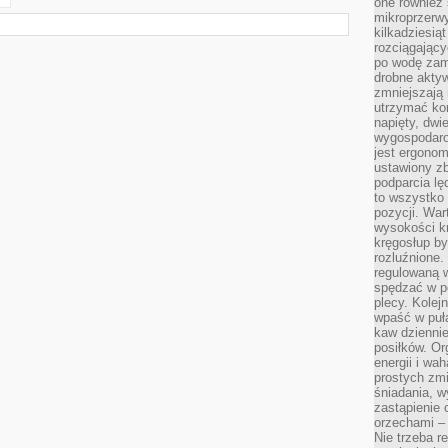
one również
mikroprzerwy
kilkadziesią
rozciągający
po wodę zam
drobne aktyw
zmniejszają
utrzymać kon
napięty, dwi
wygospodar
jest ergonom
ustawiony zb
podparcia lę
to wszystko 
pozycji. War
wysokości kr
kręgosłup by
rozluźnione.
regulowaną 
spędzać w po
plecy. Kolej
wpaść w puła
kaw dziennie
posiłków. Or
energii i wa
prostych zmi
śniadania, w
zastąpienie
orzechami –
Nie trzeba r