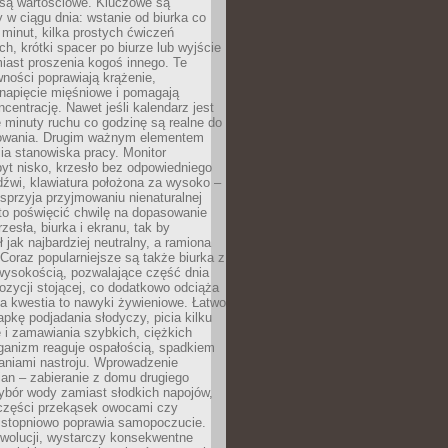
 są wartościowe. Kluczowe są
 w ciągu dnia: wstanie od biurka co
t minut, kilka prostych ćwiczeń
ch, krótki spacer po biurze lub wyjście
iast proszenia kogoś innego. Te
ności poprawiają krążenie,
 napięcie mięśniowe i pomagają
centrację. Nawet jeśli kalendarz jest
e minuty ruchu co godzinę są realne do
owania. Drugim ważnym elementem
ia stanowiska pracy. Monitor
yt nisko, krzesło bez odpowiedniego
dźwi, klawiatura położona za wysoko –
sprzyja przyjmowaniu nienaturalnej
to poświęcić chwilę na dopasowanie
zesła, biurka i ekranu, tak by
ł jak najbardziej neutralny, a ramiona
 Coraz popularniejsze są także biurka z
wysokością, pozwalające część dnia
zycji stojącej, co dodatkowo odciąża
na kwestia to nawyki żywieniowe. Łatwo
pkę podjadania słodyczy, picia kilku
 i zamawiania szybkich, ciężkich
ganizm reaguje ospałością, spadkiem
haniami nastroju. Wprowadzenie
an – zabieranie z domu drugiego
ybór wody zamiast słodkich napojów,
 części przekąsek owocami czy
 stopniowo poprawia samopoczucie.
ewolucji, wystarczy konsekwentne