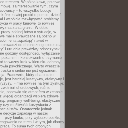
zed stresem. Wspólna kawa, przerwa
ozmowę, zainteresowanie tym, czym
racownicy – to wszystko buduje
której łatwiej prosić o pomoc, dzielić
i i wspólnie rozwiązywać problemy.
życia w pracy biurowej to również
 wyznaczania granic. W dobie
 pracy zdalnej łatwo o sytuację, w
bowe maile sprawdzane są późno w
iadomienia „wpadają” nawet w
o prowadzi do chronicznego poczucia
cy” i utrudnia prawdziwy odpoczynek.
ne godziny dostępności, wyłączanie
 poza nimi i konsekwentne trzymanie
ad to ważny krok w kierunku ochrony
rowia psychicznego. Warto wreszcie
 troska o siebie nie jest egoizmem,
cją. Pracownik, który dba o ciało,
je, jest bardziej kreatywny, efektywny i
ryzysy. Firma również na tym zyskuje:
 zwolnień chorobowych, rośnie
ie, poprawia się atmosfera w zespole.
z więcej organizacji wspiera zdrowe
ując programy well-being, elastyczne
cy czy możliwość korzystania z
specjalistów. Ostatecznie jednak
ze decyzje zapadają w naszej
 – przy biurku, przy wyborze posiłku,
eagowania na stres i w tym, jak dbamy
 pracą. To suma tych drobnych