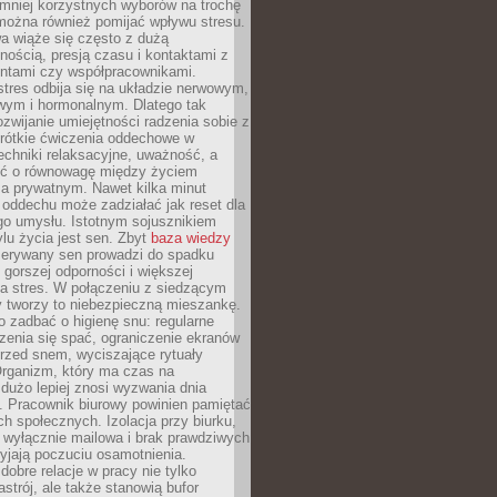
 mniej korzystnych wyborów na trochę
można również pomijać wpływu stresu.
a wiąże się często z dużą
nością, presją czasu i kontaktami z
entami czy współpracownikami.
stres odbija się na układzie nerwowym,
wym i hormonalnym. Dlatego tak
ozwijanie umiejętności radzenia sobie z
krótkie ćwiczenia oddechowe w
echniki relaksacyjne, uważność, a
ść o równowagę między życiem
 prywatnym. Nawet kilka minut
oddechu może zadziałać jak reset dla
go umysłu. Istotnym sojusznikiem
lu życia jest sen. Zbyt
baza wiedzy
rzerywany sen prowadzi do spadku
, gorszej odporności i większej
na stres. W połączeniu z siedzącym
y tworzy to niebezpieczną mieszankę.
o zadbać o higienę snu: regularne
zenia się spać, ograniczenie ekranów
rzed snem, wyciszające rytuały
Organizm, który ma czas na
 dużo lepiej znosi wyzwania dnia
. Pracownik biurowy powinien pamiętać
ach społecznych. Izolacja przy biurku,
 wyłącznie mailowa i brak prawdziwych
yjają poczuciu osamotnienia.
bre relacje w pracy nie tylko
astrój, ale także stanowią bufor