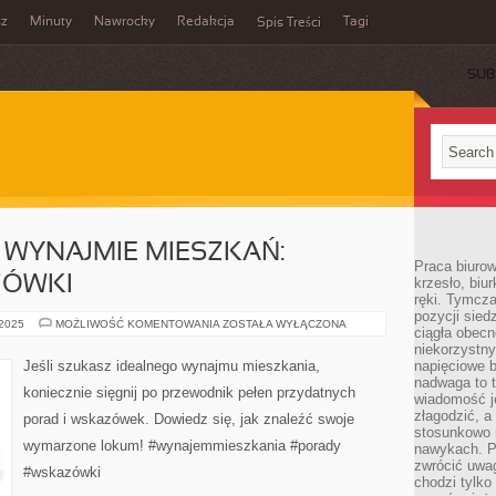
sz
Minuty
Nawrocky
Redakcja
Tagi
Spis Treści
SUB
WYNAJMIE MIESZKAŃ:
Praca biurow
ZÓWKI
krzesło, biu
ręki. Tymcz
pozycji sied
PRZEWODNIK
 2025
MOŻLIWOŚĆ KOMENTOWANIA
ZOSTAŁA WYŁĄCZONA
ciągła obec
PO
WYNAJMIE
niekorzystny
MIESZKAŃ:
Jeśli szukasz idealnego wynajmu mieszkania,
napięciowe 
PORADY
nadwaga to 
I
koniecznie sięgnij po przewodnik pełen przydatnych
WSKAZÓWKI
wiadomość j
złagodzić, a
porad i wskazówek. Dowiedz się, jak znaleźć swoje
stosunkowo 
wymarzone lokum! #wynajemmieszkania #porady
nawykach. P
zwrócić uwag
#wskazówki
chodzi tylko