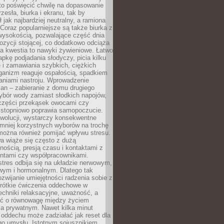
to poświęcić chwilę na dopasowanie
zesła, biurka i ekranu, tak by
ł jak najbardziej neutralny, a ramiona
 Coraz popularniejsze są także biurka z
wysokością, pozwalające część dnia
zycji stojącej, co dodatkowo odciąża
na kwestia to nawyki żywieniowe. Łatwo
pkę podjadania słodyczy, picia kilku
 i zamawiania szybkich, ciężkich
ganizm reaguje ospałością, spadkiem
haniami nastroju. Wprowadzenie
an – zabieranie z domu drugiego
ybór wody zamiast słodkich napojów,
 części przekąsek owocami czy
 stopniowo poprawia samopoczucie.
ewolucji, wystarczy konsekwentne
 mniej korzystnych wyborów na trochę
można również pomijać wpływu stresu.
a wiąże się często z dużą
nością, presją czasu i kontaktami z
entami czy współpracownikami.
stres odbija się na układzie nerwowym,
wym i hormonalnym. Dlatego tak
ozwijanie umiejętności radzenia sobie z
krótkie ćwiczenia oddechowe w
echniki relaksacyjne, uważność, a
ść o równowagę między życiem
 prywatnym. Nawet kilka minut
oddechu może zadziałać jak reset dla
go umysłu. Istotnym sojusznikiem