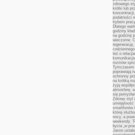
zdrowego sty
krótki lub p
koncentracji
podatności 
trybem prac
Dlatego wart
godziny kład
na godzinę p
wieczorne. 
regenerację,
codziennego
też o relacj
komunikacja
rozmów sprz
Tymczasem do
poprawiają n
ochronny pr
na krótką r
żyją współp
atmosferę, w 
się pomysłam
Zdrowy styl 
umiejętność
smartfonów i
której służ
nocy, a pow
weekendy. T
bycia „w pra
Jasno ustalo
powiadomień