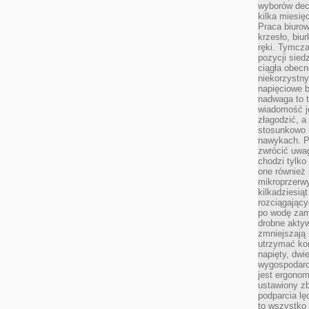
wyborów dec
kilka miesięc
Praca biurow
krzesło, biu
ręki. Tymcz
pozycji sied
ciągła obec
niekorzystny
napięciowe 
nadwaga to 
wiadomość j
złagodzić, a
stosunkowo 
nawykach. P
zwrócić uwag
chodzi tylko
one również
mikroprzerwy
kilkadziesią
rozciągający
po wodę zam
drobne aktyw
zmniejszają
utrzymać kon
napięty, dwi
wygospodar
jest ergonom
ustawiony zb
podparcia lę
to wszystko 