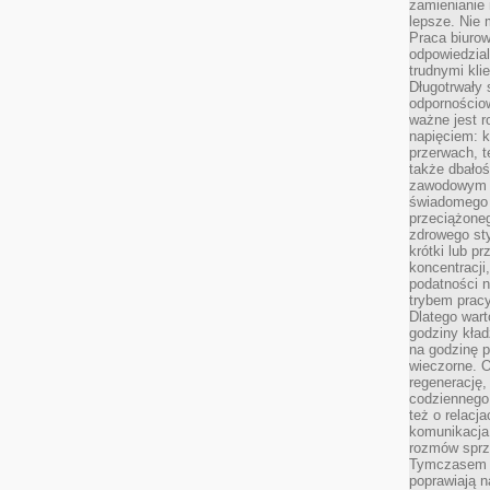
zamienianie
lepsze. Nie 
Praca biurow
odpowiedzial
trudnymi kli
Długotrwały 
odpornościo
ważne jest r
napięciem: 
przerwach, t
także dbało
zawodowym a
świadomego 
przeciążone
zdrowego sty
krótki lub p
koncentracji
podatności 
trybem prac
Dlatego wart
godziny kład
na godzinę p
wieczorne. 
regenerację,
codziennego
też o relacj
komunikacja
rozmów sprz
Tymczasem do
poprawiają n