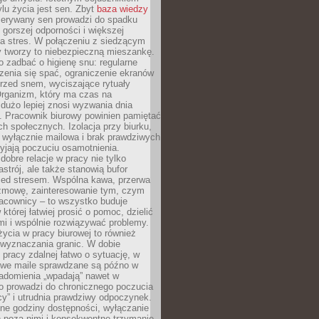
lu życia jest sen. Zbyt
baza wiedzy
rzerywany sen prowadzi do spadku
, gorszej odporności i większej
na stres. W połączeniu z siedzącym
y tworzy to niebezpieczną mieszankę.
o zadbać o higienę snu: regularne
zenia się spać, ograniczenie ekranów
rzed snem, wyciszające rytuały
Organizm, który ma czas na
 dużo lepiej znosi wyzwania dnia
. Pracownik biurowy powinien pamiętać
ach społecznych. Izolacja przy biurku,
 wyłącznie mailowa i brak prawdziwych
yjają poczuciu osamotnienia.
bre relacje w pracy nie tylko
astrój, ale także stanowią bufor
zed stresem. Wspólna kawa, przerwa
ozmowę, zainteresowanie tym, czym
racownicy – to wszystko buduje
której łatwiej prosić o pomoc, dzielić
i i wspólnie rozwiązywać problemy.
życia w pracy biurowej to również
 wyznaczania granic. W dobie
 pracy zdalnej łatwo o sytuację, w
bowe maile sprawdzane są późno w
iadomienia „wpadają” nawet w
o prowadzi do chronicznego poczucia
cy” i utrudnia prawdziwy odpoczynek.
ne godziny dostępności, wyłączanie
 poza nimi i konsekwentne trzymanie