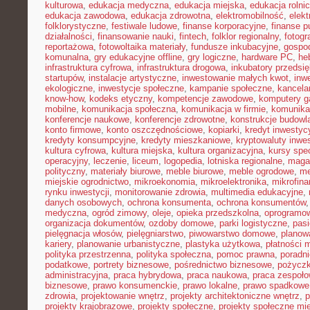
kulturowa
,
edukacja medyczna
,
edukacja miejska
,
edukacja rolni
edukacja zawodowa
,
edukacja zdrowotna
,
elektromobilność
,
elek
folklorystyczne
,
festiwale ludowe
,
finanse korporacyjne
,
finanse p
działalności
,
finansowanie nauki
,
fintech
,
folklor regionalny
,
fotogr
reportażowa
,
fotowoltaika materiały
,
fundusze inkubacyjne
,
gospod
komunalna
,
gry edukacyjne offline
,
gry logiczne
,
hardware PC
,
he
infrastruktura cyfrowa
,
infrastruktura drogowa
,
inkubatory przedsię
startupów
,
instalacje artystyczne
,
inwestowanie małych kwot
,
inw
ekologiczne
,
inwestycje społeczne
,
kampanie społeczne
,
kancela
know-how
,
kodeks etyczny
,
kompetencje zawodowe
,
komputery 
mobilne
,
komunikacja społeczna
,
komunikacja w firmie
,
komunika
konferencje naukowe
,
konferencje zdrowotne
,
konstrukcje budowl
konto firmowe
,
konto oszczędnościowe
,
kopiarki
,
kredyt inwestyc
kredyty konsumpcyjne
,
kredyty mieszkaniowe
,
kryptowaluty inwe
kultura cyfrowa
,
kultura miejska
,
kultura organizacyjna
,
kursy spec
operacyjny
,
leczenie
,
liceum
,
logopedia
,
lotniska regionalne
,
maga
polityczny
,
materiały biurowe
,
meble biurowe
,
meble ogrodowe
,
me
miejskie ogrodnictwo
,
mikroekonomia
,
mikroelektronika
,
mikrofin
rynku inwestycji
,
monitorowanie zdrowia
,
multimedia edukacyjne
,
danych osobowych
,
ochrona konsumenta
,
ochrona konsumentów
medyczna
,
ogród zimowy
,
oleje
,
opieka przedszkolna
,
oprogramow
organizacja dokumentów
,
ozdoby domowe
,
parki logistyczne
,
pas
pielęgnacja włosów
,
pielęgniarstwo
,
piwowarstwo domowe
,
planow
kariery
,
planowanie urbanistyczne
,
plastyka użytkowa
,
płatności 
polityka przestrzenna
,
polityka społeczna
,
pomoc prawna
,
poradni
podatkowe
,
portrety biznesowe
,
pośrednictwo biznesowe
,
pożycz
administracyjna
,
praca hybrydowa
,
praca naukowa
,
praca zespoło
biznesowe
,
prawo konsumenckie
,
prawo lokalne
,
prawo spadkowe
zdrowia
,
projektowanie wnętrz
,
projekty architektoniczne wnętrz
,
p
projekty krajobrazowe
,
projekty społeczne
,
projekty społeczne mie