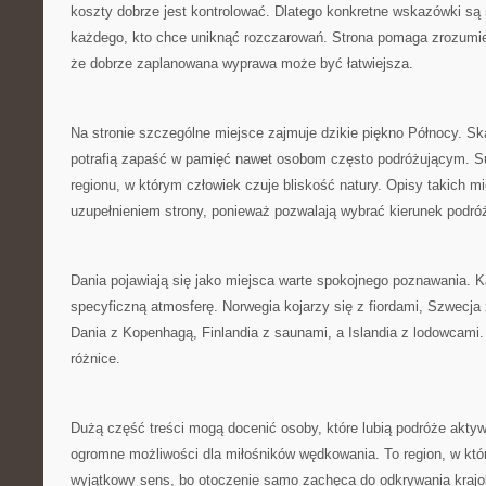
koszty dobrze jest kontrolować. Dlatego konkretne wskazówki są
każdego, kto chce uniknąć rozczarowań. Strona pomaga zrozumieć 
że dobrze zaplanowana wyprawa może być łatwiejsza.
Na stronie szczególne miejsce zajmuje dzikie piękno Północy. Sk
potrafią zapaść w pamięć nawet osobom często podróżującym. Su
regionu, w którym człowiek czuje bliskość natury. Opisy takich 
uzupełnieniem strony, ponieważ pozwalają wybrać kierunek podró
Dania pojawiają się jako miejsca warte spokojnego poznawania. 
specyficzną atmosferę. Norwegia kojarzy się z fiordami, Szwecj
Dania z Kopenhagą, Finlandia z saunami, a Islandia z lodowcami
różnice.
Dużą część treści mogą docenić osoby, które lubią podróże akty
ogromne możliwości dla miłośników wędkowania. To region, w kt
wyjątkowy sens, bo otoczenie samo zachęca do odkrywania krajob