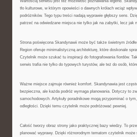
Wartością serwisu jest też możliwość poznawania legend. Skand
tło kulturowe, w którym opowieści o dawnych królach wciąż wpły
podróżników. Tego typu treści nadają wyprawie głębszy sens. Dzi
patrzeć na odwiedzane miejsca nie tylko jak na zabytki, lecz jak
Strona poświęcona Skandynawii może być także świetnym źródłem i
Region oferuje minimalistyczną architekturę, które doskonale spraw
Czytelnik może szukać tu inspiracji do fotografowania fiordów. Ta
serwis trafia nie tylko do typowych turystów, ale też do osób, któ
Ważne miejsce zajmuje również komfort. Skandynawia jest częst
bezpieczna, ale każda podróż wymaga planowania. Dotyczy to zwł
samochodowych. Artykuły poradnikowe mogą przypominać o tym,
odległości. Dzięki temu czytelnik może podróżować pewniej.
Całość tworzy obraz strony jako praktycznej bazy wiedzy. To prze
planować wyprawy. Dzięki różnorodnym tematom czytelnik może