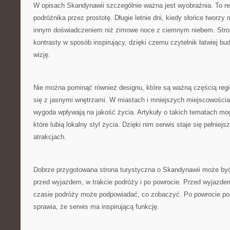
W opisach Skandynawii szczególnie ważna jest wyobraźnia. To reg
podróżnika przez prostotę. Długie letnie dni, kiedy słońce tworzy
innym doświadczeniem niż zimowe noce z ciemnym niebem. Str
kontrasty w sposób inspirujący, dzięki czemu czytelnik łatwiej b
wizję.
Nie można pominąć również designu, które są ważną częścią reg
się z jasnymi wnętrzami. W miastach i mniejszych miejscowościa
wygoda wpływają na jakość życia. Artykuły o takich tematach mo
które lubią lokalny styl życia. Dzięki nim serwis staje się pełniej
atrakcjach.
Dobrze przygotowana strona turystyczna o Skandynawii może by
przed wyjazdem, w trakcie podróży i po powrocie. Przed wyjaz
czasie podróży może podpowiadać, co zobaczyć. Po powrocie poz
sprawia, że serwis ma inspirującą funkcję.