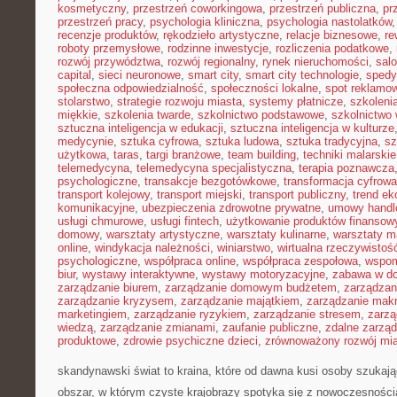
kosmetyczny
,
przestrzeń coworkingowa
,
przestrzeń publiczna
,
pr
przestrzeń pracy
,
psychologia kliniczna
,
psychologia nastolatków
recenzje produktów
,
rękodzieło artystyczne
,
relacje biznesowe
,
re
roboty przemysłowe
,
rodzinne inwestycje
,
rozliczenia podatkowe
,
rozwój przywództwa
,
rozwój regionalny
,
rynek nieruchomości
,
sal
capital
,
sieci neuronowe
,
smart city
,
smart city technologie
,
spedy
społeczna odpowiedzialność
,
społeczności lokalne
,
spot reklamo
stolarstwo
,
strategie rozwoju miasta
,
systemy płatnicze
,
szkoleni
miękkie
,
szkolenia twarde
,
szkolnictwo podstawowe
,
szkolnictwo
sztuczna inteligencja w edukacji
,
sztuczna inteligencja w kulturze
medycynie
,
sztuka cyfrowa
,
sztuka ludowa
,
sztuka tradycyjna
,
sz
użytkowa
,
taras
,
targi branżowe
,
team building
,
techniki malarskie
telemedycyna
,
telemedycyna specjalistyczna
,
terapia poznawcza
psychologiczne
,
transakcje bezgotówkowe
,
transformacja cyfrowa
transport kolejowy
,
transport miejski
,
transport publiczny
,
trend e
komunikacyjne
,
ubezpieczenia zdrowotne prywatne
,
umowy handl
usługi chmurowe
,
usługi fintech
,
użytkowanie produktów finansow
domowy
,
warsztaty artystyczne
,
warsztaty kulinarne
,
warsztaty m
online
,
windykacja należności
,
winiarstwo
,
wirtualna rzeczywistoś
psychologiczne
,
współpraca online
,
współpraca zespołowa
,
wspom
biur
,
wystawy interaktywne
,
wystawy motoryzacyjne
,
zabawa w d
zarządzanie biurem
,
zarządzanie domowym budżetem
,
zarządzan
zarządzanie kryzysem
,
zarządzanie majątkiem
,
zarządzanie mak
marketingiem
,
zarządzanie ryzykiem
,
zarządzanie stresem
,
zarzą
wiedzą
,
zarządzanie zmianami
,
zaufanie publiczne
,
zdalne zarzą
produktowe
,
zdrowie psychiczne dzieci
,
zrównoważony rozwój mi
skandynawski świat to kraina, które od dawna kusi osoby szukaj
obszar, w którym czyste krajobrazy spotyka się z nowoczesnośc