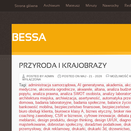
Archiwum
Mateusz
Minuty
Nawrocky
Red
Strona główna
BESSA
PRZYRODA I KRAJOBRAZY
POSTED BY ADMIN
POSTED ON MAJ - 21 - 2026
MOŻLIWOŚĆ 
WYŁĄCZONA
Tagi:
administracja samorządowa
,
AI generatywna
,
akademia
,
akc
medyczne
,
akcesoria ogrodnicze
,
akwarele
,
altana
,
analiza budże
popytu
,
analiza prawna
,
analiza SWOT osobista
,
analizy laborator
architektura miejska
,
archiwizacja
,
asertywność
,
automatyka prz
domowa
,
badania laboratoryjne
,
badania społeczne
,
balance życi
bankowość mobilna
,
bezpieczeństwo finansowe
,
bezpieczeństwo 
biuro obsługi klienta
,
biurowce klasy A
,
biznes etyczny
,
broker ni
coaching zawodowy
,
CSR w biznesie
,
cyfrowe innowacje
,
debata 
meblarski
,
design produktu
,
design thinking
,
design UI/UX
,
diagno
majsterkowanie
,
dobrostan społeczny
,
doradztwo podatkowe
,
dru
przemysłowy
,
druk reklamowy
,
drukarki
,
drukarki 3d
,
drzewnictwo