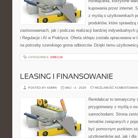
rozwiązania, korzystne war
kupowania przez internet. 
z myślą o użytkownikach p
produktów, które sprawdzą
zastosowaniach, jak i podczas realizacji bardziej indywidualnyc
i Regulacje i AI w Praktyce. Oferta sklepu została opracowana w
na potrzeby szerokiego grona odbiorców. Dzięki temu użytkownic
CATEGORIES:
GRECJA
LEASING I FINANSOWANIE
POSTED BY ADMIN
MAJ - 4 - 2026
MOŻLIWOŚĆ KOMENTOWAN
Rentdabcar to tematyczny s
przygotowany z myślą o oso
samochodami. Strona zesta
tematów związanych z poj
być pomocnym punktem sta
użytkowników aut, jak i dla 