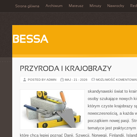
Archiwum
Mateusz
Minuty
Nawrocky
Red
Strona główna
BESSA
PRZYRODA I KRAJOBRAZY
POSTED BY ADMIN
MAJ - 21 - 2026
MOŻLIWOŚĆ KOMENTOWA
skandynawski świat to krai
osoby szukające nowych ki
którym czyste krajobrazy s
nowoczesnością, a każda w
początkiem nowej pasji. St
tematyce jest praktycznym
które chcą lepiej poznać Danii, Szwecji, Norwegii, Finlandii, Islan