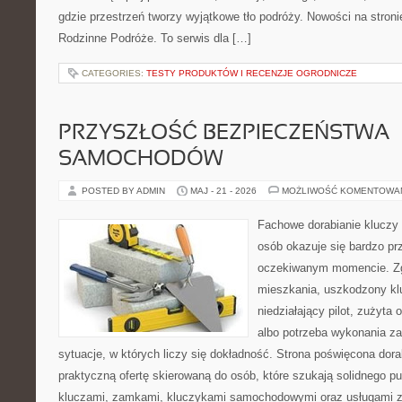
gdzie przestrzeń tworzy wyjątkowe tło podróży. Nowości na stroni
Rodzinne Podróże. To serwis dla […]
CATEGORIES:
TESTY PRODUKTÓW I RECENZJE OGRODNICZE
PRZYSZŁOŚĆ BEZPIECZEŃSTWA
SAMOCHODÓW
POSTED BY ADMIN
MAJ - 21 - 2026
MOŻLIWOŚĆ KOMENTOWA
Fachowe dorabianie kluczy t
osób okazuje się bardzo pr
oczekiwanym momencie. Zg
mieszkania, uszkodzony k
niedziałający pilot, zużyt
albo potrzeba wykonania z
sytuacje, w których liczy się dokładność. Strona poświęcona dora
praktyczną ofertę skierowaną do osób, które szukają solidnego p
kluczami, zamkami, kluczykami samochodowymi oraz usługami 