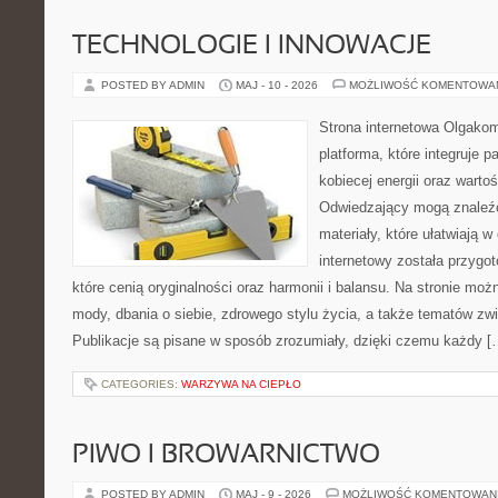
TECHNOLOGIE I INNOWACJE
POSTED BY ADMIN
MAJ - 10 - 2026
MOŻLIWOŚĆ KOMENTOWA
Strona internetowa Olgako
platforma, które integruje p
kobiecej energii oraz wart
Odwiedzający mogą znaleźć
materiały, które ułatwiają w
internetowy została przygo
które cenią oryginalności oraz harmonii i balansu. Na stronie mo
mody, dbania o siebie, zdrowego stylu życia, a także tematów z
Publikacje są pisane w sposób zrozumiały, dzięki czemu każdy [
CATEGORIES:
WARZYWA NA CIEPŁO
PIWO I BROWARNICTWO
POSTED BY ADMIN
MAJ - 9 - 2026
MOŻLIWOŚĆ KOMENTOWAN