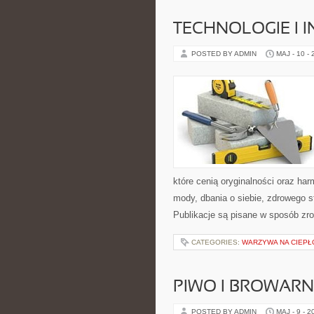
TECHNOLOGIE I 
POSTED BY ADMIN
MAJ - 10 -
które cenią oryginalności oraz ha
mody, dbania o siebie, zdrowego 
Publikacje są pisane w sposób zr
CATEGORIES:
WARZYWA NA CIEPŁ
PIWO I BROWAR
POSTED BY ADMIN
MAJ - 9 - 2