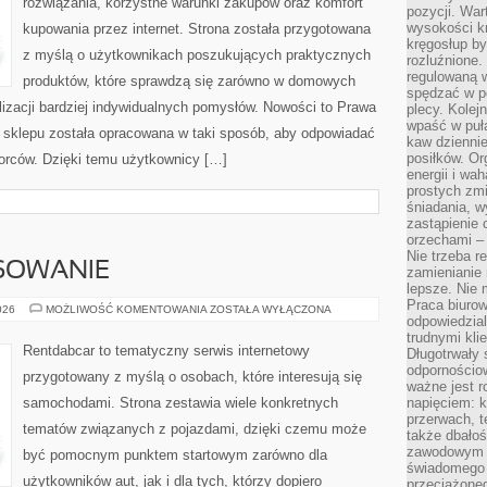
rozwiązania, korzystne warunki zakupów oraz komfort
pozycji. War
wysokości kr
kupowania przez internet. Strona została przygotowana
kręgosłup by
z myślą o użytkownikach poszukujących praktycznych
rozluźnione.
regulowaną 
produktów, które sprawdzą się zarówno w domowych
spędzać w po
lizacji bardziej indywidualnych pomysłów. Nowości to Prawa
plecy. Kolej
wpaść w puła
ta sklepu została opracowana w taki sposób, aby odpowiadać
kaw dziennie
posiłków. Or
iorców. Dzięki temu użytkownicy […]
energii i wa
prostych zmi
śniadania, w
zastąpienie
orzechami –
Nie trzeba r
NSOWANIE
zamienianie
lepsze. Nie 
Praca biurow
LEASING
026
MOŻLIWOŚĆ KOMENTOWANIA
ZOSTAŁA WYŁĄCZONA
odpowiedzial
I
FINANSOWANIE
trudnymi kli
Rentdabcar to tematyczny serwis internetowy
Długotrwały 
odpornościo
przygotowany z myślą o osobach, które interesują się
ważne jest r
samochodami. Strona zestawia wiele konkretnych
napięciem: 
przerwach, t
tematów związanych z pojazdami, dzięki czemu może
także dbało
zawodowym a
być pomocnym punktem startowym zarówno dla
świadomego 
użytkowników aut, jak i dla tych, którzy dopiero
przeciążone