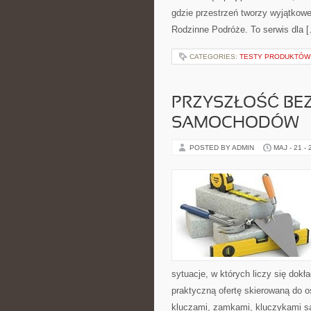
gdzie przestrzeń tworzy wyjątkowe
Rodzinne Podróże. To serwis dla 
CATEGORIES:
TESTY PRODUKTÓW 
PRZYSZŁOŚĆ BE
SAMOCHODÓW
POSTED BY ADMIN
MAJ - 21 -
sytuacje, w których liczy się dok
praktyczną ofertę skierowaną do o
kluczami, zamkami, kluczykami 