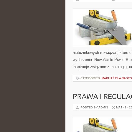
nietuzinkowych rozwiązań, które
wydarzenia. Nowości to Piwo i Bro
inspiracje związane z mixologią, 
CATEGORIES:
MAKIJAŻ DLA NAST
PRAWA I REGULA
POSTED BY ADMIN
MAJ - 8 - 2