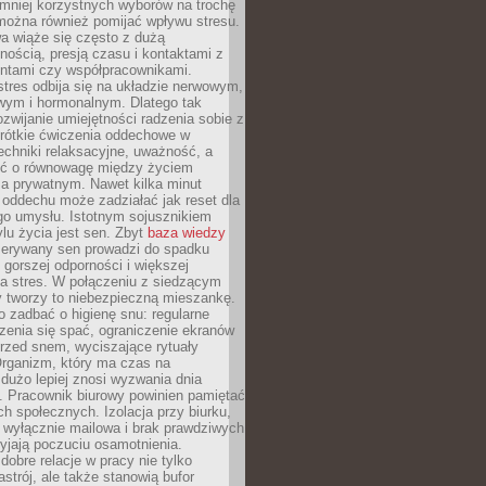
 mniej korzystnych wyborów na trochę
można również pomijać wpływu stresu.
a wiąże się często z dużą
nością, presją czasu i kontaktami z
entami czy współpracownikami.
stres odbija się na układzie nerwowym,
wym i hormonalnym. Dlatego tak
ozwijanie umiejętności radzenia sobie z
krótkie ćwiczenia oddechowe w
echniki relaksacyjne, uważność, a
ść o równowagę między życiem
 prywatnym. Nawet kilka minut
oddechu może zadziałać jak reset dla
go umysłu. Istotnym sojusznikiem
lu życia jest sen. Zbyt
baza wiedzy
rzerywany sen prowadzi do spadku
, gorszej odporności i większej
na stres. W połączeniu z siedzącym
y tworzy to niebezpieczną mieszankę.
o zadbać o higienę snu: regularne
zenia się spać, ograniczenie ekranów
rzed snem, wyciszające rytuały
Organizm, który ma czas na
 dużo lepiej znosi wyzwania dnia
. Pracownik biurowy powinien pamiętać
ach społecznych. Izolacja przy biurku,
 wyłącznie mailowa i brak prawdziwych
yjają poczuciu osamotnienia.
bre relacje w pracy nie tylko
astrój, ale także stanowią bufor