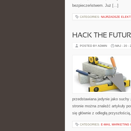
bezpieczeństwem. Już […]
CATEGORIES:
NAJRZADSZE ELEK
HACK THE FUTUR
POSTED BY ADMIN
MAJ - 20 -
przedstawiana jedynie jako suchy 
stronie można znaleźć artykuły p
się głównie z odległą przyszłością
CATEGORIES:
E-MAIL MARKETING 