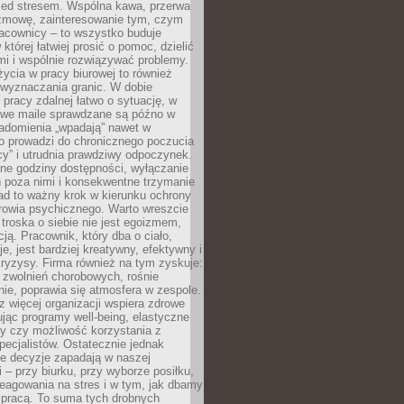
zed stresem. Wspólna kawa, przerwa
ozmowę, zainteresowanie tym, czym
racownicy – to wszystko buduje
której łatwiej prosić o pomoc, dzielić
i i wspólnie rozwiązywać problemy.
życia w pracy biurowej to również
 wyznaczania granic. W dobie
 pracy zdalnej łatwo o sytuację, w
bowe maile sprawdzane są późno w
iadomienia „wpadają” nawet w
o prowadzi do chronicznego poczucia
cy” i utrudnia prawdziwy odpoczynek.
ne godziny dostępności, wyłączanie
 poza nimi i konsekwentne trzymanie
ad to ważny krok w kierunku ochrony
rowia psychicznego. Warto wreszcie
 troska o siebie nie jest egoizmem,
cją. Pracownik, który dba o ciało,
je, jest bardziej kreatywny, efektywny i
ryzysy. Firma również na tym zyskuje:
 zwolnień chorobowych, rośnie
ie, poprawia się atmosfera w zespole.
z więcej organizacji wspiera zdrowe
ując programy well-being, elastyczne
cy czy możliwość korzystania z
specjalistów. Ostatecznie jednak
ze decyzje zapadają w naszej
 – przy biurku, przy wyborze posiłku,
eagowania na stres i w tym, jak dbamy
 pracą. To suma tych drobnych