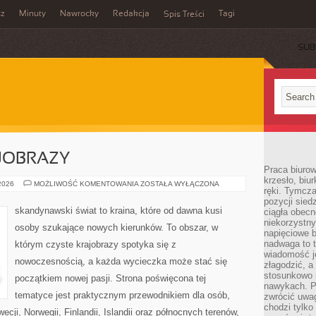
sz
Minuty
Nawrocky
Redakcja
Tagi
Spis Treści
SUB
JOBRAZY
Praca biurow
krzesło, biu
PRZYRODA
 2026
MOŻLIWOŚĆ KOMENTOWANIA
ZOSTAŁA WYŁĄCZONA
ręki. Tymcz
I
KRAJOBRAZY
pozycji sied
skandynawski świat to kraina, które od dawna kusi
ciągła obec
niekorzystny
osoby szukające nowych kierunków. To obszar, w
napięciowe 
nadwaga to 
którym czyste krajobrazy spotyka się z
wiadomość j
nowoczesnością, a każda wycieczka może stać się
złagodzić, a
stosunkowo 
początkiem nowej pasji. Strona poświęcona tej
nawykach. P
tematyce jest praktycznym przewodnikiem dla osób,
zwrócić uwag
chodzi tylko
ecji, Norwegii, Finlandii, Islandii oraz północnych terenów,