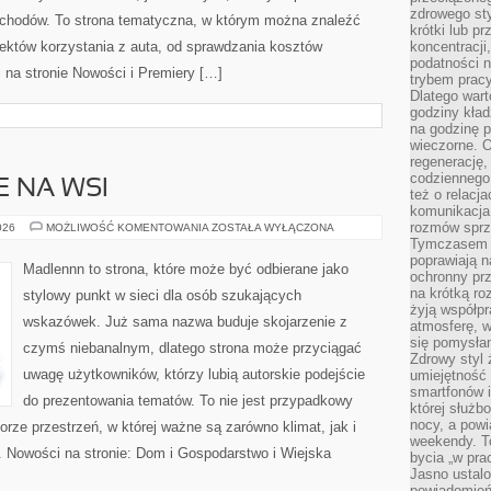
zdrowego sty
ochodów. To strona tematyczna, w którym można znaleźć
krótki lub p
któw korzystania z auta, od sprawdzania kosztów
koncentracji
podatności 
 na stronie Nowości i Premiery […]
trybem prac
Dlatego wart
godziny kład
na godzinę p
wieczorne. 
regenerację,
codziennego
E NA WSI
też o relacj
komunikacja
rozmów sprz
ŻYCIE
026
MOŻLIWOŚĆ KOMENTOWANIA
ZOSTAŁA WYŁĄCZONA
CODZIENNE
Tymczasem do
NA
poprawiają n
WSI
Madlennn to strona, które może być odbierane jako
ochronny pr
na krótką r
stylowy punkt w sieci dla osób szukających
żyją współp
wskazówek. Już sama nazwa buduje skojarzenie z
atmosferę, w 
się pomysłam
czymś niebanalnym, dlatego strona może przyciągać
Zdrowy styl 
uwagę użytkowników, którzy lubią autorskie podejście
umiejętność
smartfonów i
do prezentowania tematów. To nie jest przypadkowy
której służ
nocy, a pow
iorze przestrzeń, w której ważne są zarówno klimat, jak i
weekendy. T
. Nowości na stronie: Dom i Gospodarstwo i Wiejska
bycia „w pra
Jasno ustalo
powiadomień