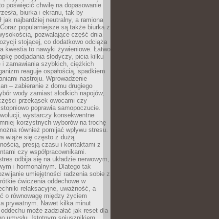
to poświęcić chwilę na dopasowanie
zesła, biurka i ekranu, tak by
ł jak najbardziej neutralny, a ramiona
 Coraz popularniejsze są także biurka z
wysokością, pozwalające część dnia
zycji stojącej, co dodatkowo odciąża
na kwestia to nawyki żywieniowe. Łatwo
pkę podjadania słodyczy, picia kilku
 i zamawiania szybkich, ciężkich
ganizm reaguje ospałością, spadkiem
haniami nastroju. Wprowadzenie
an – zabieranie z domu drugiego
ybór wody zamiast słodkich napojów,
 części przekąsek owocami czy
 stopniowo poprawia samopoczucie.
ewolucji, wystarczy konsekwentne
 mniej korzystnych wyborów na trochę
można również pomijać wpływu stresu.
a wiąże się często z dużą
nością, presją czasu i kontaktami z
entami czy współpracownikami.
stres odbija się na układzie nerwowym,
wym i hormonalnym. Dlatego tak
ozwijanie umiejętności radzenia sobie z
krótkie ćwiczenia oddechowe w
echniki relaksacyjne, uważność, a
ść o równowagę między życiem
 prywatnym. Nawet kilka minut
oddechu może zadziałać jak reset dla
go umysłu. Istotnym sojusznikiem