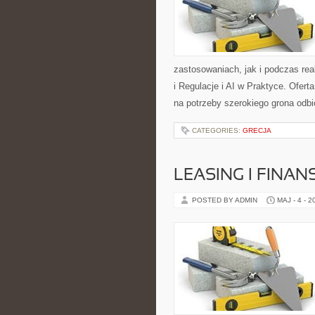
zastosowaniach, jak i podczas rea
i Regulacje i AI w Praktyce. Ofer
na potrzeby szerokiego grona odb
CATEGORIES:
GRECJA
LEASING I FINA
POSTED BY ADMIN
MAJ - 4 - 2