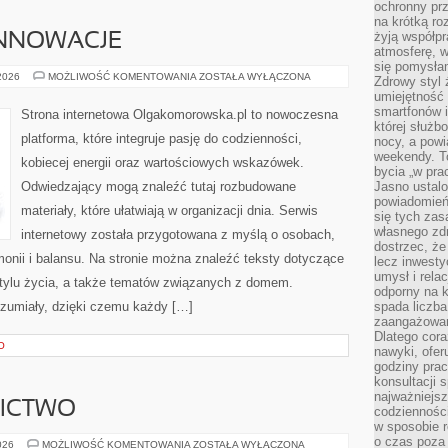
ochronny pr
na krótką r
żyją współp
INNOWACJE
atmosferę, w 
się pomysłam
TECHNOLOGIE
 2026
MOŻLIWOŚĆ KOMENTOWANIA
ZOSTAŁA WYŁĄCZONA
Zdrowy styl 
I
umiejętność
INNOWACJE
smartfonów i
Strona internetowa Olgakomorowska.pl to nowoczesna
której służ
platforma, które integruje pasję do codzienności,
nocy, a pow
weekendy. T
kobiecej energii oraz wartościowych wskazówek.
bycia „w pra
Odwiedzający mogą znaleźć tutaj rozbudowane
Jasno ustalo
powiadomień
materiały, które ułatwiają w organizacji dnia. Serwis
się tych zas
własnego zd
internetowy została przygotowana z myślą o osobach,
dostrzec, że
rmonii i balansu. Na stronie można znaleźć teksty dotyczące
lecz inwesty
umysł i relac
stylu życia, a także tematów związanych z domem.
odporny na k
ozumiały, dzięki czemu każdy […]
spada liczba
zaangażowan
Dlatego cora
O
nawyki, ofer
godziny pra
konsultacji 
najważniejs
NICTWO
codzienności
w sposobie r
o czas poza
PIWO
026
MOŻLIWOŚĆ KOMENTOWANIA
ZOSTAŁA WYŁĄCZONA