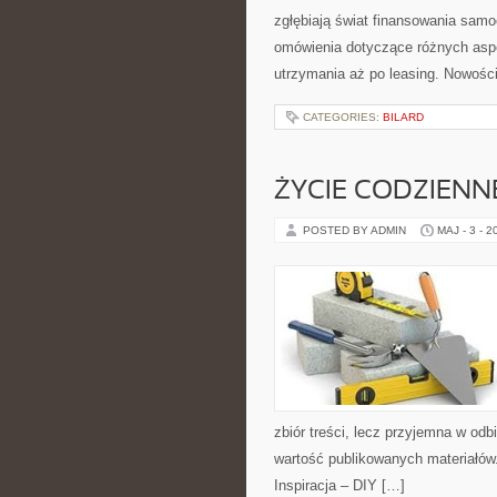
zgłębiają świat finansowania sam
omówienia dotyczące różnych aspe
utrzymania aż po leasing. Nowości
CATEGORIES:
BILARD
ŻYCIE CODZIENN
POSTED BY ADMIN
MAJ - 3 - 2
zbiór treści, lecz przyjemna w odb
wartość publikowanych materiałów
Inspiracja – DIY […]