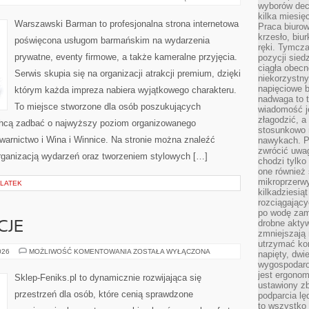
I
wyborów dec
BROWARNICTWO
kilka miesięc
Warszawski Barman to profesjonalna strona internetowa
Praca biurow
krzesło, biu
poświęcona usługom barmańskim na wydarzenia
ręki. Tymcz
prywatne, eventy firmowe, a także kameralne przyjęcia.
pozycji sied
ciągła obec
Serwis skupia się na organizacji atrakcji premium, dzięki
niekorzystny
napięciowe 
którym każda impreza nabiera wyjątkowego charakteru.
nadwaga to 
To miejsce stworzone dla osób poszukujących
wiadomość j
złagodzić, a
 chcą zadbać o najwyższy poziom organizowanego
stosunkowo 
warnictwo i Wina i Winnice. Na stronie można znaleźć
nawykach. P
zwrócić uwag
organizacją wydarzeń oraz tworzeniem stylowych […]
chodzi tylko
one również
mikroprzerwy
OLATEK
kilkadziesią
rozciągający
po wodę zam
drobne aktyw
CJE
zmniejszają
utrzymać kon
PRAWA
026
MOŻLIWOŚĆ KOMENTOWANIA
ZOSTAŁA WYŁĄCZONA
napięty, dwi
I
wygospodar
REGULACJE
jest ergonom
Sklep-Feniks.pl to dynamicznie rozwijająca się
ustawiony zb
przestrzeń dla osób, które cenią sprawdzone
podparcia lę
to wszystko 