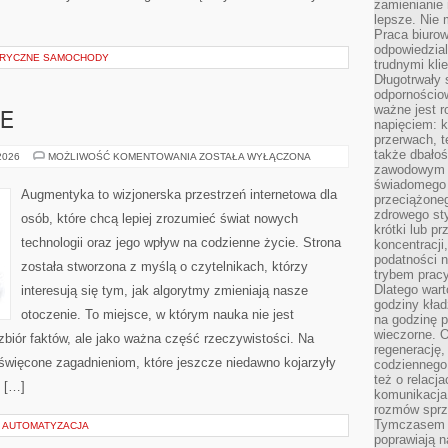
zamienianie
lepsze. Nie 
Praca biurow
odpowiedzial
TRYCZNE SAMOCHODY
trudnymi kli
Długotrwały 
odpornościo
ważne jest r
E
napięciem: 
przerwach, t
także dbało
HACK
 2026
MOŻLIWOŚĆ KOMENTOWANIA
ZOSTAŁA WYŁĄCZONA
THE
zawodowym a
FUTURE
świadomego 
Augmentyka to wizjonerska przestrzeń internetowa dla
przeciążone
zdrowego sty
osób, które chcą lepiej zrozumieć świat nowych
krótki lub p
technologii oraz jego wpływ na codzienne życie. Strona
koncentracji
podatności 
została stworzona z myślą o czytelnikach, którzy
trybem prac
Dlatego wart
interesują się tym, jak algorytmy zmieniają nasze
godziny kład
otoczenie. To miejsce, w którym nauka nie jest
na godzinę p
wieczorne. 
zbiór faktów, ale jako ważna część rzeczywistości. Na
regenerację,
oświęcone zagadnieniom, które jeszcze niedawno kojarzyły
codziennego
też o relacj
, […]
komunikacja
rozmów sprz
Tymczasem do
I AUTOMATYZACJA
poprawiają n