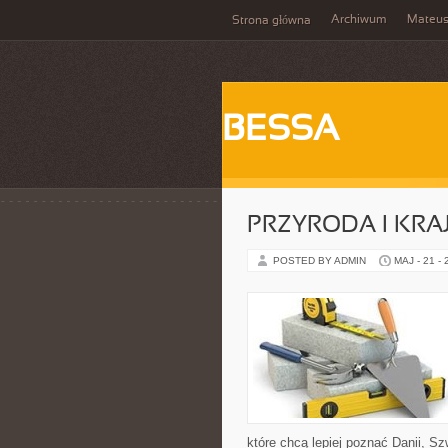
Archiwum
Mateu
Strona główna
BESSA
PRZYRODA I KRA
POSTED BY ADMIN
MAJ - 21 -
które chcą lepiej poznać Danii, Szw