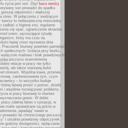
lu życia jest sen. Zbyt
baza wiedzy
rzerywany sen prowadzi do spadku
, gorszej odporności i większej
na stres. W połączeniu z siedzącym
y tworzy to niebezpieczną mieszankę.
o zadbać o higienę snu: regularne
zenia się spać, ograniczenie ekranów
rzed snem, wyciszające rytuały
Organizm, który ma czas na
 dużo lepiej znosi wyzwania dnia
. Pracownik biurowy powinien pamiętać
ach społecznych. Izolacja przy biurku,
 wyłącznie mailowa i brak prawdziwych
yjają poczuciu osamotnienia.
bre relacje w pracy nie tylko
astrój, ale także stanowią bufor
zed stresem. Wspólna kawa, przerwa
ozmowę, zainteresowanie tym, czym
racownicy – to wszystko buduje
której łatwiej prosić o pomoc, dzielić
i i wspólnie rozwiązywać problemy.
życia w pracy biurowej to również
 wyznaczania granic. W dobie
 pracy zdalnej łatwo o sytuację, w
bowe maile sprawdzane są późno w
iadomienia „wpadają” nawet w
o prowadzi do chronicznego poczucia
cy” i utrudnia prawdziwy odpoczynek.
ne godziny dostępności, wyłączanie
 poza nimi i konsekwentne trzymanie