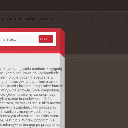
SCRIBE
FACEBOOK
TWITTER
a kojarzy się wielu osobom z wygodą:
rko, komputer, kawa na wyciągnięcie
asem długie godziny spędzane w
zącej, stres związany z terminami i
ność przed ekranem mogą mieć bardzo
 wpływ na zdrowie. Bóle kręgosłupa,
bóle głowy, problemy ze snem czy
tylko część konsekwencji. Dobra
est taka, że większość z nich można
 nawet im zapobiec, wprowadzając
niewielkie zmiany w codziennych
ierwszym obszarem, na który warto
ę, jest ruch. Wbrew pozorom nie
 o intensywne treningi po pracy, choć