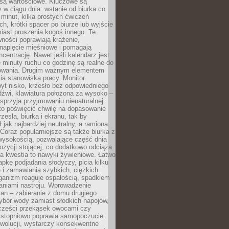
 są wartościowe. Kluczowe są
 w ciągu dnia: wstanie od biurka co
t minut, kilka prostych ćwiczeń
ch, krótki spacer po biurze lub wyjście
iast proszenia kogoś innego. Te
ności poprawiają krążenie,
 napięcie mięśniowe i pomagają
centrację. Nawet jeśli kalendarz jest
e minuty ruchu co godzinę są realne do
owania. Drugim ważnym elementem
ia stanowiska pracy. Monitor
yt nisko, krzesło bez odpowiedniego
dźwi, klawiatura położona za wysoko –
sprzyja przyjmowaniu nienaturalnej
to poświęcić chwilę na dopasowanie
zesła, biurka i ekranu, tak by
ł jak najbardziej neutralny, a ramiona
 Coraz popularniejsze są także biurka z
wysokością, pozwalające część dnia
zycji stojącej, co dodatkowo odciąża
na kwestia to nawyki żywieniowe. Łatwo
pkę podjadania słodyczy, picia kilku
 i zamawiania szybkich, ciężkich
ganizm reaguje ospałością, spadkiem
haniami nastroju. Wprowadzenie
an – zabieranie z domu drugiego
ybór wody zamiast słodkich napojów,
 części przekąsek owocami czy
 stopniowo poprawia samopoczucie.
ewolucji, wystarczy konsekwentne