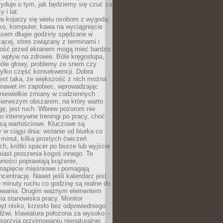
yduje o tym, jak będziemy się czuć za
y i lat.
a kojarzy się wielu osobom z wygodą:
rko, komputer, kawa na wyciągnięcie
asem długie godziny spędzane w
zącej, stres związany z terminami i
ność przed ekranem mogą mieć bardzo
 wpływ na zdrowie. Bóle kręgosłupa,
bóle głowy, problemy ze snem czy
tylko część konsekwencji. Dobra
est taka, że większość z nich można
 nawet im zapobiec, wprowadzając
niewielkie zmiany w codziennych
ierwszym obszarem, na który warto
ę, jest ruch. Wbrew pozorom nie
 o intensywne treningi po pracy, choć
 są wartościowe. Kluczowe są
 w ciągu dnia: wstanie od biurka co
t minut, kilka prostych ćwiczeń
ch, krótki spacer po biurze lub wyjście
iast proszenia kogoś innego. Te
ności poprawiają krążenie,
 napięcie mięśniowe i pomagają
centrację. Nawet jeśli kalendarz jest
e minuty ruchu co godzinę są realne do
owania. Drugim ważnym elementem
ia stanowiska pracy. Monitor
yt nisko, krzesło bez odpowiedniego
dźwi, klawiatura położona za wysoko –
sprzyja przyjmowaniu nienaturalnej