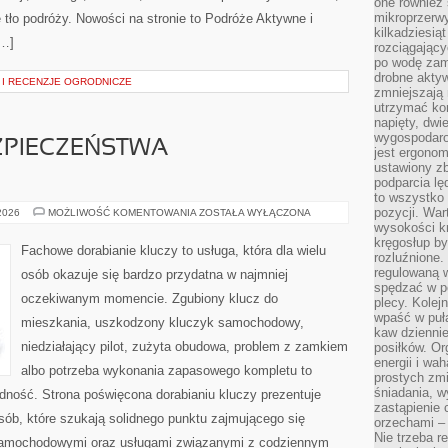
one również
mikroprzerwy
 tło podróży. Nowości na stronie to Podróże Aktywne i
kilkadziesią
[…]
rozciągający
po wodę zam
drobne aktyw
I RECENZJE OGRODNICZE
zmniejszają
utrzymać kon
napięty, dwi
wygospodar
ZPIECZEŃSTWA
jest ergonom
ustawiony zb
podparcia lę
to wszystko 
pozycji. War
PRZYSZŁOŚĆ
 2026
MOŻLIWOŚĆ KOMENTOWANIA
ZOSTAŁA WYŁĄCZONA
BEZPIECZEŃSTWA
wysokości kr
SAMOCHODÓW
kręgosłup by
Fachowe dorabianie kluczy to usługa, która dla wielu
rozluźnione.
regulowaną 
osób okazuje się bardzo przydatna w najmniej
spędzać w po
oczekiwanym momencie. Zgubiony klucz do
plecy. Kolej
wpaść w puła
mieszkania, uszkodzony kluczyk samochodowy,
kaw dziennie
niedziałający pilot, zużyta obudowa, problem z zamkiem
posiłków. Or
energii i wa
albo potrzeba wykonania zapasowego kompletu to
prostych zmi
śniadania, w
ładność. Strona poświęcona dorabianiu kluczy prezentuje
zastąpienie
sób, które szukają solidnego punktu zajmującego się
orzechami –
Nie trzeba r
samochodowymi oraz usługami związanymi z codziennym