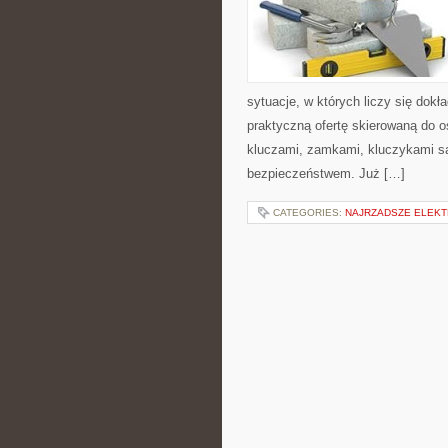
sytuacje, w których liczy się dok
praktyczną ofertę skierowaną do o
kluczami, zamkami, kluczykami 
bezpieczeństwem. Już […]
CATEGORIES:
NAJRZADSZE ELEK