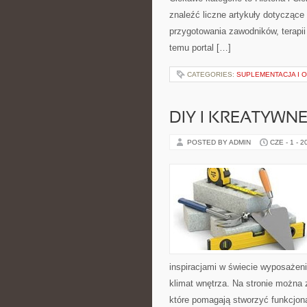
znaleźć liczne artykuły dotycząc
przygotowania zawodników, terapii
temu portal […]
CATEGORIES:
SUPLEMENTACJA I 
DIY I KREATYWN
POSTED BY ADMIN
CZE - 1 - 2
inspiracjami w świecie wyposażenia
klimat wnętrza. Na stronie można
które pomagają stworzyć funkcjona