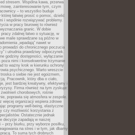
zed stresem. Wspólna kawa, przerwa
ozmowę, zainteresowanie tym, czym
racownicy – to wszystko buduje
której łatwiej prosić o pomoc, dzielić
i i wspólnie rozwiązywać problemy.
życia w pracy biurowej to również
 wyznaczania granic. W dobie
 pracy zdalnej łatwo o sytuację, w
bowe maile sprawdzane są późno w
iadomienia „wpadają” nawet w
o prowadzi do chronicznego poczucia
cy” i utrudnia prawdziwy odpoczynek.
ne godziny dostępności, wyłączanie
 poza nimi i konsekwentne trzymanie
ad to ważny krok w kierunku ochrony
rowia psychicznego. Warto wreszcie
 troska o siebie nie jest egoizmem,
cją. Pracownik, który dba o ciało,
je, jest bardziej kreatywny, efektywny i
ryzysy. Firma również na tym zyskuje:
 zwolnień chorobowych, rośnie
ie, poprawia się atmosfera w zespole.
z więcej organizacji wspiera zdrowe
ując programy well-being, elastyczne
cy czy możliwość korzystania z
specjalistów. Ostatecznie jednak
ze decyzje zapadają w naszej
 – przy biurku, przy wyborze posiłku,
eagowania na stres i w tym, jak dbamy
 pracą. To suma tych drobnych