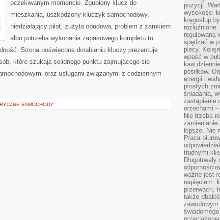
oczekiwanym momencie. Zgubiony klucz do
pozycji. War
wysokości kr
mieszkania, uszkodzony kluczyk samochodowy,
kręgosłup by
niedziałający pilot, zużyta obudowa, problem z zamkiem
rozluźnione.
regulowaną 
albo potrzeba wykonania zapasowego kompletu to
spędzać w po
plecy. Kolej
ładność. Strona poświęcona dorabianiu kluczy prezentuje
wpaść w puła
sób, które szukają solidnego punktu zajmującego się
kaw dziennie
posiłków. Or
samochodowymi oraz usługami związanymi z codziennym
energii i wa
prostych zmi
śniadania, w
zastąpienie
TRYCZNE SAMOCHODY
orzechami –
Nie trzeba r
zamienianie
lepsze. Nie 
Praca biurow
odpowiedzial
trudnymi kli
Długotrwały 
odpornościo
ważne jest r
napięciem: 
przerwach, t
także dbało
zawodowym a
świadomego 
przeciążone