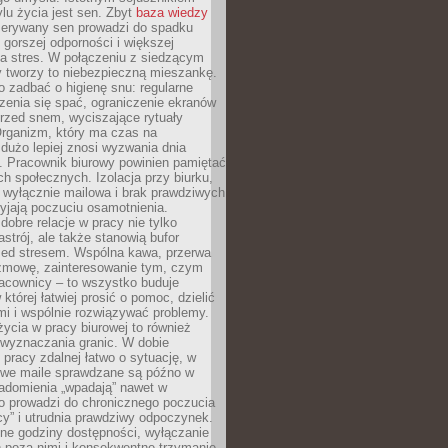
lu życia jest sen. Zbyt
baza wiedzy
rzerywany sen prowadzi do spadku
, gorszej odporności i większej
na stres. W połączeniu z siedzącym
y tworzy to niebezpieczną mieszankę.
o zadbać o higienę snu: regularne
zenia się spać, ograniczenie ekranów
rzed snem, wyciszające rytuały
Organizm, który ma czas na
 dużo lepiej znosi wyzwania dnia
. Pracownik biurowy powinien pamiętać
ach społecznych. Izolacja przy biurku,
 wyłącznie mailowa i brak prawdziwych
yjają poczuciu osamotnienia.
bre relacje w pracy nie tylko
astrój, ale także stanowią bufor
zed stresem. Wspólna kawa, przerwa
ozmowę, zainteresowanie tym, czym
racownicy – to wszystko buduje
której łatwiej prosić o pomoc, dzielić
i i wspólnie rozwiązywać problemy.
życia w pracy biurowej to również
 wyznaczania granic. W dobie
 pracy zdalnej łatwo o sytuację, w
bowe maile sprawdzane są późno w
iadomienia „wpadają” nawet w
o prowadzi do chronicznego poczucia
cy” i utrudnia prawdziwy odpoczynek.
ne godziny dostępności, wyłączanie
 poza nimi i konsekwentne trzymanie