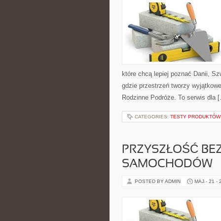
które chcą lepiej poznać Danii, Szw
gdzie przestrzeń tworzy wyjątkowe
Rodzinne Podróże. To serwis dla 
CATEGORIES:
TESTY PRODUKTÓW 
PRZYSZŁOŚĆ BE
SAMOCHODÓW
POSTED BY ADMIN
MAJ - 21 -