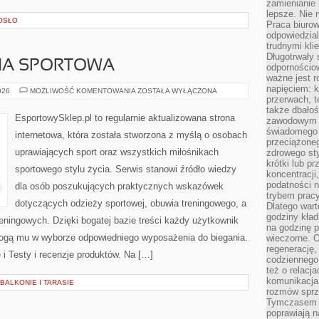
zamienianie
lepsze. Nie 
OSŁO
Praca biurow
odpowiedzial
trudnymi kli
Długotrwały 
IZNA SPORTOWA
odpornościo
ważne jest r
napięciem: 
LEGINSY
026
MOŻLIWOŚĆ KOMENTOWANIA
ZOSTAŁA WYŁĄCZONA
I
przerwach, t
BIELIZNA
także dbało
SPORTOWA
EsportowySklep.pl to regularnie aktualizowana strona
zawodowym a
świadomego 
internetowa, która została stworzona z myślą o osobach
przeciążone
uprawiających sport oraz wszystkich miłośnikach
zdrowego sty
krótki lub p
sportowego stylu życia. Serwis stanowi źródło wiedzy
koncentracji
podatności 
dla osób poszukujących praktycznych wskazówek
trybem prac
dotyczących odzieży sportowej, obuwia treningowego, a
Dlatego wart
godziny kład
eningowych. Dzięki bogatej bazie treści każdy użytkownik
na godzinę p
ogą mu w wyborze odpowiedniego wyposażenia do biegania.
wieczorne. 
regenerację,
 i Testy i recenzje produktów. Na […]
codziennego
też o relacj
komunikacja
BALKONIE I TARASIE
rozmów sprz
Tymczasem do
poprawiają n