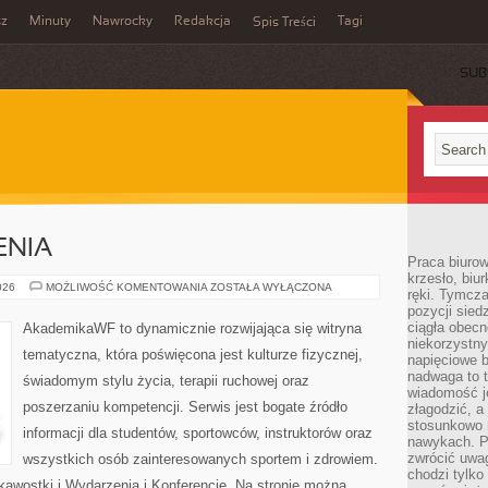
sz
Minuty
Nawrocky
Redakcja
Tagi
Spis Treści
SUB
ENIA
Praca biurow
krzesło, biu
TRENING
026
MOŻLIWOŚĆ KOMENTOWANIA
ZOSTAŁA WYŁĄCZONA
ręki. Tymcz
I
pozycji sied
ĆWICZENIA
ciągła obec
AkademikaWF to dynamicznie rozwijająca się witryna
niekorzystny
tematyczna, która poświęcona jest kulturze fizycznej,
napięciowe 
nadwaga to 
świadomym stylu życia, terapii ruchowej oraz
wiadomość j
poszerzaniu kompetencji. Serwis jest bogate źródło
złagodzić, a
stosunkowo 
informacji dla studentów, sportowców, instruktorów oraz
nawykach. P
zwrócić uwag
wszystkich osób zainteresowanych sportem i zdrowiem.
chodzi tylko
ekawostki i Wydarzenia i Konferencje. Na stronie można