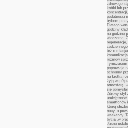
zdrowego sty
krótki lub p
koncentracji
podatności 
trybem prac
Dlatego wart
godziny kład
na godzinę p
wieczorne. 
regenerację,
codziennego
też o relacj
komunikacja
rozmów sprz
Tymczasem do
poprawiają n
ochronny pr
na krótką r
żyją współp
atmosferę, w 
się pomysłam
Zdrowy styl 
umiejętność
smartfonów i
której służ
nocy, a pow
weekendy. T
bycia „w pra
Jasno ustalo
powiadomień