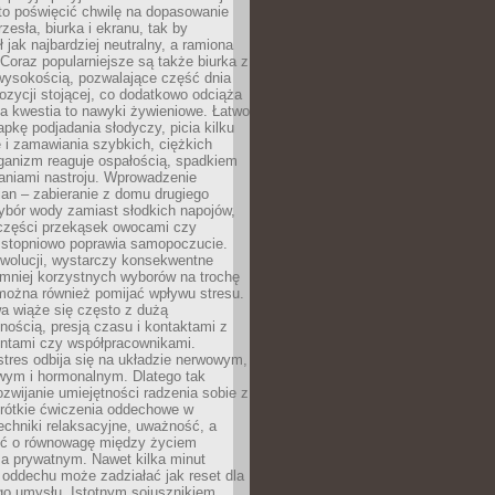
to poświęcić chwilę na dopasowanie
zesła, biurka i ekranu, tak by
ł jak najbardziej neutralny, a ramiona
 Coraz popularniejsze są także biurka z
wysokością, pozwalające część dnia
zycji stojącej, co dodatkowo odciąża
na kwestia to nawyki żywieniowe. Łatwo
pkę podjadania słodyczy, picia kilku
 i zamawiania szybkich, ciężkich
ganizm reaguje ospałością, spadkiem
haniami nastroju. Wprowadzenie
an – zabieranie z domu drugiego
ybór wody zamiast słodkich napojów,
 części przekąsek owocami czy
 stopniowo poprawia samopoczucie.
ewolucji, wystarczy konsekwentne
 mniej korzystnych wyborów na trochę
można również pomijać wpływu stresu.
a wiąże się często z dużą
nością, presją czasu i kontaktami z
entami czy współpracownikami.
stres odbija się na układzie nerwowym,
wym i hormonalnym. Dlatego tak
ozwijanie umiejętności radzenia sobie z
krótkie ćwiczenia oddechowe w
echniki relaksacyjne, uważność, a
ść o równowagę między życiem
 prywatnym. Nawet kilka minut
oddechu może zadziałać jak reset dla
go umysłu. Istotnym sojusznikiem