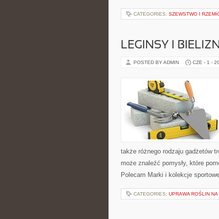
CATEGORIES:
SZEWSTWO I RZEMI
LEGINSY I BIEL
POSTED BY ADMIN
CZE - 1 - 2
także różnego rodzaju gadżetów tr
może znaleźć pomysły, które pom
Polecam Marki i kolekcje sportowe
CATEGORIES:
UPRAWA ROŚLIN NA 