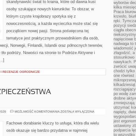
skandynawski świat to kraina, które od dawna kusi
wyborów dec
kilka miesięc
osoby szukające nowych kierunków. To obszar, w
Praca biurow
którym czyste krajobrazy spotyka się z
krzesło, biu
ręki. Tymcz
nowoczesnością, a każda wycieczka może stać się
pozycji sied
ciągła obec
początkiem nowej pasji. Strona poświęcona tej
niekorzystny
tematyce jest praktycznym przewodnikiem dla osób,
napięciowe 
nadwaga to 
ecji, Norwegii, Finlandii, Islandii oraz północnych terenów,
wiadomość j
 tło podróży. Nowości na stronie to Podróże Aktywne i
złagodzić, a
stosunkowo 
[…]
nawykach. P
zwrócić uwag
chodzi tylko
I RECENZJE OGRODNICZE
one również
mikroprzerwy
kilkadziesią
rozciągający
ZPIECZEŃSTWA
po wodę zam
drobne aktyw
zmniejszają
utrzymać kon
PRZYSZŁOŚĆ
napięty, dwi
 2026
MOŻLIWOŚĆ KOMENTOWANIA
ZOSTAŁA WYŁĄCZONA
BEZPIECZEŃSTWA
wygospodar
SAMOCHODÓW
jest ergonom
Fachowe dorabianie kluczy to usługa, która dla wielu
ustawiony zb
podparcia lę
osób okazuje się bardzo przydatna w najmniej
to wszystko 