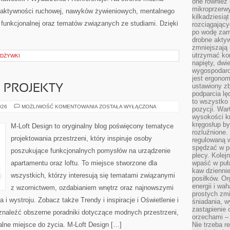
one również
mikroprzerwy
e aktywności ruchowej, nawyków żywieniowych, mentalnego
kilkadziesią
 funkcjonalnej oraz tematów związanych ze studiami. Dzięki
rozciągający
po wodę zam
drobne aktyw
zmniejszają
utrzymać kon
ODŻYWKI
napięty, dwi
wygospodar
jest ergonom
ustawiony zb
E PROJEKTY
podparcia lę
to wszystko 
DIY
026
MOŻLIWOŚĆ KOMENTOWANIA
ZOSTAŁA WYŁĄCZONA
pozycji. War
I
wysokości kr
KREATYWNE
PROJEKTY
kręgosłup by
M-Loft Design to oryginalny blog poświęcony tematyce
rozluźnione.
projektowania przestrzeni, który inspiruje osoby
regulowaną 
spędzać w po
poszukujące funkcjonalnych pomysłów na urządzenie
plecy. Kolej
apartamentu oraz loftu. To miejsce stworzone dla
wpaść w puła
kaw dziennie
wszystkich, którzy interesują się tematami związanymi
posiłków. Or
energii i wa
z wzornictwem, ozdabianiem wnętrz oraz najnowszymi
prostych zmi
 i wystroju. Zobacz także Trendy i inspiracje i Oświetlenie i
śniadania, w
zastąpienie
 znaleźć obszerne poradniki dotyczące modnych przestrzeni,
orzechami –
lne miejsce do życia. M-Loft Design […]
Nie trzeba r