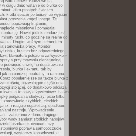
 są wartościowe. Kluczowe są
 w ciągu dnia: wstanie od biurka co
t minut, kilka prostych ćwiczeń
ch, krótki spacer po biurze lub wyjście
iast proszenia kogoś innego. Te
ności poprawiają krążenie,
 napięcie mięśniowe i pomagają
centrację. Nawet jeśli kalendarz jest
e minuty ruchu co godzinę są realne do
owania. Drugim ważnym elementem
ia stanowiska pracy. Monitor
yt nisko, krzesło bez odpowiedniego
dźwi, klawiatura położona za wysoko –
sprzyja przyjmowaniu nienaturalnej
to poświęcić chwilę na dopasowanie
zesła, biurka i ekranu, tak by
ł jak najbardziej neutralny, a ramiona
 Coraz popularniejsze są także biurka z
wysokością, pozwalające część dnia
zycji stojącej, co dodatkowo odciąża
na kwestia to nawyki żywieniowe. Łatwo
pkę podjadania słodyczy, picia kilku
 i zamawiania szybkich, ciężkich
ganizm reaguje ospałością, spadkiem
haniami nastroju. Wprowadzenie
an – zabieranie z domu drugiego
ybór wody zamiast słodkich napojów,
 części przekąsek owocami czy
 stopniowo poprawia samopoczucie.
ewolucji, wystarczy konsekwentne