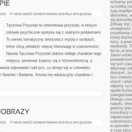
ochronny pr
PIE
na krótką r
żyją współp
PORADNIE
 2026
MOŻLIWOŚĆ KOMENTOWANIA
ZOSTAŁA WYŁĄCZONA
atmosferę, w 
I
się pomysłam
TERAPIE
Zdrowy styl 
Tęczowa Przystań to internetowa przystań, w którym
umiejętność
zdrowie psychiczne spotyka się z realnymi problemami.
smartfonów i
której służ
To serwis tematyczny tworzona z myślą o osobach,
nocy, a pow
weekendy. T
które chcą odnaleźć więcej równowagi w codzienności.
bycia „w pra
Nazwa Tęczowa Przystań dobrze oddaje charakter tego
Jasno ustalo
powiadomień
miejsca, ponieważ kojarzy się z różnorodnością, a
się tych zas
ania odpowiedzi nad tym, co dzieje się w człowieku.
własnego zd
dostrzec, że
 Nowinki i Badania. Strona ma edukacyjny charakter i
lecz inwesty
umysł i relac
odporny na k
spada liczba
zaangażowan
Dlatego cora
nawyki, ofer
godziny pra
JOBRAZY
konsultacji 
najważniejs
codzienności
PRZYRODA
 2026
MOŻLIWOŚĆ KOMENTOWANIA
ZOSTAŁA WYŁĄCZONA
w sposobie r
I
KRAJOBRAZY
o czas poza