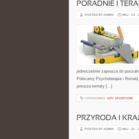
PORADNIE I TERA
POSTED BY ADMIN
MAJ - 23 -
jednocześnie zaprasza do poszukiw
Polecamy Psychoterapia i Rozwój i
porusza tematy […]
CATEGORIES:
GRY SPORTOWE
PRZYRODA I KRA
POSTED BY ADMIN
MAJ - 21 -