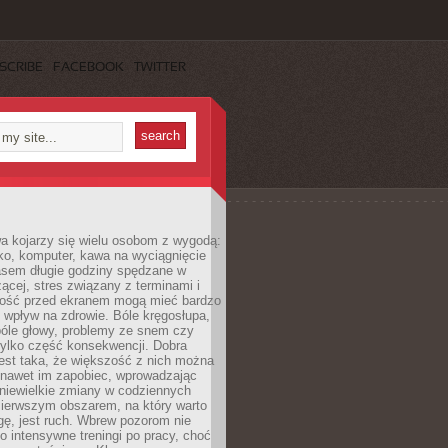
SCRIBE
FACEBOOK
TWITTER
a kojarzy się wielu osobom z wygodą:
rko, komputer, kawa na wyciągnięcie
asem długie godziny spędzane w
zącej, stres związany z terminami i
ność przed ekranem mogą mieć bardzo
 wpływ na zdrowie. Bóle kręgosłupa,
bóle głowy, problemy ze snem czy
tylko część konsekwencji. Dobra
est taka, że większość z nich można
 nawet im zapobiec, wprowadzając
niewielkie zmiany w codziennych
ierwszym obszarem, na który warto
ę, jest ruch. Wbrew pozorom nie
 o intensywne treningi po pracy, choć