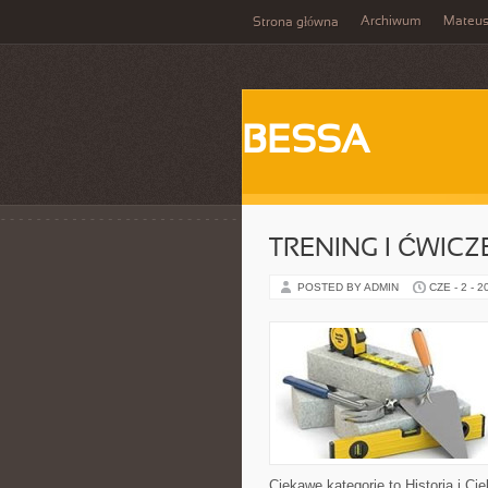
Archiwum
Mateu
Strona główna
BESSA
TRENING I ĆWICZ
POSTED BY ADMIN
CZE - 2 - 2
Ciekawe kategorie to Historia i Ci