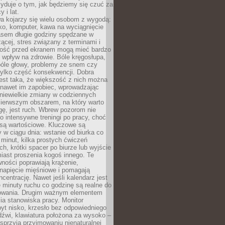
yduje o tym, jak będziemy się czuć za
y i lat.
a kojarzy się wielu osobom z wygodą:
rko, komputer, kawa na wyciągnięcie
asem długie godziny spędzane w
zącej, stres związany z terminami i
ność przed ekranem mogą mieć bardzo
 wpływ na zdrowie. Bóle kręgosłupa,
bóle głowy, problemy ze snem czy
tylko część konsekwencji. Dobra
est taka, że większość z nich można
 nawet im zapobiec, wprowadzając
niewielkie zmiany w codziennych
ierwszym obszarem, na który warto
ę, jest ruch. Wbrew pozorom nie
 o intensywne treningi po pracy, choć
 są wartościowe. Kluczowe są
 w ciągu dnia: wstanie od biurka co
t minut, kilka prostych ćwiczeń
ch, krótki spacer po biurze lub wyjście
iast proszenia kogoś innego. Te
ności poprawiają krążenie,
 napięcie mięśniowe i pomagają
centrację. Nawet jeśli kalendarz jest
e minuty ruchu co godzinę są realne do
owania. Drugim ważnym elementem
ia stanowiska pracy. Monitor
yt nisko, krzesło bez odpowiedniego
dźwi, klawiatura położona za wysoko –
sprzyja przyjmowaniu nienaturalnej