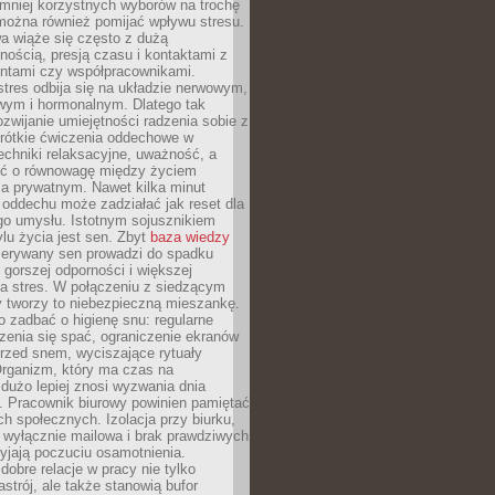
 mniej korzystnych wyborów na trochę
można również pomijać wpływu stresu.
a wiąże się często z dużą
nością, presją czasu i kontaktami z
entami czy współpracownikami.
stres odbija się na układzie nerwowym,
wym i hormonalnym. Dlatego tak
ozwijanie umiejętności radzenia sobie z
krótkie ćwiczenia oddechowe w
echniki relaksacyjne, uważność, a
ść o równowagę między życiem
 prywatnym. Nawet kilka minut
oddechu może zadziałać jak reset dla
go umysłu. Istotnym sojusznikiem
lu życia jest sen. Zbyt
baza wiedzy
rzerywany sen prowadzi do spadku
, gorszej odporności i większej
na stres. W połączeniu z siedzącym
y tworzy to niebezpieczną mieszankę.
o zadbać o higienę snu: regularne
zenia się spać, ograniczenie ekranów
rzed snem, wyciszające rytuały
Organizm, który ma czas na
 dużo lepiej znosi wyzwania dnia
. Pracownik biurowy powinien pamiętać
ach społecznych. Izolacja przy biurku,
 wyłącznie mailowa i brak prawdziwych
yjają poczuciu osamotnienia.
bre relacje w pracy nie tylko
astrój, ale także stanowią bufor