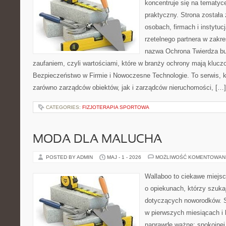
koncentruje się na tematy
praktyczny. Strona została
osobach, firmach i instytuc
rzetelnego partnera w zakr
nazwa Ochrona Twierdza bu
zaufaniem, czyli wartościami, które w branży ochrony mają klucz
Bezpieczeństwo w Firmie i Nowoczesne Technologie. To serwis, 
zarówno zarządców obiektów, jak i zarządców nieruchomości, […]
CATEGORIES:
FIZJOTERAPIA SPORTOWA
MODA DLA MALUCHA
POSTED BY ADMIN
MAJ - 1 - 2026
MOŻLIWOŚĆ KOMENTOWAN
Wallaboo to ciekawe miejsc
o opiekunach, którzy szuk
dotyczących noworodków. S
w pierwszych miesiącach i l
naprawdę ważne: spokojnej 