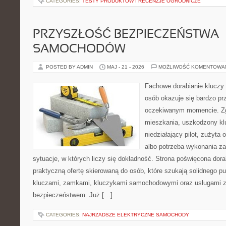
CATEGORIES:
TESTY PRODUKTÓW I RECENZJE OGRODNICZE
PRZYSZŁOŚĆ BEZPIECZEŃSTWA
SAMOCHODÓW
POSTED BY ADMIN
MAJ - 21 - 2026
MOŻLIWOŚĆ KOMENTOWA
Fachowe dorabianie kluczy t
osób okazuje się bardzo pr
oczekiwanym momencie. Zg
mieszkania, uszkodzony k
niedziałający pilot, zużyt
albo potrzeba wykonania z
sytuacje, w których liczy się dokładność. Strona poświęcona dora
praktyczną ofertę skierowaną do osób, które szukają solidnego p
kluczami, zamkami, kluczykami samochodowymi oraz usługami 
bezpieczeństwem. Już […]
CATEGORIES:
NAJRZADSZE ELEKTRYCZNE SAMOCHODY