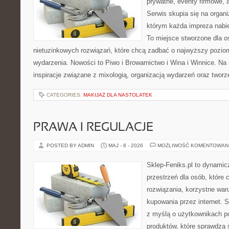
prywatne, eventy firmowe, 
Serwis skupia się na organi
którym każda impreza nabie
To miejsce stworzone dla 
nietuzinkowych rozwiązań, które chcą zadbać o najwyższy pozi
wydarzenia. Nowości to Piwo i Browarnictwo i Wina i Winnice. Na
inspiracje związane z mixologią, organizacją wydarzeń oraz twor
CATEGORIES:
MAKIJAŻ DLA NASTOLATEK
PRAWA I REGULACJE
POSTED BY ADMIN
MAJ - 8 - 2026
MOŻLIWOŚĆ KOMENTOWAN
Sklep-Feniks.pl to dynamicz
przestrzeń dla osób, które
rozwiązania, korzystne war
kupowania przez internet. 
z myślą o użytkownikach p
produktów, które sprawdzą