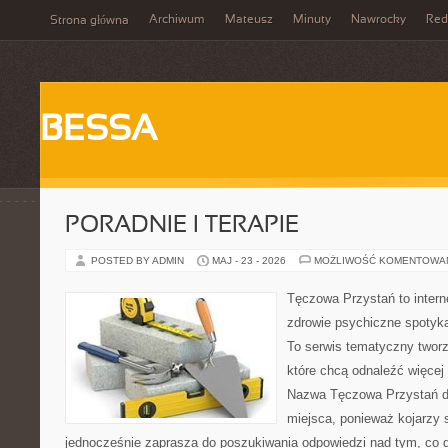
Archiwum
Mateusz
Minuty
Nawrocky
Red
Strona główna
BESSA
PORADNIE I TERAPIE
POSTED BY ADMIN
MAJ - 23 - 2026
MOŻLIWOŚĆ KOMENTOWA
Tęczowa Przystań to intern
zdrowie psychiczne spotyka
To serwis tematyczny twor
które chcą odnaleźć więcej
Nazwa Tęczowa Przystań do
miejsca, ponieważ kojarzy s
jednocześnie zaprasza do poszukiwania odpowiedzi nad tym, co d