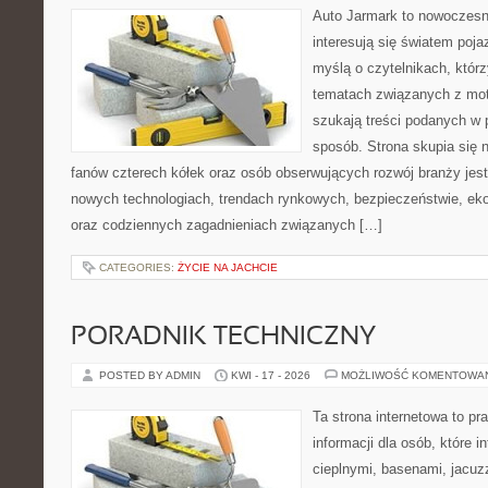
Auto Jarmark to nowoczesna
interesują się światem poj
myślą o czytelnikach, któr
tematach związanych z mot
szukają treści podanych w 
sposób. Strona skupia się 
fanów czterech kółek oraz osób obserwujących rozwój branży jest
nowych technologiach, trendach rynkowych, bezpieczeństwie, ekol
oraz codziennych zagadnieniach związanych […]
CATEGORIES:
ŻYCIE NA JACHCIE
PORADNIK TECHNICZNY
POSTED BY ADMIN
KWI - 17 - 2026
MOŻLIWOŚĆ KOMENTOWA
Ta strona internetowa to 
informacji dla osób, które i
cieplnymi, basenami, jacuz