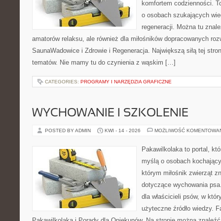
komfortem codzienności. T
o osobach szukających wied
regeneracji. Można tu znale
amatorów relaksu, ale również dla miłośników dopracowanych ro
SaunaWadowice i Zdrowie i Regeneracja. Największą siłą tej stro
tematów. Nie mamy tu do czynienia z wąskim […]
CATEGORIES:
PROGRAMY I NARZĘDZIA GRAFICZNE
WYCHOWANIE I SZKOLENIE
POSTED BY ADMIN
KWI - 14 - 2026
MOŻLIWOŚĆ KOMENTOWA
Pakawilkolaka to portal, kt
myślą o osobach kochający
którym miłośnik zwierząt z
dotyczące wychowania psa.
dla właścicieli psów, w któ
użyteczne źródło wiedzy. Fa
Pakawilkolaka i Porady dla Opiekunów. Na stronie można znaleźć