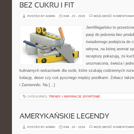
BEZ CUKRU I FIT
POSTED BY ADMIN
KWI - 23 - 2026
MOŻLIWOŚĆ KOMENTOWA
JemWegańsko to przestrzeń
pasji do jedzenia bez prod
świadomego podejścia do c
witryna, na której aromat s
receptury pokazują, że ku
urozmaicona, świeża i jed
kulinarnych wskazówek dla osób, które szukają codziennych rozw
kolację, deser czy coś pysznego między posiłkami. Zobacz także
i Zamienniki. Na […]
CATEGORIES:
TRENDY I INSPIRACJE SPORTOWE
AMERYKAŃSKIE LEGENDY
POSTED BY ADMIN
KWI - 20 - 2026
MOŻLIWOŚĆ KOMENTOWA