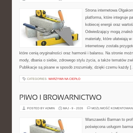
Strona internetowa Olgako
platforma, które integruje p
kobiecej energii oraz wart
Odwiedzający mogą znaleźć
materiały, które ułatwiają w
internetowy została przygo
które cenią oryginalności oraz harmonii i balansu. Na stronie mo
mody, dbania o siebie, zdrowego stylu życia, a także tematów z
Publikacje są pisane w sposób zrozumiały, dzięki czemu każdy [
CATEGORIES:
WARZYWA NA CIEPŁO
PIWO I BROWARNICTWO
POSTED BY ADMIN
MAJ - 9 - 2026
MOŻLIWOŚĆ KOMENTOWAN
Warszawski Barman to profe
poświęcona usługom barma