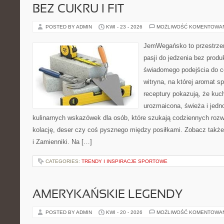
BEZ CUKRU I FIT
POSTED BY ADMIN
KWI - 23 - 2026
MOŻLIWOŚĆ KOMENTOWA
JemWegańsko to przestrzeń
pasji do jedzenia bez prod
świadomego podejścia do c
witryna, na której aromat s
receptury pokazują, że ku
urozmaicona, świeża i jed
kulinarnych wskazówek dla osób, które szukają codziennych rozw
kolację, deser czy coś pysznego między posiłkami. Zobacz także
i Zamienniki. Na […]
CATEGORIES:
TRENDY I INSPIRACJE SPORTOWE
AMERYKAŃSKIE LEGENDY
POSTED BY ADMIN
KWI - 20 - 2026
MOŻLIWOŚĆ KOMENTOWA