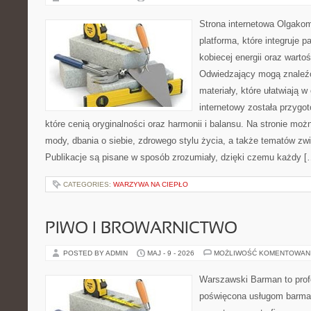
Strona internetowa Olgako
platforma, które integruje p
kobiecej energii oraz wart
Odwiedzający mogą znaleźć
materiały, które ułatwiają w
internetowy została przygo
które cenią oryginalności oraz harmonii i balansu. Na stronie mo
mody, dbania o siebie, zdrowego stylu życia, a także tematów z
Publikacje są pisane w sposób zrozumiały, dzięki czemu każdy [
CATEGORIES:
WARZYWA NA CIEPŁO
PIWO I BROWARNICTWO
POSTED BY ADMIN
MAJ - 9 - 2026
MOŻLIWOŚĆ KOMENTOWAN
Warszawski Barman to profe
poświęcona usługom barma