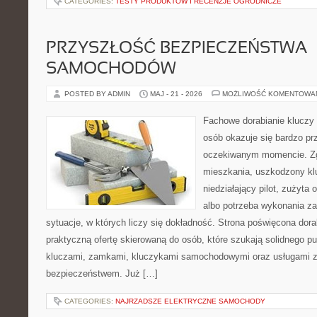
CATEGORIES:
TESTY PRODUKTÓW I RECENZJE OGRODNICZE
PRZYSZŁOŚĆ BEZPIECZEŃSTWA
SAMOCHODÓW
POSTED BY ADMIN
MAJ - 21 - 2026
MOŻLIWOŚĆ KOMENTOWA
Fachowe dorabianie kluczy t
osób okazuje się bardzo pr
oczekiwanym momencie. Zg
mieszkania, uszkodzony k
niedziałający pilot, zużyt
albo potrzeba wykonania z
sytuacje, w których liczy się dokładność. Strona poświęcona dora
praktyczną ofertę skierowaną do osób, które szukają solidnego p
kluczami, zamkami, kluczykami samochodowymi oraz usługami 
bezpieczeństwem. Już […]
CATEGORIES:
NAJRZADSZE ELEKTRYCZNE SAMOCHODY