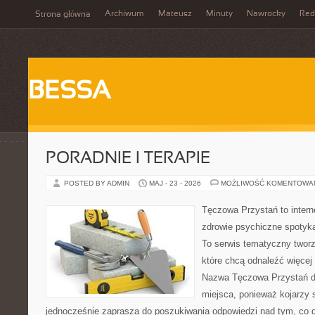
Archiwum
Mateusz
Minuty
Nawrocky
Red
Strona główna
BESSA
PORADNIE I TERAPIE
POSTED BY ADMIN
MAJ - 23 - 2026
MOŻLIWOŚĆ KOMENTOWA
Tęczowa Przystań to intern
zdrowie psychiczne spotyka
To serwis tematyczny twor
które chcą odnaleźć więcej
Nazwa Tęczowa Przystań do
miejsca, ponieważ kojarzy s
jednocześnie zaprasza do poszukiwania odpowiedzi nad tym, co d