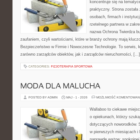
koncentruje się na tematy
praktyczny. Strona została
osobach, firmach i instytuc
rzetelnego partnera w zakr
nazwa Ochrona Twierdza bu
zaufaniem, czyli wartościami, które w branży ochrony mają klucz
Bezpieczeństwo w Firmie i Nowoczesne Technologie. To serwis, 
zarówno zarządców obiektów, jak i zarządców nieruchomości, […]
CATEGORIES:
FIZJOTERAPIA SPORTOWA
MODA DLA MALUCHA
POSTED BY ADMIN
MAJ - 1 - 2026
MOŻLIWOŚĆ KOMENTOWAN
Wallaboo to ciekawe miejsc
o opiekunach, którzy szuk
dotyczących noworodków. S
w pierwszych miesiącach i l
naprawdę ważne: spokojnej 