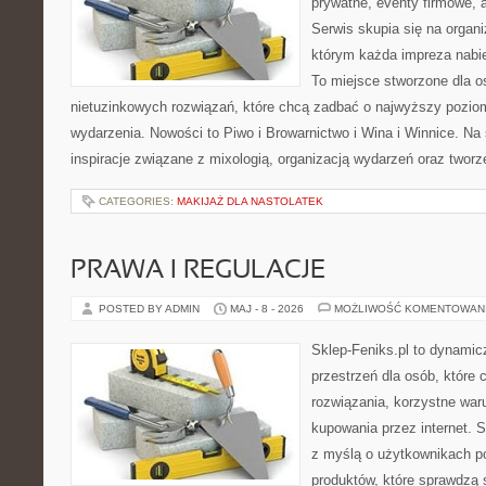
prywatne, eventy firmowe, 
Serwis skupia się na organi
którym każda impreza nabie
To miejsce stworzone dla 
nietuzinkowych rozwiązań, które chcą zadbać o najwyższy pozi
wydarzenia. Nowości to Piwo i Browarnictwo i Wina i Winnice. Na
inspiracje związane z mixologią, organizacją wydarzeń oraz twor
CATEGORIES:
MAKIJAŻ DLA NASTOLATEK
PRAWA I REGULACJE
POSTED BY ADMIN
MAJ - 8 - 2026
MOŻLIWOŚĆ KOMENTOWAN
Sklep-Feniks.pl to dynamicz
przestrzeń dla osób, które
rozwiązania, korzystne war
kupowania przez internet. 
z myślą o użytkownikach p
produktów, które sprawdzą