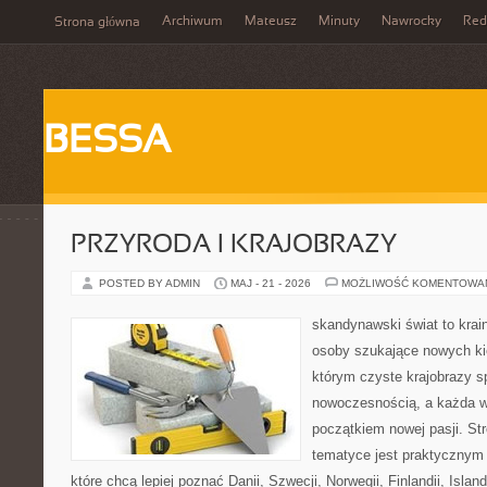
Archiwum
Mateusz
Minuty
Nawrocky
Red
Strona główna
BESSA
PRZYRODA I KRAJOBRAZY
POSTED BY ADMIN
MAJ - 21 - 2026
MOŻLIWOŚĆ KOMENTOWA
skandynawski świat to krai
osoby szukające nowych ki
którym czyste krajobrazy s
nowoczesnością, a każda w
początkiem nowej pasji. St
tematyce jest praktycznym
które chcą lepiej poznać Danii, Szwecji, Norwegii, Finlandii, Islan