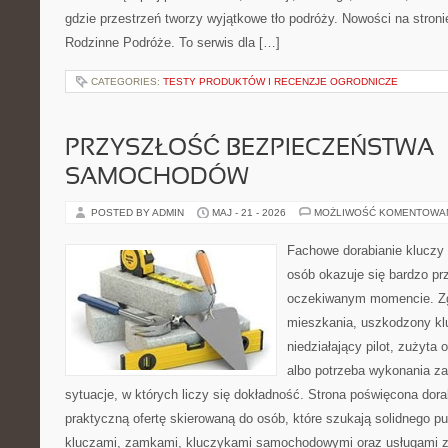
gdzie przestrzeń tworzy wyjątkowe tło podróży. Nowości na stroni
Rodzinne Podróże. To serwis dla […]
CATEGORIES:
TESTY PRODUKTÓW I RECENZJE OGRODNICZE
PRZYSZŁOŚĆ BEZPIECZEŃSTWA
SAMOCHODÓW
POSTED BY ADMIN
MAJ - 21 - 2026
MOŻLIWOŚĆ KOMENTOWA
Fachowe dorabianie kluczy t
osób okazuje się bardzo pr
oczekiwanym momencie. Zg
mieszkania, uszkodzony k
niedziałający pilot, zużyt
albo potrzeba wykonania z
sytuacje, w których liczy się dokładność. Strona poświęcona dora
praktyczną ofertę skierowaną do osób, które szukają solidnego p
kluczami, zamkami, kluczykami samochodowymi oraz usługami 