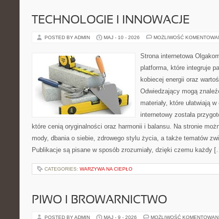
TECHNOLOGIE I INNOWACJE
POSTED BY ADMIN
MAJ - 10 - 2026
MOŻLIWOŚĆ KOMENTOWA
Strona internetowa Olgako
platforma, które integruje p
kobiecej energii oraz wart
Odwiedzający mogą znaleźć
materiały, które ułatwiają w
internetowy została przygo
które cenią oryginalności oraz harmonii i balansu. Na stronie mo
mody, dbania o siebie, zdrowego stylu życia, a także tematów z
Publikacje są pisane w sposób zrozumiały, dzięki czemu każdy [
CATEGORIES:
WARZYWA NA CIEPŁO
PIWO I BROWARNICTWO
POSTED BY ADMIN
MAJ - 9 - 2026
MOŻLIWOŚĆ KOMENTOWAN