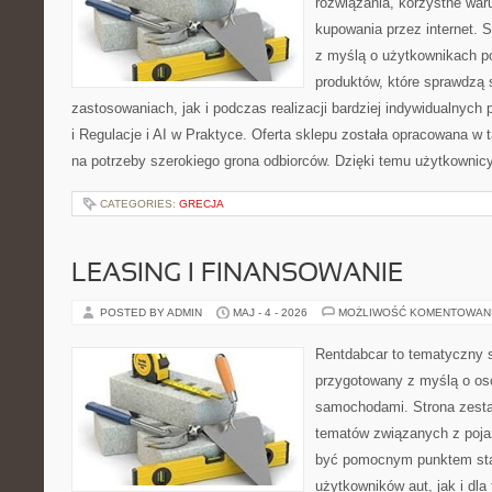
rozwiązania, korzystne war
kupowania przez internet. 
z myślą o użytkownikach p
produktów, które sprawdzą
zastosowaniach, jak i podczas realizacji bardziej indywidualnyc
i Regulacje i AI w Praktyce. Oferta sklepu została opracowana w
na potrzeby szerokiego grona odbiorców. Dzięki temu użytkownic
CATEGORIES:
GRECJA
LEASING I FINANSOWANIE
POSTED BY ADMIN
MAJ - 4 - 2026
MOŻLIWOŚĆ KOMENTOWAN
Rentdabcar to tematyczny s
przygotowany z myślą o oso
samochodami. Strona zesta
tematów związanych z poj
być pomocnym punktem sta
użytkowników aut, jak i dla 