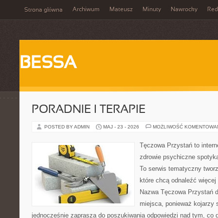
Archiwum
Mateusz
Minuty
Nawrocky
Red
Strona główna
BESSA
PORADNIE I TERAPIE
POSTED BY ADMIN
MAJ - 23 - 2026
MOŻLIWOŚĆ KOMENTOWA
Tęczowa Przystań to intern
zdrowie psychiczne spotyka
To serwis tematyczny twor
które chcą odnaleźć więcej
Nazwa Tęczowa Przystań do
miejsca, ponieważ kojarzy s
jednocześnie zaprasza do poszukiwania odpowiedzi nad tym, co d