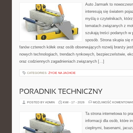
Auto Jarmark to nowoczesna
interesują się światem poj
myślą o czytelnikach, któr
tematach związanych z mot
szukają treści podanych w 
sposób. Strona skupia się 
fanów czterech kółek oraz osób obserwujących rozwój branży jest
nowych technologiach, trendach rynkowych, bezpieczeństwie, ekol
oraz codziennych zagadnieniach związanych […]
CATEGORIES:
ŻYCIE NA JACHCIE
PORADNIK TECHNICZNY
POSTED BY ADMIN
KWI - 17 - 2026
MOŻLIWOŚĆ KOMENTOWA
Ta strona internetowa to 
informacji dla osób, które i
cieplnymi, basenami, jacuz