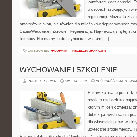
komfortem codzienności. T
o osobach szukających wied
regeneracji. Można tu znale
amatorów relaksu, ale również dla miłośników dopracowanych ro
SaunaWadowice i Zdrowie i Regeneracja. Największą siłą tej stro
tematów. Nie mamy tu do czynienia z wąskim […]
CATEGORIES:
PROGRAMY I NARZĘDZIA GRAFICZNE
WYCHOWANIE I SZKOLENIE
POSTED BY ADMIN
KWI - 14 - 2026
MOŻLIWOŚĆ KOMENTOWA
Pakawilkolaka to portal, kt
myślą o osobach kochający
którym miłośnik zwierząt z
dotyczące wychowania psa.
dla właścicieli psów, w któ
użyteczne źródło wiedzy. Fa
Pakawilkolaka i Porady dla Opiekunów. Na stronie można znaleźć