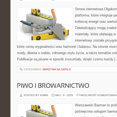
Strona internetowa Olgako
platforma, które integruje p
kobiecej energii oraz wart
Odwiedzający mogą znaleźć
materiały, które ułatwiają w
internetowy została przygo
które cenią oryginalności oraz harmonii i balansu. Na stronie mo
mody, dbania o siebie, zdrowego stylu życia, a także tematów z
Publikacje są pisane w sposób zrozumiały, dzięki czemu każdy [
CATEGORIES:
WARZYWA NA CIEPŁO
PIWO I BROWARNICTWO
POSTED BY ADMIN
MAJ - 9 - 2026
MOŻLIWOŚĆ KOMENTOWAN
Warszawski Barman to profe
poświęcona usługom barma