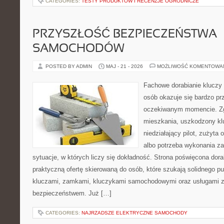
CATEGORIES:
TESTY PRODUKTÓW I RECENZJE OGRODNICZE
PRZYSZŁOŚĆ BEZPIECZEŃSTWA
SAMOCHODÓW
POSTED BY ADMIN
MAJ - 21 - 2026
MOŻLIWOŚĆ KOMENTOWA
Fachowe dorabianie kluczy t
osób okazuje się bardzo pr
oczekiwanym momencie. Zg
mieszkania, uszkodzony k
niedziałający pilot, zużyt
albo potrzeba wykonania z
sytuacje, w których liczy się dokładność. Strona poświęcona dora
praktyczną ofertę skierowaną do osób, które szukają solidnego p
kluczami, zamkami, kluczykami samochodowymi oraz usługami 
bezpieczeństwem. Już […]
CATEGORIES:
NAJRZADSZE ELEKTRYCZNE SAMOCHODY