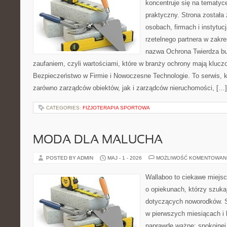
koncentruje się na tematy
praktyczny. Strona została
osobach, firmach i instytuc
rzetelnego partnera w zakr
nazwa Ochrona Twierdza bu
zaufaniem, czyli wartościami, które w branży ochrony mają klucz
Bezpieczeństwo w Firmie i Nowoczesne Technologie. To serwis, 
zarówno zarządców obiektów, jak i zarządców nieruchomości, […]
CATEGORIES:
FIZJOTERAPIA SPORTOWA
MODA DLA MALUCHA
POSTED BY ADMIN
MAJ - 1 - 2026
MOŻLIWOŚĆ KOMENTOWAN
Wallaboo to ciekawe miejsc
o opiekunach, którzy szuk
dotyczących noworodków. S
w pierwszych miesiącach i l
naprawdę ważne: spokojnej 