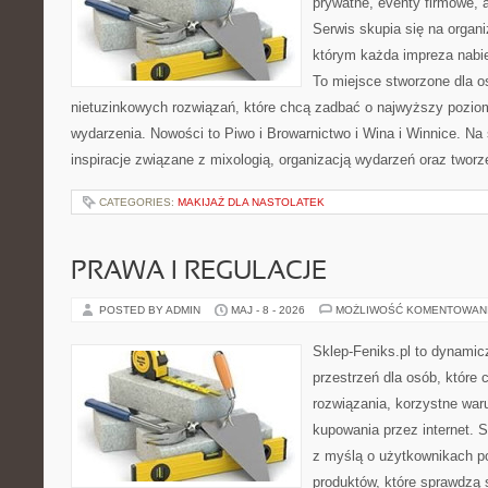
prywatne, eventy firmowe, 
Serwis skupia się na organi
którym każda impreza nabie
To miejsce stworzone dla 
nietuzinkowych rozwiązań, które chcą zadbać o najwyższy pozi
wydarzenia. Nowości to Piwo i Browarnictwo i Wina i Winnice. Na
inspiracje związane z mixologią, organizacją wydarzeń oraz twor
CATEGORIES:
MAKIJAŻ DLA NASTOLATEK
PRAWA I REGULACJE
POSTED BY ADMIN
MAJ - 8 - 2026
MOŻLIWOŚĆ KOMENTOWAN
Sklep-Feniks.pl to dynamicz
przestrzeń dla osób, które
rozwiązania, korzystne war
kupowania przez internet. 
z myślą o użytkownikach p
produktów, które sprawdzą