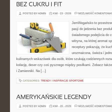
BEZ CUKRU I FIT
POSTED BY ADMIN
KWI - 23 - 2026
MOŻLIWOŚĆ KOMENTOWA
JemWegańsko to przestrzeń
pasji do jedzenia bez prod
świadomego podejścia do c
witryna, na której aromat s
receptury pokazują, że ku
urozmaicona, świeża i jed
kulinarnych wskazówek dla osób, które szukają codziennych rozw
kolację, deser czy coś pysznego między posiłkami. Zobacz także
i Zamienniki. Na […]
CATEGORIES:
TRENDY I INSPIRACJE SPORTOWE
AMERYKAŃSKIE LEGENDY
POSTED BY ADMIN
KWI - 20 - 2026
MOŻLIWOŚĆ KOMENTOWA