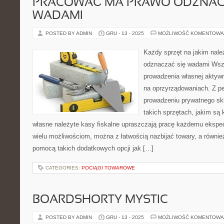
PRACOWAĆ MA PRAWO ODZNAC
WADAMI
POSTED BY ADMIN
GRU - 13 - 2025
MOŻLIWOŚĆ KOMENTOWA
Każdy sprzęt na jakim nal
odznaczać się wadami Wsze
prowadzenia własnej aktywn
na oprzyrządowaniach. Z p
prowadzeniu prywatnego sk
takich sprzętach, jakim są k
własne należyte kasy fiskalne upraszczają pracę każdemu ekspedi
wielu możliwościom, można z łatwością nazbijać towary, a równi
pomocą takich dodatkowych opcji jak […]
CATEGORIES:
POCIĄGI TOWAROWE
BOARDSHORTY MYSTIC
POSTED BY ADMIN
GRU - 13 - 2025
MOŻLIWOŚĆ KOMENTOWA