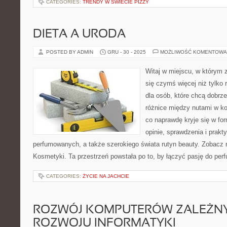
CATEGORIES:
TRENDY W ŚWIECIE PIZZY
DIETA A URODA
POSTED BY ADMIN
GRU - 30 - 2025
MOŻLIWOŚĆ KOMENTOWA
Witaj w miejscu, w którym 
się czymś więcej niż tylko 
dla osób, które chcą dobrz
różnice między nutami w k
co naprawdę kryje się w for
opinie, sprawdzenia i prak
perfumowanych, a także szerokiego świata rutyn beauty. Zobacz r
Kosmetyki. Ta przestrzeń powstała po to, by łączyć pasję do perf
CATEGORIES:
ŻYCIE NA JACHCIE
ROZWÓJ KOMPUTERÓW ZALEŻNY
ROZWOJU INFORMATYKI