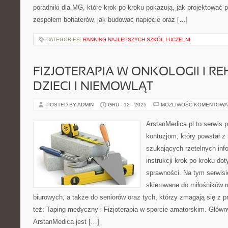
poradniki dla MG, które krok po kroku pokazują, jak projektować 
zespołem bohaterów, jak budować napięcie oraz […]
CATEGORIES:
RANKING NAJLEPSZYCH SZKÓŁ I UCZELNI
FIZJOTERAPIA W ONKOLOGII I RE
DZIECI I NIEMOWLĄT
POSTED BY ADMIN
GRU - 12 - 2025
MOŻLIWOŚĆ KOMENTOWA
ArstanMedica.pl to serwis p
kontuzjom, który powstał 
szukających rzetelnych info
instrukcji krok po kroku do
sprawności. Na tym serwisi
skierowane do miłośników r
biurowych, a także do seniorów oraz tych, którzy zmagają się z
też: Taping medyczny i Fizjoterapia w sporcie amatorskim. Głów
ArstanMedica jest […]