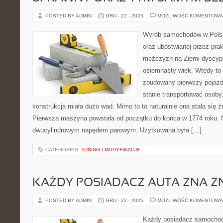
POSTED BY ADMIN
GRU - 22 - 2025
MOŻLIWOŚĆ KOMENTOWA
Wyrób samochodów w Polsc
oraz ubóstwianej przez pra
mężczyzn na Ziemi dyscypl
osiemnasty wiek. Wtedy to 
zbudowany pierwszy pojazd 
stanie transportować osoby.
konstrukcja miała dużo wad. Mimo to to naturalnie ona stała się ź
Pierwsza maszyna powstała od początku do końca w 1774 roku. 
dwucylindrowym napędem parowym. Użytkowana była […]
CATEGORIES:
TUNING I MODYFIKACJE
KAŻDY POSIADACZ AUTA ZNA Z
POSTED BY ADMIN
GRU - 22 - 2025
MOŻLIWOŚĆ KOMENTOWA
Każdy posiadacz samochodu