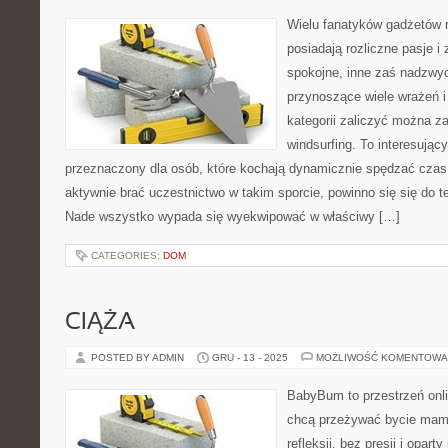
Wielu fanatyków gadżetów
posiadają rozliczne pasje i
spokojne, inne zaś nadzwyc
przynoszące wiele wrażeń i 
kategorii zaliczyć można za
windsurfing. To interesujący 
przeznaczony dla osób, które kochają dynamicznie spędzać cza
aktywnie brać uczestnictwo w takim sporcie, powinno się się do 
Nade wszystko wypada się wyekwipować w właściwy […]
CATEGORIES:
DOM
CIĄŻA
POSTED BY ADMIN
GRU - 13 - 2025
MOŻLIWOŚĆ KOMENTOWA
BabyBum to przestrzeń onli
chcą przeżywać bycie mamą
refleksji, bez presji i opart