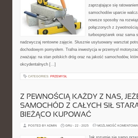
zaprzątające się ratowani
samochodów uparcie walczą
nowsze sposoby na rozwią
połączonych z żywotnością 
turbosprężarek oraz sama s
nadzwyczaj rentowne zajęcie. Słusznie usytuowany warsztat potr
dochodowym pomysłem. Trafna inwestycja w przemysł motoryzac
zważając na stan polskich dróg oraz na jakość samochodów, któ
okcydentalnych […]
CATEGORIES:
PRZEMYSŁ
Z PEWNOŚCIĄ KAŻDY Z NAS, JEŻ
SAMOCHÓD Z CAŁYCH SIŁ STARA
BIEŻĄCO KUPOWAĆ
POSTED BY ADMIN
GRU - 22 - 2025
MOŻLIWOŚĆ KOMENTOWA
Jak rozumie się samo przez