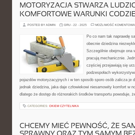
MOTORYZACJA STWARZA LUDZI
KOMFORTOWE WARUNKI CODZIE
POSTED BY ADMIN
GRU - 22 - 2025
MOŻLIWOŚĆ KOMENTOWA
Po co nam tak naprawdę sa
obecnie dziedzina niezwykl
Szczególnie obejmuje ona w
pracują mechanicznie. Jed
częściej przejawiają się urz
podzespołach wykorzystyw
pojazdów motoryzacyjnych i w ten sposób sporo osób zalicza je d
jednak dziedzina, jaka daje człowiekowi niesamowity komfort w 
dlatego że dostęp do różnorakich środków transportu powoduje, że
CATEGORIES:
OKIEM CZYTELNIKA
CHCEMY MIEĆ PEWNOŚĆ, ŻE SA
SPRAWNY ORAZ TYM SAMYM BE