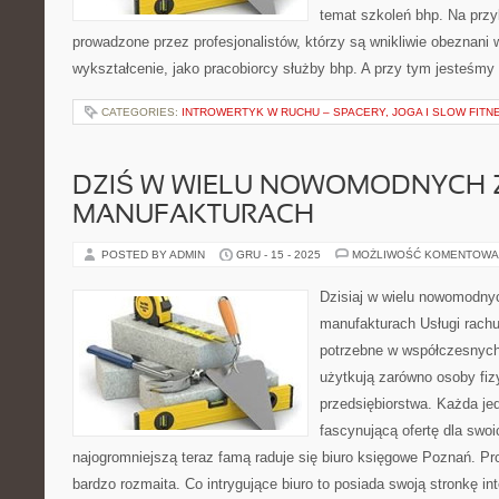
temat szkoleń bhp. Na przy
prowadzone przez profesjonalistów, którzy są wnikliwie obeznani 
wykształcenie, jako pracobiorcy służby bhp. A przy tym jesteśmy
CATEGORIES:
INTROWERTYK W RUCHU – SPACERY, JOGA I SLOW FITN
DZIŚ W WIELU NOWOMODNYCH 
MANUFAKTURACH
POSTED BY ADMIN
GRU - 15 - 2025
MOŻLIWOŚĆ KOMENTOWA
Dzisiaj w wielu nowomodny
manufakturach Usługi rach
potrzebne w współczesnych
użytkują zarówno osoby fizy
przedsiębiorstwa. Każda je
fascynującą ofertę dla swoi
najogromniejszą teraz famą raduje się biuro księgowe Poznań. Pro
bardzo rozmaita. Co intrygujące biuro to posiada swoją stronkę int