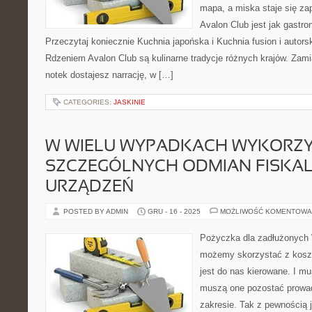
mapa, a miska staje się za
Avalon Club jest jak gastr
Przeczytaj koniecznie Kuchnia japońska i Kuchnia fusion i autor
Rdzeniem Avalon Club są kulinarne tradycje różnych krajów. Zami
notek dostajesz narrację, w […]
CATEGORIES:
JASKINIE
W WIELU WYPADKACH WYKORZY
SZCZEGÓLNYCH ODMIAN FISKA
URZĄDZEŃ
POSTED BY ADMIN
GRU - 16 - 2025
MOŻLIWOŚĆ KOMENTOWA
Pożyczka dla zadłużonych 
możemy skorzystać z koszt
jest do nas kierowane. I mu
muszą one pozostać prowa
zakresie. Tak z pewnością 