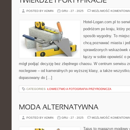
TWIERDZE I FORTYFIKACJE
POSTED BY ADMIN
GRU - 27 - 2025
MOŻLIWOŚĆ KOMENTOWA
Hotel-Logan.com.pl to serw
podróżom po kraju, który 
sposób wygodny. To miejsce 
chcą poznawać miasta i je
sprawdzonych wskazówek do
łączy w sobie opowieść o po
mógł podjąć decyzję bez zbędnego chaosu. W centrum serwisu zna
noclegowe – od kameralnych po wyższej klasy, a także wszystk
dopasowany do […]
CATEGORIES:
ŁOWIECTWO A FOTOGRAFIA PRZYRODNICZA
MODA ALTERNATYWNA
POSTED BY ADMIN
GRU - 27 - 2025
MOŻLIWOŚĆ KOMENTOWA
Tajus to magazyn modowy d