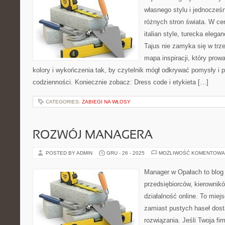
własnego stylu i jednocześ
różnych stron świata. W cen
italian style, turecka elega
Tajus nie zamyka się w trze
mapa inspiracji, który prowa
kolory i wykończenia tak, by czytelnik mógł odkrywać pomysły i p
codzienności. Koniecznie zobacz: Dress code i etykieta […]
CATEGORIES:
ZABIEGI NA WŁOSY
ROZWÓJ MANAGERA
POSTED BY ADMIN
GRU - 26 - 2025
MOŻLIWOŚĆ KOMENTOWA
Manager w Opałach to blog
przedsiębiorców, kierownikó
działalność online. To miej
zamiast pustych haseł dosta
rozwiązania. Jeśli Twoja fir