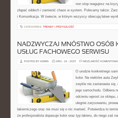
non stop reagujesz na kryz
złapać oddech i zamienić chaos w system. Polecamy także: Zarz
i Komunikacja. W świecie, w którym wszyscy obiecują łatwe wyni
CATEGORIES:
TRENDY I PRZYSZŁOŚĆ
NADZWYCZAJ MNÓSTWO OSÓB 
USŁUG FACHOWEGO SERWISU
POSTED BY ADMIN
GRU - 24 - 2025
MOŻLIWOŚĆ KOMENTOWA
O urodzie konkretnego sam
kolor. Na niektóre auta Zw
zwykle nie zastanawia się, 
jego samochodu. Odbiera n
odcieniu wprost ze sklepu, a
ulegnie zarysowaniu, prowa
lakierniczego oraz nie musi się o nic martwić. Potwierdza to termin
że profesjonalista dopasuje kolor oraz typ lakieru, do niego zaś 