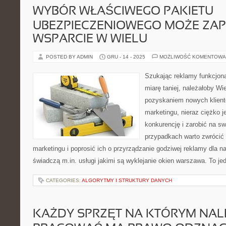
WYBÓR WŁAŚCIWEGO PAKIETU
UBEZPIECZENIOWEGO MOŻE ZA
WSPARCIE W WIELU
POSTED BY ADMIN
GRU - 14 - 2025
MOŻLIWOŚĆ KOMENTOWA
Szukając reklamy funkcjona
miarę taniej, należałoby Wi
pozyskaniem nowych klientó
marketingu, nieraz ciężko j
konkurencję i zarobić na sw
przypadkach warto zwrócić
marketingu i poprosić ich o przyrządzanie godziwej reklamy dla n
świadczą m.in. usługi jakimi są wyklejanie okien warszawa. To je
CATEGORIES:
ALGORYTMY I STRUKTURY DANYCH
KAŻDY SPRZĘT NA KTÓRYM NAL