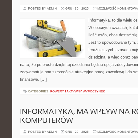
POSTED BY ADMIN
GRU - 30 - 2025
MOŻLIWOŚĆ KOMENTOWA
Informatyka, to dla wielu o
W obecnych czasach, każd
ilość osób, chce dostać się
Jest to spowodowane tym, ż
teraźniejszych czasach najs
dziedziną, a więc coraz ba
na to, że po prostu dzięki tej dziedzinie będzie opcja zdecydowan
zagwarantuje ona szczególnie atrakcyjną pracę zawodową i da sa
finansowe. […]
CATEGORIES:
ROWERY I AKTYWNY WYPOCZYNEK
INFORMATYKA, MA WPŁYW NA 
KOMPUTERÓW
POSTED BY ADMIN
GRU - 29 - 2025
MOŻLIWOŚĆ KOMENTOWA