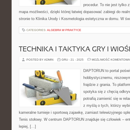
procedur. To nie jest tylko 
mapa możliwości, dzięki której łatwiej dopasować zabiegi do real
stronie to Klinika Urody i Kosmetologia estetyczna w domu. W św
CATEGORIES:
ALGEBRA W PRAKTYCE
TECHNIKA I TAKTYKA GRY I WI
POSTED BY ADMIN
GRU - 21 - 2025
MOŻLIWOŚĆ KOMENTOWA
DAPTORUN to portal poświ
hobbystycznemu, niszowym
frajdzie z grania. To platfo
spotyka się z chęcią odkryw
potrafią zamienić się w rela
z myślą o tych, którzy wybi
kameralne turnieje i sportową zajawkę, zamiast telewizyjnego spl
Tenis stołowy. W centrum DAPTORUN znajduje się człowiek – ent
lepiej, […]