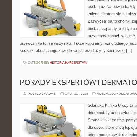
osób oraz Na pewno każdy z
całych sił stara się na bie
Zazwyczaj są to choinki za
postaci zapachy, a jedynie
przyjemny zapach w aucie. 
przewoźnika to nie wszystko. Także kupujemy różnorodnego rodza
koszulki ukochanego zawodnika lub też drużyny sportowej. […]
CATEGORIES:
HISTORIA HARCERSTWA
PORADY EKSPERTÓW I DERMATO
POSTED BY ADMIN
GRU - 21 - 2025
MOŻLIWOŚĆ KOMENTOWA
Gdańska Klinika Urody to a
dermoestetyka spotyka się 
Strona kliniki została pom
dla osób, które chcą lepiej
cery i podejmować rozsądn