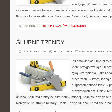
kondycję. W centrum jest ce
człowiek: osoba dbająca o siebie. Zobacz koniecznie Uroda a zdr
Kosmetologia estetyczna. Na stronie Rolletic Gdynia znajdziesz p
CATEGORIES:
HISTORIA FINANSÓW I BANKOWOŚCI
ŚLUBNE TRENDY
POSTED BY ADMIN
GRU - 31 - 2025
MOŻLIWOŚĆ KOMENTOWA
Przemowieniaslubne.pl to p
które przygotowują ślub or
ręką wystąpienia, listy zad
przestrzeń, w której łączą 
a spontaniczność idzie w p
przygotowaniem. Dzięki tem
drużba, najbliższa przyjaciółka panny młodej, najbliżsi czy gości
Kategorie na stronie to Bary, Drinki i Karta Alkoholi i Stylizacja 