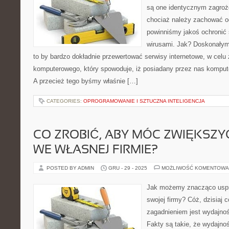
są one identycznym zagroże
chociaż należy zachować od
powinniśmy jakoś ochronić 
wirusami. Jak? Doskonałym
to by bardzo dokładnie przewertować serwisy internetowe, w celu
komputerowego, który spowoduje, iż posiadany przez nas komput
A przecież tego byśmy właśnie […]
CATEGORIES:
OPROGRAMOWANIE I SZTUCZNA INTELIGENCJA
CO ZROBIĆ, ABY MÓC ZWIĘKSZ
WE WŁASNEJ FIRMIE?
POSTED BY ADMIN
GRU - 29 - 2025
MOŻLIWOŚĆ KOMENTOWA
Jak możemy znacząco uspr
swojej firmy? Cóż, dzisiaj
zagadnieniem jest wydajnoś
Fakty są takie, że wydajno