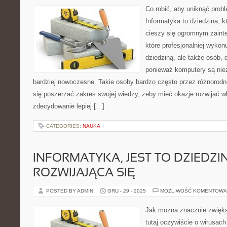
Co robić, aby uniknąć pro
Informatyka to dziedzina, 
cieszy się ogromnym zainte
które profesjonalniej wykon
dziedziną, ale także osób, d
ponieważ komputery są niez
bardziej nowoczesne. Takie osoby bardzo często przez różnorodne
się poszerzać zakres swojej wiedzy, żeby mieć okazje rozwijać w
zdecydowanie lepiej […]
CATEGORIES:
NAUKA
INFORMATYKA, JEST TO DZIEDZIN
ROZWIJAJĄCA SIĘ
POSTED BY ADMIN
GRU - 29 - 2025
MOŻLIWOŚĆ KOMENTOWA
Jak można znacznie zwięk
tutaj oczywiście o wirusac