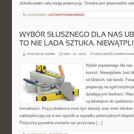
zlokalizowało całą swoją propozycję. Stronka jest powszednie uak
CATEGORIES:
AUTOMOTIVEBEARINGS
WYBÓR SŁUSZNEGO DLA NAS UB
TO NIE LADA SZTUKA. NIEWĄTPL
POSTED BY ADMIN
GRU - 15 - 2025
MOŻLIWOŚĆ KOMENTOWA
Wybór poprawnego dla nas u
kunszt. Niewątpliwie Jest 
od bliskich, lub familii. Fin
proponują na ogół instytucje
działającymi bankami. War
są łatwiejsze do spełnieni
formalności. Pożyczkobiorca musi być dorosły oraz mieć lokalne 
zabezpieczają się w ten sposób w wypadku potencjalnych kłopotó
Pożyczka prywatna zostanie też przyznana […]