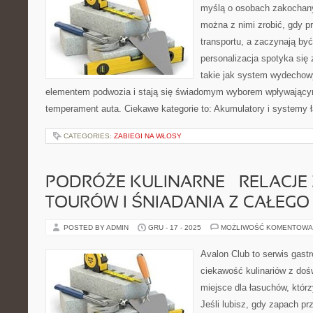
myślą o osobach zakochany
można z nimi zrobić, gdy p
transportu, a zaczynają by
personalizacja spotyka się
takie jak system wydechow
elementem podwozia i stają się świadomym wyborem wpływającym
temperament auta. Ciekawe kategorie to: Akumulatory i systemy 
CATEGORIES:
ZABIEGI NA WŁOSY
PODRÓŻE KULINARNE – RELACJE
TOURÓW I ŚNIADANIA Z CAŁEGO
POSTED BY ADMIN
GRU - 17 - 2025
MOŻLIWOŚĆ KOMENTOWA
Avalon Club to serwis gast
ciekawość kulinariów z doś
miejsce dla łasuchów, któr
Jeśli lubisz, gdy zapach pr