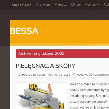
Archiwum
Mateusz
Minuty
Nawrocky
Red
Strona główna
BESSA
Archive for grudzień, 2025
PIELĘGNACJA SKÓRY
POSTED BY ADMIN
GRU - 31 - 2025
MOŻLIWOŚĆ KOMENTOWA
Rolletic Gdynia to miejsce
beauty care przestała być p
świadomą rutyną. Strona op
oraz procedury pielęgnacyj
zrozumieć cerę i krok po k