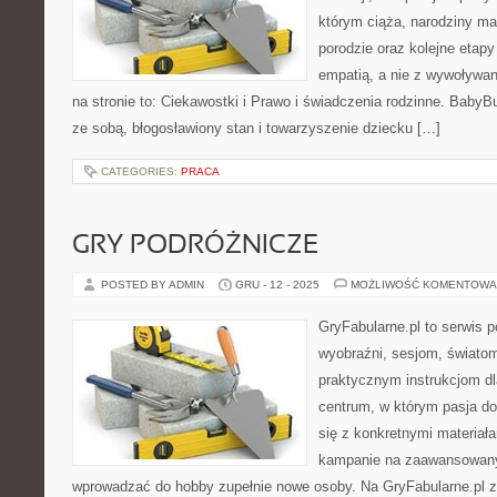
którym ciąża, narodziny ma
porodzie oraz kolejne etapy
empatią, a nie z wywoływa
na stronie to: Ciekawostki i Prawo i świadczenia rodzinne. BabyB
ze sobą, błogosławiony stan i towarzyszenie dziecku […]
CATEGORIES:
PRACA
GRY PODRÓŻNICZE
POSTED BY ADMIN
GRU - 12 - 2025
MOŻLIWOŚĆ KOMENTOWA
GryFabularne.pl to serwis 
wyobraźni, sesjom, światom
praktycznym instrukcjom dl
centrum, w którym pasja do 
się z konkretnymi materia
kampanie na zaawansowany
wprowadzać do hobby zupełnie nowe osoby. Na GryFabularne.pl 