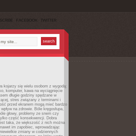
SCRIBE
FACEBOOK
TWITTER
a kojarzy się wielu osobom z wygodą:
rko, komputer, kawa na wyciągnięcie
asem długie godziny spędzane w
zącej, stres związany z terminami i
ność przed ekranem mogą mieć bardzo
 wpływ na zdrowie. Bóle kręgosłupa,
bóle głowy, problemy ze snem czy
tylko część konsekwencji. Dobra
est taka, że większość z nich można
 nawet im zapobiec, wprowadzając
niewielkie zmiany w codziennych