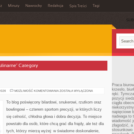
sz
Minuty
Nawrocky
Redakcja
Tagi
Spis Treści
SUB
ulinarne’ Category
Praca biurow
krzesło, biu
DART
 2026
MOŻLIWOŚĆ KOMENTOWANIA
ZOSTAŁA WYŁĄCZONA
ręki. Tymcz
pozycji sied
To blog poświęcony bilardowi, snukerowi, rzutkom oraz
ciągła obec
niekorzystny
bowlingowi – czterem sportom precyzji, w których liczy
napięciowe 
nadwaga to 
się celność, chłodna głowa i dobra decyzja. To miejsce
wiadomość j
powstało dla osób, które chcą grać dla frajdy, ale też dla
złagodzić, a
stosunkowo 
tych, którzy mierzą wyżej: w świadome doskonalenie,