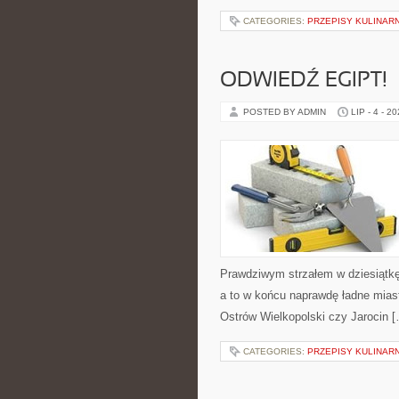
CATEGORIES:
PRZEPISY KULINAR
ODWIEDŹ EGIPT!
POSTED BY ADMIN
LIP - 4 - 2
Prawdziwym strzałem w dziesiątkę 
a to w końcu naprawdę ładne miast
Ostrów Wielkopolski czy Jarocin 
CATEGORIES:
PRZEPISY KULINAR