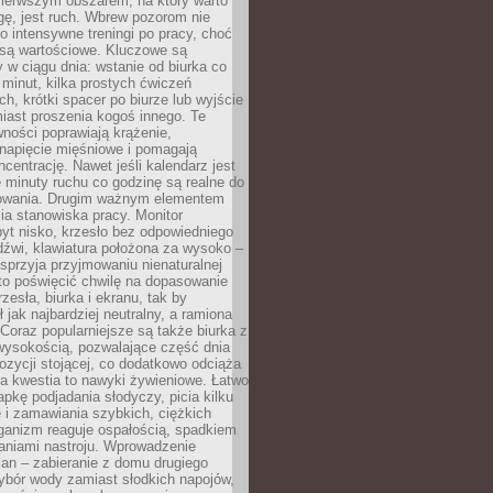
ierwszym obszarem, na który warto
ę, jest ruch. Wbrew pozorom nie
 o intensywne treningi po pracy, choć
 są wartościowe. Kluczowe są
 w ciągu dnia: wstanie od biurka co
t minut, kilka prostych ćwiczeń
ch, krótki spacer po biurze lub wyjście
iast proszenia kogoś innego. Te
ności poprawiają krążenie,
 napięcie mięśniowe i pomagają
centrację. Nawet jeśli kalendarz jest
e minuty ruchu co godzinę są realne do
owania. Drugim ważnym elementem
ia stanowiska pracy. Monitor
yt nisko, krzesło bez odpowiedniego
dźwi, klawiatura położona za wysoko –
sprzyja przyjmowaniu nienaturalnej
to poświęcić chwilę na dopasowanie
zesła, biurka i ekranu, tak by
ł jak najbardziej neutralny, a ramiona
 Coraz popularniejsze są także biurka z
wysokością, pozwalające część dnia
zycji stojącej, co dodatkowo odciąża
na kwestia to nawyki żywieniowe. Łatwo
pkę podjadania słodyczy, picia kilku
 i zamawiania szybkich, ciężkich
ganizm reaguje ospałością, spadkiem
haniami nastroju. Wprowadzenie
an – zabieranie z domu drugiego
ybór wody zamiast słodkich napojów,