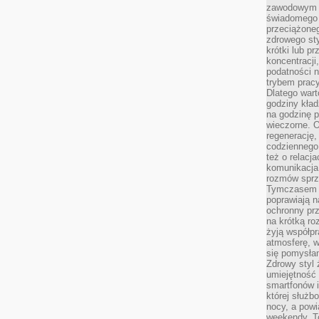
zawodowym a
świadomego 
przeciążone
zdrowego sty
krótki lub p
koncentracji
podatności 
trybem prac
Dlatego wart
godziny kład
na godzinę p
wieczorne. 
regenerację,
codziennego
też o relacj
komunikacja
rozmów sprz
Tymczasem do
poprawiają n
ochronny pr
na krótką r
żyją współp
atmosferę, w 
się pomysłam
Zdrowy styl 
umiejętność
smartfonów i
której służ
nocy, a pow
weekendy. T