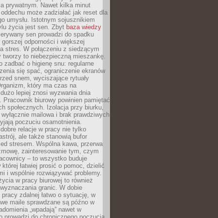
 prywatnym. Nawet kilka minut
oddechu może zadziałać jak reset dla
go umysłu. Istotnym sojusznikiem
lu życia jest sen. Zbyt
baza wiedzy
rzerywany sen prowadzi do spadku
, gorszej odporności i większej
na stres. W połączeniu z siedzącym
y tworzy to niebezpieczną mieszankę.
o zadbać o higienę snu: regularne
zenia się spać, ograniczenie ekranów
rzed snem, wyciszające rytuały
Organizm, który ma czas na
 dużo lepiej znosi wyzwania dnia
. Pracownik biurowy powinien pamiętać
ach społecznych. Izolacja przy biurku,
 wyłącznie mailowa i brak prawdziwych
yjają poczuciu osamotnienia.
bre relacje w pracy nie tylko
astrój, ale także stanowią bufor
zed stresem. Wspólna kawa, przerwa
ozmowę, zainteresowanie tym, czym
racownicy – to wszystko buduje
której łatwiej prosić o pomoc, dzielić
i i wspólnie rozwiązywać problemy.
życia w pracy biurowej to również
 wyznaczania granic. W dobie
 pracy zdalnej łatwo o sytuację, w
bowe maile sprawdzane są późno w
iadomienia „wpadają” nawet w
o prowadzi do chronicznego poczucia