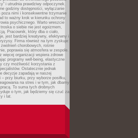
cy” i utrudnia prawdziwy odpoczynek.
ne godziny dostępności, wyłączanie
 poza nimi i konsekwentne trzymanie
ad to ważny krok w kierunku ochrony
rowia psychicznego. Warto wreszcie
 troska o siebie nie jest egoizmem,
cją. Pracownik, który dba o ciało,
je, jest bardziej kreatywny, efektywny i
ryzysy. Firma również na tym zyskuje:
 zwolnień chorobowych, rośnie
ie, poprawia się atmosfera w zespole.
z więcej organizacji wspiera zdrowe
ując programy well-being, elastyczne
cy czy możliwość korzystania z
specjalistów. Ostatecznie jednak
ze decyzje zapadają w naszej
 – przy biurku, przy wyborze posiłku,
eagowania na stres i w tym, jak dbamy
 pracą. To suma tych drobnych
yduje o tym, jak będziemy się czuć za
y i lat.