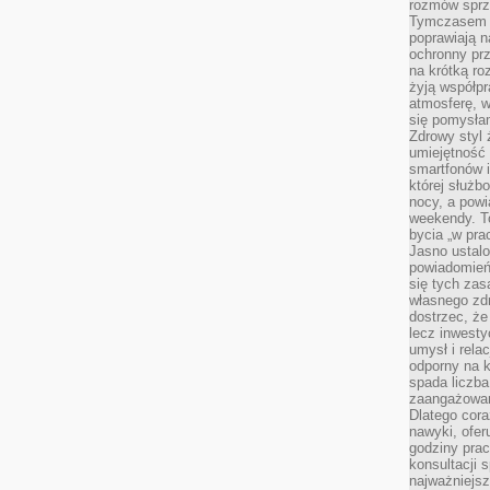
rozmów sprz
Tymczasem do
poprawiają n
ochronny pr
na krótką r
żyją współp
atmosferę, w 
się pomysłam
Zdrowy styl 
umiejętność
smartfonów i
której służ
nocy, a pow
weekendy. T
bycia „w pra
Jasno ustalo
powiadomień
się tych zas
własnego zd
dostrzec, że
lecz inwesty
umysł i relac
odporny na k
spada liczba
zaangażowan
Dlatego cora
nawyki, ofer
godziny pra
konsultacji 
najważniejs