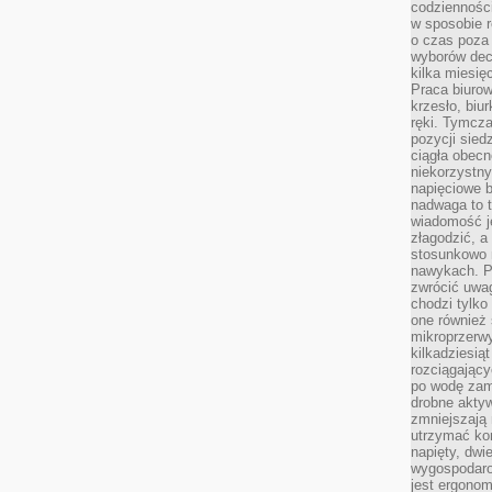
codzienności
w sposobie r
o czas poza
wyborów dec
kilka miesięc
Praca biurow
krzesło, biu
ręki. Tymcz
pozycji sied
ciągła obec
niekorzystny
napięciowe 
nadwaga to 
wiadomość j
złagodzić, a
stosunkowo 
nawykach. P
zwrócić uwag
chodzi tylko
one również
mikroprzerwy
kilkadziesią
rozciągający
po wodę zam
drobne aktyw
zmniejszają
utrzymać kon
napięty, dwi
wygospodar
jest ergonom