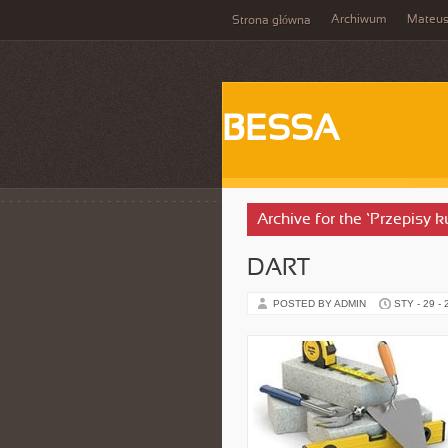
Archiwum
Mateu
Strona główna
BESSA
Archive for the ‘Przepisy k
DART
POSTED BY ADMIN
STY - 29 -