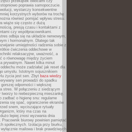
 części przekąsek owocami czy
 stopniowo poprawia samopoczucie.
ewolucji, wystarczy konsekwentne
 mniej korzystnych wyborów na trochę
można również pomijać wpływu stresu.
a wiąże się często z dużą
nością, presją czasu i kontaktami z
entami czy współpracownikami.
stres odbija się na układzie nerwowym,
wym i hormonalnym. Dlatego tak
ozwijanie umiejętności radzenia sobie z
krótkie ćwiczenia oddechowe w
echniki relaksacyjne, uważność, a
ść o równowagę między życiem
 prywatnym. Nawet kilka minut
oddechu może zadziałać jak reset dla
go umysłu. Istotnym sojusznikiem
lu życia jest sen. Zbyt
baza wiedzy
rzerywany sen prowadzi do spadku
, gorszej odporności i większej
na stres. W połączeniu z siedzącym
y tworzy to niebezpieczną mieszankę.
o zadbać o higienę snu: regularne
zenia się spać, ograniczenie ekranów
rzed snem, wyciszające rytuały
Organizm, który ma czas na
 dużo lepiej znosi wyzwania dnia
. Pracownik biurowy powinien pamiętać
ach społecznych. Izolacja przy biurku,
 wyłącznie mailowa i brak prawdziwych