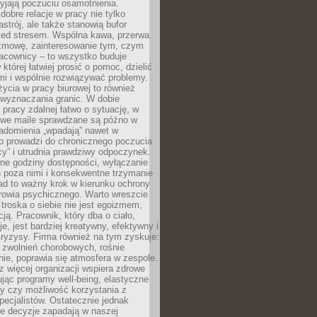
yjają poczuciu osamotnienia.
bre relacje w pracy nie tylko
astrój, ale także stanowią bufor
zed stresem. Wspólna kawa, przerwa
ozmowę, zainteresowanie tym, czym
racownicy – to wszystko buduje
której łatwiej prosić o pomoc, dzielić
i i wspólnie rozwiązywać problemy.
życia w pracy biurowej to również
 wyznaczania granic. W dobie
 pracy zdalnej łatwo o sytuację, w
bowe maile sprawdzane są późno w
iadomienia „wpadają” nawet w
o prowadzi do chronicznego poczucia
cy” i utrudnia prawdziwy odpoczynek.
ne godziny dostępności, wyłączanie
 poza nimi i konsekwentne trzymanie
ad to ważny krok w kierunku ochrony
rowia psychicznego. Warto wreszcie
 troska o siebie nie jest egoizmem,
cją. Pracownik, który dba o ciało,
je, jest bardziej kreatywny, efektywny i
ryzysy. Firma również na tym zyskuje:
 zwolnień chorobowych, rośnie
ie, poprawia się atmosfera w zespole.
z więcej organizacji wspiera zdrowe
ując programy well-being, elastyczne
cy czy możliwość korzystania z
specjalistów. Ostatecznie jednak
ze decyzje zapadają w naszej