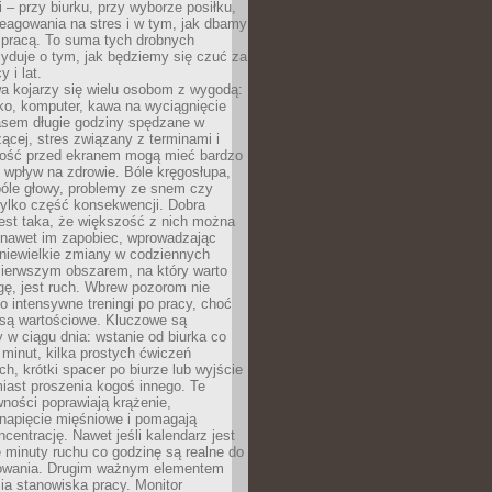
 – przy biurku, przy wyborze posiłku,
eagowania na stres i w tym, jak dbamy
 pracą. To suma tych drobnych
yduje o tym, jak będziemy się czuć za
y i lat.
a kojarzy się wielu osobom z wygodą:
rko, komputer, kawa na wyciągnięcie
asem długie godziny spędzane w
zącej, stres związany z terminami i
ność przed ekranem mogą mieć bardzo
 wpływ na zdrowie. Bóle kręgosłupa,
bóle głowy, problemy ze snem czy
tylko część konsekwencji. Dobra
est taka, że większość z nich można
 nawet im zapobiec, wprowadzając
niewielkie zmiany w codziennych
ierwszym obszarem, na który warto
ę, jest ruch. Wbrew pozorom nie
 o intensywne treningi po pracy, choć
 są wartościowe. Kluczowe są
 w ciągu dnia: wstanie od biurka co
t minut, kilka prostych ćwiczeń
ch, krótki spacer po biurze lub wyjście
iast proszenia kogoś innego. Te
ności poprawiają krążenie,
 napięcie mięśniowe i pomagają
centrację. Nawet jeśli kalendarz jest
e minuty ruchu co godzinę są realne do
owania. Drugim ważnym elementem
ia stanowiska pracy. Monitor