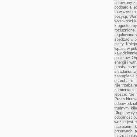
ustawiony zb
podparcia lę
to wszystko 
pozycji. War
wysokości kr
kręgosłup by
rozluźnione.
regulowaną 
spędzać w po
plecy. Kolej
wpaść w puła
kaw dziennie
posiłków. Or
energii i wa
prostych zmi
śniadania, w
zastąpienie
orzechami –
Nie trzeba r
zamienianie
lepsze. Nie 
Praca biurow
odpowiedzial
trudnymi kli
Długotrwały 
odpornościo
ważne jest r
napięciem: 
przerwach, t
także dbało