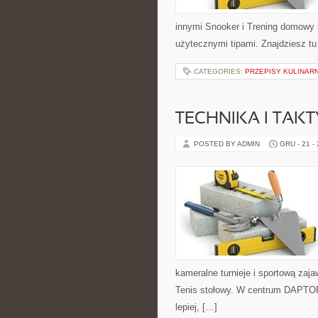
innymi Snooker i Trening domowy 
użytecznymi tipami. Znajdziesz tu 
CATEGORIES:
PRZEPISY KULINAR
TECHNIKA I TAK
POSTED BY ADMIN
GRU - 21 -
kameralne turnieje i sportową zaj
Tenis stołowy. W centrum DAPTORU
lepiej, […]