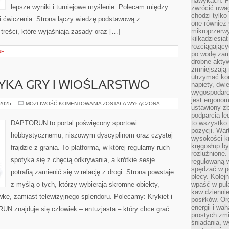
nawykach. P
lepsze wyniki i turniejowe myślenie. Polecam między
zwrócić uwag
chodzi tylko
i ćwiczenia. Strona łączy wiedzę podstawową z
one również
mikroprzerwy
treści, które wyjaśniają zasady oraz […]
kilkadziesią
rozciągający
NE
po wodę zam
drobne aktyw
zmniejszają
utrzymać kon
TYKA GRY I WIOŚLARSTWO
napięty, dwi
wygospodar
jest ergonom
TECHNIKA
 2025
MOŻLIWOŚĆ KOMENTOWANIA
ZOSTAŁA WYŁĄCZONA
ustawiony zb
I
TAKTYKA
podparcia lę
GRY
DAPTORUN to portal poświęcony sportowi
to wszystko 
I
pozycji. War
WIOŚLARSTWO
hobbystycznemu, niszowym dyscyplinom oraz czystej
wysokości kr
kręgosłup by
frajdzie z grania. To platforma, w której regularny ruch
rozluźnione.
spotyka się z chęcią odkrywania, a krótkie sesje
regulowaną 
spędzać w po
potrafią zamienić się w relację z drogi. Strona powstaje
plecy. Kolej
z myślą o tych, którzy wybierają skromne obiekty,
wpaść w puła
kaw dziennie
awkę, zamiast telewizyjnego splendoru. Polecamy: Krykiet i
posiłków. Or
energii i wa
N znajduje się człowiek – entuzjasta – który chce grać
prostych zmi
śniadania, w