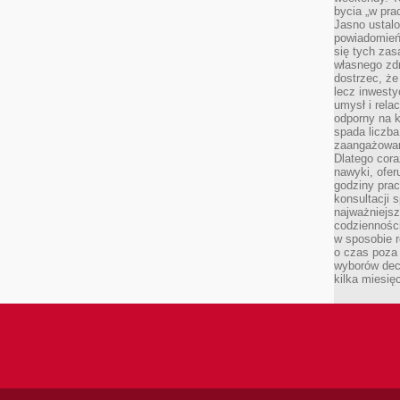
bycia „w pra
Jasno ustalo
powiadomień
się tych zas
własnego zd
dostrzec, że
lecz inwesty
umysł i relac
odporny na k
spada liczba
zaangażowan
Dlatego cora
nawyki, ofer
godziny pra
konsultacji 
najważniejs
codzienności
w sposobie r
o czas poza
wyborów dec
kilka miesięc