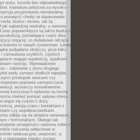
yt nisko, krzesło bez odpowiedniego
dźwi, klawiatura położona za wysoko –
sprzyja przyjmowaniu nienaturalnej
to poświęcić chwilę na dopasowanie
zesła, biurka i ekranu, tak by
ł jak najbardziej neutralny, a ramiona
 Coraz popularniejsze są także biurka z
wysokością, pozwalające część dnia
zycji stojącej, co dodatkowo odciąża
na kwestia to nawyki żywieniowe. Łatwo
pkę podjadania słodyczy, picia kilku
 i zamawiania szybkich, ciężkich
ganizm reaguje ospałością, spadkiem
haniami nastroju. Wprowadzenie
an – zabieranie z domu drugiego
ybór wody zamiast słodkich napojów,
 części przekąsek owocami czy
 stopniowo poprawia samopoczucie.
ewolucji, wystarczy konsekwentne
 mniej korzystnych wyborów na trochę
można również pomijać wpływu stresu.
a wiąże się często z dużą
nością, presją czasu i kontaktami z
entami czy współpracownikami.
stres odbija się na układzie nerwowym,
wym i hormonalnym. Dlatego tak
ozwijanie umiejętności radzenia sobie z
krótkie ćwiczenia oddechowe w
echniki relaksacyjne, uważność, a
ść o równowagę między życiem