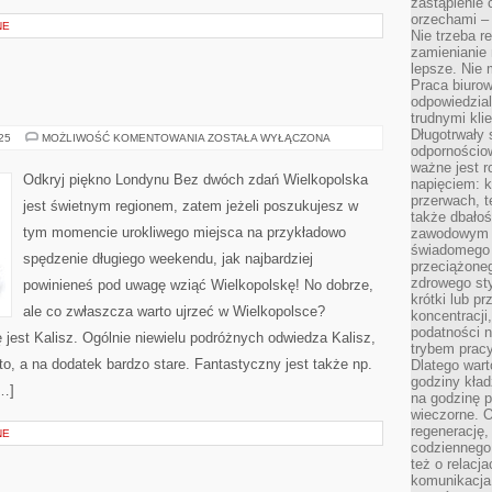
zastąpienie
orzechami –
NE
Nie trzeba r
zamienianie
lepsze. Nie 
Praca biurow
odpowiedzial
trudnymi kli
Długotrwały 
ODWIEDŹ
025
MOŻLIWOŚĆ KOMENTOWANIA
ZOSTAŁA WYŁĄCZONA
EGIPT!
odpornościo
ważne jest r
Odkryj piękno Londynu Bez dwóch zdań Wielkopolska
napięciem: 
przerwach, t
jest świetnym regionem, zatem jeżeli poszukujesz w
także dbało
tym momencie urokliwego miejsca na przykładowo
zawodowym a
świadomego 
spędzenie długiego weekendu, jak najbardziej
przeciążone
zdrowego sty
powinieneś pod uwagę wziąć Wielkopolskę! No dobrze,
krótki lub p
ale co zwłaszcza warto ujrzeć w Wielkopolsce?
koncentracji
podatności 
jest Kalisz. Ogólnie niewielu podróżnych odwiedza Kalisz,
trybem prac
o, a na dodatek bardzo stare. Fantastyczny jest także np.
Dlatego wart
godziny kład
[…]
na godzinę p
wieczorne. 
regenerację,
NE
codziennego
też o relacj
komunikacja