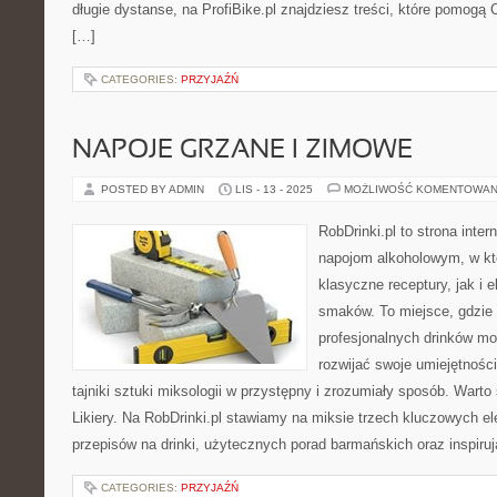
długie dystanse, na ProfiBike.pl znajdziesz treści, które pomogą 
[…]
CATEGORIES:
PRZYJAŹŃ
NAPOJE GRZANE I ZIMOWE
POSTED BY ADMIN
LIS - 13 - 2025
MOŻLIWOŚĆ KOMENTOWAN
RobDrinki.pl to strona inte
napojom alkoholowym, w k
klasyczne receptury, jak i
smaków. To miejsce, gdzie
profesjonalnych drinków mo
rozwijać swoje umiejętności
tajniki sztuki miksologii w przystępny i zrozumiały sposób. Warto
Likiery. Na RobDrinki.pl stawiamy na miksie trzech kluczowych 
przepisów na drinki, użytecznych porad barmańskich oraz inspiru
CATEGORIES:
PRZYJAŹŃ