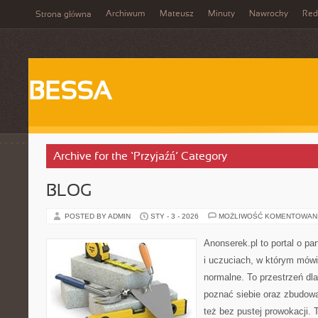
Archiwum
Mateusz
Minuty
Nawrocky
Red
Strona główna
BESSA
Archive for the ‘Przyjaźń’ Category
BLOG
POSTED BY ADMIN
STY - 3 - 2026
MOŻLIWOŚĆ KOMENTOWAN
Anonserek.pl to portal o pa
i uczuciach, w którym mówi
normalne. To przestrzeń dla
poznać siebie oraz zbudowa
też bez pustej prowokacji. 