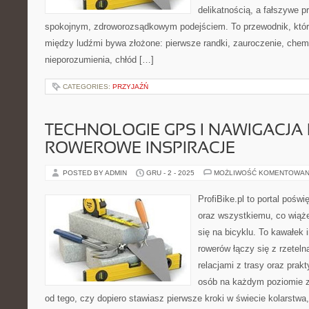
delikatnością, a fałszywe p
spokojnym, zdroworozsądkowym podejściem. To przewodnik, któr
między ludźmi bywa złożone: pierwsze randki, zauroczenie, chemi
nieporozumienia, chłód […]
CATEGORIES:
PRZYJAŹŃ
TECHNOLOGIE GPS I NAWIGACJA
ROWEROWE INSPIRACJE
POSTED BY ADMIN
GRU - 2 - 2025
MOŻLIWOŚĆ KOMENTOWAN
ProfiBike.pl to portal pośw
oraz wszystkiemu, co wiąż
się na bicyklu. To kawałek 
rowerów łączy się z rzeteln
relacjami z trasy oraz pra
osób na każdym poziomie z
od tego, czy dopiero stawiasz pierwsze kroki w świecie kolarstwa