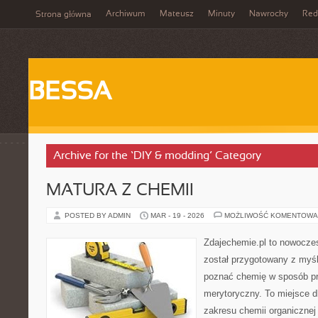
Archiwum
Mateusz
Minuty
Nawrocky
Red
Strona główna
BESSA
Archive for the ‘DIY & modding’ Category
MATURA Z CHEMII
POSTED BY ADMIN
MAR - 19 - 2026
MOŻLIWOŚĆ KOMENTOWA
Zdajechemie.pl to nowoczes
został przygotowany z myś
poznać chemię w sposób pr
merytoryczny. To miejsce dl
zakresu chemii organicznej 