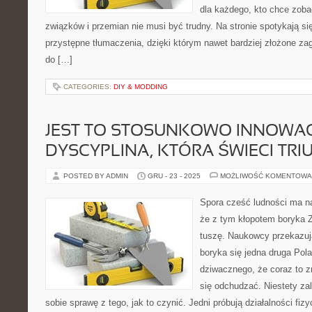
dla każdego, kto chce zobac
związków i przemian nie musi być trudny. Na stronie spotykają si
przystępne tłumaczenia, dzięki którym nawet bardziej złożone zaga
do […]
CATEGORIES:
DIY & MODDING
JEST TO STOSUNKOWO INNOWA
DYSCYPLINA, KTÓRA ŚWIECI TRI
POSTED BY ADMIN
GRU - 23 - 2025
MOŻLIWOŚĆ KOMENTOWA
Spora cześć ludności ma 
że z tym kłopotem boryka 
tuszę. Naukowcy przekazuj
boryka się jedna druga Pol
dziwacznego, że coraz to zn
się odchudzać. Niestety zal
sobie sprawę z tego, jak to czynić. Jedni próbują działalności fizy