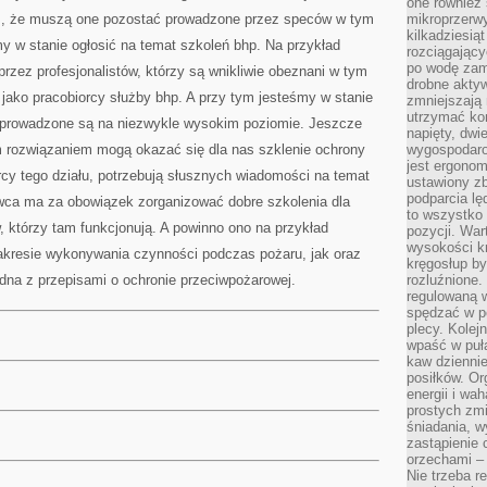
one również
ym, że muszą one pozostać prowadzone przez speców w tym
mikroprzerwy
kilkadziesią
y w stanie ogłosić na temat szkoleń bhp. Na przykład
rozciągający
po wodę zam
rzez profesjonalistów, którzy są wnikliwie obeznani w tym
drobne aktyw
 jako pracobiorcy służby bhp. A przy tym jesteśmy w stanie
zmniejszają
utrzymać kon
h prowadzone są na niezwykle wysokim poziomie. Jeszcze
napięty, dwi
 rozwiązaniem mogą okazać się dla nas szklenie ochrony
wygospodar
jest ergonom
cy tego działu, potrzebują słusznych wiadomości na temat
ustawiony zb
podparcia lę
wca ma za obowiązek zorganizować dobre szkolenia dla
to wszystko 
w, którzy tam funkcjonują. A powinno ono na przykład
pozycji. War
wysokości kr
akresie wykonywania czynności podczas pożaru, jak oraz
kręgosłup by
dna z przepisami o ochronie przeciwpożarowej.
rozluźnione.
regulowaną 
spędzać w po
plecy. Kolej
wpaść w puła
kaw dziennie
posiłków. Or
energii i wa
prostych zmi
śniadania, w
zastąpienie
orzechami –
Nie trzeba r