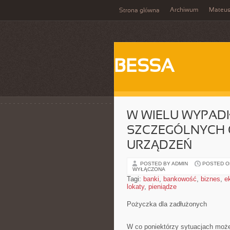
Archiwum
Mateu
Strona główna
BESSA
W WIELU WYPAD
SZCZEGÓLNYCH 
URZĄDZEŃ
POSTED BY ADMIN
POSTED ON
WYŁĄCZONA
Tagi:
banki
,
bankowość
,
biznes
,
e
lokaty
,
pieniądze
Pożyczka dla zadłużonych
W co poniektórzy sytuacjach może