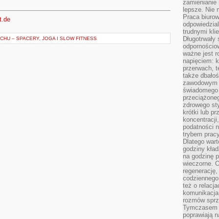
zamienianie
lepsze. Nie 
Praca biurow
t.de
odpowiedzial
trudnymi kli
Długotrwały 
HU – SPACERY, JOGA I SLOW FITNESS
odpornościo
ważne jest r
napięciem: 
przerwach, t
także dbało
zawodowym a
świadomego 
przeciążone
zdrowego sty
krótki lub p
koncentracji
podatności 
trybem prac
Dlatego wart
godziny kład
na godzinę p
wieczorne. 
regenerację,
codziennego
też o relacj
komunikacja
rozmów sprz
Tymczasem do
poprawiają n