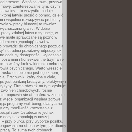
zed stresem. Wspólna kawa, przerwa
ozmowę, zainteresowanie tym, czym
racownicy – to wszystko buduje
której łatwiej prosić o pomoc, dzielić
i i wspólnie rozwiązywać problemy.
życia w pracy biurowej to również
 wyznaczania granic. W dobie
 pracy zdalnej łatwo o sytuację, w
bowe maile sprawdzane są późno w
iadomienia „wpadają” nawet w
o prowadzi do chronicznego poczucia
cy” i utrudnia prawdziwy odpoczynek.
ne godziny dostępności, wyłączanie
 poza nimi i konsekwentne trzymanie
ad to ważny krok w kierunku ochrony
rowia psychicznego. Warto wreszcie
 troska o siebie nie jest egoizmem,
cją. Pracownik, który dba o ciało,
je, jest bardziej kreatywny, efektywny i
ryzysy. Firma również na tym zyskuje:
 zwolnień chorobowych, rośnie
ie, poprawia się atmosfera w zespole.
z więcej organizacji wspiera zdrowe
ując programy well-being, elastyczne
cy czy możliwość korzystania z
specjalistów. Ostatecznie jednak
ze decyzje zapadają w naszej
 – przy biurku, przy wyborze posiłku,
eagowania na stres i w tym, jak dbamy
 pracą. To suma tych drobnych