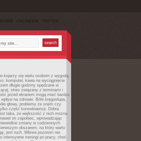
SCRIBE
FACEBOOK
TWITTER
a kojarzy się wielu osobom z wygodą:
rko, komputer, kawa na wyciągnięcie
asem długie godziny spędzane w
zącej, stres związany z terminami i
ność przed ekranem mogą mieć bardzo
 wpływ na zdrowie. Bóle kręgosłupa,
bóle głowy, problemy ze snem czy
tylko część konsekwencji. Dobra
est taka, że większość z nich można
 nawet im zapobiec, wprowadzając
niewielkie zmiany w codziennych
ierwszym obszarem, na który warto
ę, jest ruch. Wbrew pozorom nie
 o intensywne treningi po pracy, choć