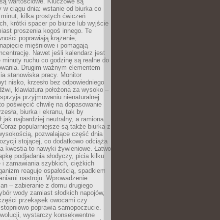
 są wartościowe. Kluczowe są
 w ciągu dnia: wstanie od biurka co
t minut, kilka prostych ćwiczeń
ch, krótki spacer po biurze lub wyjście
iast proszenia kogoś innego. Te
ności poprawiają krążenie,
 napięcie mięśniowe i pomagają
centrację. Nawet jeśli kalendarz jest
e minuty ruchu co godzinę są realne do
owania. Drugim ważnym elementem
ia stanowiska pracy. Monitor
yt nisko, krzesło bez odpowiedniego
dźwi, klawiatura położona za wysoko –
sprzyja przyjmowaniu nienaturalnej
to poświęcić chwilę na dopasowanie
zesła, biurka i ekranu, tak by
ł jak najbardziej neutralny, a ramiona
 Coraz popularniejsze są także biurka z
wysokością, pozwalające część dnia
zycji stojącej, co dodatkowo odciąża
na kwestia to nawyki żywieniowe. Łatwo
pkę podjadania słodyczy, picia kilku
 i zamawiania szybkich, ciężkich
ganizm reaguje ospałością, spadkiem
haniami nastroju. Wprowadzenie
an – zabieranie z domu drugiego
ybór wody zamiast słodkich napojów,
 części przekąsek owocami czy
 stopniowo poprawia samopoczucie.
ewolucji, wystarczy konsekwentne