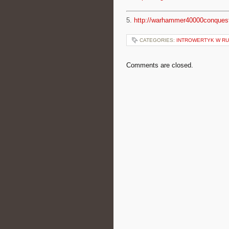
5.
http://warhammer40000conques
CATEGORIES:
INTROWERTYK W RUC
Comments are closed.