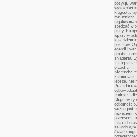
pozycji. War
wysokości kr
kręgosłup by
rozluźnione.
regulowaną 
spędzać w po
plecy. Kolej
wpaść w puła
kaw dziennie
posiłków. Or
energii i wa
prostych zmi
śniadania, w
zastąpienie
orzechami –
Nie trzeba r
zamienianie
lepsze. Nie 
Praca biurow
odpowiedzial
trudnymi kli
Długotrwały 
odpornościo
ważne jest r
napięciem: 
przerwach, t
także dbało
zawodowym a
świadomego 
przeciążone