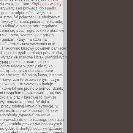
lu życia jest sen. Zbyt
baza wiedzy
rzerywany sen prowadzi do spadku
, gorszej odporności i większej
na stres. W połączeniu z siedzącym
y tworzy to niebezpieczną mieszankę.
o zadbać o higienę snu: regularne
zenia się spać, ograniczenie ekranów
rzed snem, wyciszające rytuały
Organizm, który ma czas na
 dużo lepiej znosi wyzwania dnia
. Pracownik biurowy powinien pamiętać
ach społecznych. Izolacja przy biurku,
 wyłącznie mailowa i brak prawdziwych
yjają poczuciu osamotnienia.
bre relacje w pracy nie tylko
astrój, ale także stanowią bufor
zed stresem. Wspólna kawa, przerwa
ozmowę, zainteresowanie tym, czym
racownicy – to wszystko buduje
której łatwiej prosić o pomoc, dzielić
i i wspólnie rozwiązywać problemy.
życia w pracy biurowej to również
 wyznaczania granic. W dobie
 pracy zdalnej łatwo o sytuację, w
bowe maile sprawdzane są późno w
iadomienia „wpadają” nawet w
o prowadzi do chronicznego poczucia
cy” i utrudnia prawdziwy odpoczynek.
ne godziny dostępności, wyłączanie
 poza nimi i konsekwentne trzymanie