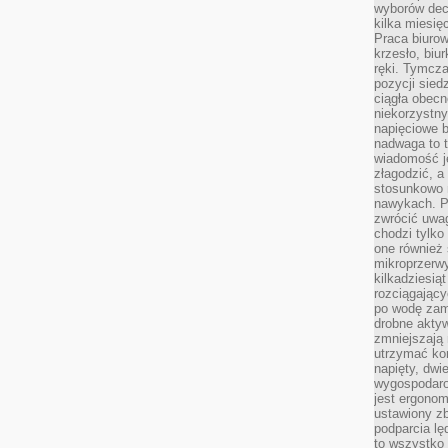
wyborów dec
kilka miesięc
Praca biurow
krzesło, biu
ręki. Tymcz
pozycji sied
ciągła obec
niekorzystny
napięciowe 
nadwaga to 
wiadomość j
złagodzić, a
stosunkowo 
nawykach. P
zwrócić uwag
chodzi tylko
one również
mikroprzerwy
kilkadziesią
rozciągający
po wodę zam
drobne aktyw
zmniejszają
utrzymać kon
napięty, dwi
wygospodar
jest ergonom
ustawiony zb
podparcia lę
to wszystko 