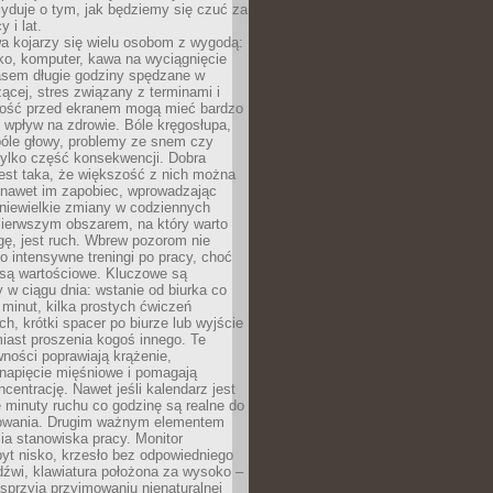
yduje o tym, jak będziemy się czuć za
y i lat.
a kojarzy się wielu osobom z wygodą:
rko, komputer, kawa na wyciągnięcie
asem długie godziny spędzane w
zącej, stres związany z terminami i
ność przed ekranem mogą mieć bardzo
 wpływ na zdrowie. Bóle kręgosłupa,
bóle głowy, problemy ze snem czy
tylko część konsekwencji. Dobra
est taka, że większość z nich można
 nawet im zapobiec, wprowadzając
niewielkie zmiany w codziennych
ierwszym obszarem, na który warto
ę, jest ruch. Wbrew pozorom nie
 o intensywne treningi po pracy, choć
 są wartościowe. Kluczowe są
 w ciągu dnia: wstanie od biurka co
t minut, kilka prostych ćwiczeń
ch, krótki spacer po biurze lub wyjście
iast proszenia kogoś innego. Te
ności poprawiają krążenie,
 napięcie mięśniowe i pomagają
centrację. Nawet jeśli kalendarz jest
e minuty ruchu co godzinę są realne do
owania. Drugim ważnym elementem
ia stanowiska pracy. Monitor
yt nisko, krzesło bez odpowiedniego
dźwi, klawiatura położona za wysoko –
sprzyja przyjmowaniu nienaturalnej