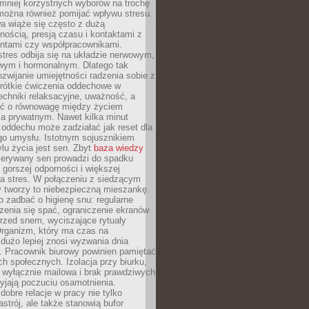
 mniej korzystnych wyborów na trochę
można również pomijać wpływu stresu.
a wiąże się często z dużą
nością, presją czasu i kontaktami z
entami czy współpracownikami.
stres odbija się na układzie nerwowym,
wym i hormonalnym. Dlatego tak
ozwijanie umiejętności radzenia sobie z
krótkie ćwiczenia oddechowe w
echniki relaksacyjne, uważność, a
ść o równowagę między życiem
 prywatnym. Nawet kilka minut
oddechu może zadziałać jak reset dla
go umysłu. Istotnym sojusznikiem
lu życia jest sen. Zbyt
baza wiedzy
rzerywany sen prowadzi do spadku
, gorszej odporności i większej
na stres. W połączeniu z siedzącym
y tworzy to niebezpieczną mieszankę.
o zadbać o higienę snu: regularne
zenia się spać, ograniczenie ekranów
rzed snem, wyciszające rytuały
Organizm, który ma czas na
 dużo lepiej znosi wyzwania dnia
. Pracownik biurowy powinien pamiętać
ach społecznych. Izolacja przy biurku,
 wyłącznie mailowa i brak prawdziwych
yjają poczuciu osamotnienia.
bre relacje w pracy nie tylko
astrój, ale także stanowią bufor