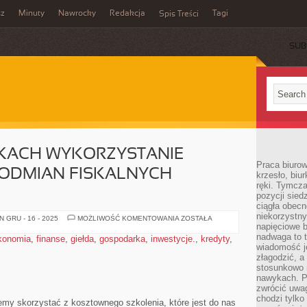
sz
Minuty
Nawrocky
Redakcja
Tagi
Spis Treści
SUB
KACH WYKORZYSTANIE
Praca biurow
ODMIAN FISKALNYCH
krzesło, biu
ręki. Tymcz
pozycji sied
ciągła obec
niekorzystny
W
 GRU - 16 - 2025
MOŻLIWOŚĆ KOMENTOWANIA
ZOSTAŁA
WIELU
napięciowe 
WYPADKACH
nadwaga to 
konomia
,
finanse
,
giełda
,
gospodarka
,
inwestycje.
,
kredyty
,
WYKORZYSTANIE
wiadomość j
SZCZEGÓLNYCH
ODMIAN
złagodzić, a
FISKALNYCH
stosunkowo 
URZĄDZEŃ
nawykach. P
zwrócić uwag
chodzi tylko
my skorzystać z kosztownego szkolenia, które jest do nas