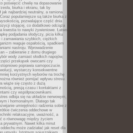
to poświęcić chwilę na dopasowanie
zesła, biurka i ekranu, tak by
ł jak najbardziej neutralny, a ramiona
 Coraz popularniejsze są także biurka z
wysokością, pozwalające część dnia
zycji stojącej, co dodatkowo odciąża
na kwestia to nawyki żywieniowe. Łatwo
pkę podjadania słodyczy, picia kilku
 i zamawiania szybkich, ciężkich
ganizm reaguje ospałością, spadkiem
haniami nastroju. Wprowadzenie
an – zabieranie z domu drugiego
ybór wody zamiast słodkich napojów,
 części przekąsek owocami czy
 stopniowo poprawia samopoczucie.
ewolucji, wystarczy konsekwentne
 mniej korzystnych wyborów na trochę
można również pomijać wpływu stresu.
a wiąże się często z dużą
nością, presją czasu i kontaktami z
entami czy współpracownikami.
stres odbija się na układzie nerwowym,
wym i hormonalnym. Dlatego tak
ozwijanie umiejętności radzenia sobie z
krótkie ćwiczenia oddechowe w
echniki relaksacyjne, uważność, a
ść o równowagę między życiem
 prywatnym. Nawet kilka minut
oddechu może zadziałać jak reset dla
go umysłu. Istotnym sojusznikiem