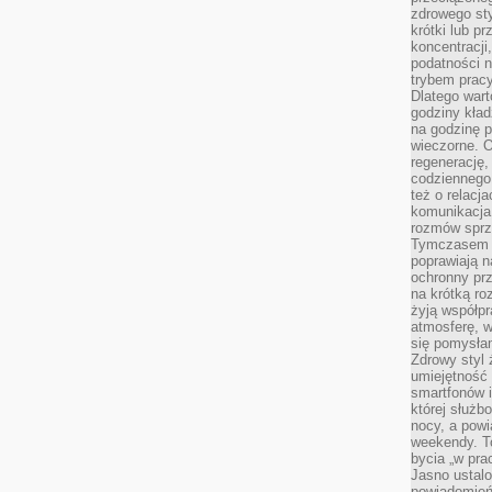
zdrowego sty
krótki lub p
koncentracji
podatności 
trybem prac
Dlatego wart
godziny kład
na godzinę p
wieczorne. 
regenerację,
codziennego
też o relacj
komunikacja
rozmów sprz
Tymczasem do
poprawiają n
ochronny pr
na krótką r
żyją współp
atmosferę, w 
się pomysłam
Zdrowy styl 
umiejętność
smartfonów i
której służ
nocy, a pow
weekendy. T
bycia „w pra
Jasno ustalo
powiadomień