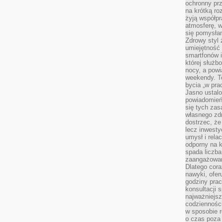
ochronny pr
na krótką r
żyją współp
atmosferę, w 
się pomysłam
Zdrowy styl 
umiejętność
smartfonów i
której służ
nocy, a pow
weekendy. T
bycia „w pra
Jasno ustalo
powiadomień
się tych zas
własnego zd
dostrzec, że
lecz inwesty
umysł i relac
odporny na k
spada liczba
zaangażowan
Dlatego cora
nawyki, ofer
godziny pra
konsultacji 
najważniejs
codzienności
w sposobie r
o czas poza