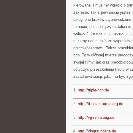
kierowane. I musimy wtrącić o t
zakresie. Tak z pewnością jesteśm
usługi bhp kraków są prowadzone p
temacie, posiadają wykształcenie,
wskazać, że szkolenia przez nic
musimy nadmienić, że wspaniałym
przeciwpożarowej. Także pracobior
bhp. To w głównej mierze pracoda
swojej firmy, jak oraz pracobiorcó
dotyczyć przeszkolenia kadry w z
zasad ewakuacji, jaka ma być zgo
1.
http://triple-hhh.de
2.
http://tt-bezirk-arnsberg.de
3.
http://vg-rennsteig.de
4.
http://vingtsundelta.de