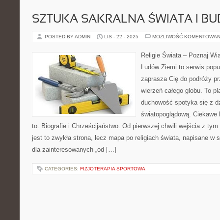
SZTUKA SAKRALNA ŚWIATA I B
POSTED BY ADMIN
LIS - 22 - 2025
MOŻLIWOŚĆ KOMENTOWAN
Religie Świata – Poznaj Wi
Ludów Ziemi to serwis popu
zaprasza Cię do podróży p
wierzeń całego globu. To pl
duchowość spotyka się z dzi
światopoglądową. Ciekawe k
to: Biografie i Chrześcijaństwo. Od pierwszej chwili wejścia z ty
jest to zwykła strona, lecz mapa po religiach świata, napisane w
dla zainteresowanych „od […]
CATEGORIES:
FIZJOTERAPIA SPORTOWA