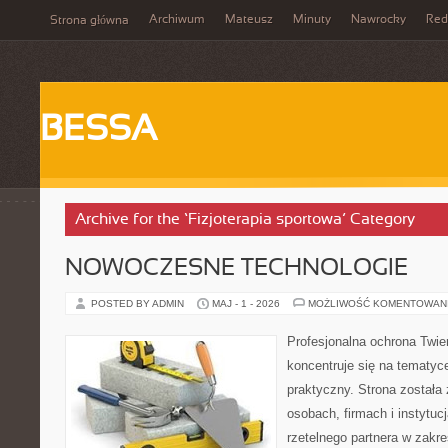
Archiwum
Mateusz
Minuty
Nawrocky
Red
Strona główna
BESSA
Archive for the ‘Fizjoterapia sportowa’ Category
NOWOCZESNE TECHNOLOGIE
POSTED BY ADMIN
MAJ - 1 - 2026
MOŻLIWOŚĆ KOMENTOWAN
Profesjonalna ochrona Twier
koncentruje się na tematy
praktyczny. Strona została
osobach, firmach i instytuc
rzetelnego partnera w zakr