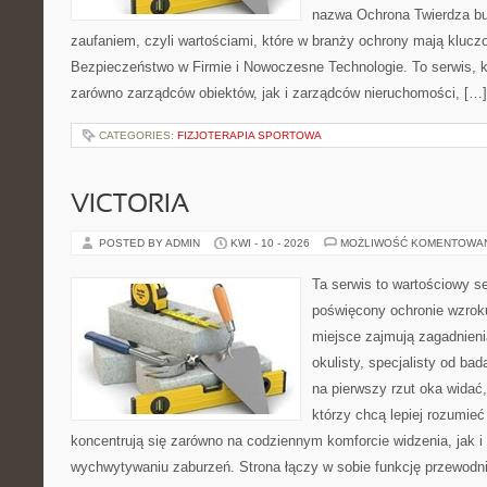
nazwa Ochrona Twierdza bu
zaufaniem, czyli wartościami, które w branży ochrony mają klucz
Bezpieczeństwo w Firmie i Nowoczesne Technologie. To serwis, 
zarówno zarządców obiektów, jak i zarządców nieruchomości, […]
CATEGORIES:
FIZJOTERAPIA SPORTOWA
VICTORIA
POSTED BY ADMIN
KWI - 10 - 2026
MOŻLIWOŚĆ KOMENTOWA
Ta serwis to wartościowy s
poświęcony ochronie wzroku
miejsce zajmują zagadnieni
okulisty, specjalisty od ba
na pierwszy rzut oka widać, 
którzy chcą lepiej rozumieć
koncentrują się zarówno na codziennym komforcie widzenia, jak 
wychwytywaniu zaburzeń. Strona łączy w sobie funkcję przewodni