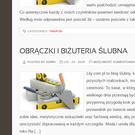
warto podchodzić umiejętnie
Co autentycznie każdy z moich czytelników powinien wiedzieć odn
Według mnie odpowiednia jest pościel 3d – ostatnio pościele z t
CATEGORIES:
THAIFUN
OBRĄCZKI I BIŻUTERIA ŚLUBNA
POSTED BY ADMIN
LIS - 24 - 2025
MOŻLIWOŚĆ KOMENTOWAN
Lily.com.pl to blog ślubny, 
przyszłych małżonkach, ma
ceremonii. To świat, w któ
wielkiego dnia przestają by
przyjemną przygodą krok po
przewodnik po świecie wedd
sobie idee, merytoryczne wskazówki oraz fachową wiedzę, aby p
uroczystość dopracowaną w każdym szczególe. Moda i uroda dla 
roku Na […]