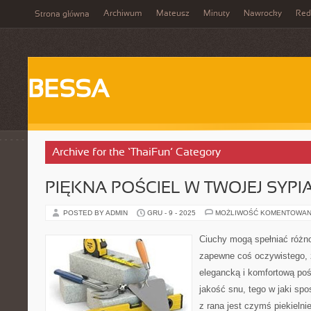
Archiwum
Mateusz
Minuty
Nawrocky
Red
Strona główna
BESSA
Archive for the ‘ThaiFun’ Category
PIĘKNA POŚCIEL W TWOJEJ SYPI
POSTED BY ADMIN
GRU - 9 - 2025
MOŻLIWOŚĆ KOMENTOWAN
Ciuchy mogą spełniać różno
zapewne coś oczywistego, 
elegancką i komfortową poś
jakość snu, tego w jaki sp
z rana jest czymś piekielni