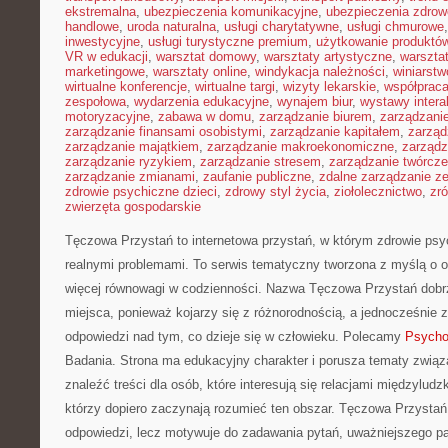
ekstremalna
,
ubezpieczenia komunikacyjne
,
ubezpieczenia zdrow
handlowe
,
uroda naturalna
,
usługi charytatywne
,
usługi chmurowe
inwestycyjne
,
usługi turystyczne premium
,
użytkowanie produktó
VR w edukacji
,
warsztat domowy
,
warsztaty artystyczne
,
warsztat
marketingowe
,
warsztaty online
,
windykacja należności
,
winiarstw
wirtualne konferencje
,
wirtualne targi
,
wizyty lekarskie
,
współpraca
zespołowa
,
wydarzenia edukacyjne
,
wynajem biur
,
wystawy inter
motoryzacyjne
,
zabawa w domu
,
zarządzanie biurem
,
zarządzan
zarządzanie finansami osobistymi
,
zarządzanie kapitałem
,
zarząd
zarządzanie majątkiem
,
zarządzanie makroekonomiczne
,
zarządz
zarządzanie ryzykiem
,
zarządzanie stresem
,
zarządzanie twórcze
zarządzanie zmianami
,
zaufanie publiczne
,
zdalne zarządzanie z
zdrowie psychiczne dzieci
,
zdrowy styl życia
,
ziołolecznictwo
,
zr
zwierzęta gospodarskie
Tęczowa Przystań to internetowa przystań, w którym zdrowie psy
realnymi problemami. To serwis tematyczny tworzona z myślą o 
więcej równowagi w codzienności. Nazwa Tęczowa Przystań dobrz
miejsca, ponieważ kojarzy się z różnorodnością, a jednocześnie
odpowiedzi nad tym, co dzieje się w człowieku. Polecamy
Psycho
Badania. Strona ma edukacyjny charakter i porusza tematy związ
znaleźć treści dla osób, które interesują się relacjami międzyludzk
którzy dopiero zaczynają rozumieć ten obszar. Tęczowa Przystań
odpowiedzi, lecz motywuje do zadawania pytań, uważniejszego pat