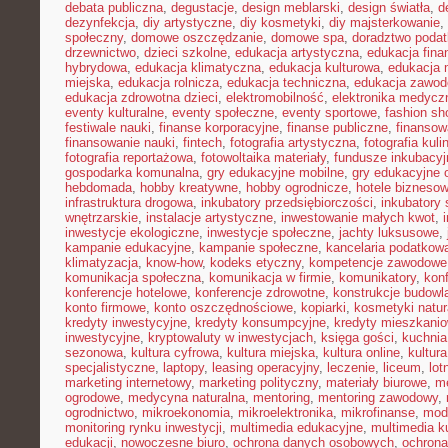
debata publiczna
,
degustacje
,
design meblarski
,
design światła
,
d
dezynfekcja
,
diy artystyczne
,
diy kosmetyki
,
diy majsterkowanie
,
społeczny
,
domowe oszczędzanie
,
domowe spa
,
doradztwo poda
drzewnictwo
,
dzieci szkolne
,
edukacja artystyczna
,
edukacja fina
hybrydowa
,
edukacja klimatyczna
,
edukacja kulturowa
,
edukacja
miejska
,
edukacja rolnicza
,
edukacja techniczna
,
edukacja zawo
edukacja zdrowotna dzieci
,
elektromobilność
,
elektronika medycz
eventy kulturalne
,
eventy społeczne
,
eventy sportowe
,
fashion sh
festiwale nauki
,
finanse korporacyjne
,
finanse publiczne
,
finansow
finansowanie nauki
,
fintech
,
fotografia artystyczna
,
fotografia kuli
fotografia reportażowa
,
fotowoltaika materiały
,
fundusze inkubacyj
gospodarka komunalna
,
gry edukacyjne mobilne
,
gry edukacyjne o
hebdomada
,
hobby kreatywne
,
hobby ogrodnicze
,
hotele bizneso
infrastruktura drogowa
,
inkubatory przedsiębiorczości
,
inkubatory 
wnętrzarskie
,
instalacje artystyczne
,
inwestowanie małych kwot
,
inwestycje ekologiczne
,
inwestycje społeczne
,
jachty luksusowe
,
kampanie edukacyjne
,
kampanie społeczne
,
kancelaria podatkow
klimatyzacja
,
know-how
,
kodeks etyczny
,
kompetencje zawodowe
komunikacja społeczna
,
komunikacja w firmie
,
komunikatory
,
kon
konferencje hotelowe
,
konferencje zdrowotne
,
konstrukcje budowl
konto firmowe
,
konto oszczędnościowe
,
kopiarki
,
kosmetyki natur
kredyty inwestycyjne
,
kredyty konsumpcyjne
,
kredyty mieszkani
inwestycyjne
,
kryptowaluty w inwestycjach
,
księga gości
,
kuchni
sezonowa
,
kultura cyfrowa
,
kultura miejska
,
kultura online
,
kultur
specjalistyczne
,
laptopy
,
leasing operacyjny
,
leczenie
,
liceum
,
lot
marketing internetowy
,
marketing polityczny
,
materiały biurowe
,
me
ogrodowe
,
medycyna naturalna
,
mentoring
,
mentoring zawodowy
,
ogrodnictwo
,
mikroekonomia
,
mikroelektronika
,
mikrofinanse
,
mod
monitoring rynku inwestycji
,
multimedia edukacyjne
,
multimedia ku
edukacji
,
nowoczesne biuro
,
ochrona danych osobowych
,
ochrona