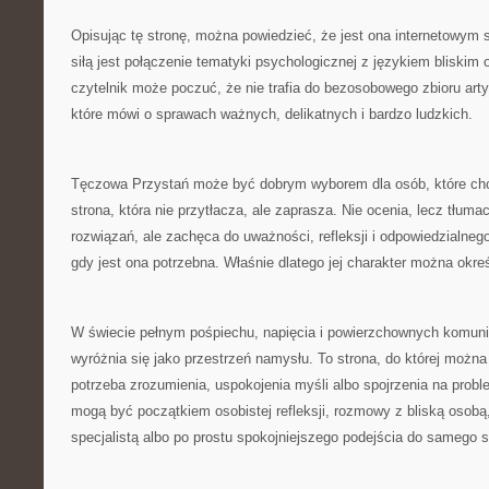
Opisując tę stronę, można powiedzieć, że jest ona internetowym s
siłą jest połączenie tematyki psychologicznej z językiem bliskim 
czytelnik może poczuć, że nie trafia do bezosobowego zbioru arty
które mówi o sprawach ważnych, delikatnych i bardzo ludzkich.
Tęczowa Przystań może być dobrym wyborem dla osób, które ch
strona, która nie przytłacza, ale zaprasza. Nie ocenia, lecz tłum
rozwiązań, ale zachęca do uważności, refleksji i odpowiedzialne
gdy jest ona potrzebna. Właśnie dlatego jej charakter można okreś
W świecie pełnym pośpiechu, napięcia i powierzchownych komun
wyróżnia się jako przestrzeń namysłu. To strona, do której można
potrzeba zrozumienia, uspokojenia myśli albo spojrzenia na problem
mogą być początkiem osobistej refleksji, rozmowy z bliską osobą,
specjalistą albo po prostu spokojniejszego podejścia do samego s