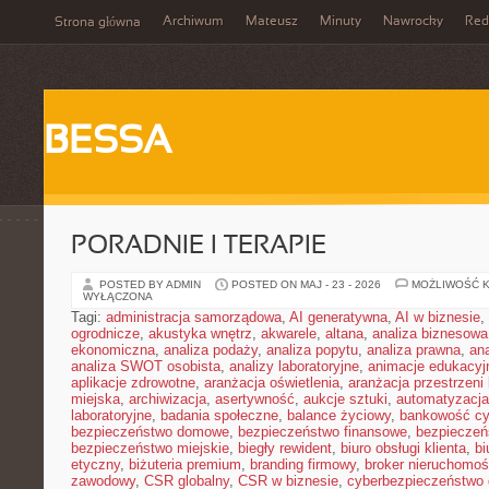
Archiwum
Mateusz
Minuty
Nawrocky
Red
Strona główna
BESSA
PORADNIE I TERAPIE
POSTED BY ADMIN
POSTED ON MAJ - 23 - 2026
MOŻLIWOŚĆ 
WYŁĄCZONA
Tagi:
administracja samorządowa
,
AI generatywna
,
AI w biznesie
,
ogrodnicze
,
akustyka wnętrz
,
akwarele
,
altana
,
analiza biznesowa
ekonomiczna
,
analiza podaży
,
analiza popytu
,
analiza prawna
,
an
analiza SWOT osobista
,
analizy laboratoryjne
,
animacje edukacyj
aplikacje zdrowotne
,
aranżacja oświetlenia
,
aranżacja przestrzeni 
miejska
,
archiwizacja
,
asertywność
,
aukcje sztuki
,
automatyzacj
laboratoryjne
,
badania społeczne
,
balance życiowy
,
bankowość cy
bezpieczeństwo domowe
,
bezpieczeństwo finansowe
,
bezpieczeń
bezpieczeństwo miejskie
,
biegły rewident
,
biuro obsługi klienta
,
bi
etyczny
,
biżuteria premium
,
branding firmowy
,
broker nieruchomoś
zawodowy
,
CSR globalny
,
CSR w biznesie
,
cyberbezpieczeństwo