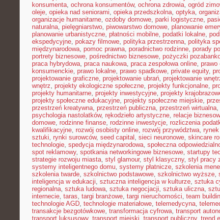
konsumenta
,
ochrona konsumentów
,
ochrona zdrowia
,
ogród zim
oleje
,
opieka nad seniorami
,
opieka przedszkolna
,
optyka
,
organi
organizacje humanitarne
,
ozdoby domowe
,
parki logistyczne
,
pasi
naturalna
,
pielęgniarstwo
,
piwowarstwo domowe
,
planowanie emer
planowanie urbanistyczne
,
płatności mobilne
,
podatki lokalne
,
pod
ekspedycyjne
,
pokazy filmowe
,
polityka przestrzenna
,
polityka s
międzynarodowa
,
pomoc prawna
,
poradnictwo rodzinne
,
porady p
portrety biznesowe
,
pośrednictwo biznesowe
,
pożyczki pozabank
praca hybrydowa
,
praca naukowa
,
praca zespołowa online
,
prawo 
konsumenckie
,
prawo lokalne
,
prawo spadkowe
,
private equity
,
pr
projektowanie graficzne
,
projektowanie ubrań
,
projektowanie wnętr
wnętrz
,
projekty ekologiczne społeczne
,
projekty funkcjonalne
,
pr
projekty humanitarne
,
projekty inwestycyjne
,
projekty krajobrazow
projekty społeczne edukacyjne
,
projekty społeczne miejskie
,
prze
przestrzeń kreatywna
,
przestrzeń publiczna
,
przestrzeń wirtualna
psychologia nastolatków
,
rękodzieło artystyczne
,
relacje bizneso
domowe
,
rodzinne finanse
,
rodzinne inwestycje
,
rozliczenia poda
kwalifikacyjne
,
rozwój osobisty online
,
rozwój przywództwa
,
rynek
sztuki
,
rynki surowców
,
seed capital
,
sieci neuronowe
,
skincare ro
technologie
,
spedycja międzynarodowa
,
społeczna odpowiedzialn
spot reklamowy
,
spotkania networkingowe biznesowe
,
startupy te
strategie rozwoju miasta
,
styl glamour
,
styl klasyczny
,
styl pracy 
systemy inteligentnego domu
,
systemy płatnicze
,
szkolenia mene
szkolenia twarde
,
szkolnictwo podstawowe
,
szkolnictwo wyższe
,
inteligencja w edukacji
,
sztuczna inteligencja w kulturze
,
sztuka c
regionalna
,
sztuka ludowa
,
sztuka negocjacji
,
sztuka uliczna
,
szt
internecie
,
taras
,
targi branżowe
,
targi nieruchomości
,
team buildi
technologie AGD
,
technologie materiałowe
,
telemedycyna
,
teleme
transakcje bezgotówkowe
,
transformacja cyfrowa
,
transport auto
transport luksusowy
,
transport miejski
,
transport publiczny
,
trend 