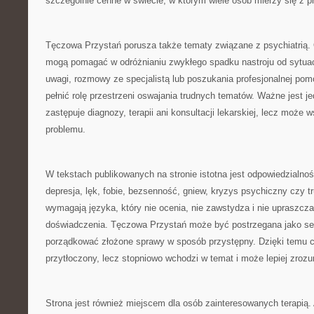
szczególnie cenne w świecie, w którym wiele osób mierzy się z pr
Tęczowa Przystań porusza także tematy związane z psychiatrią.
mogą pomagać w odróżnianiu zwykłego spadku nastroju od sytuac
uwagi, rozmowy ze specjalistą lub poszukania profesjonalnej po
pełnić rolę przestrzeni oswajania trudnych tematów. Ważne jest jed
zastępuje diagnozy, terapii ani konsultacji lekarskiej, lecz może 
problemu.
W tekstach publikowanych na stronie istotna jest odpowiedzialnoś
depresja, lęk, fobie, bezsenność, gniew, kryzys psychiczny czy t
wymagają języka, który nie ocenia, nie zawstydza i nie upraszcz
doświadczenia. Tęczowa Przystań może być postrzegana jako serw
porządkować złożone sprawy w sposób przystępny. Dzięki temu cz
przytłoczony, lecz stopniowo wchodzi w temat i może lepiej zroz
Strona jest również miejscem dla osób zainteresowanych terapią.