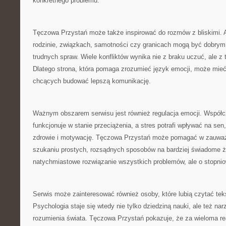
konkretnego problemu.
Tęczowa Przystań może także inspirować do rozmów z bliskimi. 
rodzinie, związkach, samotności czy granicach mogą być dobry
trudnych spraw. Wiele konfliktów wynika nie z braku uczuć, ale z 
Dlatego strona, która pomaga zrozumieć język emocji, może mieć
chcących budować lepszą komunikację.
Ważnym obszarem serwisu jest również regulacja emocji. Współc
funkcjonuje w stanie przeciążenia, a stres potrafi wpływać na sen,
zdrowie i motywację. Tęczowa Przystań może pomagać w zauważa
szukaniu prostych, rozsądnych sposobów na bardziej świadome ży
natychmiastowe rozwiązanie wszystkich problemów, ale o stopniow
Serwis może zainteresować również osoby, które lubią czytać tek
Psychologia staje się wtedy nie tylko dziedziną nauki, ale też n
rozumienia świata. Tęczowa Przystań pokazuje, że za wieloma rea