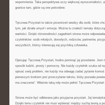
wspomnienia. Taka perspektywa uczy większej wyrozumiałości, a
granice tam, gdzie są one potrzebne.
Tęczowa Przystań to także przestrzeń wiedzy dla osób, które chc
tym, jak działa umysł i emocje. Można tu znaleźć tematy dotycz
wartości. Dzięki różnorodności zagadnień strona może odpowiadać
czytelników: osób młodych, dorosłych, rodziców, partnerów, przyj
wszystkich, którzy interesują się psychiką człowieka.
Opisując Tęczową Przystań, trudno pominąć jej przesłanie. Jest n
sposób ludzki, prosty i pomocny. Nie każdy czytelnik szuka od raz
opisać swój problem, nie każdy ma odwagę zadać pytanie komuś
pierwszym krokiem jest przeczytanie tekstu, który pozwala powiedz
ma znaczenie”. Właśnie taką rolę może pełnić Tęczowa Przystań
Strona może być odbierana jako przyjazna przystań. Jej tematyk
Dzięki temu czytelnik nie musi wybierać między suchą teorią a 