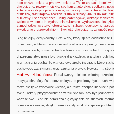
rada prawna
,
reklama prasowa
,
reklama TV
,
restauracje hotelowe
ekologiczne
,
rowery miejskie
,
spotkania autorskie
,
spotkania net
sztuczna inteligencja w biznesie
,
sztuka cyfrowa
,
sztuka dla dzie
graficzny
,
teatr improwizowany
,
teatry alternatywne
,
testy A/B
,
tł
publiczny
,
user experience
,
usługi cateringowe
,
wakacje z dziećm
wellness w hotelach
,
wydarzenia kulturalne
,
wydawnictwa książk
samochodów
,
wystawy fotograficzne
,
zabawki edukacyjne
,
zarzą
zwiedzanie z przewodnikiem
,
żywność ekologiczna
,
żywność regi
Blog religijny dedykowany ludzi wiary, który splata codzienność
przestrzeń, w którym wiara nie jest pozbawiona praktycznego wy
w obowiązkach, w momentach wdzięczności i w próbach. Blog prz
chrześcijaństwo może być bliskie dla każdego, a artykuły publik
w umacnianiu ducha. To wartościowe źródło inspiracji, które zach
duchowego zatrzymania oraz szukania prawdy. Nowości na stroni
Modlitwy i Nabożeństwa
. Portal tworzy miejsce, w której przenika
tradycja chrześcijańska oraz praktyczne problemy życia duchowe
może nie tylko zdobywać wiedzę, ale także czerpać inspiracje p
życia. Teksty przygotowane są w taki sposób, aby być jednocześn
wartościowe. Blog nie ogranicza się wyłącznie do suchych inform
poruszane kwestie, dzięki czemu każdy artykuł staje się punktem
poznawania.