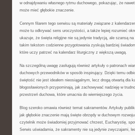
w odnajdywaniu własnego rytmu duchowego, pokazując, że nawet 
może mieć głębokie znaczenie.
Cennym filarem tego serwisu są materiały związane z kalendarz
może tu odkrywać sens uroczystości, a także lepiej rozumieć okre
ukazuje, że święta religijne nie są jedynie tradycją, ale szansą 
takim tekstom codzienne przygotowania zyskują bardziej świadom
które uczy patrzeć na kalendarz liturgiczny z większą uwagą.
Na szczególną uwagę zasługują również artykuły o patronach wiar
duchowych przewodników w sposób inspirujący. Dzięki temu odbi
świętość nie jest ideałem nieosiągalnym, lecz drogą otwartą dla k
błogosławionych przypominają, jak zachowywać nadzieję w trudn
przestrzeń duchowa, które umacnia do wierniejszego życia.
Blog szeroko omawia również temat sakramentów. Artykuły publiko
jak głębokie znaczenie mają święte obrzędy w duchowym rozwoju
czytelnik może świadomiej przyjmować chrzest, Eucharystię, sp
Serwis uświadamia, że sakramenty nie są jedynie zwyczajami, 