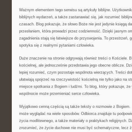
Ważnym elementem tego serwisu są artykuły biblijne. Użytkownik
biblijnych wydarzeń, a także zastanawiać się, jak rozumieć bibli
czasach. Blog pokazuje, że słowo Boże nie jest jedynie księgą 
przesłaniem, która prowadzi przez codzienność. Dzięki jasnym o
zagadnienia stają się łatwiejsze do przyswojenia. To przestrzeń, gd
spotyka się z realnymi pytaniami człowieka.
Duże znaczenie na stronie odgrywają również treści o Kościele. Bl
kościelnej, ale jednocześnie przedstawia jego obecne oblicze. D
lepiej rozumieć, czym pozostaje wspólnota wierzących. Treści dot
ułatwiają spojrzeć na rzeczywistość kościelną nie tylko jako na st
miejsce spotkania z Bogiem i ludźmi. To blog, który pokazuje, ż
wspólnocie może przemieniać serce człowieka.
Wyjątkowo cenną częścią są także teksty o rozmowie z Bogiem. P
może wyglądać na wiele sposobów. Odbiorca znajduje tu podpowi
życia modlitewnego, a także materiały o praktykach religijnych. D
zrozumieć, że życie duchowe nie musi być schematyczne, lecz 