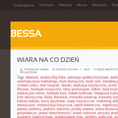
Archiwum
Mateusz
Minuty
Nawrocky
Red
Strona główna
BESSA
WIARA NA CO DZIEŃ
POSTED BY ADMIN
POSTED ON KWI - 7 - 2026
MOŻLIWOŚĆ K
WYŁĄCZONA
Tagi:
adwokat
,
analiza Big Data
,
animacje społecznościowe
,
audi
automatyzacja marketingu
,
biuro tłumaczeń
,
book club
,
branding 
content video
,
druk książek
,
ebooki
,
edukacja turystyczna
,
event
filmowe
,
festiwale muzyczne
,
filmy promocyjne
,
folklor
,
food truck
edukacyjne online
,
hodowla koni
,
hotele butikowe
,
integracja kult
kino artystyczne
,
kluby literackie
,
komedia stand-up
,
koncerty ka
kultura ludowa
,
kursy językowe
,
mapy turystyczne
,
marketing afil
rekreacyjne
,
motoryzacja klasyczna
,
ogród botaniczny
,
organizac
planery podróży
,
podróże rodzinne
,
porady prawne
,
prasa bizneso
gospodarcze
,
prawo nieruchomości
,
prawo rodzinne
,
procesy prod
programy lojalnościowe
,
projektowanie logo
,
projekty graficzne
,
ps