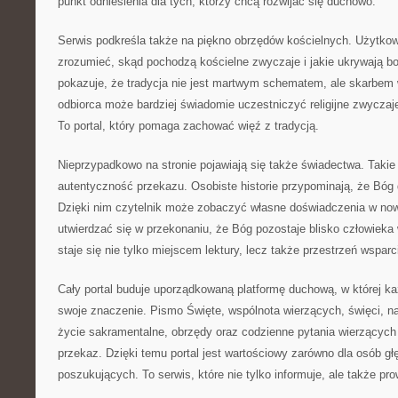
punkt odniesienia dla tych, którzy chcą rozwijać się duchowo.
Serwis podkreśla także na piękno obrzędów kościelnych. Użytkow
zrozumieć, skąd pochodzą kościelne zwyczaje i jakie ukrywają bo
pokazuje, że tradycja nie jest martwym schematem, ale skarbem 
odbiorca może bardziej świadomie uczestniczyć religijne zwyczaje 
To portal, który pomaga zachować więź z tradycją.
Nieprzypadkowo na stronie pojawiają się także świadectwa. Takie
autentyczność przekazu. Osobiste historie przypominają, że Bóg 
Dzięki nim czytelnik może zobaczyć własne doświadczenia w now
utwierdzać się w przekonaniu, że Bóg pozostaje blisko człowieka w
staje się nie tylko miejscem lektury, lecz także przestrzeń wsparc
Cały portal buduje uporządkowaną platformę duchową, w której 
swoje znaczenie. Pismo Święte, wspólnota wierzących, święci, na
życie sakramentalne, obrzędy oraz codzienne pytania wierzących
przekaz. Dzięki temu portal jest wartościowy zarówno dla osób głę
poszukujących. To serwis, które nie tylko informuje, ale także prow