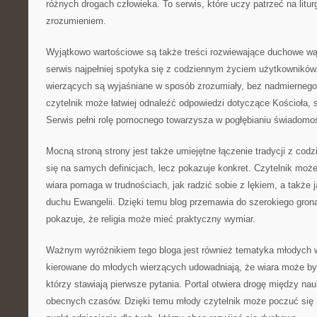
różnych drogach człowieka. To serwis, które uczy patrzeć na litu
zrozumieniem.
Wyjątkowo wartościowe są także treści rozwiewające duchowe wątp
serwis najpełniej spotyka się z codziennym życiem użytkowników.
wierzących są wyjaśniane w sposób zrozumiały, bez nadmiernego
czytelnik może łatwiej odnaleźć odpowiedzi dotyczące Kościoła, s
Serwis pełni rolę pomocnego towarzysza w pogłębianiu świadomości
Mocną stroną strony jest także umiejętne łączenie tradycji z codz
się na samych definicjach, lecz pokazuje konkret. Czytelnik może
wiara pomaga w trudnościach, jak radzić sobie z lękiem, a także
duchu Ewangelii. Dzięki temu blog przemawia do szerokiego grona
pokazuje, że religia może mieć praktyczny wymiar.
Ważnym wyróżnikiem tego bloga jest również tematyka młodych w
kierowane do młodych wierzących udowadniają, że wiara może by
którzy stawiają pierwsze pytania. Portal otwiera drogę między na
obecnych czasów. Dzięki temu młody czytelnik może poczuć się