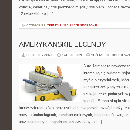
kulinarnych wskazówek dla osób, które szukają codziennych rozw
kolację, deser czy coś pysznego między posiłkami. Zobacz także
i Zamienniki. Na […]
CATEGORIES:
TRENDY I INSPIRACJE SPORTOWE
AMERYKAŃSKIE LEGENDY
POSTED BY ADMIN
KWI - 20 - 2026
MOŻLIWOŚĆ KOMENTOWA
Auto Jarmark to nowoczesna
interesują się światem poj
myślą o czytelnikach, któr
tematach związanych z mot
szukają treści podanych w 
sposób. Strona skupia się 
fanów czterech kółek oraz osób obserwujących rozwój branży jest
nowych technologiach, trendach rynkowych, bezpieczeństwie, ekol
oraz codziennych zagadnieniach związanych […]