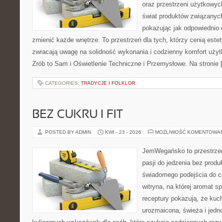
oraz przestrzeni użytkowyc
świat produktów związanych
pokazując jak odpowiednio 
zmienić każde wnętrze. To przestrzeń dla tych, którzy cenią este
zwracają uwagę na solidność wykonania i codzienny komfort uży
Zrób to Sam i Oświetlenie Techniczne i Przemysłowe. Na stronie 
CATEGORIES:
TRADYCJE I FOLKLOR
BEZ CUKRU I FIT
POSTED BY ADMIN
KWI - 23 - 2026
MOŻLIWOŚĆ KOMENTOWA
JemWegańsko to przestrzeń
pasji do jedzenia bez prod
świadomego podejścia do c
witryna, na której aromat s
receptury pokazują, że ku
urozmaicona, świeża i jed