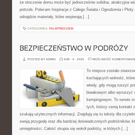
że otoczenie domu może być jednocześnie solidna, atrakcyjna wi
potrzeb. Polecam Inspiracje z Całego Świata i Ogrodzenia i Płoty
odnajdzie materiały, które wspierają […]
CATEGORIES:
PALMTREEVIEW
BEZPIECZEŃSTWO W PODRÓŻY
POSTED BY ADMIN
KWI - 4 - 2026
MOŻLIWOŚĆ KOMENTOWAN
To miejsce zostało stworz
kochających wolność, które 
wtedy, gdy mogą ruszyć pr
biwakowym albo wyruszyć 
kempingowym. To serwis in
tych, którzy cenią kontakt 
szukają użytecznych informacji. Znajdują się tu teksty dla czyte
swoją przygodę oraz dla bardziej doświadczonych podróżników, kt
umiejętności. Całość skupia się wokół podróży, w których […]