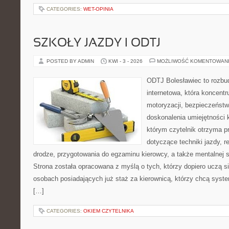
CATEGORIES:
WET-OPINIA
SZKOŁY JAZDY I ODTJ
POSTED BY ADMIN
KWI - 3 - 2026
MOŻLIWOŚĆ KOMENTOWAN
ODTJ Bolesławiec to rozbu
internetowa, która koncentr
motoryzacji, bezpieczeństw
doskonalenia umiejętności 
którym czytelnik otrzyma p
dotyczące techniki jazdy, r
drodze, przygotowania do egzaminu kierowcy, a także mentalnej 
Strona została opracowana z myślą o tych, którzy dopiero uczą si
osobach posiadających już staż za kierownicą, którzy chcą syst
[…]
CATEGORIES:
OKIEM CZYTELNIKA