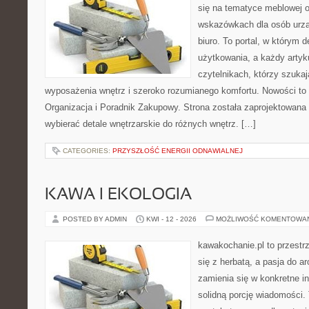
się na tematyce meblowej 
wskazówkach dla osób urzą
biuro. To portal, w którym 
użytkowania, a każdy artyk
czytelnikach, którzy szuk
wyposażenia wnętrz i szeroko rozumianego komfortu. Nowości to
Organizacja i Poradnik Zakupowy. Strona została zaprojektowana d
wybierać detale wnętrzarskie do różnych wnętrz. […]
CATEGORIES:
PRZYSZŁOŚĆ ENERGII ODNAWIALNEJ
KAWA I EKOLOGIA
POSTED BY ADMIN
KWI - 12 - 2026
MOŻLIWOŚĆ KOMENTOWA
kawakochanie.pl to przestr
się z herbatą, a pasja do 
zamienia się w konkretne in
solidną porcję wiadomości.