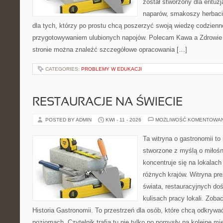
został stworzony dla entu
naparów, smakoszy herbaci
dla tych, którzy po prostu chcą poszerzyć swoją wiedzę codzienn
przygotowywaniem ulubionych napojów. Polecam Kawa a Zdrowie 
stronie można znaleźć szczegółowe opracowania […]
CATEGORIES:
PROBLEMY W EDUKACJI
RESTAURACJE NA ŚWIECIE
POSTED BY ADMIN
KWI - 11 - 2026
MOŻLIWOŚĆ KOMENTOWA
Ta witryna o gastronomii to
stworzone z myślą o miłośni
koncentruje się na lokalac
różnych krajów. Witryna pre
świata, restauracyjnych do
kulisach pracy lokali. Zobac
Historia Gastronomii. To przestrzeń dla osób, które chcą odkrywa
poziomach. Czytelnik trafia tu nie tylko po pomysły na kolejne mi