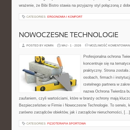
wrażenie, że Bibi Bistro stawia na przyjazny styl połączoną z d
CATEGORIES:
ERGONOMIA I KOMFORT
NOWOCZESNE TECHNOLOGIE
POSTED BY ADMIN
MAJ - 1 - 2026
MOŻLIWOŚĆ KOMENTOWAN
Profesjonalna ochrona Twier
koncentruje się na tematy
praktyczny. Strona została
osobach, firmach i instytuc
rzetelnego partnera w zakr
nazwa Ochrona Twierdza bu
zaufaniem, czyli wartościami, które w branży ochrony mają klucz
Bezpieczeństwo w Firmie i Nowoczesne Technologie. To serwis, 
zarówno zarządców obiektów, jak i zarządców nieruchomości, […]
CATEGORIES:
FIZJOTERAPIA SPORTOWA