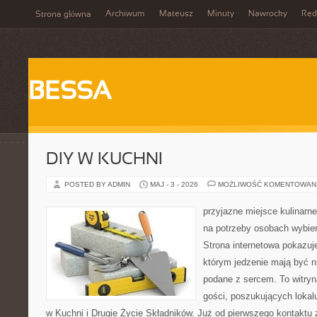
Archiwum
Mateusz
Minuty
Nawrocky
Red
Strona główna
BESSA
DIY W KUCHNI
POSTED BY ADMIN
MAJ - 3 - 2026
MOŻLIWOŚĆ KOMENTOWAN
przyjazne miejsce kulinarne
na potrzeby osobach wybie
Strona internetowa pokazuj
którym jedzenie mają być ni
podane z sercem. To witryn
gości, poszukujących loka
w Kuchni i Drugie Życie Składników. Już od pierwszego kontakt