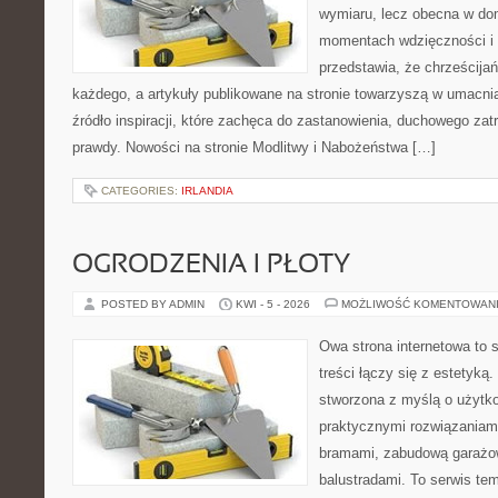
wymiaru, lecz obecna w do
momentach wdzięczności i 
przedstawia, że chrześcija
każdego, a artykuły publikowane na stronie towarzyszą w umacni
źródło inspiracji, które zachęca do zastanowienia, duchowego za
prawdy. Nowości na stronie Modlitwy i Nabożeństwa […]
CATEGORIES:
IRLANDIA
OGRODZENIA I PŁOTY
POSTED BY ADMIN
KWI - 5 - 2026
MOŻLIWOŚĆ KOMENTOWAN
Owa strona internetowa to 
treści łączy się z estetyką.
stworzona z myślą o użytk
praktycznymi rozwiązaniami
bramami, zabudową garażow
balustradami. To serwis tem