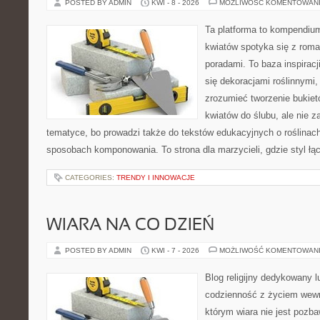
POSTED BY ADMIN
KWI - 8 - 2026
MOŻLIWOŚĆ KOMENTOWAN
Ta platforma to kompendium
kwiatów spotyka się z rom
poradami. To baza inspiracji
się dekoracjami roślinnymi,
zrozumieć tworzenie bukiet
kwiatów do ślubu, ale nie z
tematyce, bo prowadzi także do tekstów edukacyjnych o roślinach
sposobach komponowania. To strona dla marzycieli, gdzie styl łą
CATEGORIES:
TRENDY I INNOWACJE
WIARA NA CO DZIEŃ
POSTED BY ADMIN
KWI - 7 - 2026
MOŻLIWOŚĆ KOMENTOWAN
Blog religijny dedykowany lu
codzienność z życiem wewn
którym wiara nie jest pozb