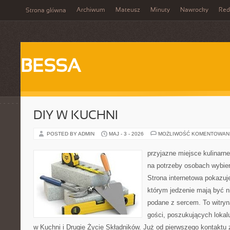
Archiwum
Mateusz
Minuty
Nawrocky
Red
Strona główna
BESSA
DIY W KUCHNI
POSTED BY ADMIN
MAJ - 3 - 2026
MOŻLIWOŚĆ KOMENTOWAN
przyjazne miejsce kulinarne
na potrzeby osobach wybie
Strona internetowa pokazuj
którym jedzenie mają być ni
podane z sercem. To witryn
gości, poszukujących loka
w Kuchni i Drugie Życie Składników. Już od pierwszego kontakt