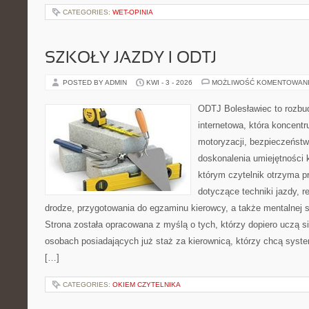
CATEGORIES:
WET-OPINIA
SZKOŁY JAZDY I ODTJ
POSTED BY ADMIN
KWI - 3 - 2026
MOŻLIWOŚĆ KOMENTOWAN
ODTJ Bolesławiec to rozbu
internetowa, która koncentr
motoryzacji, bezpieczeństw
doskonalenia umiejętności 
którym czytelnik otrzyma p
dotyczące techniki jazdy, r
drodze, przygotowania do egzaminu kierowcy, a także mentalnej 
Strona została opracowana z myślą o tych, którzy dopiero uczą si
osobach posiadających już staż za kierownicą, którzy chcą syst
[…]
CATEGORIES:
OKIEM CZYTELNIKA