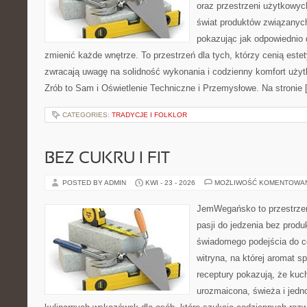
oraz przestrzeni użytkowyc
świat produktów związanych
pokazując jak odpowiednio 
zmienić każde wnętrze. To przestrzeń dla tych, którzy cenią este
zwracają uwagę na solidność wykonania i codzienny komfort uży
Zrób to Sam i Oświetlenie Techniczne i Przemysłowe. Na stronie 
CATEGORIES:
TRADYCJE I FOLKLOR
BEZ CUKRU I FIT
POSTED BY ADMIN
KWI - 23 - 2026
MOŻLIWOŚĆ KOMENTOWA
JemWegańsko to przestrzeń
pasji do jedzenia bez prod
świadomego podejścia do c
witryna, na której aromat s
receptury pokazują, że ku
urozmaicona, świeża i jed