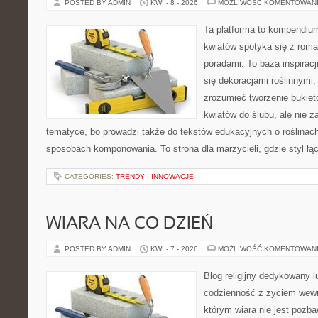
POSTED BY ADMIN
KWI - 8 - 2026
MOŻLIWOŚĆ KOMENTOWAN
Ta platforma to kompendium
kwiatów spotyka się z rom
poradami. To baza inspiracji
się dekoracjami roślinnymi,
zrozumieć tworzenie bukiet
kwiatów do ślubu, ale nie z
tematyce, bo prowadzi także do tekstów edukacyjnych o roślinach
sposobach komponowania. To strona dla marzycieli, gdzie styl łą
CATEGORIES:
TRENDY I INNOWACJE
WIARA NA CO DZIEŃ
POSTED BY ADMIN
KWI - 7 - 2026
MOŻLIWOŚĆ KOMENTOWAN
Blog religijny dedykowany lu
codzienność z życiem wewn
którym wiara nie jest pozb