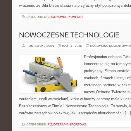
wrażenie, że Bibi Bistro stawia na przyjazny styl połączoną z d
CATEGORIES:
ERGONOMIA I KOMFORT
NOWOCZESNE TECHNOLOGIE
POSTED BY ADMIN
MAJ - 1 - 2026
MOŻLIWOŚĆ KOMENTOWAN
Profesjonalna ochrona Twier
koncentruje się na tematy
praktyczny. Strona została
osobach, firmach i instytuc
rzetelnego partnera w zakr
nazwa Ochrona Twierdza bu
zaufaniem, czyli wartościami, które w branży ochrony mają klucz
Bezpieczeństwo w Firmie i Nowoczesne Technologie. To serwis, 
zarówno zarządców obiektów, jak i zarządców nieruchomości, […]
CATEGORIES:
FIZJOTERAPIA SPORTOWA