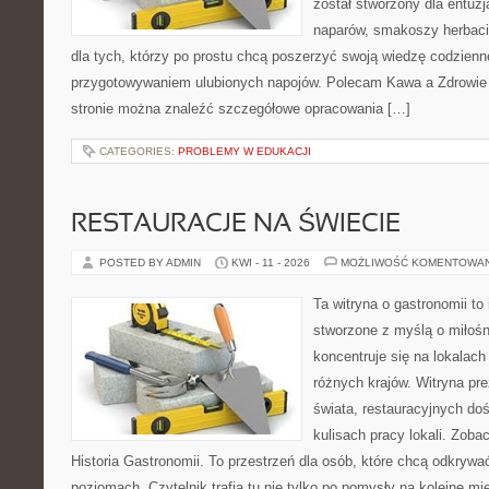
został stworzony dla entu
naparów, smakoszy herbaci
dla tych, którzy po prostu chcą poszerzyć swoją wiedzę codzienn
przygotowywaniem ulubionych napojów. Polecam Kawa a Zdrowie 
stronie można znaleźć szczegółowe opracowania […]
CATEGORIES:
PROBLEMY W EDUKACJI
RESTAURACJE NA ŚWIECIE
POSTED BY ADMIN
KWI - 11 - 2026
MOŻLIWOŚĆ KOMENTOWA
Ta witryna o gastronomii to
stworzone z myślą o miłośni
koncentruje się na lokalac
różnych krajów. Witryna pre
świata, restauracyjnych do
kulisach pracy lokali. Zobac
Historia Gastronomii. To przestrzeń dla osób, które chcą odkrywa
poziomach. Czytelnik trafia tu nie tylko po pomysły na kolejne mi