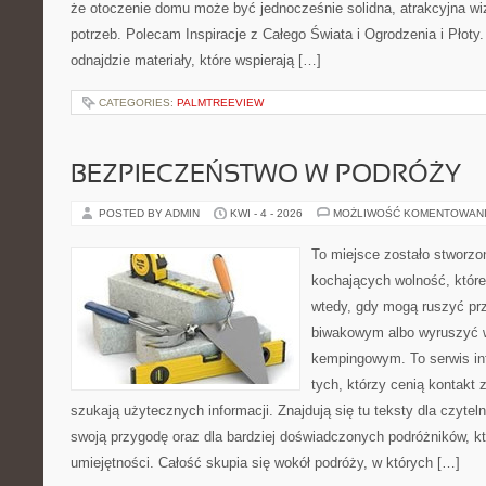
że otoczenie domu może być jednocześnie solidna, atrakcyjna wi
potrzeb. Polecam Inspiracje z Całego Świata i Ogrodzenia i Płoty
odnajdzie materiały, które wspierają […]
CATEGORIES:
PALMTREEVIEW
BEZPIECZEŃSTWO W PODRÓŻY
POSTED BY ADMIN
KWI - 4 - 2026
MOŻLIWOŚĆ KOMENTOWAN
To miejsce zostało stworz
kochających wolność, które 
wtedy, gdy mogą ruszyć pr
biwakowym albo wyruszyć 
kempingowym. To serwis in
tych, którzy cenią kontakt 
szukają użytecznych informacji. Znajdują się tu teksty dla czyte
swoją przygodę oraz dla bardziej doświadczonych podróżników, kt
umiejętności. Całość skupia się wokół podróży, w których […]