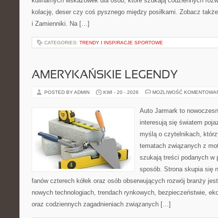
kulinarnych wskazówek dla osób, które szukają codziennych rozw
kolację, deser czy coś pysznego między posiłkami. Zobacz także
i Zamienniki. Na […]
CATEGORIES:
TRENDY I INSPIRACJE SPORTOWE
AMERYKAŃSKIE LEGENDY
POSTED BY ADMIN
KWI - 20 - 2026
MOŻLIWOŚĆ KOMENTOWA
Auto Jarmark to nowoczesna
interesują się światem poj
myślą o czytelnikach, któr
tematach związanych z mot
szukają treści podanych w 
sposób. Strona skupia się 
fanów czterech kółek oraz osób obserwujących rozwój branży jest
nowych technologiach, trendach rynkowych, bezpieczeństwie, ekol
oraz codziennych zagadnieniach związanych […]