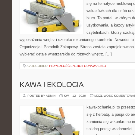
się na tematyce meblowej 
wskazówkach dla osób urzą
biuro. To portal, w którym 
użytkowania, a każdy artyk
czytelnikach, którzy szuk
wyposażenia wnętrz i szeroko rozumianego komfortu. Nowości to
Organizacja i Poradnik Zakupowy. Strona została zaprojektowana d
wybierać detale wnętrzarskie do różnych wnętrz. […]
CATEGORIES:
PRZYSZŁOŚĆ ENERGII ODNAWIALNEJ
KAWA I EKOLOGIA
POSTED BY ADMIN
KWI - 12 - 2026
MOŻLIWOŚĆ KOMENTOWA
kawakochanie.pl to przestr
się z herbatą, a pasja do 
zamienia się w konkretne in
solidną porcję wiadomości.