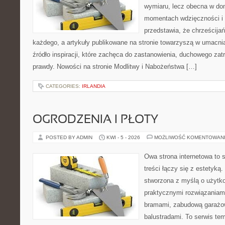
wymiaru, lecz obecna w do
momentach wdzięczności i 
przedstawia, że chrześcija
każdego, a artykuły publikowane na stronie towarzyszą w umacni
źródło inspiracji, które zachęca do zastanowienia, duchowego za
prawdy. Nowości na stronie Modlitwy i Nabożeństwa […]
CATEGORIES:
IRLANDIA
OGRODZENIA I PŁOTY
POSTED BY ADMIN
KWI - 5 - 2026
MOŻLIWOŚĆ KOMENTOWAN
Owa strona internetowa to 
treści łączy się z estetyką.
stworzona z myślą o użytk
praktycznymi rozwiązaniami
bramami, zabudową garażow
balustradami. To serwis tem