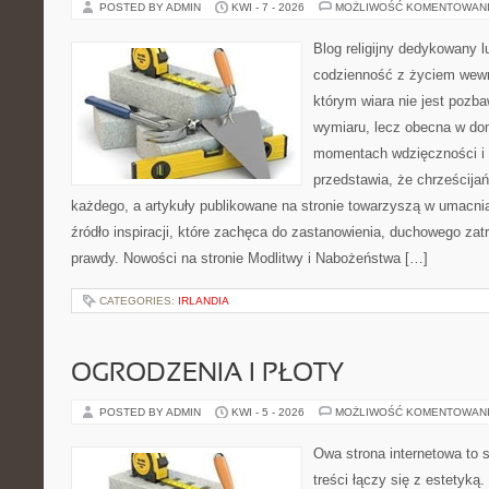
POSTED BY ADMIN
KWI - 7 - 2026
MOŻLIWOŚĆ KOMENTOWAN
Blog religijny dedykowany lu
codzienność z życiem wewn
którym wiara nie jest pozb
wymiaru, lecz obecna w do
momentach wdzięczności i 
przedstawia, że chrześcija
każdego, a artykuły publikowane na stronie towarzyszą w umacni
źródło inspiracji, które zachęca do zastanowienia, duchowego za
prawdy. Nowości na stronie Modlitwy i Nabożeństwa […]
CATEGORIES:
IRLANDIA
OGRODZENIA I PŁOTY
POSTED BY ADMIN
KWI - 5 - 2026
MOŻLIWOŚĆ KOMENTOWAN
Owa strona internetowa to 
treści łączy się z estetyką.