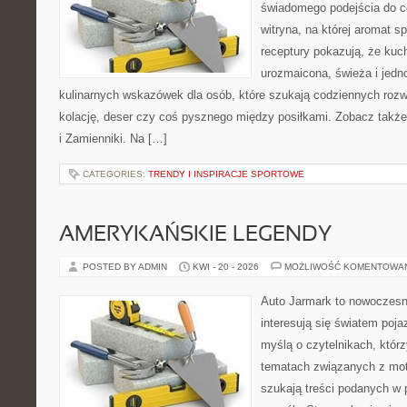
świadomego podejścia do c
witryna, na której aromat s
receptury pokazują, że ku
urozmaicona, świeża i jed
kulinarnych wskazówek dla osób, które szukają codziennych rozw
kolację, deser czy coś pysznego między posiłkami. Zobacz także
i Zamienniki. Na […]
CATEGORIES:
TRENDY I INSPIRACJE SPORTOWE
AMERYKAŃSKIE LEGENDY
POSTED BY ADMIN
KWI - 20 - 2026
MOŻLIWOŚĆ KOMENTOWA
Auto Jarmark to nowoczesna
interesują się światem poj
myślą o czytelnikach, któr
tematach związanych z mot
szukają treści podanych w 