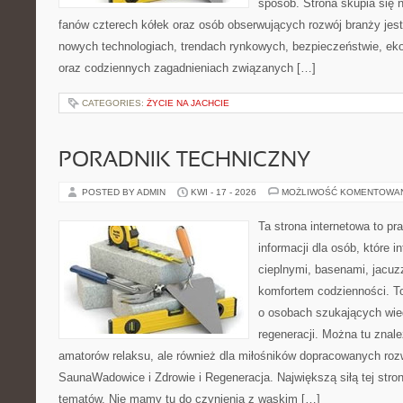
sposób. Strona skupia się 
fanów czterech kółek oraz osób obserwujących rozwój branży jest
nowych technologiach, trendach rynkowych, bezpieczeństwie, ekol
oraz codziennych zagadnieniach związanych […]
CATEGORIES:
ŻYCIE NA JACHCIE
PORADNIK TECHNICZNY
POSTED BY ADMIN
KWI - 17 - 2026
MOŻLIWOŚĆ KOMENTOWA
Ta strona internetowa to 
informacji dla osób, które i
cieplnymi, basenami, jacuz
komfortem codzienności. T
o osobach szukających wied
regeneracji. Można tu znale
amatorów relaksu, ale również dla miłośników dopracowanych ro
SaunaWadowice i Zdrowie i Regeneracja. Największą siłą tej stro
tematów. Nie mamy tu do czynienia z wąskim […]