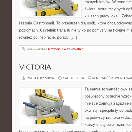
różnych krajów. Witryna pre
świata, restauracyjnych do
kulisach pracy lokali. Zobac
Historia Gastronomii. To przestrzeń dla osób, które chcą odkrywa
poziomach. Czytelnik trafia tu nie tylko po pomysły na kolejne mi
również po inspiracje, porady, […]
CATEGORIES:
DYWANY I WYKŁADZINY
VICTORIA
POSTED BY ADMIN
KWI - 10 - 2026
MOŻLIWOŚĆ KOMENTOWA
Ta serwis to wartościowy s
poświęcony ochronie wzroku
miejsce zajmują zagadnieni
okulisty, specjalisty od ba
na pierwszy rzut oka widać, 
którzy chcą lepiej rozumieć
koncentrują się zarówno na codziennym komforcie widzenia, jak 