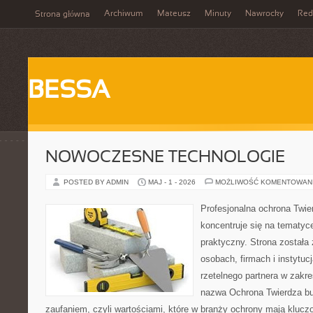
Archiwum
Mateusz
Minuty
Nawrocky
Red
Strona główna
BESSA
NOWOCZESNE TECHNOLOGIE
POSTED BY ADMIN
MAJ - 1 - 2026
MOŻLIWOŚĆ KOMENTOWAN
Profesjonalna ochrona Twier
koncentruje się na tematy
praktyczny. Strona została
osobach, firmach i instytuc
rzetelnego partnera w zakr
nazwa Ochrona Twierdza bu
zaufaniem, czyli wartościami, które w branży ochrony mają klucz