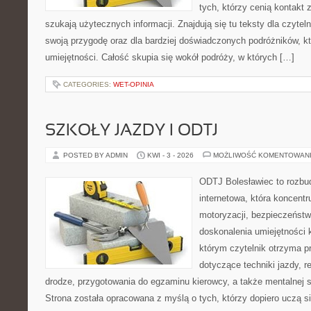
tych, którzy cenią kontakt 
szukają użytecznych informacji. Znajdują się tu teksty dla czyte
swoją przygodę oraz dla bardziej doświadczonych podróżników, kt
umiejętności. Całość skupia się wokół podróży, w których […]
CATEGORIES:
WET-OPINIA
SZKOŁY JAZDY I ODTJ
POSTED BY ADMIN
KWI - 3 - 2026
MOŻLIWOŚĆ KOMENTOWAN
ODTJ Bolesławiec to rozbu
internetowa, która koncentr
motoryzacji, bezpieczeństw
doskonalenia umiejętności 
którym czytelnik otrzyma p
dotyczące techniki jazdy, r
drodze, przygotowania do egzaminu kierowcy, a także mentalnej 
Strona została opracowana z myślą o tych, którzy dopiero uczą si