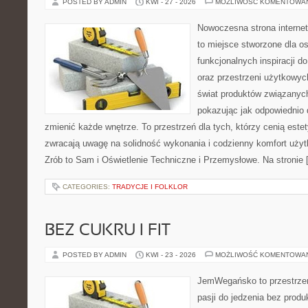
POSTED BY ADMIN
KWI - 27 - 2026
MOŻLIWOŚĆ KOMENTOWA
Nowoczesna strona interne
to miejsce stworzone dla os
funkcjonalnych inspiracji d
oraz przestrzeni użytkowyc
świat produktów związanych
pokazując jak odpowiednio 
zmienić każde wnętrze. To przestrzeń dla tych, którzy cenią este
zwracają uwagę na solidność wykonania i codzienny komfort uży
Zrób to Sam i Oświetlenie Techniczne i Przemysłowe. Na stronie 
CATEGORIES:
TRADYCJE I FOLKLOR
BEZ CUKRU I FIT
POSTED BY ADMIN
KWI - 23 - 2026
MOŻLIWOŚĆ KOMENTOWA
JemWegańsko to przestrzeń
pasji do jedzenia bez prod