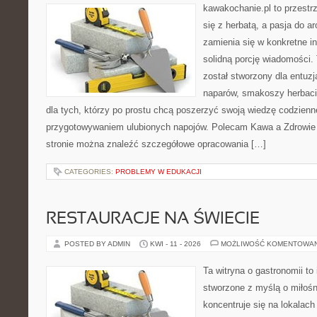
kawakochanie.pl to przestr
się z herbatą, a pasja do 
zamienia się w konkretne in
solidną porcję wiadomości.
został stworzony dla entu
naparów, smakoszy herbaci
dla tych, którzy po prostu chcą poszerzyć swoją wiedzę codzienn
przygotowywaniem ulubionych napojów. Polecam Kawa a Zdrowie 
stronie można znaleźć szczegółowe opracowania […]
CATEGORIES:
PROBLEMY W EDUKACJI
RESTAURACJE NA ŚWIECIE
POSTED BY ADMIN
KWI - 11 - 2026
MOŻLIWOŚĆ KOMENTOWA
Ta witryna o gastronomii to
stworzone z myślą o miłośni
koncentruje się na lokalac