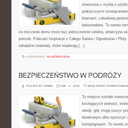
stworzona z myślą o użytk
praktycznymi rozwiązaniami
bramami, zabudową garażow
balustradami. To serwis tem
że otoczenie domu może być jednocześnie solidna, atrakcyjna wi
potrzeb. Polecam Inspiracje z Całego Świata i Ogrodzenia i Płoty
odnajdzie materiały, które wspierają […]
CATEGORIES:
PALMTREEVIEW
BEZPIECZEŃSTWO W PODRÓŻY
POSTED BY ADMIN
KWI - 4 - 2026
MOŻLIWOŚĆ KOMENTOWAN
To miejsce zostało stworz
kochających wolność, które 
wtedy, gdy mogą ruszyć pr
biwakowym albo wyruszyć 
kempingowym. To serwis in