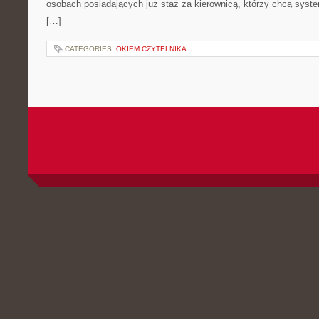
osobach posiadających już staż za kierownicą, którzy chcą syst
[…]
CATEGORIES:
OKIEM CZYTELNIKA