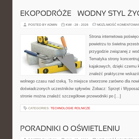
EKOPODRÓŻE – WODNY STYL ŻY
POSTED BY ADMIN
KWI - 28 - 2026
MOŻLIWOŚĆ KOMENTOWA
Strona internetowa poświęc
powietrzu to świetna przest
przygodzie związanej z wod
Tematyka strony koncentru
kajakowych, dzięki czemu 
znaleźć praktyczne wskazó
wolnego czasu nad rzeką. To miejsce stworzone zarówno dla nowic
doświadczonych uczestników spływów. Zobacz: Sprzęt i Wyposaże
stronie można znaleźć szczegółowe przewodniki po […]
CATEGORIES:
TECHNOLOGIE ROLNICZE
PORADNIKI O OŚWIETLENIU