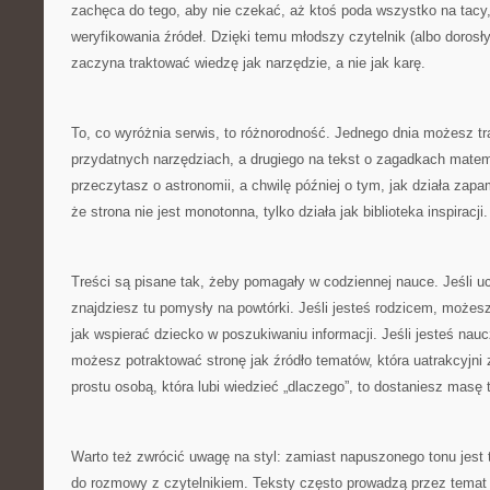
zachęca do tego, aby nie czekać, aż ktoś poda wszystko na tacy,
weryfikowania źródeł. Dzięki temu młodszy czytelnik (albo dorosły
zaczyna traktować wiedzę jak narzędzie, a nie jak karę.
To, co wyróżnia serwis, to różnorodność. Jednego dnia możesz tra
przydatnych narzędziach, a drugiego na tekst o zagadkach mate
przeczytasz o astronomii, a chwilę później o tym, jak działa zap
że strona nie jest monotonna, tylko działa jak biblioteka inspiracji.
Treści są pisane tak, żeby pomagały w codziennej nauce. Jeśli u
znajdziesz tu pomysły na powtórki. Jeśli jesteś rodzicem, możes
jak wspierać dziecko w poszukiwaniu informacji. Jeśli jesteś nau
możesz potraktować stronę jak źródło tematów, która uatrakcyjni za
prostu osobą, która lubi wiedzieć „dlaczego”, to dostaniesz masę
Warto też zwrócić uwagę na styl: zamiast napuszonego tonu jest t
do rozmowy z czytelnikiem. Teksty często prowadzą przez temat 