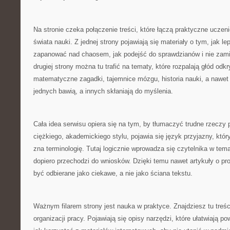
Na stronie czeka połączenie treści, które łączą praktyczne ucze
świata nauki. Z jednej strony pojawiają się materiały o tym, jak l
zapanować nad chaosem, jak podejść do sprawdzianów i nie zami
drugiej strony można tu trafić na tematy, które rozpalają głód od
matematyczne zagadki, tajemnice mózgu, historia nauki, a nawet k
jednych bawią, a innych skłaniają do myślenia.
Cała idea serwisu opiera się na tym, by tłumaczyć trudne rzeczy 
ciężkiego, akademickiego stylu, pojawia się język przyjazny, któr
zna terminologię. Tutaj logicznie wprowadza się czytelnika w tema
dopiero przechodzi do wniosków. Dzięki temu nawet artykuły o p
być odbierane jako ciekawe, a nie jako ściana tekstu.
Ważnym filarem strony jest nauka w praktyce. Znajdziesz tu treś
organizacji pracy. Pojawiają się opisy narzędzi, które ułatwiają p