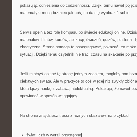
pokazując odniesienia do codzienności. Dzięki temu nawet pojęci
matematyki mogą brzmieć jak coś, co da się wyobrazić sobie.
Serwis spełnia też rolę kompasu po świecie edukacji online. Dzisiaj
materiałów: filmów, kursów, aplikacji, ćwiczeń, quizów, platform. 
chaotyczna. Strona pomaga to posegregować, pokazać, co może p
sytuacji. Dzięki temu czytelnik nie traci czasu na skakanie po p
Jeśli miałbyś opisać tę stronę jednym zdaniem, mogłoby ono brzmi
ciekawych świata. Ale w praktyce to coś więcej niż zwykły zbiór a
która łączy naukę z zabawą intelektualną. Pokazuje, że nawet p
opowiadać w sposób wciągający.
Na stronie znajdziesz treści z różnych obszarów, na przykład:
świat liczb w wersji przystępnej