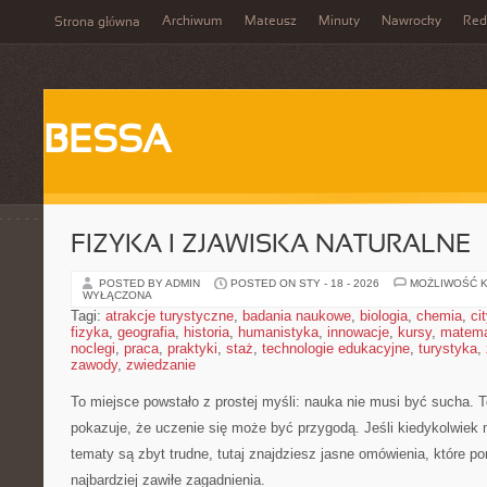
Archiwum
Mateusz
Minuty
Nawrocky
Red
Strona główna
BESSA
FIZYKA I ZJAWISKA NATURALNE
POSTED BY ADMIN
POSTED ON STY - 18 - 2026
MOŻLIWOŚĆ 
WYŁĄCZONA
Tagi:
atrakcje turystyczne
,
badania naukowe
,
biologia
,
chemia
,
ci
fizyka
,
geografia
,
historia
,
humanistyka
,
innowacje
,
kursy
,
matem
noclegi
,
praca
,
praktyki
,
staż
,
technologie edukacyjne
,
turystyka
,
zawody
,
zwiedzanie
To miejsce powstało z prostej myśli: nauka nie musi być sucha. 
pokazuje, że uczenie się może być przygodą. Jeśli kiedykolwiek 
tematy są zbyt trudne, tutaj znajdziesz jasne omówienia, które 
najbardziej zawiłe zagadnienia.