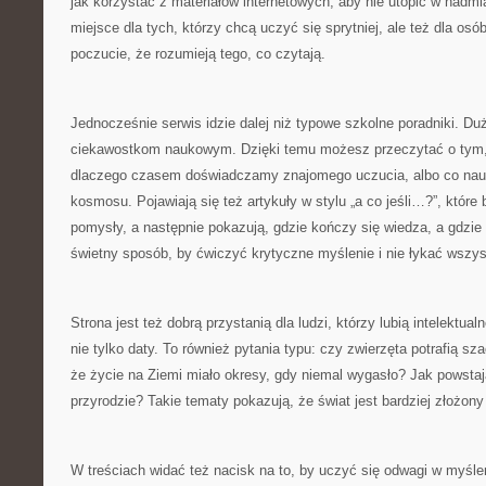
jak korzystać z materiałów internetowych, aby nie utopić w nadm
miejsce dla tych, którzy chcą uczyć się sprytniej, ale też dla osób
poczucie, że rozumieją tego, co czytają.
Jednocześnie serwis idzie dalej niż typowe szkolne poradniki. D
ciekawostkom naukowym. Dzięki temu możesz przeczytać o tym, 
dlaczego czasem doświadczamy znajomego uczucia, albo co nau
kosmosu. Pojawiają się też artykuły w stylu „a co jeśli…?”, które
pomysły, a następnie pokazują, gdzie kończy się wiedza, a gdzie 
świetny sposób, by ćwiczyć krytyczne myślenie i nie łykać wszys
Strona jest też dobrą przystanią dla ludzi, którzy lubią intelektua
nie tylko daty. To również pytania typu: czy zwierzęta potrafią s
że życie na Ziemi miało okresy, gdy niemal wygasło? Jak powstaj
przyrodzie? Takie tematy pokazują, że świat jest bardziej złożony 
W treściach widać też nacisk na to, by uczyć się odwagi w myśle