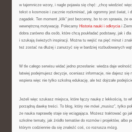
w tajemnicze wzory, i nagle pojawia się chęć: „chcę wiedzieć więc
tekst o kosmosie i zacznie rozkminiać, jak ogromny jest świat, i
zagadek. Ten moment „klik” jest bezcenny, bo to on sprawia, że 
wewnętrzną motywację. Polecamy
Historia nauki i odkrycia
i Ziemi
dobra zarówno dla osób, które chcą poukładać podstawy, jak i dla 
i szukają świeżych inspiracji. Można tu wejść na pięć minut i zna
też zostać na dłużej i zanurzyć się w bardziej rozbudowanych wą
W tle całego serwisu widać jedno przesłanie: wiedza daje wolnoś
łatwiej podejmujesz decyzje, oceniasz informacje, nie dajesz się 
wspiera więc nie tylko szkolną edukację, ale też dojrzałe podejści
Jeżeli więc szukasz miejsca, które łączy naukę z lekkością, to wł
porządną dawkę treści. To blog, który nie mówi „musisz”, tylko po
że nauka naprawdę staje się wciągająca. Możesz traktować go ja
szkolne tematy, jak źródło tematów do rozmów i projektów, albo p
którym codziennie da się znaleźć coś, co rozrusza mózg.