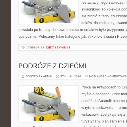
restauracyjnego zaplecza 
składników. To kolekcja pom
się zrobić z tego, co częst
soków, dosładzaczy, owoców
powstała po to, aby domowe mieszanie smaków było przyjemne, 
apetycznie. Polecamy takie kategorie jak: Alkohole świata i Prze
CATEGORIES:
DIETA I ŻYWIENIE
PODRÓŻE Z DZIEĆMI
POSTED BY ADMIN
STY - 16 - 2026
MOŻLIWOŚĆ KOMENTOWA
Polka na Antypodach to tur
myślą o osobach, które mar
podróż do Australii albo po
w rytmie ciekawości. To mi
wskazówki spotykają się z r
turystyczny plan zamienia 