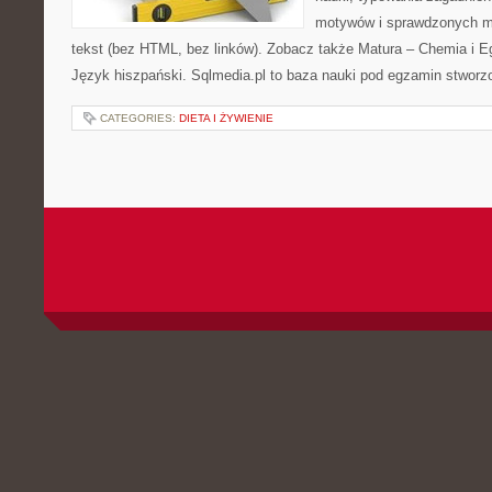
motywów i sprawdzonych m
tekst (bez HTML, bez linków). Zobacz także Matura – Chemia i E
Język hiszpański. Sqlmedia.pl to baza nauki pod egzamin stworz
CATEGORIES:
DIETA I ŻYWIENIE