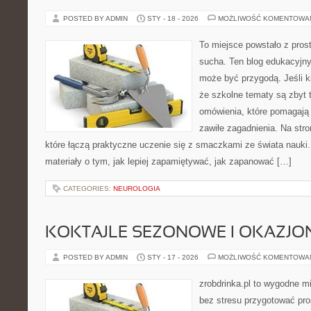
POSTED BY ADMIN
STY - 18 - 2026
MOŻLIWOŚĆ KOMENTOWA
To miejsce powstało z pros
sucha. Ten blog edukacyjny
może być przygodą. Jeśli k
że szkolne tematy są zbyt t
omówienia, które pomagają 
zawiłe zagadnienia. Na stro
które łączą praktyczne uczenie się z smaczkami ze świata nauki. 
materiały o tym, jak lepiej zapamiętywać, jak zapanować […]
CATEGORIES:
NEUROLOGIA
KOKTAJLE SEZONOWE I OKAZJO
POSTED BY ADMIN
STY - 17 - 2026
MOŻLIWOŚĆ KOMENTOWA
zrobdrinka.pl to wygodne mi
bez stresu przygotować pro