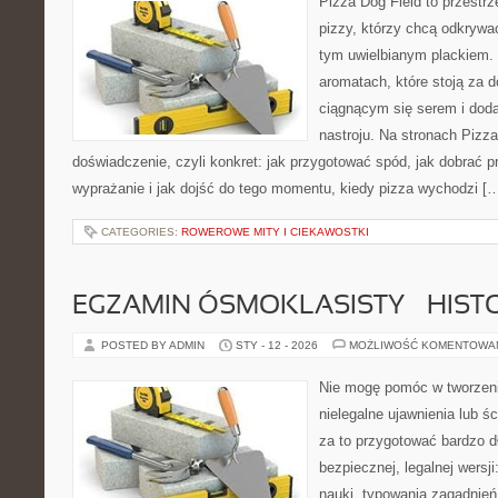
Pizza Dog Field to przestr
pizzy, którzy chcą odkrywa
tym uwielbianym plackiem. T
aromatach, które stoją za 
ciągnącym się serem i do
nastroju. Na stronach Pizza
doświadczenie, czyli konkret: jak przygotować spód, jak dobrać p
wyprażanie i jak dojść do tego momentu, kiedy pizza wychodzi [
CATEGORIES:
ROWEROWE MITY I CIEKAWOSTKI
EGZAMIN ÓSMOKLASISTY – HIST
POSTED BY ADMIN
STY - 12 - 2026
MOŻLIWOŚĆ KOMENTOWA
Nie mogę pomóc w tworzeniu 
nielegalne ujawnienia lub 
za to przygotować bardzo d
bezpiecznej, legalnej wersj
nauki, typowania zagadnień