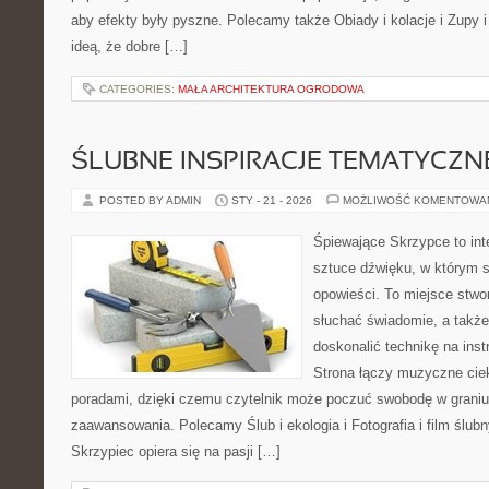
aby efekty były pyszne. Polecamy także Obiady i kolacje i Zupy i 
ideą, że dobre […]
CATEGORIES:
MAŁA ARCHITEKTURA OGRODOWA
ŚLUBNE INSPIRACJE TEMATYCZN
POSTED BY ADMIN
STY - 21 - 2026
MOŻLIWOŚĆ KOMENTOWA
Śpiewające Skrzypce to int
sztuce dźwięku, w którym s
opowieści. To miejsce stwo
słuchać świadomie, a także 
doskonalić technikę na in
Strona łączy muzyczne cie
poradami, dzięki czemu czytelnik może poczuć swobodę w graniu
zaawansowania. Polecamy Ślub i ekologia i Fotografia i film ślub
Skrzypiec opiera się na pasji […]