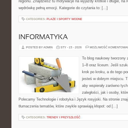
regionu. Znajdziesz tu motywacje na wyjazdy krótkie i długie, na r
wędrówkę pełną emocji. Kategorie do czytania to: […]
CATEGORIES:
PLAŻE I SPORTY WODNE
INFORMATYKA
POSTED BY ADMIN
STY - 15 - 2026
MOŻLIWOŚĆ KOMENTOWA
To blog naukowy tworzony z
1–8 oraz liceum. Jeśli szu
krok po kroku, a do tego p
jesteś w dobrym miejscu. T
aby wspierały zarówno tych
zaległości, jak i osoby, któ
Polecamy Technologie i robotyka i Język rosyjski. Na stronie zna
tłumaczenia tematów, które zwykle sprawiają kłopot: od […]
CATEGORIES:
TRENDY I PRZYSZŁOŚĆ