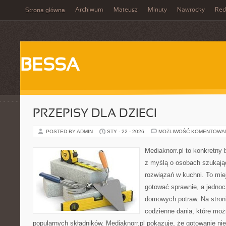
Archiwum
Mateusz
Minuty
Nawrocky
Red
Strona główna
BESSA
PRZEPISY DLA DZIECI
POSTED BY ADMIN
STY - 22 - 2026
MOŻLIWOŚĆ KOMENTOWA
Mediaknorr.pl to konkretny b
z myślą o osobach szukaj
rozwiązań w kuchni. To miej
gotować sprawnie, a jedno
domowych potraw. Na stroni
codzienne dania, które mo
popularnych składników. Mediaknorr.pl pokazuje, że gotowanie ni