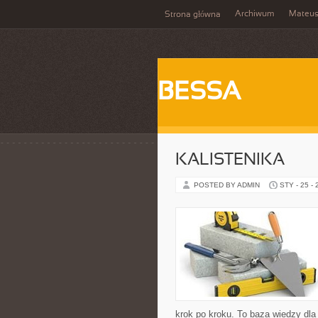
Archiwum
Mateu
Strona główna
BESSA
KALISTENIKA
POSTED BY ADMIN
STY - 25 -
krok po kroku. To baza wiedzy dla