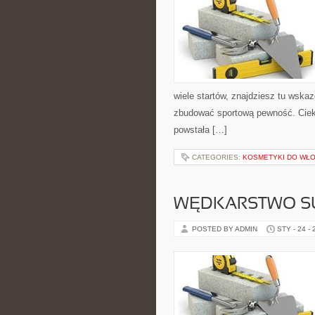
wiele startów, znajdziesz tu wska
zbudować sportową pewność. Cieka
powstała […]
CATEGORIES:
KOSMETYKI DO WŁO
WĘDKARSTWO 
POSTED BY ADMIN
STY - 24 -