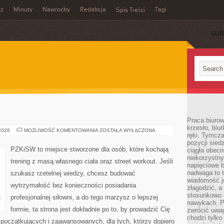
sz
Minuty
Nawrocky
Redakcja
Tagi
Spis Treści
SUB
Praca biurow
krzesło, biu
KALISTENIKA
 2026
MOŻLIWOŚĆ KOMENTOWANIA
ZOSTAŁA WYŁĄCZONA
ręki. Tymcz
pozycji sied
PZKiSW to miejsce stworzone dla osób, które kochają
ciągła obec
niekorzystny
trening z masą własnego ciała oraz street workout. Jeśli
napięciowe 
nadwaga to 
szukasz rzetelnej wiedzy, chcesz budować
wiadomość j
wytrzymałość bez konieczności posiadania
złagodzić, a
stosunkowo 
profesjonalnej siłowni, a do tego marzysz o lepszej
nawykach. P
formie, ta strona jest dokładnie po to, by prowadzić Cię
zwrócić uwag
chodzi tylko
 początkujących i zaawansowanych, dla tych, którzy dopiero