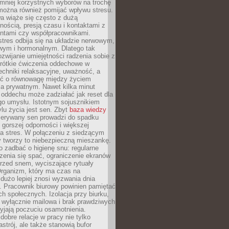
 mniej korzystnych wyborów na trochę
można również pomijać wpływu stresu.
a wiąże się często z dużą
nością, presją czasu i kontaktami z
entami czy współpracownikami.
stres odbija się na układzie nerwowym,
wym i hormonalnym. Dlatego tak
ozwijanie umiejętności radzenia sobie z
krótkie ćwiczenia oddechowe w
echniki relaksacyjne, uważność, a
ść o równowagę między życiem
 prywatnym. Nawet kilka minut
oddechu może zadziałać jak reset dla
go umysłu. Istotnym sojusznikiem
lu życia jest sen. Zbyt
baza wiedzy
rzerywany sen prowadzi do spadku
, gorszej odporności i większej
na stres. W połączeniu z siedzącym
y tworzy to niebezpieczną mieszankę.
o zadbać o higienę snu: regularne
zenia się spać, ograniczenie ekranów
rzed snem, wyciszające rytuały
Organizm, który ma czas na
 dużo lepiej znosi wyzwania dnia
. Pracownik biurowy powinien pamiętać
ach społecznych. Izolacja przy biurku,
 wyłącznie mailowa i brak prawdziwych
yjają poczuciu osamotnienia.
bre relacje w pracy nie tylko
astrój, ale także stanowią bufor