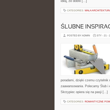
ideą, że dobre […]
CATEGORIES:
MAŁA ARCHITEKTU
ŚLUBNE INSPIRA
POSTED BY ADMIN
STY - 21 -
poradami, dzięki czemu czytelnik
zaawansowania. Polecamy Ślub i ek
Skrzypiec opiera się na pasji […]
CATEGORIES:
ROMANTYCZNE POM