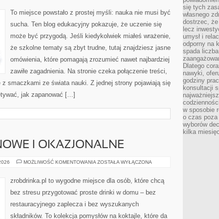
ZJAWISKA
się tych zas
NATURALNE
To miejsce powstało z prostej myśli: nauka nie musi być
własnego zd
dostrzec, że
sucha. Ten blog edukacyjny pokazuje, że uczenie się
lecz inwesty
może być przygodą. Jeśli kiedykolwiek miałeś wrażenie,
umysł i relac
odporny na k
że szkolne tematy są zbyt trudne, tutaj znajdziesz jasne
spada liczba
zaangażowan
omówienia, które pomagają zrozumieć nawet najbardziej
Dlatego cora
zawiłe zagadnienia. Na stronie czeka połączenie treści,
nawyki, ofer
godziny pra
ę z smaczkami ze świata nauki. Z jednej strony pojawiają się
konsultacji 
iętywać, jak zapanować […]
najważniejs
codzienności
w sposobie r
o czas poza
wyborów dec
kilka miesięc
NOWE I OKAZJONALNE
KOKTAJLE
 2026
MOŻLIWOŚĆ KOMENTOWANIA
ZOSTAŁA WYŁĄCZONA
SEZONOWE
I
OKAZJONALNE
zrobdrinka.pl to wygodne miejsce dla osób, które chcą
bez stresu przygotować proste drinki w domu – bez
restauracyjnego zaplecza i bez wyszukanych
składników. To kolekcja pomysłów na koktajle, które da