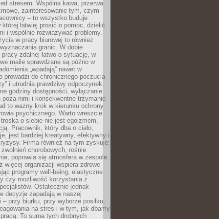
zed stresem. Wspólna kawa, przerwa
ozmowę, zainteresowanie tym, czym
racownicy – to wszystko buduje
której łatwiej prosić o pomoc, dzielić
i i wspólnie rozwiązywać problemy.
życia w pracy biurowej to również
 wyznaczania granic. W dobie
 pracy zdalnej łatwo o sytuację, w
bowe maile sprawdzane są późno w
iadomienia „wpadają” nawet w
o prowadzi do chronicznego poczucia
cy” i utrudnia prawdziwy odpoczynek.
ne godziny dostępności, wyłączanie
 poza nimi i konsekwentne trzymanie
ad to ważny krok w kierunku ochrony
rowia psychicznego. Warto wreszcie
 troska o siebie nie jest egoizmem,
cją. Pracownik, który dba o ciało,
je, jest bardziej kreatywny, efektywny i
ryzysy. Firma również na tym zyskuje:
 zwolnień chorobowych, rośnie
ie, poprawia się atmosfera w zespole.
z więcej organizacji wspiera zdrowe
ując programy well-being, elastyczne
cy czy możliwość korzystania z
specjalistów. Ostatecznie jednak
ze decyzje zapadają w naszej
 – przy biurku, przy wyborze posiłku,
eagowania na stres i w tym, jak dbamy
 pracą. To suma tych drobnych