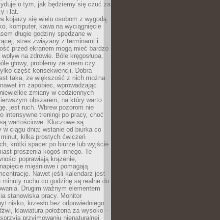
yduje o tym, jak będziemy się czuć za
y i lat.
a kojarzy się wielu osobom z wygodą:
rko, komputer, kawa na wyciągnięcie
asem długie godziny spędzane w
zącej, stres związany z terminami i
ność przed ekranem mogą mieć bardzo
 wpływ na zdrowie. Bóle kręgosłupa,
bóle głowy, problemy ze snem czy
tylko część konsekwencji. Dobra
est taka, że większość z nich można
 nawet im zapobiec, wprowadzając
niewielkie zmiany w codziennych
ierwszym obszarem, na który warto
ę, jest ruch. Wbrew pozorom nie
 o intensywne treningi po pracy, choć
 są wartościowe. Kluczowe są
 w ciągu dnia: wstanie od biurka co
t minut, kilka prostych ćwiczeń
ch, krótki spacer po biurze lub wyjście
iast proszenia kogoś innego. Te
ności poprawiają krążenie,
 napięcie mięśniowe i pomagają
centrację. Nawet jeśli kalendarz jest
e minuty ruchu co godzinę są realne do
owania. Drugim ważnym elementem
ia stanowiska pracy. Monitor
yt nisko, krzesło bez odpowiedniego
dźwi, klawiatura położona za wysoko –
sprzyja przyjmowaniu nienaturalnej