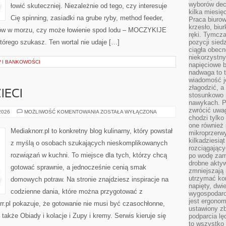
wyborów dec
łowić skuteczniej. Niezależnie od tego, czy interesuje
kilka miesięc
Cię spinning, zasiadki na grube ryby, method feeder,
Praca biurow
krzesło, biu
łów w morzu, czy może łowienie spod lodu – MOCZYKIJE
ręki. Tymcz
którego szukasz. Ten wortal nie udaje […]
pozycji sied
ciągła obec
niekorzystny
W I BANKOWOŚCI
napięciowe 
nadwaga to 
wiadomość j
złagodzić, a
IECI
stosunkowo 
nawykach. P
zwrócić uwag
PRZEPISY
 2026
MOŻLIWOŚĆ KOMENTOWANIA
ZOSTAŁA WYŁĄCZONA
DLA
chodzi tylko
DZIECI
one również
Mediaknorr.pl to konkretny blog kulinarny, który powstał
mikroprzerwy
kilkadziesią
z myślą o osobach szukających nieskomplikowanych
rozciągający
rozwiązań w kuchni. To miejsce dla tych, którzy chcą
po wodę zam
drobne aktyw
gotować sprawnie, a jednocześnie cenią smak
zmniejszają
utrzymać kon
domowych potraw. Na stronie znajdziesz inspiracje na
napięty, dwi
codzienne dania, które można przygotować z
wygospodar
jest ergonom
r.pl pokazuje, że gotowanie nie musi być czasochłonne,
ustawiony zb
akże Obiady i kolacje i Zupy i kremy. Serwis kieruje się
podparcia lę
to wszystko 