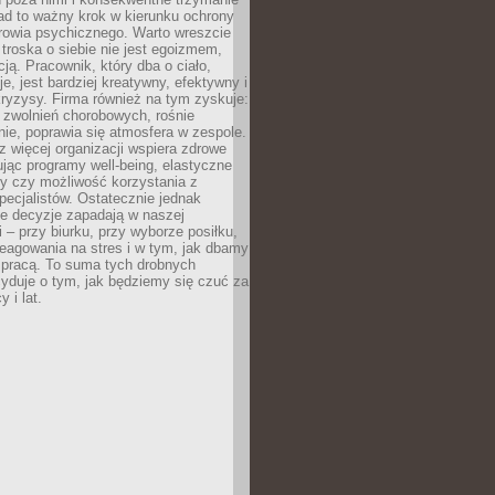
ad to ważny krok w kierunku ochrony
rowia psychicznego. Warto wreszcie
 troska o siebie nie jest egoizmem,
cją. Pracownik, który dba o ciało,
je, jest bardziej kreatywny, efektywny i
ryzysy. Firma również na tym zyskuje:
 zwolnień chorobowych, rośnie
ie, poprawia się atmosfera w zespole.
z więcej organizacji wspiera zdrowe
ując programy well-being, elastyczne
cy czy możliwość korzystania z
specjalistów. Ostatecznie jednak
ze decyzje zapadają w naszej
 – przy biurku, przy wyborze posiłku,
eagowania na stres i w tym, jak dbamy
 pracą. To suma tych drobnych
yduje o tym, jak będziemy się czuć za
y i lat.