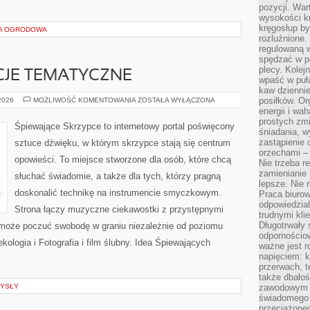
pozycji. War
wysokości kr
kręgosłup by
RA OGRODOWA
rozluźnione.
regulowaną 
spędzać w po
plecy. Kolej
CJE TEMATYCZNE
wpaść w puła
kaw dziennie
ŚLUBNE
posiłków. Or
 2026
MOŻLIWOŚĆ KOMENTOWANIA
ZOSTAŁA WYŁĄCZONA
INSPIRACJE
energii i wa
TEMATYCZNE
prostych zmi
Śpiewające Skrzypce to internetowy portal poświęcony
śniadania, w
zastąpienie
sztuce dźwięku, w którym skrzypce stają się centrum
orzechami –
opowieści. To miejsce stworzone dla osób, które chcą
Nie trzeba r
zamienianie
słuchać świadomie, a także dla tych, którzy pragną
lepsze. Nie 
doskonalić technikę na instrumencie smyczkowym.
Praca biurow
odpowiedzial
Strona łączy muzyczne ciekawostki z przystępnymi
trudnymi kli
Długotrwały 
 może poczuć swobodę w graniu niezależnie od poziomu
odpornościo
ologia i Fotografia i film ślubny. Idea Śpiewających
ważne jest r
napięciem: 
przerwach, t
także dbało
YSŁY
zawodowym a
świadomego 
przeciążone