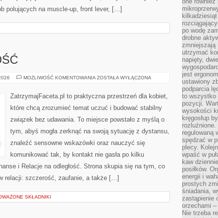
one również
mikroprzerwy
b polujących na muscle-up, front lever, […]
kilkadziesią
rozciągający
po wodę zam
drobne aktyw
zmniejszają
utrzymać kon
OŚĆ
napięty, dwi
wygospodar
jest ergonom
PRZYJAŹŃ
 2026
MOŻLIWOŚĆ KOMENTOWANIA
ZOSTAŁA WYŁĄCZONA
ustawiony zb
A
MIŁOŚĆ
podparcia lę
ZatrzymajFaceta.pl to praktyczna przestrzeń dla kobiet,
to wszystko 
pozycji. War
które chcą zrozumieć temat uczuć i budować stabilny
wysokości kr
kręgosłup by
związek bez udawania. To miejsce powstało z myślą o
rozluźnione.
tym, abyś mogła zerknąć na swoją sytuację z dystansu,
regulowaną 
spędzać w po
znaleźć sensowne wskazówki oraz nauczyć się
plecy. Kolej
komunikować tak, by kontakt nie gasła po kilku
wpaść w puła
kaw dziennie
nanse i Relacje na odległość. Strona skupia się na tym, co
posiłków. Or
energii i wa
 relacji: szczerość, zaufanie, a także […]
prostych zmi
śniadania, w
OWAŻONE SKŁADNIKI
zastąpienie
orzechami –
Nie trzeba r