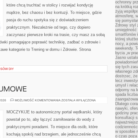
ochronny pr
które chcą truchtać w stolicy i rozwijać kondycję
na krótką r
żyją współp
mądrze, bez chaosu i bez kontuzji. To miejsce, gdzie
atmosferę, w 
pasja do ruchu spotyka się z doświadczeniem
się pomysłam
Zdrowy styl 
praktycznym. Niezależnie od tego, czy dopiero
umiejętność
smartfonów i
zaczynasz pierwsze kroki na trasie, czy masz za sobą
której służ
zówki pomagające poprawić technikię, zadbać o zdrowie i
nocy, a pow
weekendy. T
we kategorie to Trening w domu i Zdrowie. Strona
bycia „w pra
Jasno ustalo
powiadomień
się tych zas
SÓW DIY
własnego zd
dostrzec, że
lecz inwesty
umysł i relac
SUMOWE
odporny na k
spada liczba
zaangażowan
WĘDKARSTWO
 2026
MOŻLIWOŚĆ KOMENTOWANIA
ZOSTAŁA WYŁĄCZONA
Dlatego cora
SUMOWE
nawyki, ofer
MOCZYKIJE to autonomiczny portal wędkarski, który
godziny pra
konsultacji 
powstał po to, aby łączyć zamiłowanie do wody z
najważniejs
praktycznymi poradami. To miejsce dla osób, które
codzienności
w sposobie r
kochają spokój nad brzegiem, ale jednocześnie chcą
o czas poza