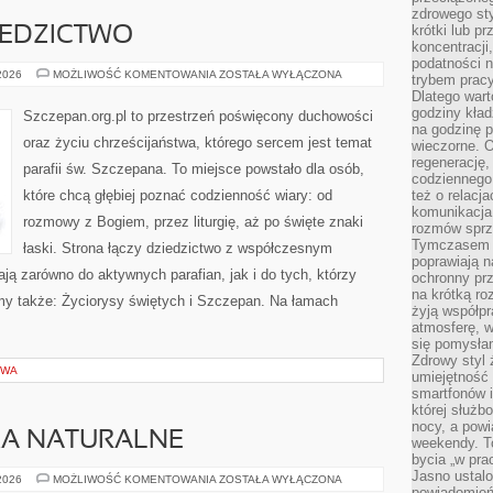
zdrowego sty
krótki lub p
ZIEDZICTWO
koncentracji
podatności 
PAPIEŻE
 2026
MOŻLIWOŚĆ KOMENTOWANIA
ZOSTAŁA WYŁĄCZONA
trybem prac
I
Dlatego wart
ICH
DZIEDZICTWO
godziny kład
Szczepan.org.pl to przestrzeń poświęcony duchowości
na godzinę p
oraz życiu chrześcijaństwa, którego sercem jest temat
wieczorne. 
regenerację,
parafii św. Szczepana. To miejsce powstało dla osób,
codziennego
które chcą głębiej poznać codzienność wiary: od
też o relacj
komunikacja
rozmowy z Bogiem, przez liturgię, aż po święte znaki
rozmów sprz
Tymczasem do
łaski. Strona łączy dziedzictwo z współczesnym
poprawiają n
iają zarówno do aktywnych parafian, jak i do tych, którzy
ochronny pr
na krótką r
amy także: Życiorysy świętych i Szczepan. Na łamach
żyją współp
atmosferę, w 
się pomysłam
Zdrowy styl 
OWA
umiejętność
smartfonów i
której służ
nocy, a pow
SKA NATURALNE
weekendy. T
bycia „w pra
Jasno ustalo
FIZYKA
 2026
MOŻLIWOŚĆ KOMENTOWANIA
ZOSTAŁA WYŁĄCZONA
I
powiadomień