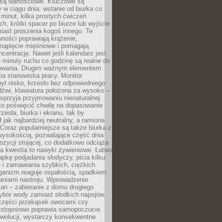
 są wartościowe. Kluczowe są
 w ciągu dnia: wstanie od biurka co
t minut, kilka prostych ćwiczeń
ch, krótki spacer po biurze lub wyjście
iast proszenia kogoś innego. Te
ności poprawiają krążenie,
 napięcie mięśniowe i pomagają
centrację. Nawet jeśli kalendarz jest
e minuty ruchu co godzinę są realne do
owania. Drugim ważnym elementem
ia stanowiska pracy. Monitor
yt nisko, krzesło bez odpowiedniego
dźwi, klawiatura położona za wysoko –
sprzyja przyjmowaniu nienaturalnej
to poświęcić chwilę na dopasowanie
zesła, biurka i ekranu, tak by
ł jak najbardziej neutralny, a ramiona
 Coraz popularniejsze są także biurka z
wysokością, pozwalające część dnia
zycji stojącej, co dodatkowo odciąża
na kwestia to nawyki żywieniowe. Łatwo
pkę podjadania słodyczy, picia kilku
 i zamawiania szybkich, ciężkich
ganizm reaguje ospałością, spadkiem
haniami nastroju. Wprowadzenie
an – zabieranie z domu drugiego
ybór wody zamiast słodkich napojów,
 części przekąsek owocami czy
 stopniowo poprawia samopoczucie.
ewolucji, wystarczy konsekwentne