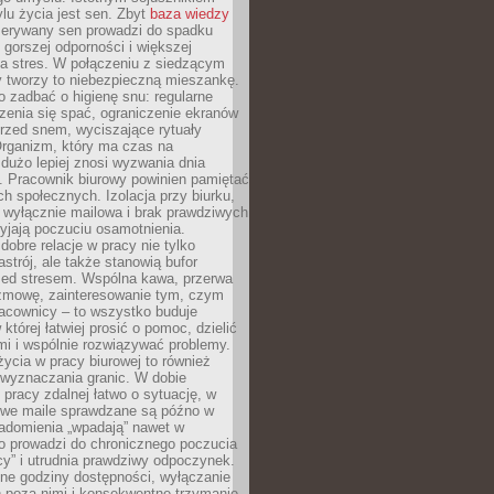
lu życia jest sen. Zbyt
baza wiedzy
rzerywany sen prowadzi do spadku
, gorszej odporności i większej
na stres. W połączeniu z siedzącym
y tworzy to niebezpieczną mieszankę.
o zadbać o higienę snu: regularne
zenia się spać, ograniczenie ekranów
rzed snem, wyciszające rytuały
Organizm, który ma czas na
 dużo lepiej znosi wyzwania dnia
. Pracownik biurowy powinien pamiętać
ach społecznych. Izolacja przy biurku,
 wyłącznie mailowa i brak prawdziwych
yjają poczuciu osamotnienia.
bre relacje w pracy nie tylko
astrój, ale także stanowią bufor
zed stresem. Wspólna kawa, przerwa
ozmowę, zainteresowanie tym, czym
racownicy – to wszystko buduje
której łatwiej prosić o pomoc, dzielić
i i wspólnie rozwiązywać problemy.
życia w pracy biurowej to również
 wyznaczania granic. W dobie
 pracy zdalnej łatwo o sytuację, w
bowe maile sprawdzane są późno w
iadomienia „wpadają” nawet w
o prowadzi do chronicznego poczucia
cy” i utrudnia prawdziwy odpoczynek.
ne godziny dostępności, wyłączanie
 poza nimi i konsekwentne trzymanie