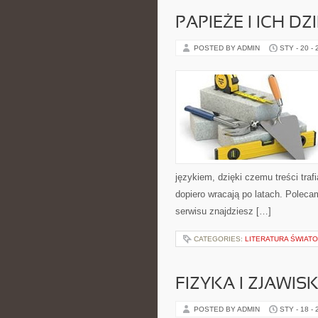
PAPIEŻE I ICH D
POSTED BY ADMIN
STY - 20 -
językiem, dzięki czemu treści traf
dopiero wracają po latach. Polec
serwisu znajdziesz […]
CATEGORIES:
LITERATURA ŚWIAT
FIZYKA I ZJAWI
POSTED BY ADMIN
STY - 18 -