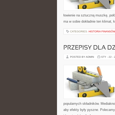
łowienie na sztuczną muszkę, po
ma w sobie dokładnie ten klimat, 
CATEGORIES:
HISTORIA FINANSÓ
PRZEPISY DLA DZ
POSTED BY ADMIN
STY - 22 -
popularnych składników. Mediaknor
aby efekty były pyszne. Polecamy t