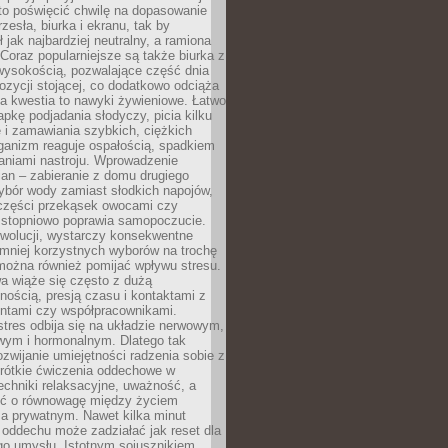
to poświęcić chwilę na dopasowanie
zesła, biurka i ekranu, tak by
ł jak najbardziej neutralny, a ramiona
 Coraz popularniejsze są także biurka z
wysokością, pozwalające część dnia
zycji stojącej, co dodatkowo odciąża
na kwestia to nawyki żywieniowe. Łatwo
pkę podjadania słodyczy, picia kilku
 i zamawiania szybkich, ciężkich
ganizm reaguje ospałością, spadkiem
haniami nastroju. Wprowadzenie
an – zabieranie z domu drugiego
ybór wody zamiast słodkich napojów,
 części przekąsek owocami czy
 stopniowo poprawia samopoczucie.
ewolucji, wystarczy konsekwentne
 mniej korzystnych wyborów na trochę
można również pomijać wpływu stresu.
a wiąże się często z dużą
nością, presją czasu i kontaktami z
entami czy współpracownikami.
stres odbija się na układzie nerwowym,
wym i hormonalnym. Dlatego tak
ozwijanie umiejętności radzenia sobie z
krótkie ćwiczenia oddechowe w
echniki relaksacyjne, uważność, a
ść o równowagę między życiem
 prywatnym. Nawet kilka minut
oddechu może zadziałać jak reset dla
go umysłu. Istotnym sojusznikiem