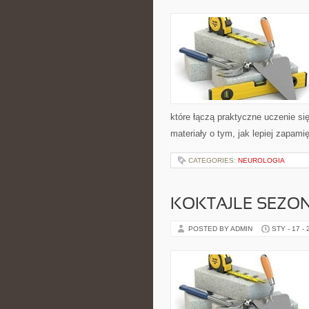
które łączą praktyczne uczenie si
materiały o tym, jak lepiej zapam
CATEGORIES:
NEUROLOGIA
KOKTAJLE SEZO
POSTED BY ADMIN
STY - 17 -