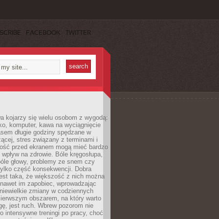
SCRIBE
FACEBOOK
TWITTER
a kojarzy się wielu osobom z wygodą:
rko, komputer, kawa na wyciągnięcie
asem długie godziny spędzane w
zącej, stres związany z terminami i
ność przed ekranem mogą mieć bardzo
 wpływ na zdrowie. Bóle kręgosłupa,
bóle głowy, problemy ze snem czy
tylko część konsekwencji. Dobra
est taka, że większość z nich można
 nawet im zapobiec, wprowadzając
niewielkie zmiany w codziennych
ierwszym obszarem, na który warto
ę, jest ruch. Wbrew pozorom nie
 o intensywne treningi po pracy, choć