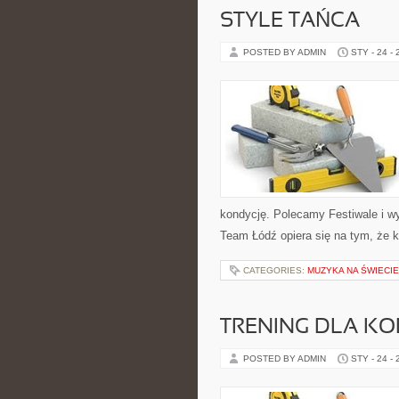
STYLE TAŃCA
POSTED BY ADMIN
STY - 24 -
kondycję. Polecamy Festiwale i wy
Team Łódź opiera się na tym, że
CATEGORIES:
MUZYKA NA ŚWIECIE
TRENING DLA KO
POSTED BY ADMIN
STY - 24 -