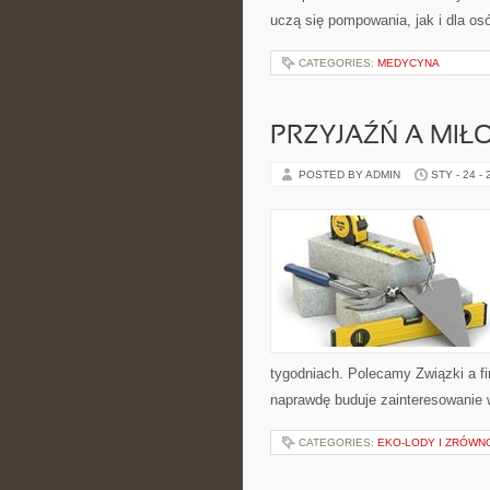
uczą się pompowania, jak i dla osó
CATEGORIES:
MEDYCYNA
PRZYJAŹŃ A MIŁ
POSTED BY ADMIN
STY - 24 -
tygodniach. Polecamy Związki a fi
naprawdę buduje zainteresowanie w
CATEGORIES:
EKO-LODY I ZRÓWN