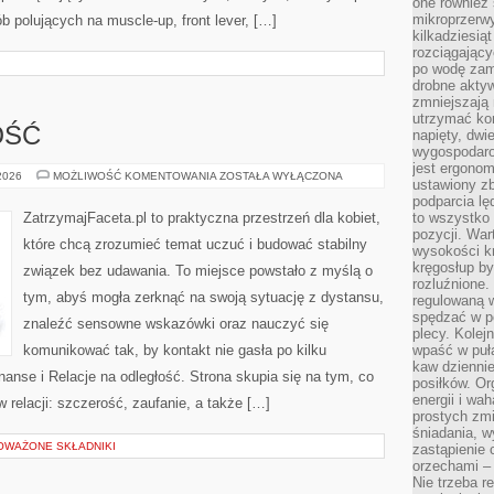
one również
mikroprzerwy
b polujących na muscle-up, front lever, […]
kilkadziesią
rozciągający
po wodę zam
drobne aktyw
zmniejszają
utrzymać kon
OŚĆ
napięty, dwi
wygospodar
jest ergonom
PRZYJAŹŃ
 2026
MOŻLIWOŚĆ KOMENTOWANIA
ZOSTAŁA WYŁĄCZONA
ustawiony zb
A
MIŁOŚĆ
podparcia lę
ZatrzymajFaceta.pl to praktyczna przestrzeń dla kobiet,
to wszystko 
pozycji. War
które chcą zrozumieć temat uczuć i budować stabilny
wysokości kr
kręgosłup by
związek bez udawania. To miejsce powstało z myślą o
rozluźnione.
tym, abyś mogła zerknąć na swoją sytuację z dystansu,
regulowaną 
spędzać w po
znaleźć sensowne wskazówki oraz nauczyć się
plecy. Kolej
komunikować tak, by kontakt nie gasła po kilku
wpaść w puła
kaw dziennie
nanse i Relacje na odległość. Strona skupia się na tym, co
posiłków. Or
energii i wa
 relacji: szczerość, zaufanie, a także […]
prostych zmi
śniadania, w
OWAŻONE SKŁADNIKI
zastąpienie
orzechami –
Nie trzeba r