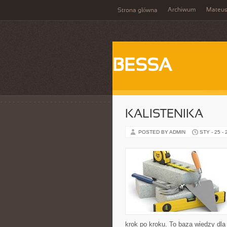
Archiwum
Mateu
Strona główna
BESSA
KALISTENIKA
POSTED BY ADMIN
STY - 25 -
krok po kroku. To baza wiedzy dla