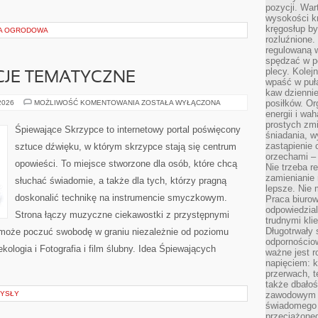
pozycji. War
wysokości kr
kręgosłup by
RA OGRODOWA
rozluźnione.
regulowaną 
spędzać w po
plecy. Kolej
CJE TEMATYCZNE
wpaść w puła
kaw dziennie
ŚLUBNE
posiłków. Or
 2026
MOŻLIWOŚĆ KOMENTOWANIA
ZOSTAŁA WYŁĄCZONA
INSPIRACJE
energii i wa
TEMATYCZNE
prostych zmi
Śpiewające Skrzypce to internetowy portal poświęcony
śniadania, w
zastąpienie
sztuce dźwięku, w którym skrzypce stają się centrum
orzechami –
opowieści. To miejsce stworzone dla osób, które chcą
Nie trzeba r
zamienianie
słuchać świadomie, a także dla tych, którzy pragną
lepsze. Nie 
doskonalić technikę na instrumencie smyczkowym.
Praca biurow
odpowiedzial
Strona łączy muzyczne ciekawostki z przystępnymi
trudnymi kli
Długotrwały 
 może poczuć swobodę w graniu niezależnie od poziomu
odpornościo
ologia i Fotografia i film ślubny. Idea Śpiewających
ważne jest r
napięciem: 
przerwach, t
także dbało
YSŁY
zawodowym a
świadomego 
przeciążone