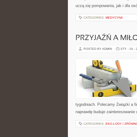
uczą się pompowania, jak i dla osó
CATEGORIES:
MEDYCYNA
PRZYJAŹŃ A MIŁ
POSTED BY ADMIN
STY - 24 -
tygodniach. Polecamy Związki a fi
naprawdę buduje zainteresowanie w
CATEGORIES:
EKO-LODY I ZRÓWN