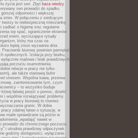
lu życia jest sen. Zbyt
baza wiedzy
rzerywany sen prowadzi do spadku
, gorszej odporności i większej
na stres. W połączeniu z siedzącym
y tworzy to niebezpieczną mieszankę.
o zadbać o higienę snu: regularne
zenia się spać, ograniczenie ekranów
rzed snem, wyciszające rytuały
Organizm, który ma czas na
 dużo lepiej znosi wyzwania dnia
. Pracownik biurowy powinien pamiętać
ach społecznych. Izolacja przy biurku,
 wyłącznie mailowa i brak prawdziwych
yjają poczuciu osamotnienia.
bre relacje w pracy nie tylko
astrój, ale także stanowią bufor
zed stresem. Wspólna kawa, przerwa
ozmowę, zainteresowanie tym, czym
racownicy – to wszystko buduje
której łatwiej prosić o pomoc, dzielić
i i wspólnie rozwiązywać problemy.
życia w pracy biurowej to również
 wyznaczania granic. W dobie
 pracy zdalnej łatwo o sytuację, w
bowe maile sprawdzane są późno w
iadomienia „wpadają” nawet w
o prowadzi do chronicznego poczucia
cy” i utrudnia prawdziwy odpoczynek.
ne godziny dostępności, wyłączanie
 poza nimi i konsekwentne trzymanie