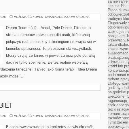
zamienianie
lepsze. Nie 
Praca biurow
odpowiedzial
STYLE
 2026
MOŻLIWOŚĆ KOMENTOWANIA
ZOSTAŁA WYŁĄCZONA
trudnymi kli
TAŃCA
Długotrwały 
odpornościo
Dream Team Łódź – Aerial, Pole Dance, Fitness to
ważne jest r
strona internetowa stworzona dla osób, które chcą
napięciem: 
przerwach, t
połączyć ruch sceniczny z treningiem i rozwijać się w
także dbało
kierunku sprawności. To przestrzeń dla wszystkich,
zawodowym a
świadomego 
którzy czują, że taniec w powietrzu oraz pole potrafią
przeciążone
zdrowego sty
dać nie tylko spełnienie, ale też realnie wspierają
krótki lub p
darzenia taneczne i Taniec jako forma terapii. Idea Dream
koncentracji
podatności 
 każdy może […]
trybem prac
Dlatego wart
godziny kład
na godzinę p
wieczorne. 
regenerację,
BIET
codziennego
też o relacj
komunikacja
TRENING
 2026
MOŻLIWOŚĆ KOMENTOWANIA
ZOSTAŁA WYŁĄCZONA
rozmów sprz
DLA
Tymczasem do
KOBIET
poprawiają n
Bieganiewwarszawie.pl to konkretny serwis dla osób,