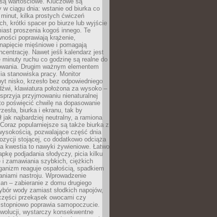
 są wartościowe. Kluczowe są
 w ciągu dnia: wstanie od biurka co
t minut, kilka prostych ćwiczeń
ch, krótki spacer po biurze lub wyjście
iast proszenia kogoś innego. Te
ności poprawiają krążenie,
 napięcie mięśniowe i pomagają
centrację. Nawet jeśli kalendarz jest
e minuty ruchu co godzinę są realne do
owania. Drugim ważnym elementem
ia stanowiska pracy. Monitor
yt nisko, krzesło bez odpowiedniego
dźwi, klawiatura położona za wysoko –
sprzyja przyjmowaniu nienaturalnej
to poświęcić chwilę na dopasowanie
zesła, biurka i ekranu, tak by
ł jak najbardziej neutralny, a ramiona
 Coraz popularniejsze są także biurka z
wysokością, pozwalające część dnia
zycji stojącej, co dodatkowo odciąża
na kwestia to nawyki żywieniowe. Łatwo
pkę podjadania słodyczy, picia kilku
 i zamawiania szybkich, ciężkich
ganizm reaguje ospałością, spadkiem
haniami nastroju. Wprowadzenie
an – zabieranie z domu drugiego
ybór wody zamiast słodkich napojów,
 części przekąsek owocami czy
 stopniowo poprawia samopoczucie.
ewolucji, wystarczy konsekwentne