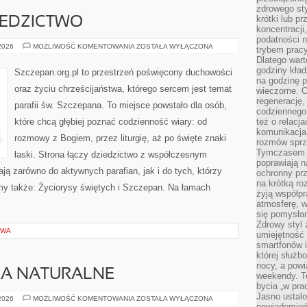
zdrowego sty
krótki lub p
ZIEDZICTWO
koncentracji
podatności 
PAPIEŻE
 2026
MOŻLIWOŚĆ KOMENTOWANIA
ZOSTAŁA WYŁĄCZONA
trybem prac
I
Dlatego wart
ICH
DZIEDZICTWO
godziny kład
Szczepan.org.pl to przestrzeń poświęcony duchowości
na godzinę p
oraz życiu chrześcijaństwa, którego sercem jest temat
wieczorne. 
regenerację,
parafii św. Szczepana. To miejsce powstało dla osób,
codziennego
które chcą głębiej poznać codzienność wiary: od
też o relacj
komunikacja
rozmowy z Bogiem, przez liturgię, aż po święte znaki
rozmów sprz
Tymczasem do
łaski. Strona łączy dziedzictwo z współczesnym
poprawiają n
iają zarówno do aktywnych parafian, jak i do tych, którzy
ochronny pr
na krótką r
amy także: Życiorysy świętych i Szczepan. Na łamach
żyją współp
atmosferę, w 
się pomysłam
Zdrowy styl 
OWA
umiejętność
smartfonów i
której służ
nocy, a pow
SKA NATURALNE
weekendy. T
bycia „w pra
Jasno ustalo
FIZYKA
 2026
MOŻLIWOŚĆ KOMENTOWANIA
ZOSTAŁA WYŁĄCZONA
I
powiadomień