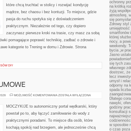
ochronny pr
które chcą truchtać w stolicy i rozwijać kondycję
na krótką r
żyją współp
mądrze, bez chaosu i bez kontuzji. To miejsce, gdzie
atmosferę, w 
pasja do ruchu spotyka się z doświadczeniem
się pomysłam
Zdrowy styl 
praktycznym. Niezależnie od tego, czy dopiero
umiejętność
smartfonów i
zaczynasz pierwsze kroki na trasie, czy masz za sobą
której służ
zówki pomagające poprawić technikię, zadbać o zdrowie i
nocy, a pow
weekendy. T
we kategorie to Trening w domu i Zdrowie. Strona
bycia „w pra
Jasno ustalo
powiadomień
się tych zas
SÓW DIY
własnego zd
dostrzec, że
lecz inwesty
umysł i relac
SUMOWE
odporny na k
spada liczba
zaangażowan
WĘDKARSTWO
 2026
MOŻLIWOŚĆ KOMENTOWANIA
ZOSTAŁA WYŁĄCZONA
Dlatego cora
SUMOWE
nawyki, ofer
MOCZYKIJE to autonomiczny portal wędkarski, który
godziny pra
konsultacji 
powstał po to, aby łączyć zamiłowanie do wody z
najważniejs
praktycznymi poradami. To miejsce dla osób, które
codzienności
w sposobie r
kochają spokój nad brzegiem, ale jednocześnie chcą
o czas poza