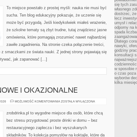
ZJAWISKA
się tych zas
NATURALNE
To miejsce powstało z prostej myśli: nauka nie musi być
własnego zd
dostrzec, że
sucha. Ten blog edukacyjny pokazuje, że uczenie się
lecz inwesty
może być przygodą. Jeśli kiedykolwiek miałeś wrażenie,
umysł i relac
odporny na k
że szkolne tematy są zbyt trudne, tutaj znajdziesz jasne
spada liczba
zaangażowan
omówienia, które pomagają zrozumieć nawet najbardziej
Dlatego cora
zawiłe zagadnienia. Na stronie czeka połączenie treści,
nawyki, ofer
godziny pra
ę z smaczkami ze świata nauki. Z jednej strony pojawiają się
konsultacji 
iętywać, jak zapanować […]
najważniejs
codzienności
w sposobie r
o czas poza
wyborów dec
kilka miesięc
NOWE I OKAZJONALNE
KOKTAJLE
 2026
MOŻLIWOŚĆ KOMENTOWANIA
ZOSTAŁA WYŁĄCZONA
SEZONOWE
I
OKAZJONALNE
zrobdrinka.pl to wygodne miejsce dla osób, które chcą
bez stresu przygotować proste drinki w domu – bez
restauracyjnego zaplecza i bez wyszukanych
składników. To kolekcja pomysłów na koktajle, które da