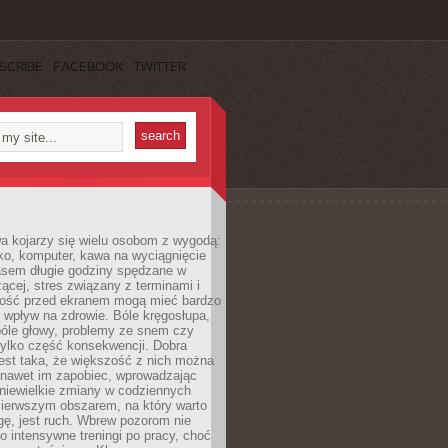
SCRIBE
FACEBOOK
TWITTER
a kojarzy się wielu osobom z wygodą:
rko, komputer, kawa na wyciągnięcie
asem długie godziny spędzane w
zącej, stres związany z terminami i
ność przed ekranem mogą mieć bardzo
 wpływ na zdrowie. Bóle kręgosłupa,
bóle głowy, problemy ze snem czy
tylko część konsekwencji. Dobra
est taka, że większość z nich można
 nawet im zapobiec, wprowadzając
niewielkie zmiany w codziennych
ierwszym obszarem, na który warto
ę, jest ruch. Wbrew pozorom nie
 o intensywne treningi po pracy, choć