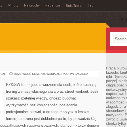
sz
Minuty
Nawrocky
Redakcja
Tagi
Spis Treści
SUB
Praca biurow
krzesło, biu
KALISTENIKA
 2026
MOŻLIWOŚĆ KOMENTOWANIA
ZOSTAŁA WYŁĄCZONA
ręki. Tymcz
pozycji sied
PZKiSW to miejsce stworzone dla osób, które kochają
ciągła obec
niekorzystny
trening z masą własnego ciała oraz street workout. Jeśli
napięciowe 
nadwaga to 
szukasz rzetelnej wiedzy, chcesz budować
wiadomość j
wytrzymałość bez konieczności posiadania
złagodzić, a
stosunkowo 
profesjonalnej siłowni, a do tego marzysz o lepszej
nawykach. P
formie, ta strona jest dokładnie po to, by prowadzić Cię
zwrócić uwag
chodzi tylko
 początkujących i zaawansowanych, dla tych, którzy dopiero