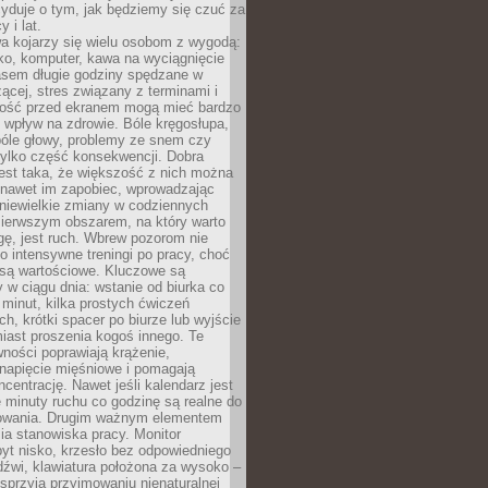
yduje o tym, jak będziemy się czuć za
y i lat.
a kojarzy się wielu osobom z wygodą:
rko, komputer, kawa na wyciągnięcie
asem długie godziny spędzane w
zącej, stres związany z terminami i
ność przed ekranem mogą mieć bardzo
 wpływ na zdrowie. Bóle kręgosłupa,
bóle głowy, problemy ze snem czy
tylko część konsekwencji. Dobra
est taka, że większość z nich można
 nawet im zapobiec, wprowadzając
niewielkie zmiany w codziennych
ierwszym obszarem, na który warto
ę, jest ruch. Wbrew pozorom nie
 o intensywne treningi po pracy, choć
 są wartościowe. Kluczowe są
 w ciągu dnia: wstanie od biurka co
t minut, kilka prostych ćwiczeń
ch, krótki spacer po biurze lub wyjście
iast proszenia kogoś innego. Te
ności poprawiają krążenie,
 napięcie mięśniowe i pomagają
centrację. Nawet jeśli kalendarz jest
e minuty ruchu co godzinę są realne do
owania. Drugim ważnym elementem
ia stanowiska pracy. Monitor
yt nisko, krzesło bez odpowiedniego
dźwi, klawiatura położona za wysoko –
sprzyja przyjmowaniu nienaturalnej