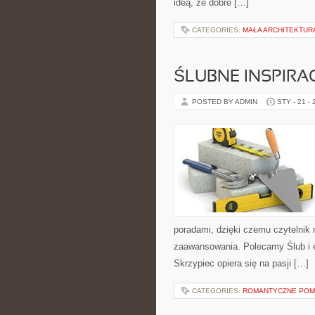
ideą, że dobre […]
CATEGORIES:
MAŁA ARCHITEKTU
ŚLUBNE INSPIRA
POSTED BY ADMIN
STY - 21 -
poradami, dzięki czemu czytelnik
zaawansowania. Polecamy Ślub i ek
Skrzypiec opiera się na pasji […]
CATEGORIES:
ROMANTYCZNE POM