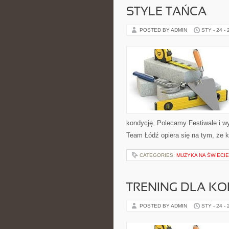
STYLE TAŃCA
POSTED BY ADMIN
STY - 24 -
kondycję. Polecamy Festiwale i wy
Team Łódź opiera się na tym, że
CATEGORIES:
MUZYKA NA ŚWIECIE
TRENING DLA KO
POSTED BY ADMIN
STY - 24 -