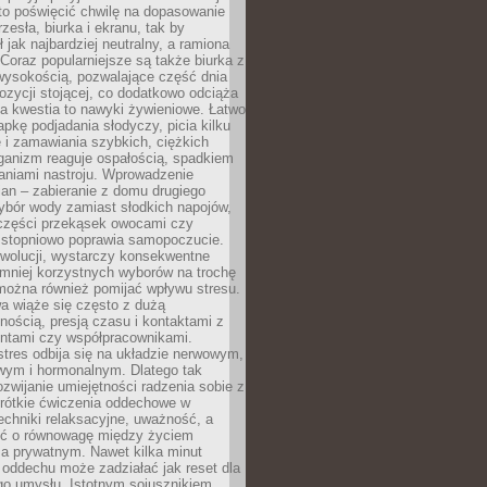
to poświęcić chwilę na dopasowanie
zesła, biurka i ekranu, tak by
ł jak najbardziej neutralny, a ramiona
 Coraz popularniejsze są także biurka z
wysokością, pozwalające część dnia
zycji stojącej, co dodatkowo odciąża
na kwestia to nawyki żywieniowe. Łatwo
pkę podjadania słodyczy, picia kilku
 i zamawiania szybkich, ciężkich
ganizm reaguje ospałością, spadkiem
haniami nastroju. Wprowadzenie
an – zabieranie z domu drugiego
ybór wody zamiast słodkich napojów,
 części przekąsek owocami czy
 stopniowo poprawia samopoczucie.
ewolucji, wystarczy konsekwentne
 mniej korzystnych wyborów na trochę
można również pomijać wpływu stresu.
a wiąże się często z dużą
nością, presją czasu i kontaktami z
entami czy współpracownikami.
stres odbija się na układzie nerwowym,
wym i hormonalnym. Dlatego tak
ozwijanie umiejętności radzenia sobie z
krótkie ćwiczenia oddechowe w
echniki relaksacyjne, uważność, a
ść o równowagę między życiem
 prywatnym. Nawet kilka minut
oddechu może zadziałać jak reset dla
go umysłu. Istotnym sojusznikiem