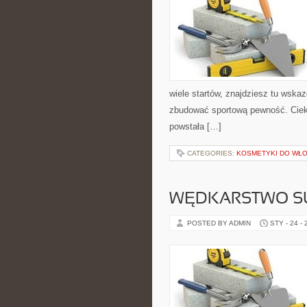
wiele startów, znajdziesz tu wska
zbudować sportową pewność. Cieka
powstała […]
CATEGORIES:
KOSMETYKI DO WŁO
WĘDKARSTWO 
POSTED BY ADMIN
STY - 24 -