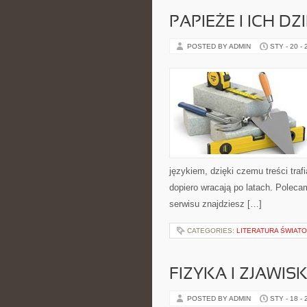
PAPIEŻE I ICH D
POSTED BY ADMIN
STY - 20 -
językiem, dzięki czemu treści traf
dopiero wracają po latach. Polec
serwisu znajdziesz […]
CATEGORIES:
LITERATURA ŚWIAT
FIZYKA I ZJAWI
POSTED BY ADMIN
STY - 18 -