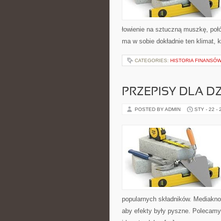
łowienie na sztuczną muszkę, po
ma w sobie dokładnie ten klimat, 
CATEGORIES:
HISTORIA FINANSÓ
PRZEPISY DLA DZ
POSTED BY ADMIN
STY - 22 -
popularnych składników. Mediaknor
aby efekty były pyszne. Polecamy t