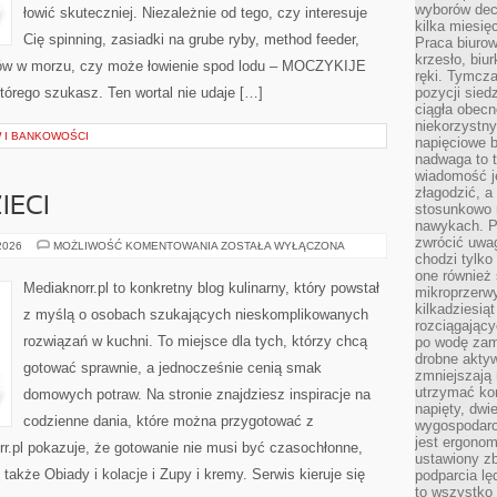
wyborów dec
łowić skuteczniej. Niezależnie od tego, czy interesuje
kilka miesięc
Cię spinning, zasiadki na grube ryby, method feeder,
Praca biurow
krzesło, biu
łów w morzu, czy może łowienie spod lodu – MOCZYKIJE
ręki. Tymcz
którego szukasz. Ten wortal nie udaje […]
pozycji sied
ciągła obec
niekorzystny
W I BANKOWOŚCI
napięciowe 
nadwaga to 
wiadomość j
złagodzić, a
IECI
stosunkowo 
nawykach. P
zwrócić uwag
PRZEPISY
 2026
MOŻLIWOŚĆ KOMENTOWANIA
ZOSTAŁA WYŁĄCZONA
DLA
chodzi tylko
DZIECI
one również
Mediaknorr.pl to konkretny blog kulinarny, który powstał
mikroprzerwy
kilkadziesią
z myślą o osobach szukających nieskomplikowanych
rozciągający
rozwiązań w kuchni. To miejsce dla tych, którzy chcą
po wodę zam
drobne aktyw
gotować sprawnie, a jednocześnie cenią smak
zmniejszają
utrzymać kon
domowych potraw. Na stronie znajdziesz inspiracje na
napięty, dwi
codzienne dania, które można przygotować z
wygospodar
jest ergonom
r.pl pokazuje, że gotowanie nie musi być czasochłonne,
ustawiony zb
akże Obiady i kolacje i Zupy i kremy. Serwis kieruje się
podparcia lę
to wszystko 