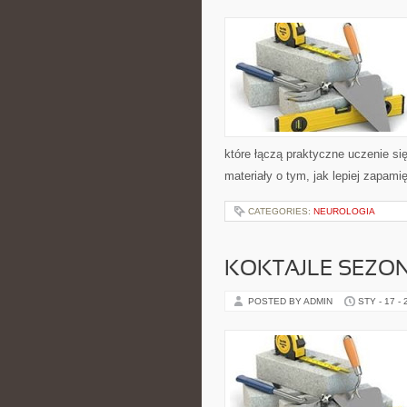
które łączą praktyczne uczenie si
materiały o tym, jak lepiej zapam
CATEGORIES:
NEUROLOGIA
KOKTAJLE SEZO
POSTED BY ADMIN
STY - 17 -