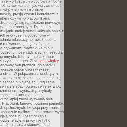
 mniej korzystnych wyborów na trochę
można również pomijać wpływu stresu.
a wiąże się często z dużą
nością, presją czasu i kontaktami z
entami czy współpracownikami.
stres odbija się na układzie nerwowym,
wym i hormonalnym. Dlatego tak
ozwijanie umiejętności radzenia sobie z
krótkie ćwiczenia oddechowe w
echniki relaksacyjne, uważność, a
ść o równowagę między życiem
 prywatnym. Nawet kilka minut
oddechu może zadziałać jak reset dla
go umysłu. Istotnym sojusznikiem
lu życia jest sen. Zbyt
baza wiedzy
rzerywany sen prowadzi do spadku
, gorszej odporności i większej
na stres. W połączeniu z siedzącym
y tworzy to niebezpieczną mieszankę.
o zadbać o higienę snu: regularne
zenia się spać, ograniczenie ekranów
rzed snem, wyciszające rytuały
Organizm, który ma czas na
 dużo lepiej znosi wyzwania dnia
. Pracownik biurowy powinien pamiętać
ach społecznych. Izolacja przy biurku,
 wyłącznie mailowa i brak prawdziwych
yjają poczuciu osamotnienia.
bre relacje w pracy nie tylko
astrój, ale także stanowią bufor