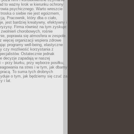
ad to ważny krok w kierunku ochrony
rowia psychicznego. Warto wreszcie
 troska o siebie nie jest egoizmem,
cją. Pracownik, który dba o ciało,
je, jest bardziej kreatywny, efektywny i
ryzysy. Firma również na tym zyskuje:
 zwolnień chorobowych, rośnie
ie, poprawia się atmosfera w zespole.
z więcej organizacji wspiera zdrowe
ując programy well-being, elastyczne
cy czy możliwość korzystania z
specjalistów. Ostatecznie jednak
ze decyzje zapadają w naszej
 – przy biurku, przy wyborze posiłku,
eagowania na stres i w tym, jak dbamy
 pracą. To suma tych drobnych
yduje o tym, jak będziemy się czuć za
y i lat.