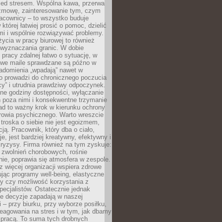
zed stresem. Wspólna kawa, przerwa
ozmowę, zainteresowanie tym, czym
racownicy – to wszystko buduje
której łatwiej prosić o pomoc, dzielić
i i wspólnie rozwiązywać problemy.
życia w pracy biurowej to również
 wyznaczania granic. W dobie
 pracy zdalnej łatwo o sytuację, w
bowe maile sprawdzane są późno w
iadomienia „wpadają” nawet w
o prowadzi do chronicznego poczucia
cy” i utrudnia prawdziwy odpoczynek.
ne godziny dostępności, wyłączanie
 poza nimi i konsekwentne trzymanie
ad to ważny krok w kierunku ochrony
rowia psychicznego. Warto wreszcie
 troska o siebie nie jest egoizmem,
cją. Pracownik, który dba o ciało,
je, jest bardziej kreatywny, efektywny i
ryzysy. Firma również na tym zyskuje:
 zwolnień chorobowych, rośnie
ie, poprawia się atmosfera w zespole.
z więcej organizacji wspiera zdrowe
ując programy well-being, elastyczne
cy czy możliwość korzystania z
specjalistów. Ostatecznie jednak
ze decyzje zapadają w naszej
 – przy biurku, przy wyborze posiłku,
eagowania na stres i w tym, jak dbamy
 pracą. To suma tych drobnych