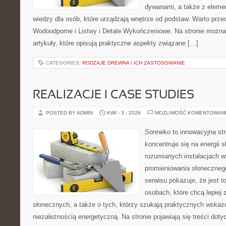
dywanami, a także z eleme
wiedzy dla osób, które urządzają wnętrze od podstaw. Warto prze
Wodoodporne i Listwy i Detale Wykończeniowe. Na stronie możn
artykuły, które opisują praktyczne aspekty związane […]
CATEGORIES:
RODZAJE DREWNA I ICH ZASTOSOWANIE
REALIZACJE I CASE STUDIES
POSTED BY ADMIN
KWI - 3 - 2026
MOŻLIWOŚĆ KOMENTOWAN
Sonneko to innowacyjna str
koncentruje się na energii 
rozumianych instalacjach w
promieniowania słoneczneg
serwisu pokazuje, że jest 
osobach, które chcą lepiej 
słonecznych, a także o tych, którzy szukają praktycznych wska
niezależnością energetyczną. Na stronie pojawiają się treści dot