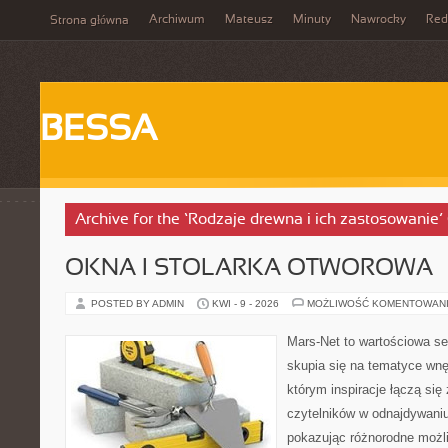
Archiwum
Mateusz
Minuty
Nawrocky
Red
Strona główna
BESSA
Archive for the ‘Rodzaje drewna i ich zastosowanie’
OKNA I STOLARKA OTWOROWA
POSTED BY ADMIN
KWI - 9 - 2026
MOŻLIWOŚĆ KOMENTOWAN
Mars-Net to wartościowa se
skupia się na tematyce wnęt
którym inspiracje łączą się
czytelników w odnajdywaniu 
pokazując różnorodne możl