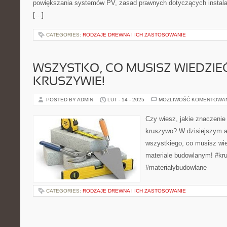
powiększania systemów PV, zasad prawnych dotyczących instalacji,
[…]
CATEGORIES:
RODZAJE DREWNA I ICH ZASTOSOWANIE
WSZYSTKO, CO MUSISZ WIEDZIE
KRUSZYWIE!
POSTED BY ADMIN
LUT - 14 - 2025
MOŻLIWOŚĆ KOMENTOWA
Czy wiesz, jakie znaczeni
kruszywo? W dzisiejszym a
wszystkiego, co musisz wi
materiale budowlanym! #k
#materiałybudowlane
CATEGORIES:
RODZAJE DREWNA I ICH ZASTOSOWANIE