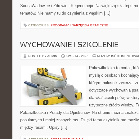
SaunaWadowice i Zdrowie i Regeneracja. Największą siłą tej stro
tematów. Nie mamy tu do czynienia z wąskim […]
CATEGORIES:
PROGRAMY I NARZĘDZIA GRAFICZNE
WYCHOWANIE I SZKOLENIE
POSTED BY ADMIN
KWI - 14 - 2026
MOŻLIWOŚĆ KOMENTOWA
Pakawilkolaka to portal, kt
myślą o osobach kochający
którym miłośnik zwierząt z
dotyczące wychowania psa.
dla właścicieli psów, w któ
użyteczne źródło wiedzy. Fa
Pakawilkolaka i Porady dla Opiekunów. Na stronie można znaleźć
popularnych i mniej znanych ras. Dzięki temu czytelnik ma możl
między rasami. Opisy […]