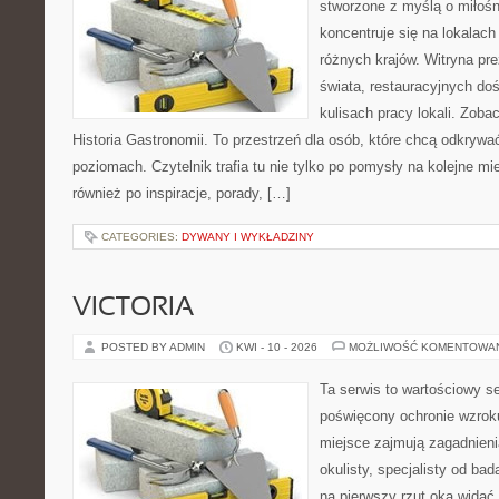
stworzone z myślą o miłośni
koncentruje się na lokalac
różnych krajów. Witryna pre
świata, restauracyjnych do
kulisach pracy lokali. Zobac
Historia Gastronomii. To przestrzeń dla osób, które chcą odkrywa
poziomach. Czytelnik trafia tu nie tylko po pomysły na kolejne mi
również po inspiracje, porady, […]
CATEGORIES:
DYWANY I WYKŁADZINY
VICTORIA
POSTED BY ADMIN
KWI - 10 - 2026
MOŻLIWOŚĆ KOMENTOWA
Ta serwis to wartościowy s
poświęcony ochronie wzroku
miejsce zajmują zagadnieni
okulisty, specjalisty od ba
na pierwszy rzut oka widać, 