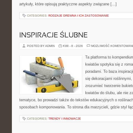
artykuły, które opisują praktyczne aspekty związane […]
CATEGORIES:
RODZAJE DREWNA I ICH ZASTOSOWANIE
INSPIRACJE ŚLUBNE
POSTED BY ADMIN
KWI - 8 - 2026
MOŻLIWOŚĆ KOMENTOWAN
Ta platforma to kompendium
kwiatów spotyka się z rom
poradami. To baza inspiracji
się dekoracjami roślinnymi,
zrozumieć tworzenie bukiet
kwiatów do ślubu, ale nie z
tematyce, bo prowadzi także do tekstów edukacyjnych o roślinach
sposobach komponowania. To strona dla marzycieli, gdzie styl łą
CATEGORIES:
TRENDY I INNOWACJE