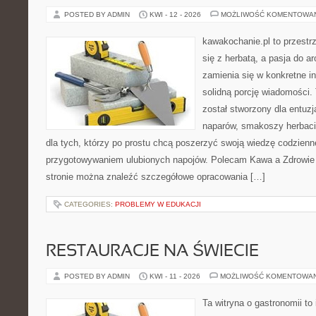
POSTED BY ADMIN
KWI - 12 - 2026
MOŻLIWOŚĆ KOMENTOWA
kawakochanie.pl to przestr
się z herbatą, a pasja do 
zamienia się w konkretne in
solidną porcję wiadomości.
został stworzony dla entu
naparów, smakoszy herbaci
dla tych, którzy po prostu chcą poszerzyć swoją wiedzę codzienn
przygotowywaniem ulubionych napojów. Polecam Kawa a Zdrowie 
stronie można znaleźć szczegółowe opracowania […]
CATEGORIES:
PROBLEMY W EDUKACJI
RESTAURACJE NA ŚWIECIE
POSTED BY ADMIN
KWI - 11 - 2026
MOŻLIWOŚĆ KOMENTOWA
Ta witryna o gastronomii to