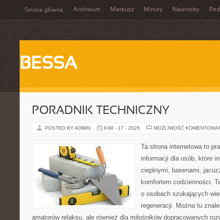
Archiwum
Mateusz
Minuty
Nawrocky
Red
Strona główna
BESSA
PORADNIK TECHNICZNY
POSTED BY ADMIN
KWI - 17 - 2026
MOŻLIWOŚĆ KOMENTOWA
Ta strona internetowa to 
informacji dla osób, które i
cieplnymi, basenami, jacuz
komfortem codzienności. T
o osobach szukających wied
regeneracji. Można tu znale
amatorów relaksu, ale również dla miłośników dopracowanych ro