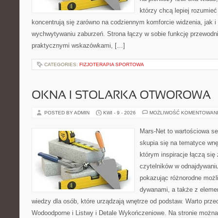
którzy chcą lepiej rozumieć
koncentrują się zarówno na codziennym komforcie widzenia, jak 
wychwytywaniu zaburzeń. Strona łączy w sobie funkcję przewodni
praktycznymi wskazówkami, […]
CATEGORIES:
FIZJOTERAPIA SPORTOWA
OKNA I STOLARKA OTWOROWA
POSTED BY ADMIN
KWI - 9 - 2026
MOŻLIWOŚĆ KOMENTOWAN
Mars-Net to wartościowa se
skupia się na tematyce wnęt
którym inspiracje łączą się
czytelników w odnajdywaniu 
pokazując różnorodne możl
dywanami, a także z eleme
wiedzy dla osób, które urządzają wnętrze od podstaw. Warto prze
Wodoodporne i Listwy i Detale Wykończeniowe. Na stronie możn