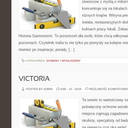
stworzone z myślą o miłośni
koncentruje się na lokalac
różnych krajów. Witryna pre
świata, restauracyjnych do
kulisach pracy lokali. Zobac
Historia Gastronomii. To przestrzeń dla osób, które chcą odkrywa
poziomach. Czytelnik trafia tu nie tylko po pomysły na kolejne mi
również po inspiracje, porady, […]
CATEGORIES:
DYWANY I WYKŁADZINY
VICTORIA
POSTED BY ADMIN
KWI - 10 - 2026
MOŻLIWOŚĆ KOMENTOWA
Ta serwis to wartościowy s
poświęcony ochronie wzroku
miejsce zajmują zagadnieni
okulisty, specjalisty od ba
na pierwszy rzut oka widać, 