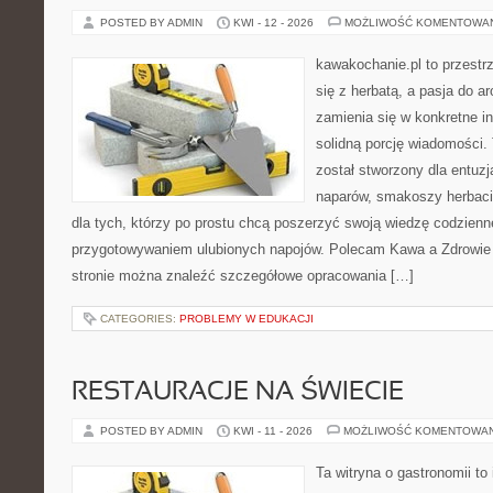
POSTED BY ADMIN
KWI - 12 - 2026
MOŻLIWOŚĆ KOMENTOWA
kawakochanie.pl to przestr
się z herbatą, a pasja do 
zamienia się w konkretne in
solidną porcję wiadomości.
został stworzony dla entu
naparów, smakoszy herbaci
dla tych, którzy po prostu chcą poszerzyć swoją wiedzę codzienn
przygotowywaniem ulubionych napojów. Polecam Kawa a Zdrowie 
stronie można znaleźć szczegółowe opracowania […]
CATEGORIES:
PROBLEMY W EDUKACJI
RESTAURACJE NA ŚWIECIE
POSTED BY ADMIN
KWI - 11 - 2026
MOŻLIWOŚĆ KOMENTOWA
Ta witryna o gastronomii to