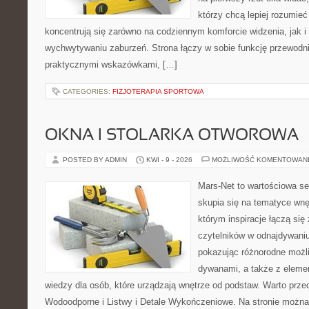
którzy chcą lepiej rozumieć
koncentrują się zarówno na codziennym komforcie widzenia, jak 
wychwytywaniu zaburzeń. Strona łączy w sobie funkcję przewodni
praktycznymi wskazówkami, […]
CATEGORIES:
FIZJOTERAPIA SPORTOWA
OKNA I STOLARKA OTWOROWA
POSTED BY ADMIN
KWI - 9 - 2026
MOŻLIWOŚĆ KOMENTOWAN
Mars-Net to wartościowa se
skupia się na tematyce wnęt
którym inspiracje łączą się
czytelników w odnajdywaniu 
pokazując różnorodne możl
dywanami, a także z eleme
wiedzy dla osób, które urządzają wnętrze od podstaw. Warto prze
Wodoodporne i Listwy i Detale Wykończeniowe. Na stronie możn