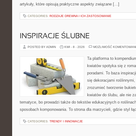
artykuły, które opisują praktyczne aspekty związane […]
CATEGORIES:
RODZAJE DREWNA I ICH ZASTOSOWANIE
INSPIRACJE ŚLUBNE
POSTED BY ADMIN
KWI - 8 - 2026
MOŻLIWOŚĆ KOMENTOWAN
Ta platforma to kompendium
kwiatów spotyka się z rom
poradami. To baza inspiracji
się dekoracjami roślinnymi,
zrozumieć tworzenie bukiet
kwiatów do ślubu, ale nie z
tematyce, bo prowadzi także do tekstów edukacyjnych o roślinach
sposobach komponowania. To strona dla marzycieli, gdzie styl łą
CATEGORIES:
TRENDY I INNOWACJE