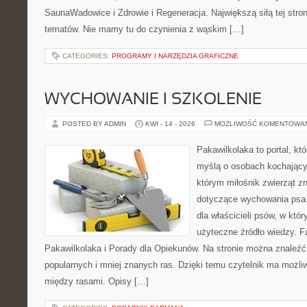
SaunaWadowice i Zdrowie i Regeneracja. Największą siłą tej stro
tematów. Nie mamy tu do czynienia z wąskim […]
CATEGORIES:
PROGRAMY I NARZĘDZIA GRAFICZNE
WYCHOWANIE I SZKOLENIE
POSTED BY ADMIN
KWI - 14 - 2026
MOŻLIWOŚĆ KOMENTOWA
Pakawilkolaka to portal, kt
myślą o osobach kochający
którym miłośnik zwierząt z
dotyczące wychowania psa.
dla właścicieli psów, w któ
użyteczne źródło wiedzy. Fa
Pakawilkolaka i Porady dla Opiekunów. Na stronie można znaleźć
popularnych i mniej znanych ras. Dzięki temu czytelnik ma możl
między rasami. Opisy […]