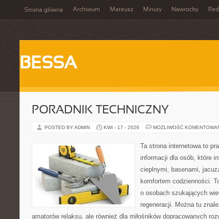
Archiwum
Mateusz
Minuty
Nawrocky
Red
Strona główna
BESSA
PORADNIK TECHNICZNY
POSTED BY ADMIN
KWI - 17 - 2026
MOŻLIWOŚĆ KOMENTOWA
Ta strona internetowa to 
informacji dla osób, które i
cieplnymi, basenami, jacuz
komfortem codzienności. T
o osobach szukających wied
regeneracji. Można tu znale
amatorów relaksu, ale również dla miłośników dopracowanych ro