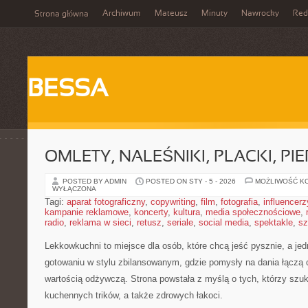
Archiwum
Mateusz
Minuty
Nawrocky
Red
Strona główna
BESSA
OMLETY, NALEŚNIKI, PLACKI, PIE
POSTED BY ADMIN
POSTED ON STY - 5 - 2026
MOŻLIWOŚĆ K
WYŁĄCZONA
Tagi:
aparat fotograficzny
,
copywriting
,
film
,
fotografia
,
influencerz
kampanie reklamowe
,
koncerty
,
kultura
,
media społecznościowe
,
radio
,
reklama w sieci
,
retusz
,
seriale
,
social media
,
spektakle
,
sz
Lekkowkuchni to miejsce dla osób, które chcą jeść pysznie, a jedn
gotowaniu w stylu zbilansowanym, gdzie pomysły na dania łączą
wartością odżywczą. Strona powstała z myślą o tych, którzy szuk
kuchennych trików, a także zdrowych łakoci.