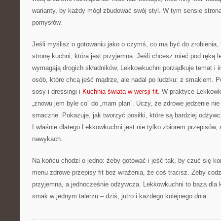
warianty, by każdy mógł zbudować swój styl. W tym sensie strona
pomysłów.
Jeśli myślisz o gotowaniu jako o czymś, co ma być do zrobienia, 
stronę kuchni, która jest przyjemna. Jeśli chcesz mieć pod ręką le
wymagają drogich składników, Lekkowkuchni porządkuje temat i i
osób, które chcą jeść mądrze, ale nadal po ludzku: z smakiem. 
sosy i dressingi i
Kuchnia świata w wersji fit
. W praktyce Lekkowk
„znowu jem byle co” do „mam plan”. Uczy, że zdrowe jedzenie nie
smaczne. Pokazuje, jak tworzyć posiłki, które są bardziej odżyw
I właśnie dlatego Lekkowkuchni jest nie tylko zbiorem przepisów,
nawykach.
Na końcu chodzi o jedno: żeby gotować i jeść tak, by czuć się k
menu zdrowe przepisy fit bez wrażenia, że coś tracisz. Żeby cod
przyjemna, a jednocześnie odżywcza. Lekkowkuchni to baza dla 
smak w jednym talerzu – dziś, jutro i każdego kolejnego dnia.