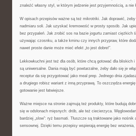
znaleźć własny styl, w którym jedzenie jest przyjemnością, a nie 
W opisach przepisów ważne są też mikrotriki. Jak doprawić, żeby
nadmiaru soli. Jak uzyskać kremowość w prosty sposób. Jak upie
bez przypaleń. Jak zrobić sos na bazie jogurtu zamiast ciężkich
używając czosnku, a także kminu czy innych przypraw, które dod
nawet proste danie może mieć efekt „to jest dobre!”.
Lekkowkuchni jest też dla osób, które chcą gotować dla bliskich i
są uniwersalne. Dania mają być powtarzalne, żeby dało się je włą
receptur da się przygotować jako meal prep. Jednego dnia zjadas
a drugiego robisz wariant z inną przyprawą. To oszczędza energię
gotowanie jest łatwiejsze.
Ważne miejsce na stronie zajmują też produkty, które budują dobr
się w odsłonach mięsnych: drób, ale też ciecierzyca. Węglowoda
bardziej „slow”: ryż basmati. Tłuszcze są traktowane jako nośnik
sensownej. Dzięki temu przepisy wspierają energię bez wrażenia, 