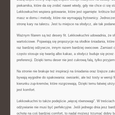
piekarnika, które da się zrobić nawet wtedy, gdy nie chce ci się 
Lekkowkuchni wspiera gotowanie, które jest ogarnięte: krótsze lis
masz w domu i metody, które nie wymagają frytownicy. Jednocześ
stronę kary na talerzu. Jest tu miejsce na słodycz, ale tak podane
Ważnym filarem są też desery fit. Lekkowkuchni udowadnia, że s
wartościowe. Pojawiają się propozycje na słodkie śniadania, któ
raz bardziej odżywcze, innym razem bardziej owocowe. Zamiast c
często stosuje się twaróg albo kakao, a słodycz buduje się przez 
preferencji. Dzięki temu deser nie jest cukrową falą, tylko przyj
Na stronie nie brakuje też inspiracji na śniadania oraz lżejsze za
bywają wygodne do spakowania: owsianki, ale też tosty w wersji fi
kierunku zup-kremów, które rozgrzewają. Dzięki temu łatwiej utrz
jest komfort.
Lekkowkuchni to także podejście „więcej równowagi”. W treściach 
odżywianie nie musi być perfekcyjne. Jeśli jednego dnia jesz bard
ochotę na coś bardziej comfort, to nadal możesz trzymać dobry 