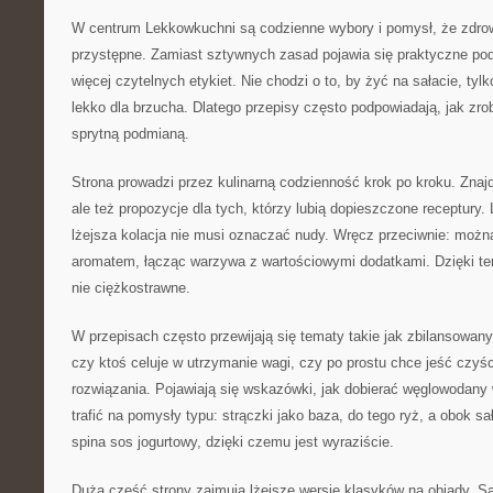
W centrum Lekkowkuchni są codzienne wybory i pomysł, że zdro
przystępne. Zamiast sztywnych zasad pojawia się praktyczne pode
więcej czytelnych etykiet. Nie chodzi o to, by żyć na sałacie, tyl
lekko dla brzucha. Dlatego przepisy często podpowiadają, jak zro
sprytną podmianą.
Strona prowadzi przez kulinarną codzienność krok po kroku. Znajd
ale też propozycje dla tych, którzy lubią dopieszczone receptury
lżejsza kolacja nie musi oznaczać nudy. Wręcz przeciwnie: możn
aromatem, łącząc warzywa z wartościowymi dodatkami. Dzięki tem
nie ciężkostrawne.
W przepisach często przewijają się tematy takie jak zbilansowany
czy ktoś celuje w utrzymanie wagi, czy po prostu chce jeść czy
rozwiązania. Pojawiają się wskazówki, jak dobierać węglowodany
trafić na pomysły typu: strączki jako baza, do tego ryż, a obok s
spina sos jogurtowy, dzięki czemu jest wyraziście.
Dużą część strony zajmują lżejsze wersje klasyków na obiady. Są