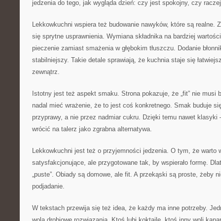
jedzenia do tego, jak wygląda dzień: czy jest spokojny, czy racz
Lekkowkuchni wspiera też budowanie nawyków, które są realne. Za
się sprytne usprawnienia. Wymiana składnika na bardziej wartośc
pieczenie zamiast smażenia w głębokim tłuszczu. Dodanie błonnik
stabilniejszy. Takie detale sprawiają, że kuchnia staje się łatwiej
zewnątrz.
Istotny jest też aspekt smaku. Strona pokazuje, że „fit” nie musi 
nadal mieć wrażenie, że to jest coś konkretnego. Smak buduje si
przyprawy, a nie przez nadmiar cukru. Dzięki temu nawet klasyk
wrócić na talerz jako zgrabna alternatywa.
Lekkowkuchni jest też o przyjemności jedzenia. O tym, że warto w
satysfakcjonujące, ale przygotowane tak, by wspierało formę. Dlat
„puste”. Obiady są domowe, ale fit. A przekąski są proste, żeby
podjadanie.
W tekstach przewija się też idea, że każdy ma inne potrzeby. Jedn
wolą drobiowe rozwiązania. Ktoś lubi koktajle, ktoś inny woli kan