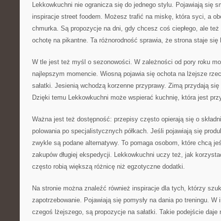
Lekkowkuchni nie ogranicza się do jednego stylu. Pojawiają się 
inspiracje street foodem. Możesz trafić na miskę, która syci, a o
chmurka. Są propozycje na dni, gdy chcesz coś ciepłego, ale te
ochotę na pikantne. Ta różnorodność sprawia, że strona staje się
W tle jest też myśl o sezonowości. W zależności od pory roku m
najlepszym momencie. Wiosną pojawia się ochota na lżejsze rzec
sałatki. Jesienią wchodzą korzenne przyprawy. Zimą przydają się
Dzięki temu Lekkowkuchni może wspierać kuchnię, która jest prz
Ważna jest też dostępność: przepisy często opierają się o składni
polowania po specjalistycznych półkach. Jeśli pojawiają się prod
zwykle są podane alternatywy. To pomaga osobom, które chcą jeść 
zakupów długiej ekspedycji. Lekkowkuchni uczy też, jak korzyst
często robią większą różnicę niż egzotyczne dodatki.
Na stronie można znaleźć również inspiracje dla tych, którzy szu
zapotrzebowanie. Pojawiają się pomysły na dania po treningu. W i
czegoś lżejszego, są propozycje na sałatki. Takie podejście daj