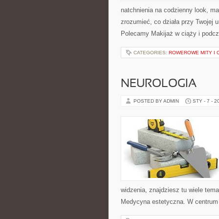
natchnienia na codzienny look, mak
zrozumieć, co działa przy Twojej u
Polecamy Makijaż w ciąży i podcz
CATEGORIES:
ROWEROWE MITY I 
NEUROLOGIA
POSTED BY ADMIN
STY - 7 - 2
widzenia, znajdziesz tu wiele tem
Medycyna estetyczna. W centrum tej