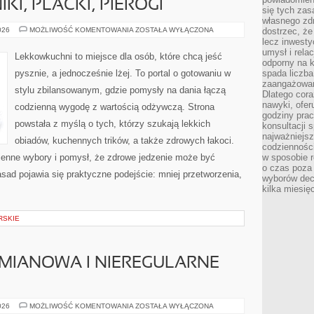
KI, PLACKI, PIEROGI
się tych zas
własnego zd
OMLETY,
026
MOŻLIWOŚĆ KOMENTOWANIA
ZOSTAŁA WYŁĄCZONA
dostrzec, że
NALEŚNIKI,
lecz inwesty
PLACKI,
umysł i relac
PIEROGI
Lekkowkuchni to miejsce dla osób, które chcą jeść
odporny na k
pysznie, a jednocześnie lżej. To portal o gotowaniu w
spada liczba
zaangażowan
stylu zbilansowanym, gdzie pomysły na dania łączą
Dlatego cora
nawyki, ofer
codzienną wygodę z wartością odżywczą. Strona
godziny pra
powstała z myślą o tych, którzy szukają lekkich
konsultacji 
najważniejs
obiadów, kuchennych trików, a także zdrowych łakoci.
codzienności
enne wybory i pomysł, że zdrowe jedzenie może być
w sposobie r
o czas poza
ad pojawia się praktyczne podejście: mniej przetworzenia,
wyborów dec
kilka miesięc
RSKIE
ZMIANOWA I NIEREGULARNE
DIETA
026
MOŻLIWOŚĆ KOMENTOWANIA
ZOSTAŁA WYŁĄCZONA
A