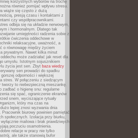
 mniej korzystnych wyborów na trochę
można również pomijać wpływu stresu.
a wiąże się często z dużą
nością, presją czasu i kontaktami z
entami czy współpracownikami.
stres odbija się na układzie nerwowym,
wym i hormonalnym. Dlatego tak
ozwijanie umiejętności radzenia sobie z
krótkie ćwiczenia oddechowe w
echniki relaksacyjne, uważność, a
ść o równowagę między życiem
 prywatnym. Nawet kilka minut
oddechu może zadziałać jak reset dla
go umysłu. Istotnym sojusznikiem
lu życia jest sen. Zbyt
baza wiedzy
rzerywany sen prowadzi do spadku
, gorszej odporności i większej
na stres. W połączeniu z siedzącym
y tworzy to niebezpieczną mieszankę.
o zadbać o higienę snu: regularne
zenia się spać, ograniczenie ekranów
rzed snem, wyciszające rytuały
Organizm, który ma czas na
 dużo lepiej znosi wyzwania dnia
. Pracownik biurowy powinien pamiętać
ach społecznych. Izolacja przy biurku,
 wyłącznie mailowa i brak prawdziwych
yjają poczuciu osamotnienia.
bre relacje w pracy nie tylko
astrój, ale także stanowią bufor