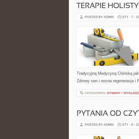
TERAPIE HOLIST
POSTED BY ADMIN
STY - 7 - 2
Tradycyjną Medycyną Chińską jako
Zdrowy sen i nocna regeneracja i 
CATEGORIES:
DYWANY I WYKŁADZ
PYTANIA OD CZ
POSTED BY ADMIN
STY - 6 - 2