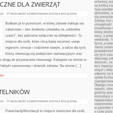
ochronny pr
YCZNE DLA ZWIERZĄT
na krótką r
żyją współp
atmosferę, w 
TERAPIE
026
MOŻLIWOŚĆ KOMENTOWANIA
ZOSTAŁA WYŁĄCZONA
HOLISTYCZNE
się pomysłam
DLA
Zdrowy styl 
ZWIERZĄT
Bodbam.pl to przestrzeń, w której zdrowie traktuje się
umiejętność
smartfonów i
całościowo – bez dzielenia człowieka na „oddzielne
której służ
części”, bez patrzenia wyłącznie na dolegliwości. To
nocy, a pow
weekendy. T
miejsce dla osób, które chcą lepiej rozumieć swoje
bycia „w pra
Jasno ustalo
organizm, emocje i codzienne nawyki, a także dla tych,
powiadomień
którzy interesują się podejściem nieinwazyjnym oraz
się tych zas
własnego zd
 drogą do przywracania równowagi. Kategorie na stronie to
dostrzec, że
Praktyki samorozwoju i dziennik zdrowia. Na stronie […]
lecz inwesty
umysł i relac
odporny na k
INY
spada liczba
zaangażowan
Dlatego cora
nawyki, ofer
YTELNIKÓW
godziny pra
konsultacji 
najważniejs
PYTANIA
026
MOŻLIWOŚĆ KOMENTOWANIA
ZOSTAŁA WYŁĄCZONA
codzienności
OD
CZYTELNIKÓW
w sposobie r
PrawoJazdyWroclaw.pl to miejsce stworzone dla osób,
o czas poza