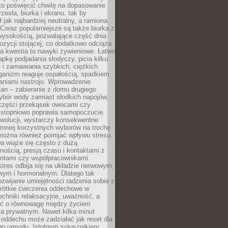
to poświęcić chwilę na dopasowanie
zesła, biurka i ekranu, tak by
ł jak najbardziej neutralny, a ramiona
 Coraz popularniejsze są także biurka z
wysokością, pozwalające część dnia
zycji stojącej, co dodatkowo odciąża
na kwestia to nawyki żywieniowe. Łatwo
pkę podjadania słodyczy, picia kilku
 i zamawiania szybkich, ciężkich
ganizm reaguje ospałością, spadkiem
haniami nastroju. Wprowadzenie
an – zabieranie z domu drugiego
ybór wody zamiast słodkich napojów,
 części przekąsek owocami czy
 stopniowo poprawia samopoczucie.
ewolucji, wystarczy konsekwentne
 mniej korzystnych wyborów na trochę
można również pomijać wpływu stresu.
a wiąże się często z dużą
nością, presją czasu i kontaktami z
entami czy współpracownikami.
stres odbija się na układzie nerwowym,
wym i hormonalnym. Dlatego tak
ozwijanie umiejętności radzenia sobie z
krótkie ćwiczenia oddechowe w
echniki relaksacyjne, uważność, a
ść o równowagę między życiem
 prywatnym. Nawet kilka minut
oddechu może zadziałać jak reset dla
go umysłu. Istotnym sojusznikiem