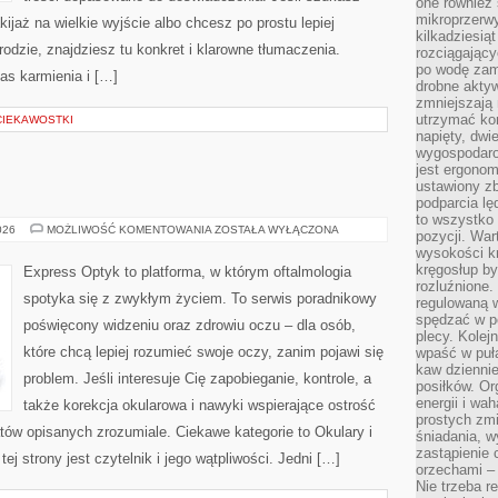
one również
mikroprzerwy
ijaż na wielkie wyjście albo chcesz po prostu lepiej
kilkadziesią
rodzie, znajdziesz tu konkret i klarowne tłumaczenia.
rozciągający
po wodę zam
as karmienia i […]
drobne aktyw
zmniejszają
utrzymać kon
CIEKAWOSTKI
napięty, dwi
wygospodar
jest ergonom
ustawiony zb
podparcia lę
to wszystko 
NEUROLOGIA
026
MOŻLIWOŚĆ KOMENTOWANIA
ZOSTAŁA WYŁĄCZONA
pozycji. War
wysokości kr
kręgosłup by
Express Optyk to platforma, w którym oftalmologia
rozluźnione.
spotyka się z zwykłym życiem. To serwis poradnikowy
regulowaną 
spędzać w po
poświęcony widzeniu oraz zdrowiu oczu – dla osób,
plecy. Kolej
które chcą lepiej rozumieć swoje oczy, zanim pojawi się
wpaść w puła
kaw dziennie
problem. Jeśli interesuje Cię zapobieganie, kontrole, a
posiłków. Or
energii i wa
także korekcja okularowa i nawyki wspierające ostrość
prostych zmi
atów opisanych zrozumiale. Ciekawe kategorie to Okulary i
śniadania, w
zastąpienie
 strony jest czytelnik i jego wątpliwości. Jedni […]
orzechami –
Nie trzeba r