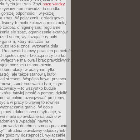
lu życia jest sen. Zbyt
baza wiedzy
rzerywany sen prowadzi do spadku
, gorszej odporności i większej
na stres. W połączeniu z siedzącym
y tworzy to niebezpieczną mieszankę.
o zadbać o higienę snu: regularne
zenia się spać, ograniczenie ekranów
rzed snem, wyciszające rytuały
Organizm, który ma czas na
 dużo lepiej znosi wyzwania dnia
. Pracownik biurowy powinien pamiętać
ach społecznych. Izolacja przy biurku,
 wyłącznie mailowa i brak prawdziwych
yjają poczuciu osamotnienia.
bre relacje w pracy nie tylko
astrój, ale także stanowią bufor
zed stresem. Wspólna kawa, przerwa
ozmowę, zainteresowanie tym, czym
racownicy – to wszystko buduje
której łatwiej prosić o pomoc, dzielić
i i wspólnie rozwiązywać problemy.
życia w pracy biurowej to również
 wyznaczania granic. W dobie
 pracy zdalnej łatwo o sytuację, w
bowe maile sprawdzane są późno w
iadomienia „wpadają” nawet w
o prowadzi do chronicznego poczucia
cy” i utrudnia prawdziwy odpoczynek.
ne godziny dostępności, wyłączanie
 poza nimi i konsekwentne trzymanie