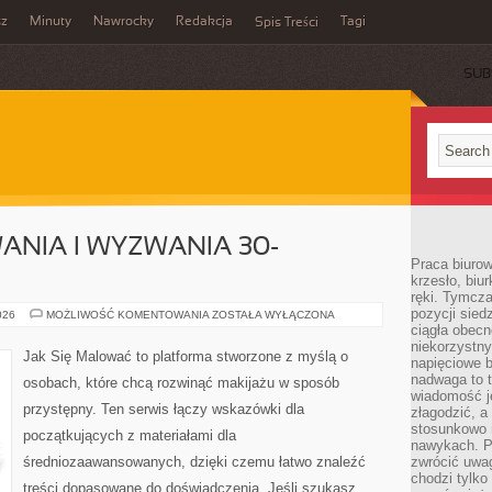
sz
Minuty
Nawrocky
Redakcja
Tagi
Spis Treści
SUB
NIA I WYZWANIA 30-
Praca biurow
krzesło, biu
ręki. Tymcz
pozycji sied
URODOWE
026
MOŻLIWOŚĆ KOMENTOWANIA
ZOSTAŁA WYŁĄCZONA
WYZWANIA
ciągła obec
I
niekorzystny
WYZWANIA
Jak Się Malować to platforma stworzone z myślą o
napięciowe 
30-
DNIOWE
nadwaga to 
osobach, które chcą rozwinąć makijażu w sposób
wiadomość j
przystępny. Ten serwis łączy wskazówki dla
złagodzić, a
stosunkowo 
początkujących z materiałami dla
nawykach. P
średniozaawansowanych, dzięki czemu łatwo znaleźć
zwrócić uwag
chodzi tylko
treści dopasowane do doświadczenia. Jeśli szukasz