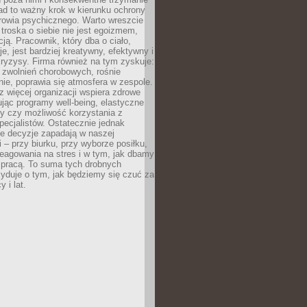
ad to ważny krok w kierunku ochrony
rowia psychicznego. Warto wreszcie
 troska o siebie nie jest egoizmem,
cją. Pracownik, który dba o ciało,
je, jest bardziej kreatywny, efektywny i
ryzysy. Firma również na tym zyskuje:
 zwolnień chorobowych, rośnie
ie, poprawia się atmosfera w zespole.
z więcej organizacji wspiera zdrowe
ując programy well-being, elastyczne
cy czy możliwość korzystania z
specjalistów. Ostatecznie jednak
ze decyzje zapadają w naszej
 – przy biurku, przy wyborze posiłku,
eagowania na stres i w tym, jak dbamy
 pracą. To suma tych drobnych
yduje o tym, jak będziemy się czuć za
y i lat.