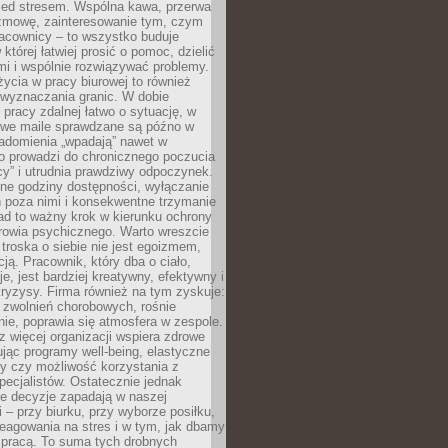
zed stresem. Wspólna kawa, przerwa
ozmowę, zainteresowanie tym, czym
racownicy – to wszystko buduje
której łatwiej prosić o pomoc, dzielić
i i wspólnie rozwiązywać problemy.
życia w pracy biurowej to również
 wyznaczania granic. W dobie
 pracy zdalnej łatwo o sytuację, w
bowe maile sprawdzane są późno w
iadomienia „wpadają” nawet w
o prowadzi do chronicznego poczucia
cy” i utrudnia prawdziwy odpoczynek.
ne godziny dostępności, wyłączanie
 poza nimi i konsekwentne trzymanie
ad to ważny krok w kierunku ochrony
rowia psychicznego. Warto wreszcie
 troska o siebie nie jest egoizmem,
cją. Pracownik, który dba o ciało,
je, jest bardziej kreatywny, efektywny i
ryzysy. Firma również na tym zyskuje:
 zwolnień chorobowych, rośnie
ie, poprawia się atmosfera w zespole.
z więcej organizacji wspiera zdrowe
ując programy well-being, elastyczne
cy czy możliwość korzystania z
specjalistów. Ostatecznie jednak
ze decyzje zapadają w naszej
 – przy biurku, przy wyborze posiłku,
eagowania na stres i w tym, jak dbamy
 pracą. To suma tych drobnych