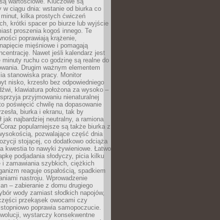
 są wartościowe. Kluczowe są
 w ciągu dnia: wstanie od biurka co
t minut, kilka prostych ćwiczeń
ch, krótki spacer po biurze lub wyjście
iast proszenia kogoś innego. Te
ności poprawiają krążenie,
 napięcie mięśniowe i pomagają
centrację. Nawet jeśli kalendarz jest
e minuty ruchu co godzinę są realne do
owania. Drugim ważnym elementem
ia stanowiska pracy. Monitor
yt nisko, krzesło bez odpowiedniego
dźwi, klawiatura położona za wysoko –
sprzyja przyjmowaniu nienaturalnej
to poświęcić chwilę na dopasowanie
zesła, biurka i ekranu, tak by
ł jak najbardziej neutralny, a ramiona
 Coraz popularniejsze są także biurka z
wysokością, pozwalające część dnia
zycji stojącej, co dodatkowo odciąża
na kwestia to nawyki żywieniowe. Łatwo
pkę podjadania słodyczy, picia kilku
 i zamawiania szybkich, ciężkich
ganizm reaguje ospałością, spadkiem
haniami nastroju. Wprowadzenie
an – zabieranie z domu drugiego
ybór wody zamiast słodkich napojów,
 części przekąsek owocami czy
 stopniowo poprawia samopoczucie.
ewolucji, wystarczy konsekwentne