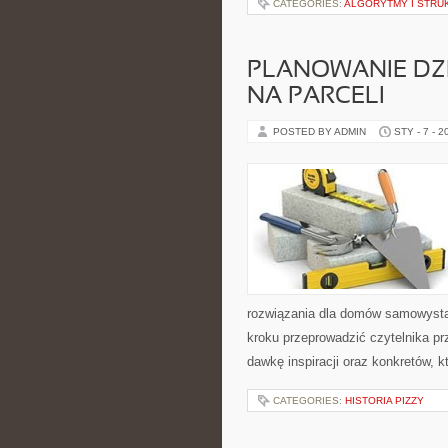
CATEGORIES:
ALGORYTMY I STRU
PLANOWANIE DZI
NA PARCELI
POSTED BY ADMIN
STY - 7 - 2
rozwiązania dla domów samowystar
kroku przeprowadzić czytelnika pr
dawkę inspiracji oraz konkretów, 
CATEGORIES:
HISTORIA PIZZY