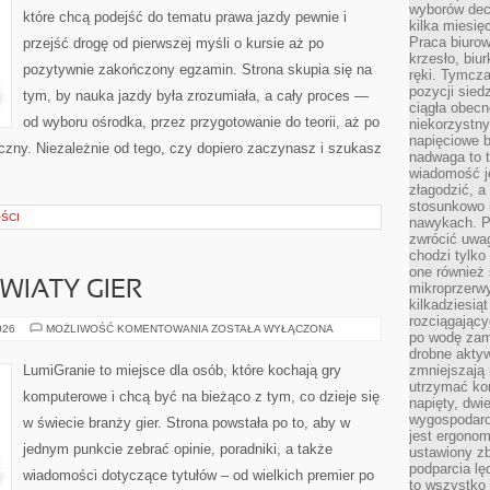
wyborów dec
które chcą podejść do tematu prawa jazdy pewnie i
kilka miesięc
Praca biurow
przejść drogę od pierwszej myśli o kursie aż po
krzesło, biu
pozytywnie zakończony egzamin. Strona skupia się na
ręki. Tymcz
pozycji sied
tym, by nauka jazdy była zrozumiała, a cały proces —
ciągła obec
od wyboru ośrodka, przez przygotowanie do teorii, aż po
niekorzystny
napięciowe 
iczny. Niezależnie od tego, czy dopiero zaczynasz i szukasz
nadwaga to 
wiadomość j
złagodzić, a
stosunkowo 
ŚCI
nawykach. P
zwrócić uwag
chodzi tylko
one również
ŚWIATY GIER
mikroprzerwy
kilkadziesią
rozciągający
LORE,
026
MOŻLIWOŚĆ KOMENTOWANIA
ZOSTAŁA WYŁĄCZONA
po wodę zam
FABUŁA
I
drobne aktyw
ŚWIATY
LumiGranie to miejsce dla osób, które kochają gry
zmniejszają
GIER
utrzymać kon
komputerowe i chcą być na bieżąco z tym, co dzieje się
napięty, dwi
wygospodar
w świecie branży gier. Strona powstała po to, aby w
jest ergonom
jednym punkcie zebrać opinie, poradniki, a także
ustawiony zb
podparcia lę
wiadomości dotyczące tytułów – od wielkich premier po
to wszystko 