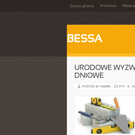
Archiwum
Mateu
Strona główna
BESSA
URODOWE WYZWA
DNIOWE
POSTED BY ADMIN
STY - 8 - 2