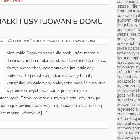
zamienianie
KTURY DANYCH
lepsze. Nie 
Praca biurow
odpowiedzial
trudnymi kli
AŁKI I USYTUOWANIE DOMU
Długotrwały 
odpornościo
ważne jest r
napięciem: 
PLANOWANIE
026
MOŻLIWOŚĆ KOMENTOWANIA
ZOSTAŁA WYŁĄCZONA
przerwach, t
DZIAŁKI
I
także dbało
USYTUOWANIE
Mazurskie Domy to serwis dla osób, które marzą o
zawodowym a
DOMU
świadomego 
NA
drewnianym domu, planują stawianie własnego miejsca
PARCELI
przeciążone
zdrowego sty
do życia albo chcą wyremontować już istniejący
krótki lub p
budynek. To przestrzeń, gdzie łączą się tematy
koncentracji
podatności 
konstrukcji drewnianych, praktyczne podejście do prac
trybem prac
wykończeniowych oraz coraz popularniejsze
Dlatego wart
godziny kład
czalnych. Treści powstają z myślą o tym, aby krok po
na godzinę p
wieczorne. 
zez projektowanie inwestycji, a jednocześnie dać solidną
regenerację,
które można wdrożyć w […]
codziennego
też o relacj
komunikacja
rozmów sprz
Tymczasem do
poprawiają n