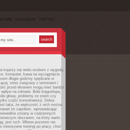
SCRIBE
FACEBOOK
TWITTER
a kojarzy się wielu osobom z wygodą:
rko, komputer, kawa na wyciągnięcie
asem długie godziny spędzane w
zącej, stres związany z terminami i
ność przed ekranem mogą mieć bardzo
 wpływ na zdrowie. Bóle kręgosłupa,
bóle głowy, problemy ze snem czy
tylko część konsekwencji. Dobra
est taka, że większość z nich można
 nawet im zapobiec, wprowadzając
niewielkie zmiany w codziennych
ierwszym obszarem, na który warto
ę, jest ruch. Wbrew pozorom nie
 o intensywne treningi po pracy, choć