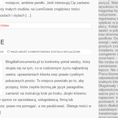
mniejsze, ambitne perełki. Jeśli interesują Cię zarówno
pozycji. War
wysokości kr
jekty małych studiów, na LumiGranie znajdziesz treści
kręgosłup by
rozluźnione.
ustach i stylach […]
regulowaną 
spędzać w po
ETERIA
plecy. Kolej
wpaść w puła
kaw dziennie
posiłków. Or
NE
energii i wa
prostych zmi
śniadania, w
PRAWO
026
MOŻLIWOŚĆ KOMENTOWANIA
ZOSTAŁA WYŁĄCZONA
zastąpienie
RODZINNE
orzechami –
BlogdlaKonsumenta.pl to konkretny portal wiedzy, który
Nie trzeba r
zamienianie
skupia się na tym, co w codziennym życiu najbardziej
lepsze. Nie 
Praca biurow
uwiera: uprawnieniach klienta oraz prawie cywilnym
odpowiedzial
pokazanych prosto. To miejsce powstało po to, aby
trudnymi kli
Długotrwały 
przepisy, które zwykle brzmią jak język paragrafów,
odpornościo
zamienić na instrukcję krok po kroku, dzięki któremu
ważne jest r
napięciem: 
w sporze ze sprzedawcą, usługodawcą, firmą lub
przerwach, t
także dbało
osta: prawo ma pomagać, a nie paraliżować. Dlatego treści w
zawodowym a
]
świadomego 
przeciążone