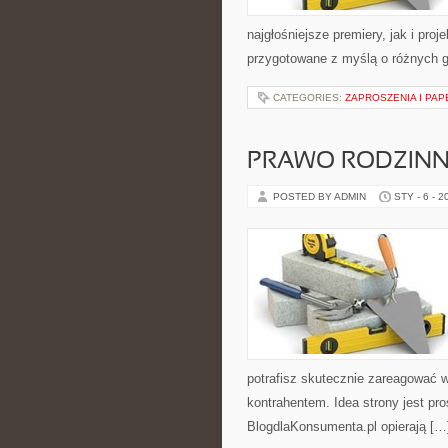
najgłośniejsze premiery, jak i pro
przygotowane z myślą o różnych g
CATEGORIES:
ZAPROSZENIA I PAP
PRAWO RODZIN
POSTED BY ADMIN
STY - 6 - 2
potrafisz skutecznie zareagować 
kontrahentem. Idea strony jest pr
BlogdlaKonsumenta.pl opierają […