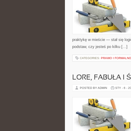
praktykę w mieście — stał się log
podstaw, czy jesteś po kilku […]
CATEGORIES:
PRAWO I FORMALNO
LORE, FABUŁA I 
POSTED BY ADMIN
STY - 6 - 2