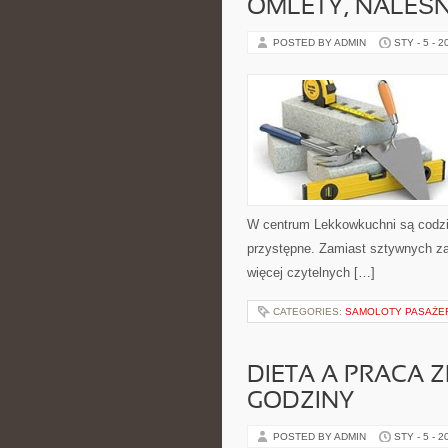
OMLETY, NALEŚNI
POSTED BY ADMIN
STY - 5 - 2
W centrum Lekkowkuchni są codzi
przystępne. Zamiast sztywnych zas
więcej czytelnych […]
CATEGORIES:
SAMOLOTY PASAŻE
DIETA A PRACA 
GODZINY
POSTED BY ADMIN
STY - 5 - 2