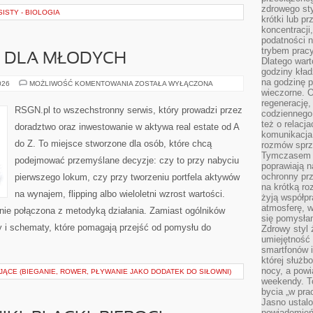
zdrowego sty
ISTY - BIOLOGIA
krótki lub p
koncentracji
podatności 
trybem prac
 DLA MŁODYCH
Dlatego wart
godziny kład
na godzinę p
NIERUCHOMOŚCI
026
MOŻLIWOŚĆ KOMENTOWANIA
ZOSTAŁA WYŁĄCZONA
DLA
wieczorne. 
MŁODYCH
regenerację,
RSGN.pl to wszechstronny serwis, który prowadzi przez
codziennego
też o relacj
doradztwo oraz inwestowanie w aktywa real estate od A
komunikacja
do Z. To miejsce stworzone dla osób, które chcą
rozmów sprz
Tymczasem do
podejmować przemyślane decyzje: czy to przy nabyciu
poprawiają n
ochronny pr
pierwszego lokum, czy przy tworzeniu portfela aktywów
na krótką r
na wynajem, flipping albo wieloletni wzrost wartości.
żyją współp
atmosferę, w 
ie połączona z metodyką działania. Zamiast ogólników
się pomysłam
sty i schematy, które pomagają przejść od pomysłu do
Zdrowy styl 
umiejętność
smartfonów i
której służ
nocy, a pow
ĄCE (BIEGANIE, ROWER, PŁYWANIE JAKO DODATEK DO SIŁOWNI)
weekendy. T
bycia „w pra
Jasno ustalo
powiadomień