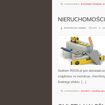
CATEGORIES:
EGZAMIN ÓSMOKLAS
NIERUCHOMOŚCI
POSTED BY ADMIN
STY - 6 - 2
Sednem RSGN.pl jest doświadczen
znajdziesz tu instrukcje, checkli
finalnego efektu. […]
CATEGORIES:
SPORTY UZUPEŁNIAJ