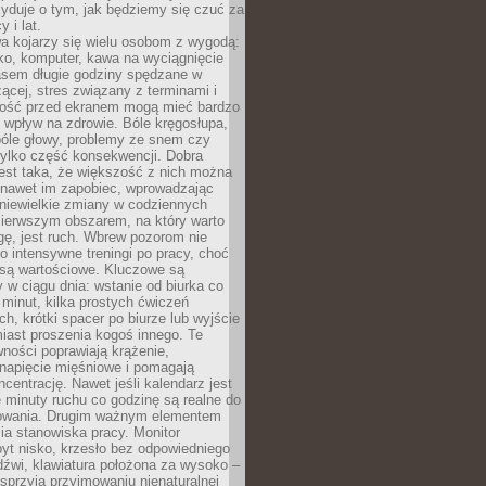
yduje o tym, jak będziemy się czuć za
y i lat.
a kojarzy się wielu osobom z wygodą:
rko, komputer, kawa na wyciągnięcie
asem długie godziny spędzane w
zącej, stres związany z terminami i
ność przed ekranem mogą mieć bardzo
 wpływ na zdrowie. Bóle kręgosłupa,
bóle głowy, problemy ze snem czy
tylko część konsekwencji. Dobra
est taka, że większość z nich można
 nawet im zapobiec, wprowadzając
niewielkie zmiany w codziennych
ierwszym obszarem, na który warto
ę, jest ruch. Wbrew pozorom nie
 o intensywne treningi po pracy, choć
 są wartościowe. Kluczowe są
 w ciągu dnia: wstanie od biurka co
t minut, kilka prostych ćwiczeń
ch, krótki spacer po biurze lub wyjście
iast proszenia kogoś innego. Te
ności poprawiają krążenie,
 napięcie mięśniowe i pomagają
centrację. Nawet jeśli kalendarz jest
e minuty ruchu co godzinę są realne do
owania. Drugim ważnym elementem
ia stanowiska pracy. Monitor
yt nisko, krzesło bez odpowiedniego
dźwi, klawiatura położona za wysoko –
sprzyja przyjmowaniu nienaturalnej