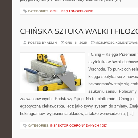
CATEGORIES:
GRILL, BBQ I SMOKEHOUSE
CHIŃSKA SZTUKA WALKI I FILOZ
POSTED BY ADMIN
GRU - 6 - 2025
MOŻLIWOŚĆ KOMENTOWAN
I Ching – Księga Przemian 
czytelnika w świat duchowe
Wschodu. To punkt odniesie
księga spotyka się z nowocz
heksagramów staje się co
szukaniu sensu. Polecamy 
zaawansowanych i Podstawy Yijing. Na tej platformie I Ching jest
egzotyczna ciekawostka, lecz jako żywy system do zmiany. Znajdz
heksagramów, wyjaśnienia układów, a także wprowadzenia, […]
CATEGORIES:
INSPEKTOR OCHRONY DANYCH (IOD)