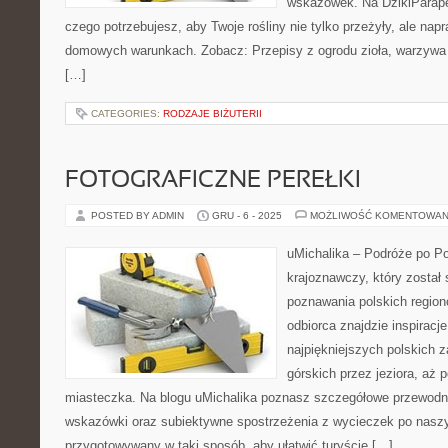
wskazówek. Na DzikiParape
czego potrzebujesz, aby Twoje rośliny nie tylko przeżyły, ale napr
domowych warunkach. Zobacz: Przepisy z ogrodu zioła, warzywa i
[…]
CATEGORIES:
RODZAJE BIŻUTERII
FOTOGRAFICZNE PEREŁKI
POSTED BY ADMIN
GRU - 6 - 2025
MOŻLIWOŚĆ KOMENTOWAN
uMichalika – Podróże po Po
krajoznawczy, który został 
poznawania polskich region
odbiorca znajdzie inspiracj
najpiękniejszych polskich 
górskich przez jeziora, aż 
miasteczka. Na blogu uMichalika poznasz szczegółowe przewodni
wskazówki oraz subiektywne spostrzeżenia z wycieczek po naszym
przygotowywany w taki sposób, aby ułatwić turyście […]