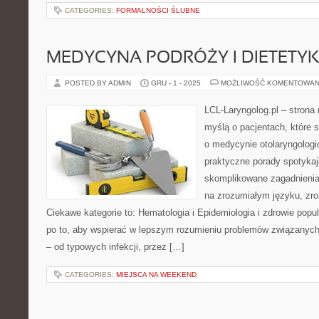
CATEGORIES:
FORMALNOŚCI ŚLUBNE
MEDYCYNA PODRÓŻY I DIETETYKA
POSTED BY ADMIN
GRU - 1 - 2025
MOŻLIWOŚĆ KOMENTOWAN
LCL-Laryngolog.pl – stron
myślą o pacjentach, które 
o medycynie otolaryngologi
praktyczne porady spotykają
skomplikowane zagadnieni
na zrozumiałym języku, zr
Ciekawe kategorie to: Hematologia i Epidemiologia i zdrowie popul
po to, aby wspierać w lepszym rozumieniu problemów związanych
– od typowych infekcji, przez […]
CATEGORIES:
MIEJSCA NA WEEKEND