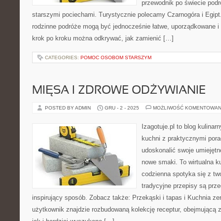
przewodnik po świecie podr
starszymi pociechami. Turystycznie polecamy Czarnogóra i Egipt. 
rodzinne podróże mogą być jednocześnie łatwe, uporządkowane i p
krok po kroku można odkrywać, jak zamienić […]
CATEGORIES:
POMOC OSOBOM STARSZYM
MIĘSA I ZDROWE ODŻYWIANIE
POSTED BY ADMIN
GRU - 2 - 2025
MOŻLIWOŚĆ KOMENTOWAN
Izagotuje.pl to blog kulinar
kuchni z praktycznymi pora
udoskonalić swoje umiejętn
nowe smaki. To wirtualna k
codzienna spotyka się z t
tradycyjne przepisy są prz
inspirujący sposób. Zobacz także: Przekąski i tapas i Kuchnia zer
użytkownik znajdzie rozbudowaną kolekcję receptur, obejmującą 