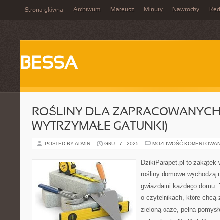
Archiwum
Mateusz
Minuty
Nawrocky
Red
Strona główna
BESSA
ROŚLINY DLA ZAPRACOWANYCH 
WYTRZYMAŁE GATUNKI)
POSTED BY ADMIN
GRU - 7 - 2025
MOŻLIWOŚĆ KOMENTOWAN
DzikiParapet.pl to zakątek 
rośliny domowe wychodzą na
gwiazdami każdego domu. T
o czytelnikach, które chcą
zieloną oazę, pełną pomysł