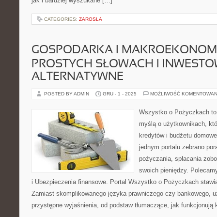
jak i bardziej wyszukane […]
CATEGORIES:
ZAROSLA
GOSPODARKA I MAKROEKONOM
PROSTYCH SŁOWACH I INWESTO
ALTERNATYWNE
POSTED BY ADMIN
GRU - 1 - 2025
MOŻLIWOŚĆ KOMENTOWAN
Wszystko o Pożyczkach to s
myślą o użytkownikach, któ
kredytów i budżetu domoweg
jednym portalu zebrano po
pożyczania, spłacania zob
swoich pieniędzy. Polecamy
i Ubezpieczenia finansowe. Portal Wszystko o Pożyczkach stawia 
Zamiast skomplikowanego języka prawniczego czy bankowego, u
przystępne wyjaśnienia, od podstaw tłumaczące, jak funkcjonują 