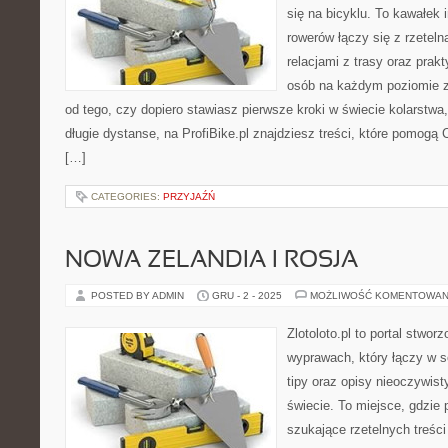
się na bicyklu. To kawałek 
rowerów łączy się z rzeteln
relacjami z trasy oraz pra
osób na każdym poziomie z
od tego, czy dopiero stawiasz pierwsze kroki w świecie kolarstwa
długie dystanse, na ProfiBike.pl znajdziesz treści, które pomogą 
[…]
CATEGORIES:
PRZYJAŹŃ
NOWA ZELANDIA I ROSJA
POSTED BY ADMIN
GRU - 2 - 2025
MOŻLIWOŚĆ KOMENTOWAN
Zlotoloto.pl to portal stwo
wyprawach, który łączy w so
tipy oraz opisy nieoczywist
świecie. To miejsce, gdzie
szukające rzetelnych treśc