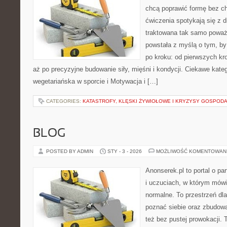
chcą poprawić formę bez c
ćwiczenia spotykają się z d
traktowana tak samo poważ
powstała z myślą o tym, by
po kroku: od pierwszych kr
aż po precyzyjne budowanie siły, mięśni i kondycji. Ciekawe kate
wegetariańska w sporcie i Motywacja i […]
CATEGORIES:
KATASTROFY, KLĘSKI ŻYWIOŁOWE I KRYZYSY GOSPOD
BLOG
POSTED BY ADMIN
STY - 3 - 2026
MOŻLIWOŚĆ KOMENTOWAN
Anonserek.pl to portal o pa
i uczuciach, w którym mówi
normalne. To przestrzeń dla
poznać siebie oraz zbudowa
też bez pustej prowokacji. 