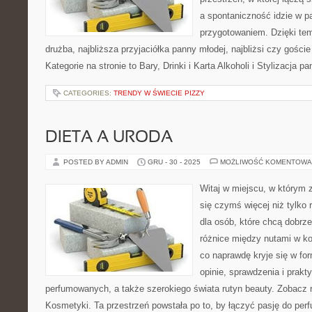
a spontaniczność idzie w p
przygotowaniem. Dzięki tem
drużba, najbliższa przyjaciółka panny młodej, najbliżsi czy gości
Kategorie na stronie to Bary, Drinki i Karta Alkoholi i Stylizacja 
CATEGORIES:
TRENDY W ŚWIECIE PIZZY
DIETA A URODA
POSTED BY ADMIN
GRU - 30 - 2025
MOŻLIWOŚĆ KOMENTOWA
Witaj w miejscu, w którym 
się czymś więcej niż tylko 
dla osób, które chcą dobrz
różnice między nutami w k
co naprawdę kryje się w for
opinie, sprawdzenia i prak
perfumowanych, a także szerokiego świata rutyn beauty. Zobacz r
Kosmetyki. Ta przestrzeń powstała po to, by łączyć pasję do perf