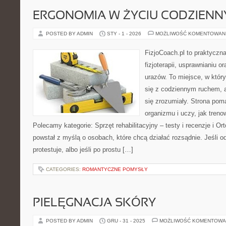
ERGONOMIA W ŻYCIU CODZIEN
POSTED BY ADMIN
STY - 1 - 2026
MOŻLIWOŚĆ KOMENTOWAN
FizjoCoach.pl to praktyczn
fizjoterapii, usprawnianiu o
urazów. To miejsce, w któ
się z codziennym ruchem, a
się zrozumiały. Strona po
organizmu i uczy, jak tren
Polecamy kategorie: Sprzęt rehabilitacyjny – testy i recenzje i Or
powstał z myślą o osobach, które chcą działać rozsądnie. Jeśli od
protestuje, albo jeśli po prostu […]
CATEGORIES:
ROMANTYCZNE POMYSŁY
PIELĘGNACJA SKÓRY
POSTED BY ADMIN
GRU - 31 - 2025
MOŻLIWOŚĆ KOMENTOWA