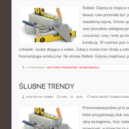
Rolletic Gdynia to miejsce
beauty care przestała być p
świadomą rutyną. Strona op
oraz procedury pielęgnacyj
zrozumieć cerę i krok po k
kondycję. W centrum jest ce
człowiek: osoba dbająca o siebie. Zobacz koniecznie Uroda a zdr
Kosmetologia estetyczna. Na stronie Rolletic Gdynia znajdziesz p
CATEGORIES:
HISTORIA FINANSÓW I BANKOWOŚCI
ŚLUBNE TRENDY
POSTED BY ADMIN
GRU - 31 - 2025
MOŻLIWOŚĆ KOMENTOWA
Przemowieniaslubne.pl to p
które przygotowują ślub or
ręką wystąpienia, listy zad
przestrzeń, w której łączą 