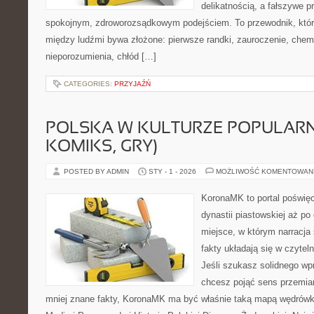
delikatnością, a fałszywe p
spokojnym, zdroworozsądkowym podejściem. To przewodnik, któr
między ludźmi bywa złożone: pierwsze randki, zauroczenie, chemi
nieporozumienia, chłód […]
CATEGORIES:
PRZYJAŹŃ
POLSKA W KULTURZE POPULARNE
KOMIKS, GRY)
POSTED BY ADMIN
STY - 1 - 2026
MOŻLIWOŚĆ KOMENTOWAN
KoronaMK to portal poświęco
dynastii piastowskiej aż po
miejsce, w którym narracja 
fakty układają się w czytel
Jeśli szukasz solidnego w
chcesz pojąć sens przemian
mniej znane fakty, KoronaMK ma być właśnie taką mapą wędrówki