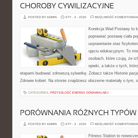
CHOROBY CYWILIZACYJNE
POSTED BY ADMIN
STY - 3 - 2026
MOŻLIWOŚĆ KOMENTOWAN
Korekcja Wad Postawy to ko
poprawiać postawę ciała po
usprawnianie oraz fizykoter
ujęciu edukacyjnym. To mie
osobach, które czują, że ic
opieki, a także o tych, któr
etapami budować zdrowszą sylwetkę. Zobacz także Historie pacje
Zdrowie kobiet. Na stronie znajdziesz obszerne materiały o tym, 
CATEGORIES:
PRZYSZŁOŚĆ ENERGII ODNAWIALNEJ
PORÓWNANIA RÓŻNYCH TYPÓW
POSTED BY ADMIN
STY - 3 - 2026
MOŻLIWOŚĆ KOMENTOWAN
Fitness Station to nowoczes