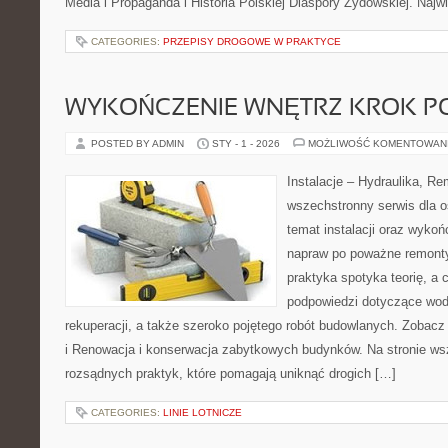
Media i Propaganda i Historia Polskiej Diaspory Żydowskiej. Naj
CATEGORIES:
PRZEPISY DROGOWE W PRAKTYCE
WYKOŃCZENIE WNĘTRZ KROK P
POSTED BY ADMIN
STY - 1 - 2026
MOŻLIWOŚĆ KOMENTOWAN
Instalacje – Hydraulika, R
wszechstronny serwis dla o
temat instalacji oraz wyko
napraw po poważne remonty
praktyka spotyka teorię, a 
podpowiedzi dotyczące wod
rekuperacji, a także szeroko pojętego robót budowlanych. Zobacz k
i Renowacja i konserwacja zabytkowych budynków. Na stronie wsz
rozsądnych praktyk, które pomagają uniknąć drogich […]
CATEGORIES:
LINIE LOTNICZE