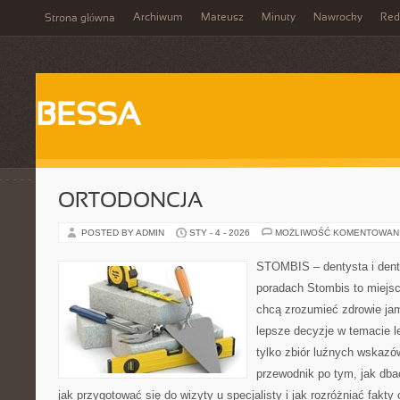
Archiwum
Mateusz
Minuty
Nawrocky
Red
Strona główna
BESSA
ORTODONCJA
POSTED BY ADMIN
STY - 4 - 2026
MOŻLIWOŚĆ KOMENTOWAN
STOMBIS – dentysta i dent
poradach Stombis to miejsc
chcą zrozumieć zdrowie ja
lepsze decyzje w temacie le
tylko zbiór luźnych wskazó
przewodnik po tym, jak dba
jak przygotować się do wizyty u specjalisty i jak rozróżniać fakty