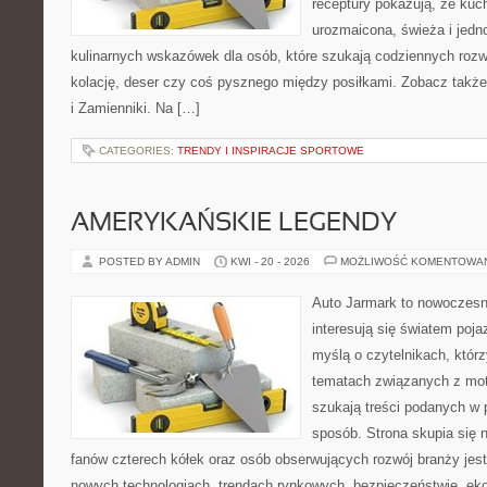
receptury pokazują, że ku
urozmaicona, świeża i jed
kulinarnych wskazówek dla osób, które szukają codziennych rozw
kolację, deser czy coś pysznego między posiłkami. Zobacz także
i Zamienniki. Na […]
CATEGORIES:
TRENDY I INSPIRACJE SPORTOWE
AMERYKAŃSKIE LEGENDY
POSTED BY ADMIN
KWI - 20 - 2026
MOŻLIWOŚĆ KOMENTOWA
Auto Jarmark to nowoczesna
interesują się światem poj
myślą o czytelnikach, któr
tematach związanych z mot
szukają treści podanych w 
sposób. Strona skupia się 
fanów czterech kółek oraz osób obserwujących rozwój branży jest
nowych technologiach, trendach rynkowych, bezpieczeństwie, ekol