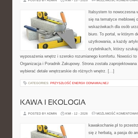
POSTED BY ADMIN
KWI - 13 - 2026
MOŻLIWOŚĆ KOMENTOWA
Italsystem to nowoczesna wi
się na tematyce meblowej 
wskazówkach dla osób urzą
biuro. To portal, w którym 
użytkowania, a każdy artyk
czytelnikach, którzy szuk
wyposażenia wnętrz i szeroko rozumianego komfortu. Nowości to
Organizacja i Poradnik Zakupowy. Strona została zaprojektowana d
wybierać detale wnętrzarskie do różnych wnętrz. […]
CATEGORIES:
PRZYSZŁOŚĆ ENERGII ODNAWIALNEJ
KAWA I EKOLOGIA
POSTED BY ADMIN
KWI - 12 - 2026
MOŻLIWOŚĆ KOMENTOWA
kawakochanie.pl to przestr
się z herbatą, a pasja do 