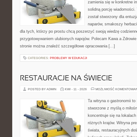
zamienia się w konkretne in
solidną porcję wiadomości.
został stworzony dla entu
naparów, smakoszy herbaci
dla tych, którzy po prostu chcą poszerzyć swoją wiedzę codzienn
przygotowywaniem ulubionych napojów. Polecam Kawa a Zdrowie 
stronie można znaleźć szczegółowe opracowania […]
CATEGORIES:
PROBLEMY W EDUKACJI
RESTAURACJE NA ŚWIECIE
POSTED BY ADMIN
KWI - 11 - 2026
MOŻLIWOŚĆ KOMENTOWA
Ta witryna o gastronomii to
stworzone z myślą o miłośni
koncentruje się na lokalac
różnych krajów. Witryna pre
świata, restauracyjnych do