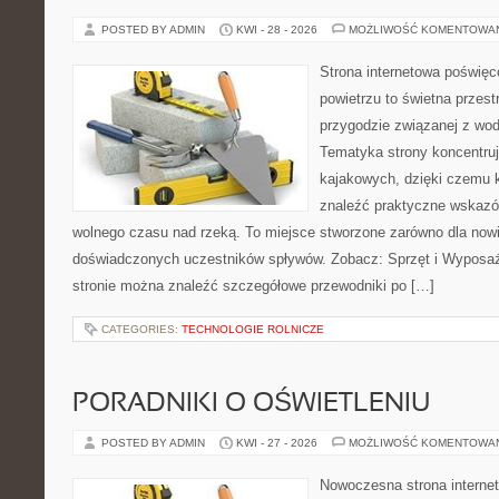
POSTED BY ADMIN
KWI - 28 - 2026
MOŻLIWOŚĆ KOMENTOWA
Strona internetowa poświęc
powietrzu to świetna przest
przygodzie związanej z wod
Tematyka strony koncentru
kajakowych, dzięki czemu 
znaleźć praktyczne wskazó
wolnego czasu nad rzeką. To miejsce stworzone zarówno dla nowic
doświadczonych uczestników spływów. Zobacz: Sprzęt i Wyposaże
stronie można znaleźć szczegółowe przewodniki po […]
CATEGORIES:
TECHNOLOGIE ROLNICZE
PORADNIKI O OŚWIETLENIU
POSTED BY ADMIN
KWI - 27 - 2026
MOŻLIWOŚĆ KOMENTOWA
Nowoczesna strona interne