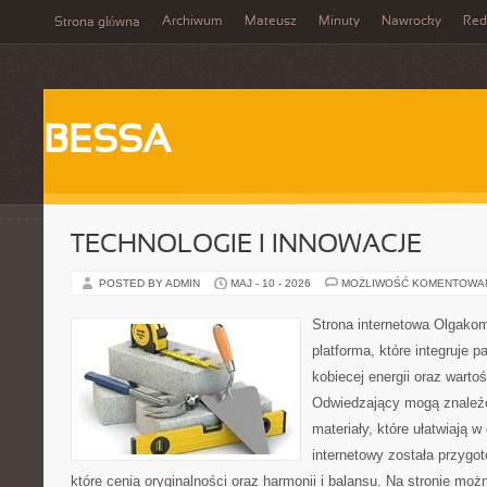
Archiwum
Mateusz
Minuty
Nawrocky
Red
Strona główna
BESSA
TECHNOLOGIE I INNOWACJE
POSTED BY ADMIN
MAJ - 10 - 2026
MOŻLIWOŚĆ KOMENTOWA
Strona internetowa Olgako
platforma, które integruje p
kobiecej energii oraz wart
Odwiedzający mogą znaleźć
materiały, które ułatwiają w
internetowy została przygo
które cenią oryginalności oraz harmonii i balansu. Na stronie mo