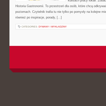
kulisach pracy lokali. Zobac
Historia Gastronomii. To przestrzeń dla osób, które chcą odkrywa
poziomach. Czytelnik trafia tu nie tylko po pomysły na kolejne mi
również po inspiracje, porady, […]
CATEGORIES:
DYWANY I WYKŁADZINY