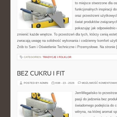
to miejsce stworzone dla os
funkcjonalnych inspiracji d
oraz przestrzeni użytkowyc
świat produktów związanych
pokazując jak odpowiednio 
zmienić każde wnętrze. To przestrzeń dla tych, którzy cenią este
zwracają uwagę na solidność wykonania i codzienny komfort uży
Zrób to Sam i Oświetlenie Techniczne i Przemysłowe. Na stronie 
CATEGORIES:
TRADYCJE I FOLKLOR
BEZ CUKRU I FIT
POSTED BY ADMIN
KWI - 23 - 2026
MOŻLIWOŚĆ KOMENTOWA
JemWegańsko to przestrzeń
pasji do jedzenia bez prod
świadomego podejścia do c
witryna, na której aromat s