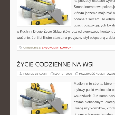
na potrzeby osobach wybie
Strona internetowa pokazuj
którym jedzenie mają być ni
podane z sercem. To witryn
gości, poszukujących loka
w Kuchni i Drugie Życie Składników. Już od pierwszego kontakt
wrażenie, że Bibi Bistro stawia na przyjazny styl połączoną z d
CATEGORIES:
ERGONOMIA I KOMFORT
ŻYCIE CODZIENNE NA WSI
POSTED BY ADMIN
MAJ - 3 - 2026
MOŻLIWOŚĆ KOMENTOWAN
Madlennn to strona, które 
stylowy punkt w sieci dla 
wskazówek. Już sama nazwa
czymś niebanalnym, dlateg
uwagę użytkowników, którzy
do prezentowania tematów. 