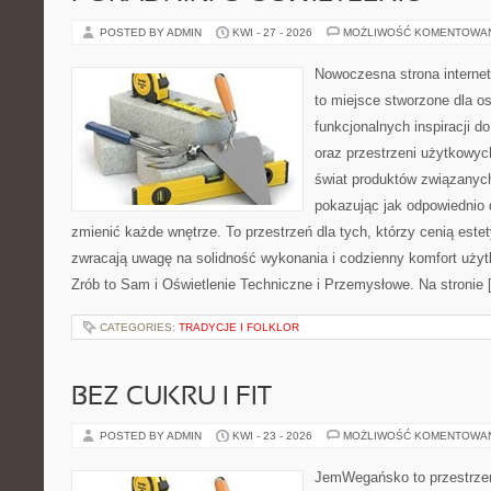
POSTED BY ADMIN
KWI - 27 - 2026
MOŻLIWOŚĆ KOMENTOWA
Nowoczesna strona interne
to miejsce stworzone dla os
funkcjonalnych inspiracji d
oraz przestrzeni użytkowyc
świat produktów związanych
pokazując jak odpowiednio 
zmienić każde wnętrze. To przestrzeń dla tych, którzy cenią este
zwracają uwagę na solidność wykonania i codzienny komfort uży
Zrób to Sam i Oświetlenie Techniczne i Przemysłowe. Na stronie 
CATEGORIES:
TRADYCJE I FOLKLOR
BEZ CUKRU I FIT
POSTED BY ADMIN
KWI - 23 - 2026
MOŻLIWOŚĆ KOMENTOWA
JemWegańsko to przestrzeń