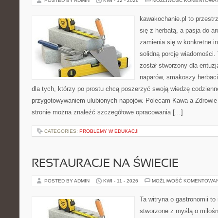
POSTED BY ADMIN
KWI - 12 - 2026
MOŻLIWOŚĆ KOMENTOWA
kawakochanie.pl to przestr
się z herbatą, a pasja do 
zamienia się w konkretne in
solidną porcję wiadomości.
został stworzony dla entu
naparów, smakoszy herbaci
dla tych, którzy po prostu chcą poszerzyć swoją wiedzę codzienn
przygotowywaniem ulubionych napojów. Polecam Kawa a Zdrowie 
stronie można znaleźć szczegółowe opracowania […]
CATEGORIES:
PROBLEMY W EDUKACJI
RESTAURACJE NA ŚWIECIE
POSTED BY ADMIN
KWI - 11 - 2026
MOŻLIWOŚĆ KOMENTOWA
Ta witryna o gastronomii to
stworzone z myślą o miłośni