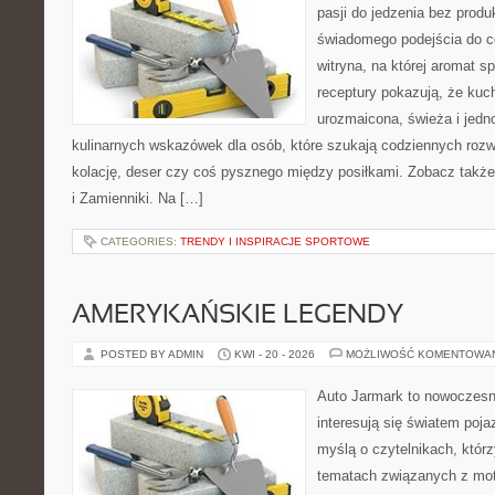
pasji do jedzenia bez prod
świadomego podejścia do c
witryna, na której aromat s
receptury pokazują, że ku
urozmaicona, świeża i jed
kulinarnych wskazówek dla osób, które szukają codziennych rozw
kolację, deser czy coś pysznego między posiłkami. Zobacz także
i Zamienniki. Na […]
CATEGORIES:
TRENDY I INSPIRACJE SPORTOWE
AMERYKAŃSKIE LEGENDY
POSTED BY ADMIN
KWI - 20 - 2026
MOŻLIWOŚĆ KOMENTOWA
Auto Jarmark to nowoczesna
interesują się światem poj
myślą o czytelnikach, któr
tematach związanych z mot