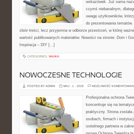
wskazówek. Już sama nazwa
czymś niebanalnym, dlateg
uwagę użytkowników, którzy
do prezentowania tematów. 
zbiór treści, lecz przyjemna w odbiorze przestrzeń, w której ważne
wartość publikowanych materiałów. Nowości na stronie: Dom i Go
Inspiracja – DIY […]
CATEGORIES:
NAUKA
NOWOCZESNE TECHNOLOGIE
POSTED BY ADMIN
MAJ - 1 - 2026
MOŻLIWOŚĆ KOMENTOWAN
Profesjonalna ochrona Twier
koncentruje się na tematy
praktyczny. Strona została
osobach, firmach i instytuc
rzetelnego partnera w zakr
nazwa Ochrona Twierdza bu