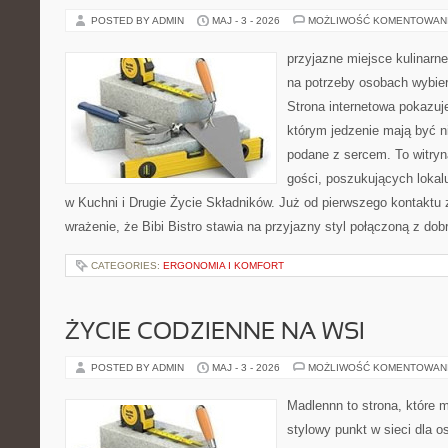
POSTED BY ADMIN
MAJ - 3 - 2026
MOŻLIWOŚĆ KOMENTOWAN
przyjazne miejsce kulinarne
na potrzeby osobach wybie
Strona internetowa pokazuj
którym jedzenie mają być ni
podane z sercem. To witryn
gości, poszukujących loka
w Kuchni i Drugie Życie Składników. Już od pierwszego kontakt
wrażenie, że Bibi Bistro stawia na przyjazny styl połączoną z d
CATEGORIES:
ERGONOMIA I KOMFORT
ŻYCIE CODZIENNE NA WSI
POSTED BY ADMIN
MAJ - 3 - 2026
MOŻLIWOŚĆ KOMENTOWAN
Madlennn to strona, które 
stylowy punkt w sieci dla 