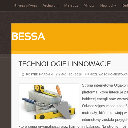
Archiwum
Mateusz
Minuty
Nawrocky
Red
Strona główna
BESSA
TECHNOLOGIE I INNOWACJE
POSTED BY ADMIN
MAJ - 10 - 2026
MOŻLIWOŚĆ KOMENTOWA
Strona internetowa Olgako
platforma, które integruje p
kobiecej energii oraz wart
Odwiedzający mogą znaleźć
materiały, które ułatwiają w
internetowy została przygo
które cenią oryginalności oraz harmonii i balansu. Na stronie mo