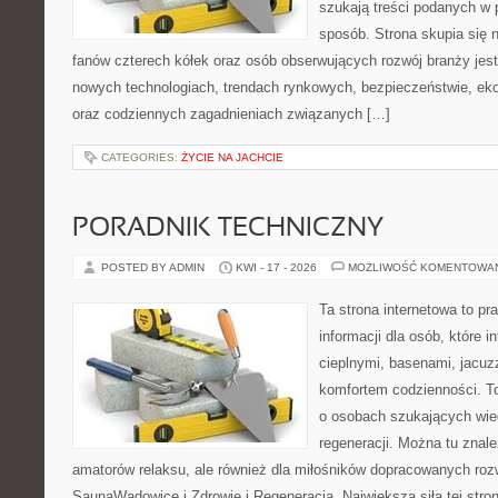
szukają treści podanych w 
sposób. Strona skupia się 
fanów czterech kółek oraz osób obserwujących rozwój branży jest
nowych technologiach, trendach rynkowych, bezpieczeństwie, ekol
oraz codziennych zagadnieniach związanych […]
CATEGORIES:
ŻYCIE NA JACHCIE
PORADNIK TECHNICZNY
POSTED BY ADMIN
KWI - 17 - 2026
MOŻLIWOŚĆ KOMENTOWA
Ta strona internetowa to 
informacji dla osób, które i
cieplnymi, basenami, jacuz
komfortem codzienności. T
o osobach szukających wied
regeneracji. Można tu znale
amatorów relaksu, ale również dla miłośników dopracowanych ro
SaunaWadowice i Zdrowie i Regeneracja. Największą siłą tej stro