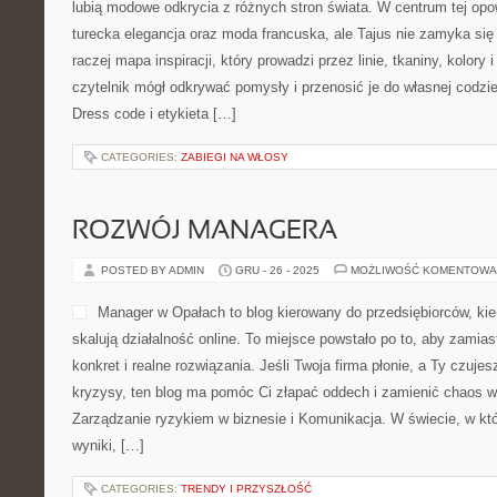
lubią modowe odkrycia z różnych stron świata. W centrum tej opowie
turecka elegancja oraz moda francuska, ale Tajus nie zamyka się 
raczej mapa inspiracji, który prowadzi przez linie, tkaniny, kolory
czytelnik mógł odkrywać pomysły i przenosić je do własnej codzi
Dress code i etykieta […]
CATEGORIES:
ZABIEGI NA WŁOSY
ROZWÓJ MANAGERA
POSTED BY ADMIN
GRU - 26 - 2025
MOŻLIWOŚĆ KOMENTOWA
Manager w Opałach to blog kierowany do przedsiębiorców, kie
skalują działalność online. To miejsce powstało po to, aby zamia
konkret i realne rozwiązania. Jeśli Twoja firma płonie, a Ty czuje
kryzysy, ten blog ma pomóc Ci złapać oddech i zamienić chaos 
Zarządzanie ryzykiem w biznesie i Komunikacja. W świecie, w kt
wyniki, […]
CATEGORIES:
TRENDY I PRZYSZŁOŚĆ