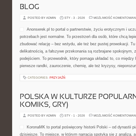
BLOG
POSTED BY ADMIN
STY - 3 - 2026
MOŻLIWOŚĆ KOMENTOWAN
Anonserek.pl to portal o partnerstwie, życiu erotycznym i uc
potrzebach jest normalne. To przestrzeń dla osób, które chcą lepi
zbudować relację – bez wstydu, ale też bez pustej prowokacji. Tu 
delikatnością, a fałszywe przekonania są rozbrajane spokojnym
podejściem. To przewodnik, który pomaga układać to, co między 
pierwsze randki, zauroczenie, chemię, ale też kryzysy, nieporozu
CATEGORIES:
PRZYJAŹŃ
POLSKA W KULTURZE POPULARNE
KOMIKS, GRY)
POSTED BY ADMIN
STY - 1 - 2026
MOŻLIWOŚĆ KOMENTOWAN
KoronaMK to portal poświęcony historii Polski – od dynastii p
dzisiejsze. To miejsce, w którym narracja spotyka się z analizą, a