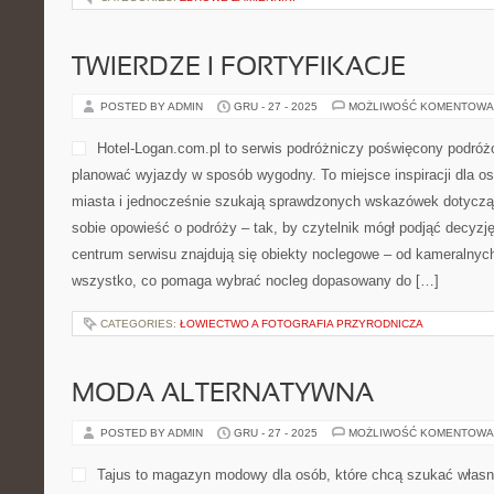
TWIERDZE I FORTYFIKACJE
POSTED BY ADMIN
GRU - 27 - 2025
MOŻLIWOŚĆ KOMENTOWA
Hotel-Logan.com.pl to serwis podróżniczy poświęcony podróż
planować wyjazdy w sposób wygodny. To miejsce inspiracji dla o
miasta i jednocześnie szukają sprawdzonych wskazówek dotycząc
sobie opowieść o podróży – tak, by czytelnik mógł podjąć decyz
centrum serwisu znajdują się obiekty noclegowe – od kameralnych
wszystko, co pomaga wybrać nocleg dopasowany do […]
CATEGORIES:
ŁOWIECTWO A FOTOGRAFIA PRZYRODNICZA
MODA ALTERNATYWNA
POSTED BY ADMIN
GRU - 27 - 2025
MOŻLIWOŚĆ KOMENTOWA
Tajus to magazyn modowy dla osób, które chcą szukać własne