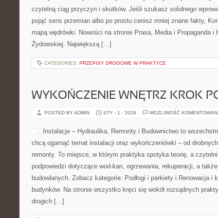
czytelną ciąg przyczyn i skutków. Jeśli szukasz solidnego wpro
pojąć sens przemian albo po prostu cenisz mniej znane fakty, K
mapą wędrówki. Nowości na stronie Prasa, Media i Propaganda i H
Żydowskiej. Największą […]
CATEGORIES:
PRZEPISY DROGOWE W PRAKTYCE
WYKOŃCZENIE WNĘTRZ KROK P
POSTED BY ADMIN
STY - 1 - 2026
MOŻLIWOŚĆ KOMENTOWAN
Instalacje – Hydraulika, Remonty i Budownictwo to wszechstro
chcą ogarnąć temat instalacji oraz wykończeniówki – od drobny
remonty. To miejsce, w którym praktyka spotyka teorię, a czyteln
podpowiedzi dotyczące wod-kan, ogrzewania, rekuperacji, a także
budowlanych. Zobacz kategorie: Podłogi i parkiety i Renowacja i
budynków. Na stronie wszystko kręci się wokół rozsądnych prakt
drogich […]