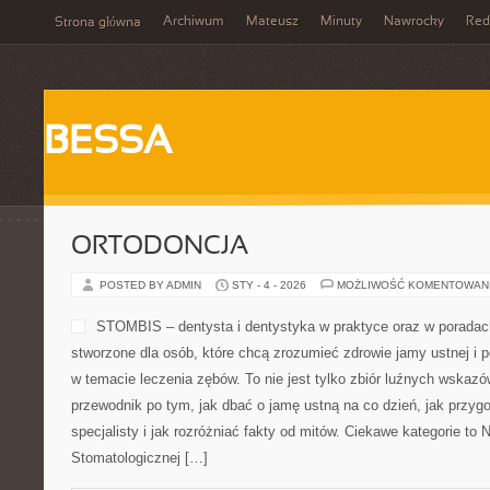
Archiwum
Mateusz
Minuty
Nawrocky
Red
Strona główna
BESSA
ORTODONCJA
POSTED BY ADMIN
STY - 4 - 2026
MOŻLIWOŚĆ KOMENTOWAN
STOMBIS – dentysta i dentystyka w praktyce oraz w poradac
stworzone dla osób, które chcą zrozumieć zdrowie jamy ustnej i
w temacie leczenia zębów. To nie jest tylko zbiór luźnych wskaz
przewodnik po tym, jak dbać o jamę ustną na co dzień, jak przyg
specjalisty i jak rozróżniać fakty od mitów. Ciekawe kategorie to
Stomatologicznej […]