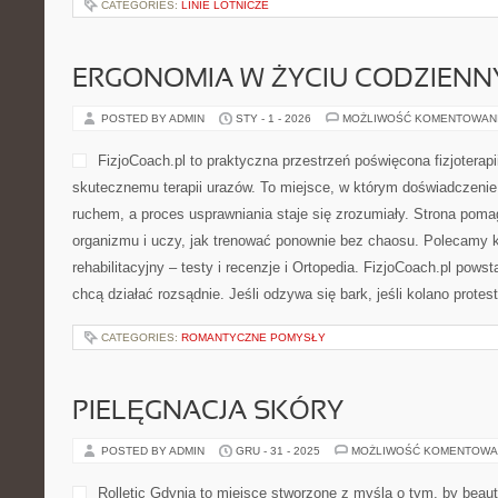
CATEGORIES:
LINIE LOTNICZE
ERGONOMIA W ŻYCIU CODZIEN
POSTED BY ADMIN
STY - 1 - 2026
MOŻLIWOŚĆ KOMENTOWAN
FizjoCoach.pl to praktyczna przestrzeń poświęcona fizjoterapi
skutecznemu terapii urazów. To miejsce, w którym doświadczeni
ruchem, a proces usprawniania staje się zrozumiały. Strona pom
organizmu i uczy, jak trenować ponownie bez chaosu. Polecamy k
rehabilitacyjny – testy i recenzje i Ortopedia. FizjoCoach.pl pows
chcą działać rozsądnie. Jeśli odzywa się bark, jeśli kolano protest
CATEGORIES:
ROMANTYCZNE POMYSŁY
PIELĘGNACJA SKÓRY
POSTED BY ADMIN
GRU - 31 - 2025
MOŻLIWOŚĆ KOMENTOWA
Rolletic Gdynia to miejsce stworzone z myślą o tym, by beaut