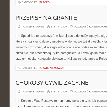
CATEGORIES:
MAROKO
PRZEPISY NA GRANITĘ
POSTED BY ADMIN
STY - 4 - 2026
MOŻLIWOŚĆ KOMENTOWAN
Speed-Ice to przestrzeń, w której pasja do lodów spotyka się z
którzy chcą kręcić desery mrożone w domu, ale też dla osób, któ
warianty i rozumieć, dlaczego jedne porcje wychodzą aksamitne, a
chłód nie jest przeszkodą, tylko narzędziem, a każdy gałka może
przyjemnością. Kategorie ciekawe to Najlepsze lodziarnie w Polsce
CATEGORIES:
ROZWÓJ NIEMOWLĄT
CHOROBY CYWILIZACYJNE
POSTED BY ADMIN
STY - 3 - 2026
MOŻLIWOŚĆ KOMENTOWAN
Korekcja Wad Postawy to konkretny serwis o tym, jak popraw
ruch ukierunkowany, usprawnianie oraz fizykoterapię i terapię ma