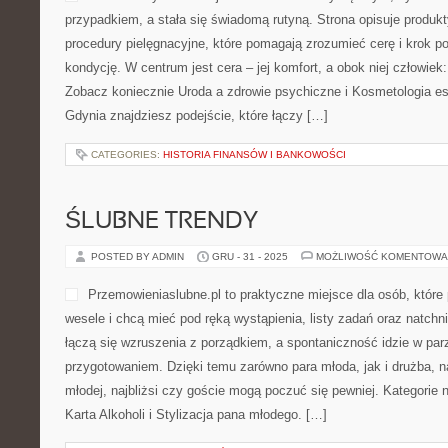
przypadkiem, a stała się świadomą rutyną. Strona opisuje produkt
procedury pielęgnacyjne, które pomagają zrozumieć cerę i krok 
kondycję. W centrum jest cera – jej komfort, a obok niej człowiek
Zobacz koniecznie Uroda a zdrowie psychiczne i Kosmetologia est
Gdynia znajdziesz podejście, które łączy […]
CATEGORIES:
HISTORIA FINANSÓW I BANKOWOŚCI
ŚLUBNE TRENDY
POSTED BY ADMIN
GRU - 31 - 2025
MOŻLIWOŚĆ KOMENTOWA
Przemowieniaslubne.pl to praktyczne miejsce dla osób, które 
wesele i chcą mieć pod ręką wystąpienia, listy zadań oraz natchni
łączą się wzruszenia z porządkiem, a spontaniczność idzie w pa
przygotowaniem. Dzięki temu zarówno para młoda, jak i drużba, na
młodej, najbliżsi czy goście mogą poczuć się pewniej. Kategorie na
Karta Alkoholi i Stylizacja pana młodego. […]