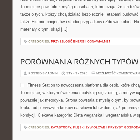
To miejsce powstało z myślą o osobach, które czują, że ich tułów 
także o tych, którzy chcą działać bezpiecznie i etapami budowa
także Historie pacjentów i studia przypadków i Zdrowie kobiet. Na
materiały o tym, skąd […]
CATEGORIES:
PRZYSZŁOŚĆ ENERGII ODNAWIALNEJ
PORÓWNANIA RÓŻNYCH TYPÓW
POSTED BY ADMIN
STY - 3 - 2026
MOŻLIWOŚĆ KOMENTOWAN
Fitness Station to nowoczesna platforma dla osób, które chc
To miejsce, w którym ćwiczenia spotykają się z dietą, a motywac
poważnie jak metodyka. Strona powstała z myślą o tym, by prowa
kroku: od pierwszych kroków na siłowni lub w domu, aż po precyzy
kondycji. Ciekawe kategorie: Dieta wegańska i wegetariańska w sp
CATEGORIES:
KATASTROFY, KLĘSKI ŻYWIOŁOWE I KRYZYSY GOSPOD