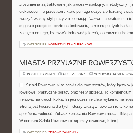
zrozumienia są traktowane jak proces – spokojny, metodyczny i j
ciekawości. To przestrzeń, które pomaga uczyć się bardziej świ
tworzyć własny styl pracy z informacją. Nazwa „Laboratorium” nie
sugeruje podejście oparte na testowaniu, a nie na pustych hasłac
zachęca do tego, by rozwój traktować jak coś, co można udoskon
CATEGORIES:
KOSMETYKI DLA ALERGIKÓW
MIASTA PRZYJAZNE ROWERZYS
POSTED BY ADMIN
GRU - 27 - 2025
MOŻLIWOŚĆ KOMENTOWA
Szlaki-Rowerowe.pl to serwis dla rowerzystów, który łączy w 
rowerowe, praktyczne porady oraz testy sprzętu. To kompendium w
trenować na dwóch kółkach i jednocześnie chcą wybierać najleps
Strona jest tworzona dla tych, którzy widzą w rowerze nie tylko na
sposób na wolność. Zobacz koniecznie Rowerowa moda i Bikeparki,
W centrum Szlaki-Rowerowe.pl są trasy rowerowe, które […]
CATEGORIES:
ZDROWE ZAMIENNIKI