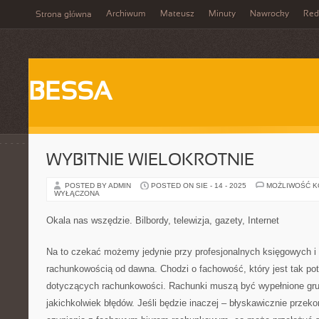
Archiwum
Mateusz
Minuty
Nawrocky
Red
Strona główna
BESSA
WYBITNIE WIELOKROTNIE
POSTED BY ADMIN
POSTED ON SIE - 14 - 2025
MOŻLIWOŚĆ 
WYŁĄCZONA
Okala nas wszędzie. Bilbordy, telewizja, gazety, Internet
Na to czekać możemy jedynie przy profesjonalnych księgowych i b
rachunkowością od dawna. Chodzi o fachowość, który jest tak pot
dotyczących rachunkowości. Rachunki muszą być wypełnione gru
jakichkolwiek błędów. Jeśli będzie inaczej – błyskawicznie prze