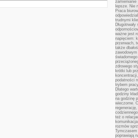
zamienianie
lepsze. Nie 
Praca biurow
odpowiedzial
trudnymi kli
Długotrwały 
odpornościo
ważne jest r
napięciem: 
przerwach, t
także dbało
zawodowym a
świadomego 
przeciążone
zdrowego sty
krótki lub p
koncentracji
podatności 
trybem prac
Dlatego wart
godziny kład
na godzinę p
wieczorne. 
regenerację,
codziennego
też o relacj
komunikacja
rozmów sprz
Tymczasem do
poprawiają n