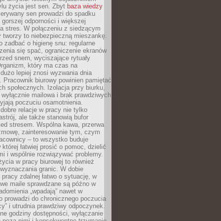
lu życia jest sen. Zbyt
baza wiedzy
rzerywany sen prowadzi do spadku
, gorszej odporności i większej
na stres. W połączeniu z siedzącym
y tworzy to niebezpieczną mieszankę.
o zadbać o higienę snu: regularne
zenia się spać, ograniczenie ekranów
rzed snem, wyciszające rytuały
Organizm, który ma czas na
 dużo lepiej znosi wyzwania dnia
. Pracownik biurowy powinien pamiętać
ach społecznych. Izolacja przy biurku,
 wyłącznie mailowa i brak prawdziwych
yjają poczuciu osamotnienia.
bre relacje w pracy nie tylko
astrój, ale także stanowią bufor
zed stresem. Wspólna kawa, przerwa
ozmowę, zainteresowanie tym, czym
racownicy – to wszystko buduje
której łatwiej prosić o pomoc, dzielić
i i wspólnie rozwiązywać problemy.
życia w pracy biurowej to również
 wyznaczania granic. W dobie
 pracy zdalnej łatwo o sytuację, w
bowe maile sprawdzane są późno w
iadomienia „wpadają” nawet w
o prowadzi do chronicznego poczucia
cy” i utrudnia prawdziwy odpoczynek.
ne godziny dostępności, wyłączanie
 poza nimi i konsekwentne trzymanie