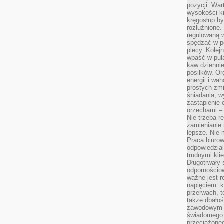
pozycji. War
wysokości kr
kręgosłup by
rozluźnione.
regulowaną 
spędzać w po
plecy. Kolej
wpaść w puła
kaw dziennie
posiłków. Or
energii i wa
prostych zmi
śniadania, w
zastąpienie
orzechami –
Nie trzeba r
zamienianie
lepsze. Nie 
Praca biurow
odpowiedzial
trudnymi kli
Długotrwały 
odpornościo
ważne jest r
napięciem: 
przerwach, t
także dbało
zawodowym a
świadomego 
przeciążone