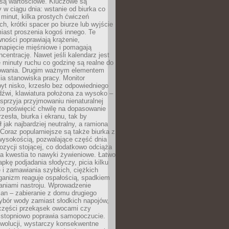
 są wartościowe. Kluczowe są
 w ciągu dnia: wstanie od biurka co
t minut, kilka prostych ćwiczeń
ch, krótki spacer po biurze lub wyjście
iast proszenia kogoś innego. Te
ności poprawiają krążenie,
 napięcie mięśniowe i pomagają
centrację. Nawet jeśli kalendarz jest
e minuty ruchu co godzinę są realne do
owania. Drugim ważnym elementem
ia stanowiska pracy. Monitor
yt nisko, krzesło bez odpowiedniego
dźwi, klawiatura położona za wysoko –
sprzyja przyjmowaniu nienaturalnej
to poświęcić chwilę na dopasowanie
zesła, biurka i ekranu, tak by
ł jak najbardziej neutralny, a ramiona
 Coraz popularniejsze są także biurka z
wysokością, pozwalające część dnia
zycji stojącej, co dodatkowo odciąża
na kwestia to nawyki żywieniowe. Łatwo
pkę podjadania słodyczy, picia kilku
 i zamawiania szybkich, ciężkich
ganizm reaguje ospałością, spadkiem
haniami nastroju. Wprowadzenie
an – zabieranie z domu drugiego
ybór wody zamiast słodkich napojów,
 części przekąsek owocami czy
 stopniowo poprawia samopoczucie.
ewolucji, wystarczy konsekwentne