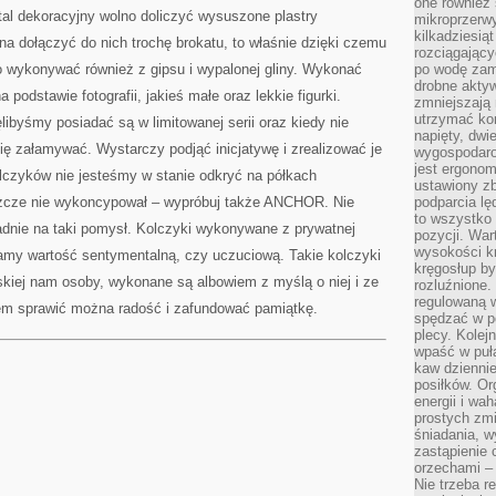
one również
etal dekoracyjny wolno doliczyć wysuszone plastry
mikroprzerwy
kilkadziesią
a dołączyć do nich trochę brokatu, to właśnie dzięki czemu
rozciągający
o wykonywać również z gipsu i wypalonej gliny. Wykonać
po wodę zam
drobne aktyw
podstawie fotografii, jakieś małe oraz lekkie figurki.
zmniejszają
utrzymać kon
ęlibyśmy posiadać są w limitowanej serii oraz kiedy nie
napięty, dwi
ię załamywać. Wystarczy podjąć inicjatywę i zrealizować je
wygospodar
jest ergonom
lczyków nie jesteśmy w stanie odkryć na półkach
ustawiony zb
szcze nie wykoncypował – wypróbuj także ANCHOR. Nie
podparcia lę
to wszystko 
adnie na taki pomysł. Kolczyki wykonywane z prywatnej
pozycji. War
wysokości kr
amy wartość sentymentalną, czy uczuciową. Takie kolczyki
kręgosłup by
skiej nam osoby, wykonane są albowiem z myślą o niej i ze
rozluźnione.
regulowaną 
em sprawić można radość i zafundować pamiątkę.
spędzać w po
plecy. Kolej
wpaść w puła
kaw dziennie
posiłków. Or
energii i wa
prostych zmi
śniadania, w
zastąpienie
orzechami –
Nie trzeba r