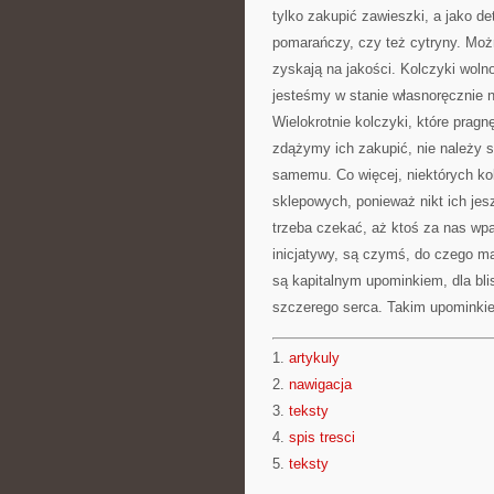
tylko zakupić zawieszki, a jako d
pomarańczy, czy też cytryny. Możn
zyskają na jakości. Kolczyki woln
jesteśmy w stanie własnoręcznie na 
Wielokrotnie kolczyki, które pragn
zdążymy ich zakupić, nie należy s
samemu. Co więcej, niektórych ko
sklepowych, ponieważ nikt ich je
trzeba czekać, aż ktoś za nas wp
inicjatywy, są czymś, do czego m
są kapitalnym upominkiem, dla bli
szczerego serca. Takim upominki
1.
artykuly
2.
nawigacja
3.
teksty
4.
spis tresci
5.
teksty