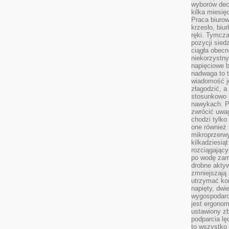
wyborów dec
kilka miesięc
Praca biurow
krzesło, biu
ręki. Tymcz
pozycji sied
ciągła obec
niekorzystny
napięciowe 
nadwaga to 
wiadomość j
złagodzić, a
stosunkowo 
nawykach. P
zwrócić uwag
chodzi tylko
one również
mikroprzerwy
kilkadziesią
rozciągający
po wodę zam
drobne aktyw
zmniejszają
utrzymać kon
napięty, dwi
wygospodar
jest ergonom
ustawiony zb
podparcia lę
to wszystko 