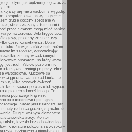
yduje o tym, jak będziemy się czuć za
y i lat.
a kojarzy się wielu osobom z wygodą:
rko, komputer, kawa na wyciągnięcie
asem długie godziny spędzane w
zącej, stres związany z terminami i
ność przed ekranem mogą mieć bardzo
 wpływ na zdrowie. Bóle kręgosłupa,
bóle głowy, problemy ze snem czy
tylko część konsekwencji. Dobra
est taka, że większość z nich można
 nawet im zapobiec, wprowadzając
niewielkie zmiany w codziennych
ierwszym obszarem, na który warto
ę, jest ruch. Wbrew pozorom nie
 o intensywne treningi po pracy, choć
 są wartościowe. Kluczowe są
 w ciągu dnia: wstanie od biurka co
t minut, kilka prostych ćwiczeń
ch, krótki spacer po biurze lub wyjście
iast proszenia kogoś innego. Te
ności poprawiają krążenie,
 napięcie mięśniowe i pomagają
centrację. Nawet jeśli kalendarz jest
e minuty ruchu co godzinę są realne do
owania. Drugim ważnym elementem
ia stanowiska pracy. Monitor
yt nisko, krzesło bez odpowiedniego
dźwi, klawiatura położona za wysoko –
sprzyja przyjmowaniu nienaturalnej