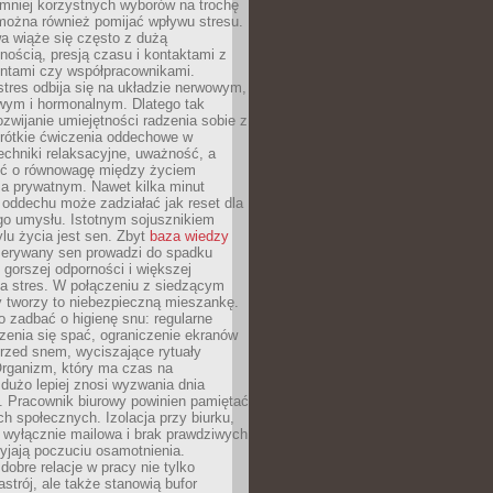
 mniej korzystnych wyborów na trochę
można również pomijać wpływu stresu.
a wiąże się często z dużą
nością, presją czasu i kontaktami z
entami czy współpracownikami.
stres odbija się na układzie nerwowym,
wym i hormonalnym. Dlatego tak
ozwijanie umiejętności radzenia sobie z
krótkie ćwiczenia oddechowe w
echniki relaksacyjne, uważność, a
ść o równowagę między życiem
 prywatnym. Nawet kilka minut
oddechu może zadziałać jak reset dla
go umysłu. Istotnym sojusznikiem
lu życia jest sen. Zbyt
baza wiedzy
rzerywany sen prowadzi do spadku
, gorszej odporności i większej
na stres. W połączeniu z siedzącym
y tworzy to niebezpieczną mieszankę.
o zadbać o higienę snu: regularne
zenia się spać, ograniczenie ekranów
rzed snem, wyciszające rytuały
Organizm, który ma czas na
 dużo lepiej znosi wyzwania dnia
. Pracownik biurowy powinien pamiętać
ach społecznych. Izolacja przy biurku,
 wyłącznie mailowa i brak prawdziwych
yjają poczuciu osamotnienia.
bre relacje w pracy nie tylko
astrój, ale także stanowią bufor