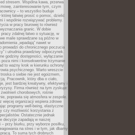
zed stresem. Wspólna kawa, przerwa
ozmowę, zainteresowanie tym, czym
racownicy – to wszystko buduje
której łatwiej prosić o pomoc, dzielić
i i wspólnie rozwiązywać problemy.
życia w pracy biurowej to również
 wyznaczania granic. W dobie
 pracy zdalnej łatwo o sytuację, w
bowe maile sprawdzane są późno w
iadomienia „wpadają” nawet w
o prowadzi do chronicznego poczucia
cy” i utrudnia prawdziwy odpoczynek.
ne godziny dostępności, wyłączanie
 poza nimi i konsekwentne trzymanie
ad to ważny krok w kierunku ochrony
rowia psychicznego. Warto wreszcie
 troska o siebie nie jest egoizmem,
cją. Pracownik, który dba o ciało,
je, jest bardziej kreatywny, efektywny i
ryzysy. Firma również na tym zyskuje:
 zwolnień chorobowych, rośnie
ie, poprawia się atmosfera w zespole.
z więcej organizacji wspiera zdrowe
ując programy well-being, elastyczne
cy czy możliwość korzystania z
specjalistów. Ostatecznie jednak
ze decyzje zapadają w naszej
 – przy biurku, przy wyborze posiłku,
eagowania na stres i w tym, jak dbamy
 pracą. To suma tych drobnych