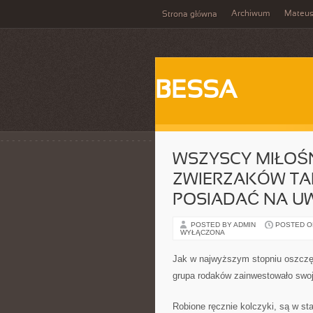
Archiwum
Mateu
Strona główna
BESSA
WSZYSCY MIŁO
ZWIERZAKÓW TAK
POSIADAĆ NA U
POSTED BY ADMIN
POSTED ON
WYŁĄCZONA
Jak w najwyższym stopniu oszczęd
grupa rodaków zainwestowało swoj
Robione ręcznie kolczyki, są w st