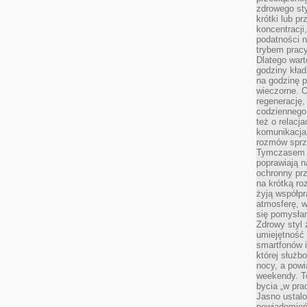
zdrowego sty
krótki lub p
koncentracji
podatności 
trybem prac
Dlatego wart
godziny kład
na godzinę p
wieczorne. 
regenerację,
codziennego
też o relacj
komunikacja
rozmów sprz
Tymczasem do
poprawiają n
ochronny pr
na krótką r
żyją współp
atmosferę, w 
się pomysłam
Zdrowy styl 
umiejętność
smartfonów i
której służ
nocy, a pow
weekendy. T
bycia „w pra
Jasno ustalo
powiadomień