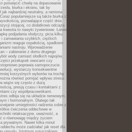
to poświęcić chwilę na dopasowanie
zesła, biurka i ekranu, tak by
ł jak najbardziej neutralny, a ramiona
 Coraz popularniejsze są także biurka z
wysokością, pozwalające część dnia
zycji stojącej, co dodatkowo odciąża
na kwestia to nawyki żywieniowe. Łatwo
pkę podjadania słodyczy, picia kilku
 i zamawiania szybkich, ciężkich
ganizm reaguje ospałością, spadkiem
haniami nastroju. Wprowadzenie
an – zabieranie z domu drugiego
ybór wody zamiast słodkich napojów,
 części przekąsek owocami czy
 stopniowo poprawia samopoczucie.
ewolucji, wystarczy konsekwentne
 mniej korzystnych wyborów na trochę
można również pomijać wpływu stresu.
a wiąże się często z dużą
nością, presją czasu i kontaktami z
entami czy współpracownikami.
stres odbija się na układzie nerwowym,
wym i hormonalnym. Dlatego tak
ozwijanie umiejętności radzenia sobie z
krótkie ćwiczenia oddechowe w
echniki relaksacyjne, uważność, a
ść o równowagę między życiem
 prywatnym. Nawet kilka minut
oddechu może zadziałać jak reset dla
go umysłu. Istotnym sojusznikiem