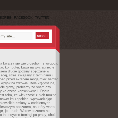
SCRIBE
FACEBOOK
TWITTER
a kojarzy się wielu osobom z wygodą:
rko, komputer, kawa na wyciągnięcie
asem długie godziny spędzane w
zącej, stres związany z terminami i
ność przed ekranem mogą mieć bardzo
 wpływ na zdrowie. Bóle kręgosłupa,
bóle głowy, problemy ze snem czy
tylko część konsekwencji. Dobra
est taka, że większość z nich można
 nawet im zapobiec, wprowadzając
niewielkie zmiany w codziennych
ierwszym obszarem, na który warto
ę, jest ruch. Wbrew pozorom nie
 o intensywne treningi po pracy, choć