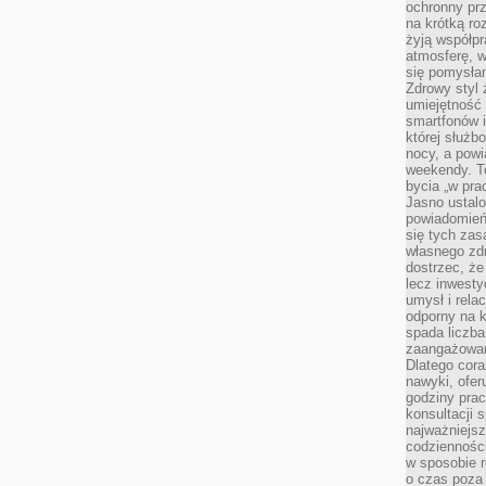
ochronny pr
na krótką r
żyją współp
atmosferę, w 
się pomysłam
Zdrowy styl 
umiejętność
smartfonów i
której służ
nocy, a pow
weekendy. T
bycia „w pra
Jasno ustalo
powiadomień
się tych zas
własnego zd
dostrzec, że
lecz inwesty
umysł i relac
odporny na k
spada liczba
zaangażowan
Dlatego cora
nawyki, ofer
godziny pra
konsultacji 
najważniejs
codzienności
w sposobie r
o czas poza