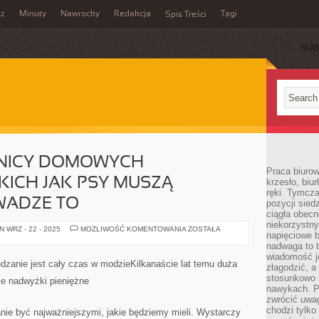
sz
Minuty
Nawrocky
Redakcja
Tagi
Spis Treści
SUB
ŚNICY DOMOWYCH
Praca biurow
ICH JAK PSY MUSZĄ
krzesło, biu
ręki. Tymcz
WADZE TO
pozycji sied
ciągła obec
niekorzystny
WSZYSCY
 WRZ - 22 - 2025
MOŻLIWOŚĆ KOMENTOWANIA
ZOSTAŁA
napięciowe 
MIŁOŚNICY
DOMOWYCH
nadwaga to 
ZWIERZAKÓW
wiadomość j
TAKICH
zanie jest cały czas w modzieKilkanaście lat temu duża
złagodzić, a
JAK
PSY
stosunkowo 
e nadwyżki pieniężne
MUSZĄ
nawykach. P
POSIADAĆ
zwrócić uwag
NA
UWADZE
chodzi tylko
anie być najważniejszymi, jakie będziemy mieli. Wystarczy
TO