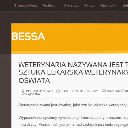
Archiwum
Mateusz
Minuty
Nawrocky
Red
Strona główna
BESSA
WETERYNARIA NAZYWANA JEST T
SZTUKA LEKARSKA WETERYNARYJ
OŚWIATA
POSTED BY ADMIN
POSTED ON LIP - 29 - 2025
MOŻLIWOŚĆ 
WYŁĄCZONA
Weterynaria zwana jest również, jako sztuka lekarska weterynaryjn
Wypracowane systemy żywienia się, które są sporym orężem, z
miażdżycy. Pośród nich jednym z nadrzędnych jest dieta regulują