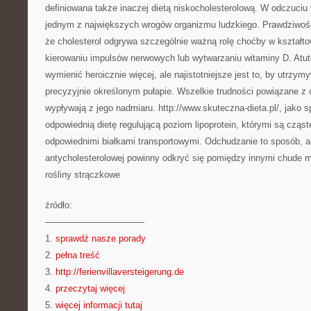
definiowana także inaczej dietą niskocholesterolową. W odczuciu wi
jednym z największych wrogów organizmu ludzkiego. Prawdziwość 
że cholesterol odgrywa szczególnie ważną rolę choćby w kształt
kierowaniu impulsów nerwowych lub wytwarzaniu witaminy D. Atu
wymienić heroicznie więcej, ale najistotniejsze jest to, by utrzym
precyzyjnie określonym pułapie. Wszelkie trudności powiązane z 
wypływają z jego nadmiaru. http://www.skuteczna-dieta.pl/, jako s
odpowiednią dietę regulującą poziom lipoprotein, którymi są cząst
odpowiednimi białkami transportowymi. Odchudzanie to sposób, a
antycholesterolowej powinny odkryć się pomiędzy innymi chude m
rośliny strączkowe
źródło:
———————————
1.
sprawdź nasze porady
2.
pełna treść
3.
http://ferienvillaversteigerung.de
4.
przeczytaj więcej
5.
więcej informacji tutaj