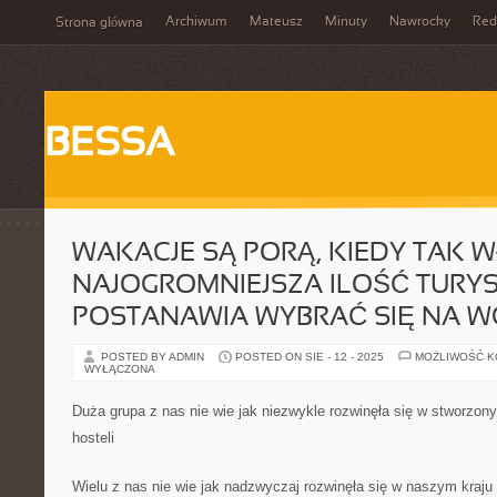
Archiwum
Mateusz
Minuty
Nawrocky
Red
Strona główna
BESSA
WAKACJE SĄ PORĄ, KIEDY TAK W
NAJOGROMNIEJSZA ILOŚĆ TURY
POSTANAWIA WYBRAĆ SIĘ NA W
POSTED BY ADMIN
POSTED ON SIE - 12 - 2025
MOŻLIWOŚĆ 
WYŁĄCZONA
Duża grupa z nas nie wie jak niezwykle rozwinęła się w stworzon
hosteli
Wielu z nas nie wie jak nadzwyczaj rozwinęła się w naszym kraju 