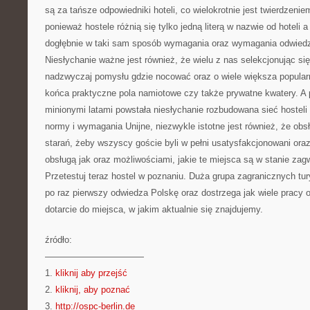
są za tańsze odpowiedniki hoteli, co wielokrotnie jest twierdze
ponieważ hostele różnią się tylko jedną literą w nazwie od hoteli a
dogłębnie w taki sam sposób wymagania oraz wymagania odwiedz
Niesłychanie ważne jest również, że wielu z nas selekcjonując si
nadzwyczaj pomysłu gdzie nocować oraz o wiele większa popularn
końca praktyczne pola namiotowe czy także prywatne kwatery. A p
minionymi latami powstała niesłychanie rozbudowana sieć hosteli
normy i wymagania Unijne, niezwykle istotne jest również, że ob
starań, żeby wszyscy goście byli w pełni usatysfakcjonowani ora
obsługą jak oraz możliwościami, jakie te miejsca są w stanie z
Przetestuj teraz hostel w poznaniu. Duża grupa zagranicznych t
po raz pierwszy odwiedza Polskę oraz dostrzega jak wiele pracy 
dotarcie do miejsca, w jakim aktualnie się znajdujemy.
źródło:
———————————
1.
kliknij aby przejść
2.
kliknij, aby poznać
3.
http://ospc-berlin.de