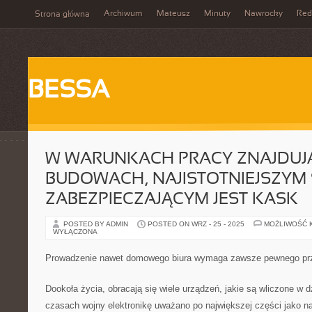
Archiwum
Mateusz
Minuty
Nawrocky
Red
Strona główna
BESSA
W WARUNKACH PRACY ZNAJDUJĄ
BUDOWACH, NAJISTOTNIEJSZYM
ZABEZPIECZAJĄCYM JEST KASK
POSTED BY ADMIN
POSTED ON WRZ - 25 - 2025
MOŻLIWOŚĆ 
WYŁĄCZONA
Prowadzenie nawet domowego biura wymaga zawsze pewnego pr
Dookoła życia, obracają się wiele urządzeń, jakie są wliczone w d
czasach wojny elektronikę uważano po największej części jako nad