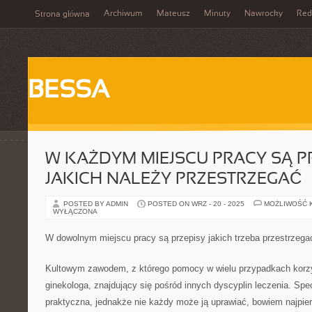
Archiwum
Mateusz
Minuty
Nawrocky
Red
Strona główna
BESSA
W KAŻDYM MIEJSCU PRACY SĄ P
JAKICH NALEŻY PRZESTRZEGAĆ
POSTED BY ADMIN
POSTED ON WRZ - 20 - 2025
MOŻLIWOŚĆ 
WYŁĄCZONA
W dowolnym miejscu pracy są przepisy jakich trzeba przestrzega
Kultowym zawodem, z którego pomocy w wielu przypadkach korzys
ginekologa, znajdujący się pośród innych dyscyplin leczenia. Specj
praktyczna, jednakże nie każdy może ją uprawiać, bowiem najpie