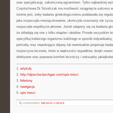
oraz specjalizację, zakończoną egzaminem. Tylko najbardziej wyt
Częstochowa Dr Strzelczak ma możliwość osiągnięcia sukcesu w
istotne jest, żeby badaniu ginekologicznemu poddawała się regular
jaka rozpoczęła miesiączkowanie, ukończyła szesnasty rok życia, 
rozpoczęła współżycie płciowe. Jeżeli udajemy się na badania gi
że składają się one z kilku etapów i detalów. Przede wszystkim l
specyfiką kobiecego organizmu ludzkiego w sposób indywidualny,
potrzeby oraz niepokojące objawy lub ewentualnie proponuje bada
rozpoczyna leczenie, które w większości wypadków, dzięki nowo
efektywne oraz poprawia komfort leczniczy i seksualny jakiejkolwi
1.
artykuly
2.
http://aljoscha-laschgari.com/spis-tresci
3.
felietony
4.
nawigacja
5.
spis tresci
CATEGORIES:
MIEJSCA I LOKALE