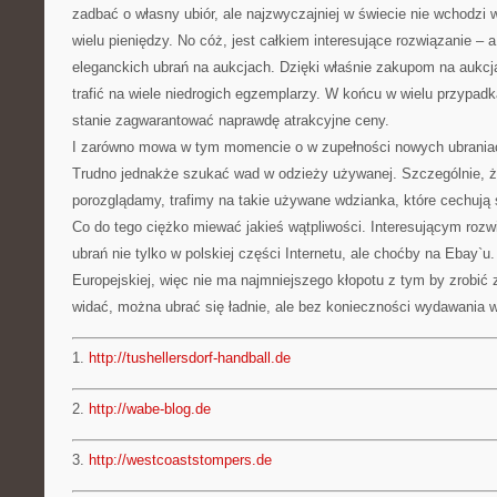
zadbać o własny ubiór, ale najzwyczajniej w świecie nie wchodzi
wielu pieniędzy. No cóż, jest całkiem interesujące rozwiązanie – 
eleganckich ubrań na aukcjach. Dzięki właśnie zakupom na aukc
trafić na wiele niedrogich egzemplarzy. W końcu w wielu przypad
stanie zagwarantować naprawdę atrakcyjne ceny.
I zarówno mowa w tym momencie o w zupełności nowych ubraniach
Trudno jednakże szukać wad w odzieży używanej. Szczególnie, że 
porozglądamy, trafimy na takie używane wdzianka, które cechują 
Co do tego ciężko miewać jakieś wątpliwości. Interesującym rozw
ubrań nie tylko w polskiej części Internetu, ale choćby na Ebay`u.
Europejskiej, więc nie ma najmniejszego kłopotu z tym by zrobi
widać, można ubrać się ładnie, ale bez konieczności wydawania w
1.
http://tushellersdorf-handball.de
2.
http://wabe-blog.de
3.
http://westcoaststompers.de