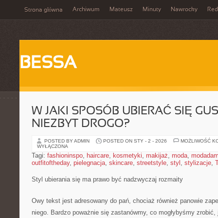
Archiwum
Mateusz
Minuty
Nawrocky
Red
Strona główna
BESSA
W JAKI SPOSÓB UBIERAĆ SIĘ GU
NIEZBYT DROGO?
POSTED BY ADMIN
POSTED ON STY - 2 - 2026
MOŻLIWOŚĆ K
WYŁĄCZONA
Tagi:
fashioninspo
,
haircare
,
kosmetyki
,
makijaż
,
moda
,
modadam
outfitoftheday
,
pielegnacja
,
skincare
,
streetstyle
,
styl
,
stylizacje
,
Styl ubierania się ma prawo być nadzwyczaj rozmaity
Owy tekst jest adresowany do pań, chociaż również panowie zap
niego. Bardzo poważnie się zastanówmy, co mogłybyśmy zrobić, j